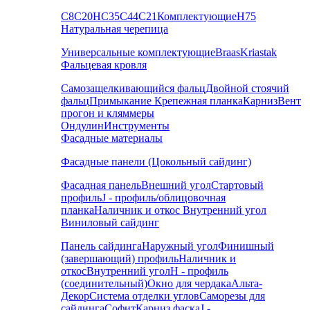
С8
С20
НС35
С44
С21
Комплектующие
Н75
Натуральная черепица
Универсальные комплектующие
Braas
Kriastak
Фальцевая кровля
Самозащелкивающийся фальц
Двойной стоячий
фальц
Примыкание
Крепежная планка
Карниз
Вент
прогон и кляммеры
Ондулин
Инструменты
Фасадные материалы
Фасадные панели (Цокольный сайдинг)
Фасадная панель
Внешний угол
Стартовый
профиль
J - профиль/облицовочная
планка
Наличник и откос
Внутренний угол
Виниловый сайдинг
Панель сайдинга
Наружный угол
Финишный
(завершающий) профиль
Наличник и
откос
Внутренний угол
H - профиль
(соединительный)
Окно для чердака
Альта-
Декор
Система отделки углов
Саморезы для
сайдинга
Софит
Карниз фаска
J -