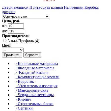
Двери экошпон
Притворная планка
Наличники
Коробка
дверная
Цена, руб.
от:
до:
Производители
Альта-Профиль (4)
Цвет
Применить
Сбросить
·
Кровельные материалы
·
Фасадные материалы
·
Фасадный камень
·
Комплектующие кровли
·
Водосток
·
Утеплитель и изоляция
·
Мансардные окна
·
Чердачные лестницы
·
Кирпич
·
Строительные блоки
·
Септики