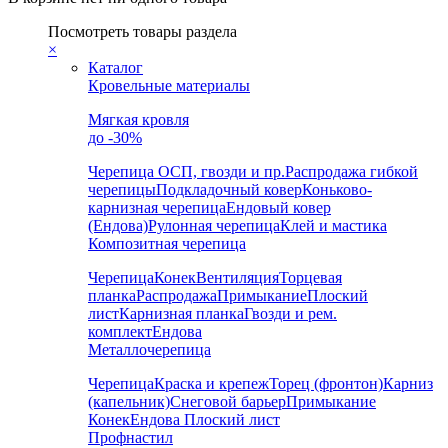
Посмотреть товары раздела
×
Каталог
Кровельные материалы
Мягкая кровля
до -30%
Черепица
ОСП, гвозди и пр.
Распродажа гибкой
черепицы
Подкладочный ковер
Коньково-
карнизная черепица
Ендовый ковер
(Ендова)
Рулонная черепица
Клей и мастика
Композитная черепица
Черепица
Конек
Вентиляция
Торцевая
планка
Распродажа
Примыкание
Плоский
лист
Карнизная планка
Гвозди и рем.
комплект
Ендова
Металлочерепица
Черепица
Краска и крепеж
Торец (фронтон)
Карниз
(капельник)
Снеговой барьер
Примыкание
Конек
Ендова
Плоский лист
Профнастил