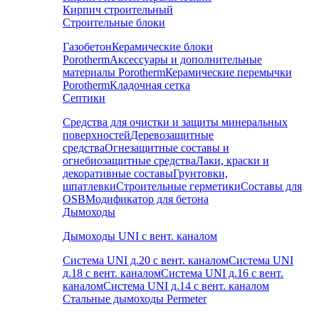
Кирпич строительный
Строительные блоки
Газобетон
Керамические блоки
Porotherm
Аксессуары и дополнительные
материалы Porotherm
Керамические перемычки
Porotherm
Кладочная сетка
Септики
Средства для очистки и защиты минеральных
поверхностей
Деревозащитные
средства
Огнезащитные составы и
огнебиозащитные средства
Лаки, краски и
декоративные составы
Грунтовки,
шпатлевки
Строительные герметики
Составы для
OSB
Модификатор для бетона
Дымоходы
Дымоходы UNI с вент. каналом
Система UNI д.20 с вент. каналом
Система UNI
д.18 с вент. каналом
Система UNI д.16 с вент.
каналом
Система UNI д.14 с вент. каналом
Стальные дымоходы Permeter