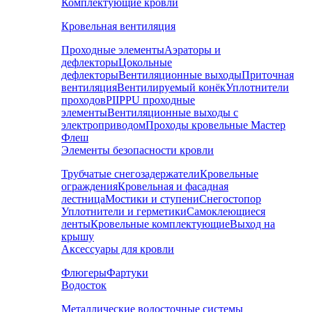
Комплектующие кровли
Кровельная вентиляция
Проходные элементы
Аэраторы и
дефлекторы
Цокольные
дефлекторы
Вентиляционные выходы
Приточная
вентиляция
Вентилируемый конёк
Уплотнители
проходов
PIIPPU проходные
элементы
Вентиляционные выходы с
электроприводом
Проходы кровельные Мастер
Флеш
Элементы безопасности кровли
Трубчатые снегозадержатели
Кровельные
ограждения
Кровельная и фасадная
лестница
Мостики и ступени
Снегостопор
Уплотнители и герметики
Самоклеющиеся
ленты
Кровельные комплектующие
Выход на
крышу
Аксессуары для кровли
Флюгеры
Фартуки
Водосток
Металлические водосточные системы