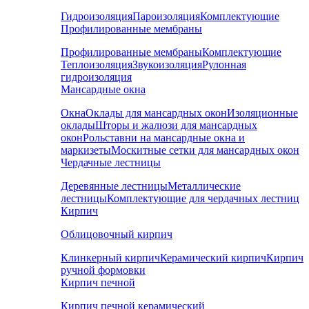
Гидроизоляция
Пароизоляция
Комплектующие
Профилированные мембраны
Профилированные мембраны
Комплектующие
Теплоизоляция
Звукоизоляция
Рулонная
гидроизоляция
Мансардные окна
Окна
Оклады для мансардных окон
Изоляционные
оклады
Шторы и жалюзи для мансардных
окон
Рольставни на мансардные окна и
маркизеты
Москитные сетки для мансардных окон
Чердачные лестницы
Деревянные лестницы
Металлические
лестницы
Комплектующие для чердачных лестниц
Кирпич
Облицовочный кирпич
Клинкерный кирпич
Керамический кирпич
Кирпич
ручной формовки
Кирпич печной
Кирпич печной керамический