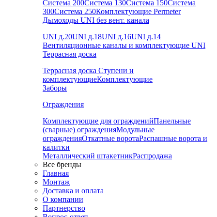
Система 200
Система 130
Система 150
Система
300
Система 250
Комплектующие Permeter
Дымоходы UNI без вент. канала
UNI д.20
UNI д.18
UNI д.16
UNI д.14
Вентиляционные каналы и комплектующие UNI
Террасная доска
Террасная доска
Ступени и
комплектующие
Комплектующие
Заборы
Ограждения
Комплектующие для ограждений
Панельные
(сварные) ограждения
Модульные
ограждения
Откатные ворота
Распашные ворота и
калитки
Металлический штакетник
Распродажа
Все бренды
Главная
Монтаж
Доставка и оплата
О компании
Партнерство
Вопрос-ответ