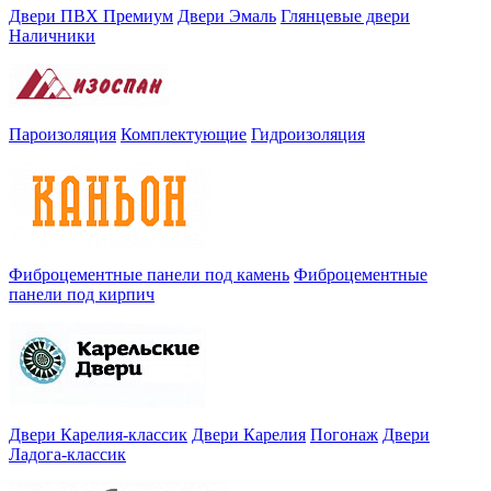
Двери ПВХ Премиум
Двери Эмаль
Глянцевые двери
Наличники
Пароизоляция
Комплектующие
Гидроизоляция
Фиброцементные панели под камень
Фиброцементные
панели под кирпич
Двери Карелия-классик
Двери Карелия
Погонаж
Двери
Ладога-классик