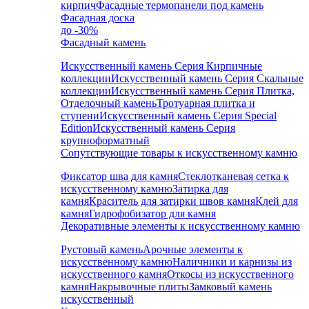
кирпич
Фасадные термопанели под камень
Фасадная доска
до -30%
Фасадный камень
Искусственный камень Серия Кирпичные
коллекции
Искусственный камень Серия Скальные
коллекции
Искусственный камень Серия Плитка,
Отделочный камень
Тротуарная плитка и
ступени
Искусственный камень Серия Special
Edition
Искусственный камень Серия
крупноформатный
Сопутствующие товары к искусственному камню
Фиксатор шва для камня
Стеклотканевая сетка к
искусственному камню
Затирка для
камня
Краситель для затирки швов камня
Клей для
камня
Гидрофобизатор для камня
Декоративные элементы к искусственному камню
Рустовый камень
Арочные элементы к
искусственному камню
Наличники и карнизы из
искусственного камня
Откосы из искусственного
камня
Накрывочные плиты
Замковый камень
искусственный