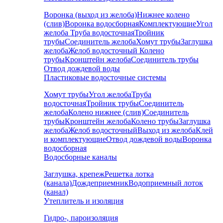
Воронка (выход из желоба)
Нижнее колено
(слив)
Воронка водосборная
Комплектующие
Угол
желоба
Труба водосточная
Тройник
трубы
Соединитель желоба
Хомут трубы
Заглушка
желоба
Желоб водосточный
Колено
трубы
Кронштейн желоба
Соединитель трубы
Отвод дождевой воды
Пластиковые водосточные системы
Хомут трубы
Угол желоба
Труба
водосточная
Тройник трубы
Соединитель
желоба
Колено нижнее (слив)
Соединитель
трубы
Кронштейн желоба
Колено трубы
Заглушка
желоба
Желоб водосточный
Выход из желоба
Клей
и комплектующие
Отвод дождевой воды
Воронка
водосборная
Водосборные каналы
Заглушка, крепеж
Решетка лотка
(канала)
Дождеприемник
Водоприемный лоток
(канал)
Утеплитель и изоляция
Гидро-, пароизоляция