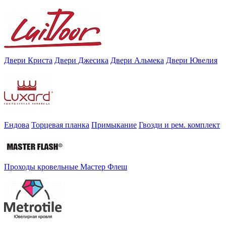
Двери Криста
Двери Джесика
Двери Альмека
Двери Ювелия
Ендова
Торцевая планка
Примыкание
Гвозди и рем. комплект
Проходы кровельные Мастер Флеш