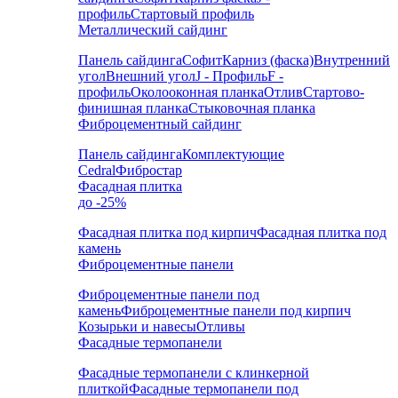
профиль
Стартовый профиль
Металлический сайдинг
Панель сайдинга
Софит
Карниз (фаска)
Внутренний
угол
Внешний угол
J - Профиль
F -
профиль
Околооконная планка
Отлив
Стартово-
финишная планка
Стыковочная планка
Фиброцементный сайдинг
Панель сайдинга
Комплектующие
Cedral
Фибростар
Фасадная плитка
до -25%
Фасадная плитка под кирпич
Фасадная плитка под
камень
Фиброцементные панели
Фиброцементные панели под
камень
Фиброцементные панели под кирпич
Козырьки и навесы
Отливы
Фасадные термопанели
Фасадные термопанели с клинкерной
плиткой
Фасадные термопанели под