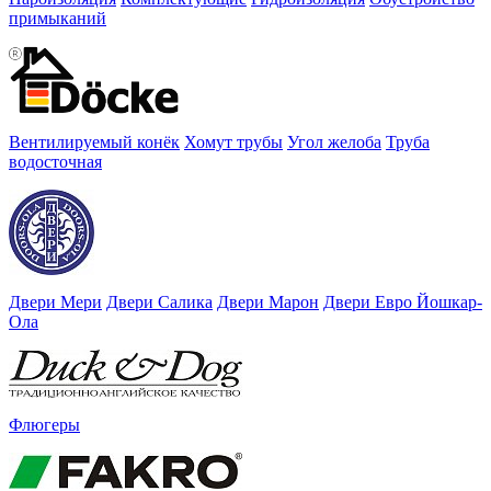
примыканий
Вентилируемый конёк
Хомут трубы
Угол желоба
Труба
водосточная
Двери Мери
Двери Салика
Двери Марон
Двери Евро Йошкар-
Ола
Флюгеры