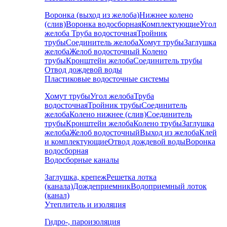
Воронка (выход из желоба)
Нижнее колено
(слив)
Воронка водосборная
Комплектующие
Угол
желоба
Труба водосточная
Тройник
трубы
Соединитель желоба
Хомут трубы
Заглушка
желоба
Желоб водосточный
Колено
трубы
Кронштейн желоба
Соединитель трубы
Отвод дождевой воды
Пластиковые водосточные системы
Хомут трубы
Угол желоба
Труба
водосточная
Тройник трубы
Соединитель
желоба
Колено нижнее (слив)
Соединитель
трубы
Кронштейн желоба
Колено трубы
Заглушка
желоба
Желоб водосточный
Выход из желоба
Клей
и комплектующие
Отвод дождевой воды
Воронка
водосборная
Водосборные каналы
Заглушка, крепеж
Решетка лотка
(канала)
Дождеприемник
Водоприемный лоток
(канал)
Утеплитель и изоляция
Гидро-, пароизоляция