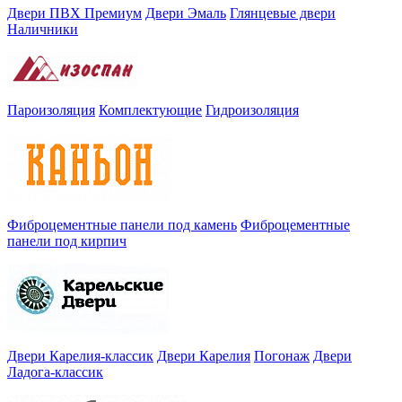
Двери ПВХ Премиум
Двери Эмаль
Глянцевые двери
Наличники
Пароизоляция
Комплектующие
Гидроизоляция
Фиброцементные панели под камень
Фиброцементные
панели под кирпич
Двери Карелия-классик
Двери Карелия
Погонаж
Двери
Ладога-классик