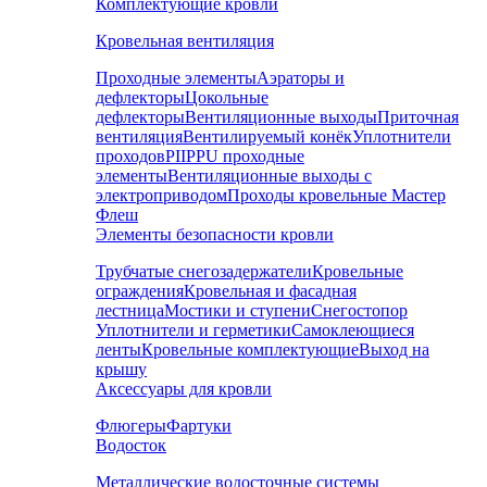
Комплектующие кровли
Кровельная вентиляция
Проходные элементы
Аэраторы и
дефлекторы
Цокольные
дефлекторы
Вентиляционные выходы
Приточная
вентиляция
Вентилируемый конёк
Уплотнители
проходов
PIIPPU проходные
элементы
Вентиляционные выходы с
электроприводом
Проходы кровельные Мастер
Флеш
Элементы безопасности кровли
Трубчатые снегозадержатели
Кровельные
ограждения
Кровельная и фасадная
лестница
Мостики и ступени
Снегостопор
Уплотнители и герметики
Самоклеющиеся
ленты
Кровельные комплектующие
Выход на
крышу
Аксессуары для кровли
Флюгеры
Фартуки
Водосток
Металлические водосточные системы