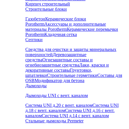
Кирпич строительный
Строительные блоки
Газобетон
Керамические блоки
Porotherm
Аксессуары и дополнительные
материалы Porotherm
Керамические перемычки
Porotherm
Кладочная сетка
Септики
Средства для очистки и защиты минеральных
поверхностей
Деревозащитные
средства
Огнезащитные составы и
огнебиозащитные средства
Лаки, краски и
декоративные составы
Грунтовки,
шпатлевки
Строительные герметики
Составы для
OSB
Модификатор для бетона
Дымоходы
Дымоходы UNI с вент. каналом
Система UNI д.20 с вент. каналом
Система UNI
д.18 с вент. каналом
Система UNI д.16 с вент.
каналом
Система UNI д.14 с вент. каналом
Стальные дымоходы Permeter