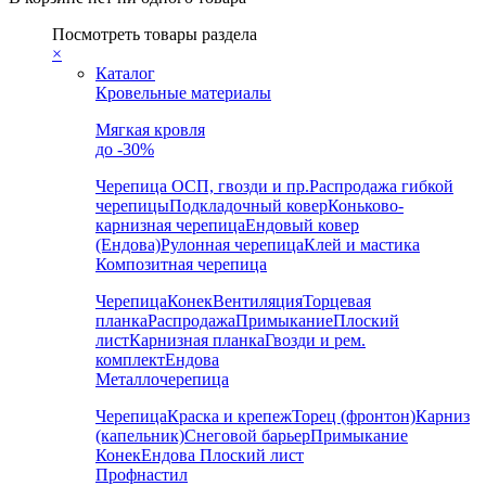
Посмотреть товары раздела
×
Каталог
Кровельные материалы
Мягкая кровля
до -30%
Черепица
ОСП, гвозди и пр.
Распродажа гибкой
черепицы
Подкладочный ковер
Коньково-
карнизная черепица
Ендовый ковер
(Ендова)
Рулонная черепица
Клей и мастика
Композитная черепица
Черепица
Конек
Вентиляция
Торцевая
планка
Распродажа
Примыкание
Плоский
лист
Карнизная планка
Гвозди и рем.
комплект
Ендова
Металлочерепица
Черепица
Краска и крепеж
Торец (фронтон)
Карниз
(капельник)
Снеговой барьер
Примыкание
Конек
Ендова
Плоский лист
Профнастил