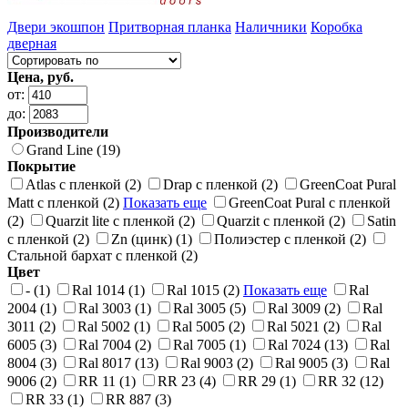
Двери экошпон
Притворная планка
Наличники
Коробка
дверная
Цена, руб.
от:
до:
Производители
Grand Line (19)
Покрытие
Atlas с пленкой (2)
Drap с пленкой (2)
GreenCoat Pural
Matt с пленкой (2)
Показать еще
GreenCoat Pural с пленкой
(2)
Quarzit lite с пленкой (2)
Quarzit с пленкой (2)
Satin
с пленкой (2)
Zn (цинк) (1)
Полиэстер с пленкой (2)
Стальной бархат с пленкой (2)
Цвет
- (1)
Ral 1014 (1)
Ral 1015 (2)
Показать еще
Ral
2004 (1)
Ral 3003 (1)
Ral 3005 (5)
Ral 3009 (2)
Ral
3011 (2)
Ral 5002 (1)
Ral 5005 (2)
Ral 5021 (2)
Ral
6005 (3)
Ral 7004 (2)
Ral 7005 (1)
Ral 7024 (13)
Ral
8004 (3)
Ral 8017 (13)
Ral 9003 (2)
Ral 9005 (3)
Ral
9006 (2)
RR 11 (1)
RR 23 (4)
RR 29 (1)
RR 32 (12)
RR 33 (1)
RR 887 (3)