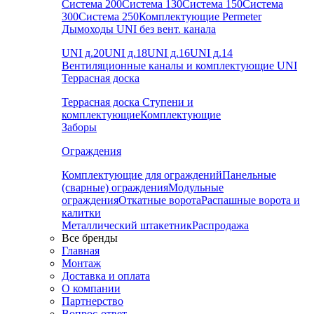
Система 200
Система 130
Система 150
Система
300
Система 250
Комплектующие Permeter
Дымоходы UNI без вент. канала
UNI д.20
UNI д.18
UNI д.16
UNI д.14
Вентиляционные каналы и комплектующие UNI
Террасная доска
Террасная доска
Ступени и
комплектующие
Комплектующие
Заборы
Ограждения
Комплектующие для ограждений
Панельные
(сварные) ограждения
Модульные
ограждения
Откатные ворота
Распашные ворота и
калитки
Металлический штакетник
Распродажа
Все бренды
Главная
Монтаж
Доставка и оплата
О компании
Партнерство
Вопрос-ответ