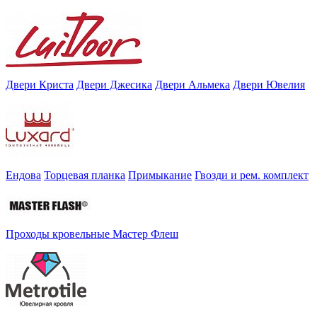
Двери Криста
Двери Джесика
Двери Альмека
Двери Ювелия
Ендова
Торцевая планка
Примыкание
Гвозди и рем. комплект
Проходы кровельные Мастер Флеш