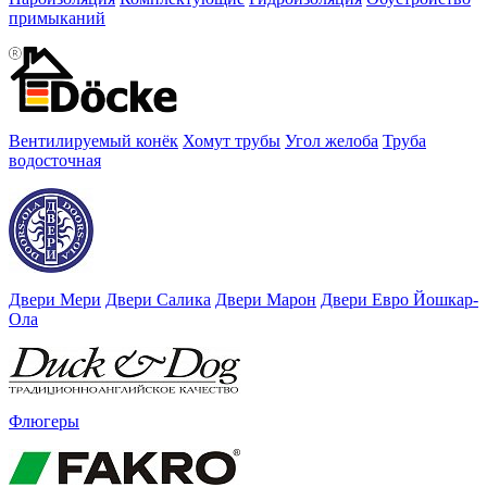
примыканий
Вентилируемый конёк
Хомут трубы
Угол желоба
Труба
водосточная
Двери Мери
Двери Салика
Двери Марон
Двери Евро Йошкар-
Ола
Флюгеры