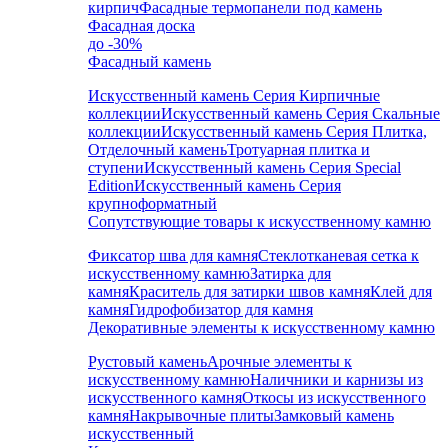
кирпич
Фасадные термопанели под камень
Фасадная доска
до -30%
Фасадный камень
Искусственный камень Серия Кирпичные
коллекции
Искусственный камень Серия Скальные
коллекции
Искусственный камень Серия Плитка,
Отделочный камень
Тротуарная плитка и
ступени
Искусственный камень Серия Special
Edition
Искусственный камень Серия
крупноформатный
Сопутствующие товары к искусственному камню
Фиксатор шва для камня
Стеклотканевая сетка к
искусственному камню
Затирка для
камня
Краситель для затирки швов камня
Клей для
камня
Гидрофобизатор для камня
Декоративные элементы к искусственному камню
Рустовый камень
Арочные элементы к
искусственному камню
Наличники и карнизы из
искусственного камня
Откосы из искусственного
камня
Накрывочные плиты
Замковый камень
искусственный