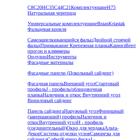
С8
С20
НС35
С44
С21
Комплектующие
Н75
Натуральная черепица
Универсальные комплектующие
Braas
Kriastak
Фальцевая кровля
Самозащелкивающийся фальц
Двойной стоячий
фальц
Примыкание
Крепежная планка
Карниз
Вент
прогон и кляммеры
Ондулин
Инструменты
Фасадные материалы
Фасадные панели (Цокольный сайдинг)
Фасадная панель
Внешний угол
Стартовый
профиль
J - профиль/облицовочная
планка
Наличник и откос
Внутренний угол
Виниловый сайдинг
Панель сайдинга
Наружный угол
Финишный
(завершающий) профиль
Наличник и
откос
Внутренний угол
H - профиль
(соединительный)
Окно для чердака
Альта-
Декор
Система отделки углов
Саморезы для
сайдинга
Софит
Карниз фаска
J -