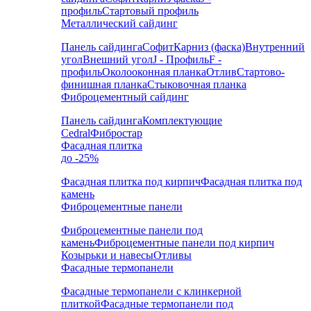
профиль
Стартовый профиль
Металлический сайдинг
Панель сайдинга
Софит
Карниз (фаска)
Внутренний
угол
Внешний угол
J - Профиль
F -
профиль
Околооконная планка
Отлив
Стартово-
финишная планка
Стыковочная планка
Фиброцементный сайдинг
Панель сайдинга
Комплектующие
Cedral
Фибростар
Фасадная плитка
до -25%
Фасадная плитка под кирпич
Фасадная плитка под
камень
Фиброцементные панели
Фиброцементные панели под
камень
Фиброцементные панели под кирпич
Козырьки и навесы
Отливы
Фасадные термопанели
Фасадные термопанели с клинкерной
плиткой
Фасадные термопанели под