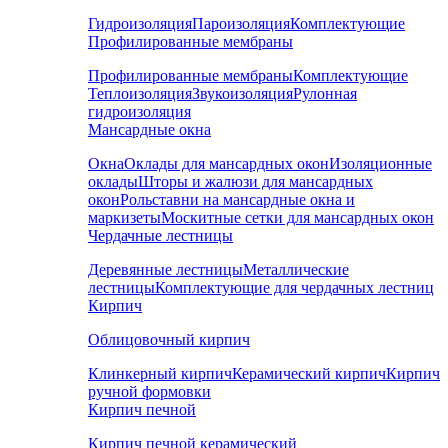
Гидроизоляция
Пароизоляция
Комплектующие
Профилированные мембраны
Профилированные мембраны
Комплектующие
Теплоизоляция
Звукоизоляция
Рулонная
гидроизоляция
Мансардные окна
Окна
Оклады для мансардных окон
Изоляционные
оклады
Шторы и жалюзи для мансардных
окон
Рольставни на мансардные окна и
маркизеты
Москитные сетки для мансардных окон
Чердачные лестницы
Деревянные лестницы
Металлические
лестницы
Комплектующие для чердачных лестниц
Кирпич
Облицовочный кирпич
Клинкерный кирпич
Керамический кирпич
Кирпич
ручной формовки
Кирпич печной
Кирпич печной керамический