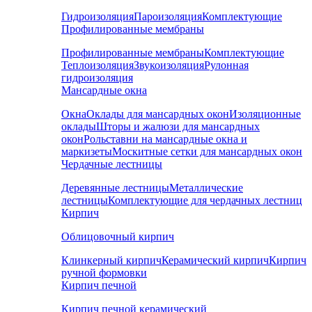
Гидроизоляция
Пароизоляция
Комплектующие
Профилированные мембраны
Профилированные мембраны
Комплектующие
Теплоизоляция
Звукоизоляция
Рулонная
гидроизоляция
Мансардные окна
Окна
Оклады для мансардных окон
Изоляционные
оклады
Шторы и жалюзи для мансардных
окон
Рольставни на мансардные окна и
маркизеты
Москитные сетки для мансардных окон
Чердачные лестницы
Деревянные лестницы
Металлические
лестницы
Комплектующие для чердачных лестниц
Кирпич
Облицовочный кирпич
Клинкерный кирпич
Керамический кирпич
Кирпич
ручной формовки
Кирпич печной
Кирпич печной керамический