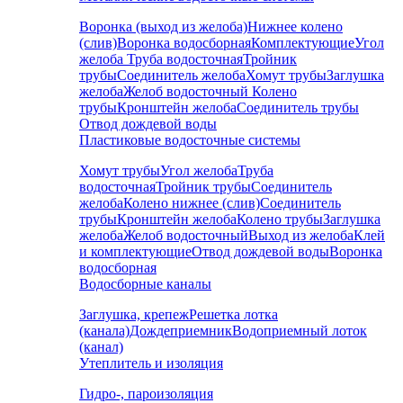
Воронка (выход из желоба)
Нижнее колено
(слив)
Воронка водосборная
Комплектующие
Угол
желоба
Труба водосточная
Тройник
трубы
Соединитель желоба
Хомут трубы
Заглушка
желоба
Желоб водосточный
Колено
трубы
Кронштейн желоба
Соединитель трубы
Отвод дождевой воды
Пластиковые водосточные системы
Хомут трубы
Угол желоба
Труба
водосточная
Тройник трубы
Соединитель
желоба
Колено нижнее (слив)
Соединитель
трубы
Кронштейн желоба
Колено трубы
Заглушка
желоба
Желоб водосточный
Выход из желоба
Клей
и комплектующие
Отвод дождевой воды
Воронка
водосборная
Водосборные каналы
Заглушка, крепеж
Решетка лотка
(канала)
Дождеприемник
Водоприемный лоток
(канал)
Утеплитель и изоляция
Гидро-, пароизоляция