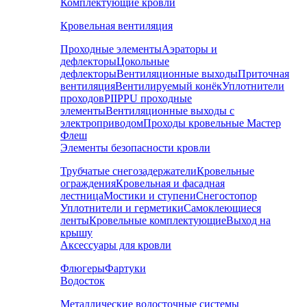
Комплектующие кровли
Кровельная вентиляция
Проходные элементы
Аэраторы и
дефлекторы
Цокольные
дефлекторы
Вентиляционные выходы
Приточная
вентиляция
Вентилируемый конёк
Уплотнители
проходов
PIIPPU проходные
элементы
Вентиляционные выходы с
электроприводом
Проходы кровельные Мастер
Флеш
Элементы безопасности кровли
Трубчатые снегозадержатели
Кровельные
ограждения
Кровельная и фасадная
лестница
Мостики и ступени
Снегостопор
Уплотнители и герметики
Самоклеющиеся
ленты
Кровельные комплектующие
Выход на
крышу
Аксессуары для кровли
Флюгеры
Фартуки
Водосток
Металлические водосточные системы