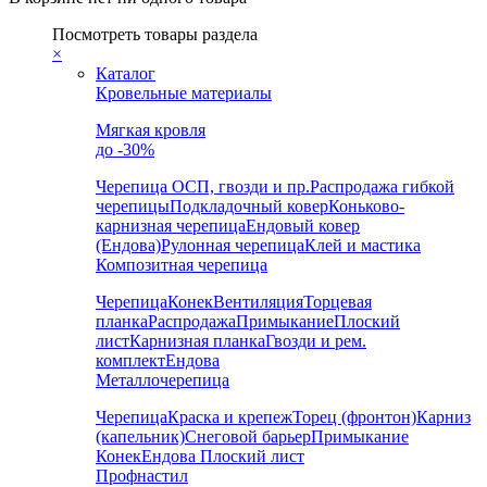
Посмотреть товары раздела
×
Каталог
Кровельные материалы
Мягкая кровля
до -30%
Черепица
ОСП, гвозди и пр.
Распродажа гибкой
черепицы
Подкладочный ковер
Коньково-
карнизная черепица
Ендовый ковер
(Ендова)
Рулонная черепица
Клей и мастика
Композитная черепица
Черепица
Конек
Вентиляция
Торцевая
планка
Распродажа
Примыкание
Плоский
лист
Карнизная планка
Гвозди и рем.
комплект
Ендова
Металлочерепица
Черепица
Краска и крепеж
Торец (фронтон)
Карниз
(капельник)
Снеговой барьер
Примыкание
Конек
Ендова
Плоский лист
Профнастил