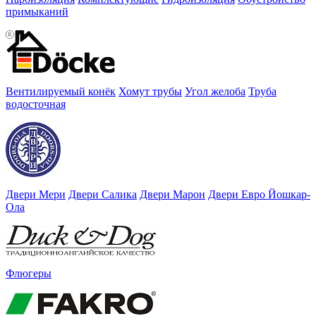
примыканий
Вентилируемый конёк
Хомут трубы
Угол желоба
Труба
водосточная
Двери Мери
Двери Салика
Двери Марон
Двери Евро Йошкар-
Ола
Флюгеры