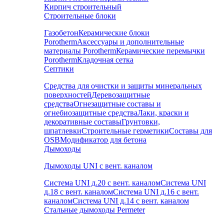
Кирпич строительный
Строительные блоки
Газобетон
Керамические блоки
Porotherm
Аксессуары и дополнительные
материалы Porotherm
Керамические перемычки
Porotherm
Кладочная сетка
Септики
Средства для очистки и защиты минеральных
поверхностей
Деревозащитные
средства
Огнезащитные составы и
огнебиозащитные средства
Лаки, краски и
декоративные составы
Грунтовки,
шпатлевки
Строительные герметики
Составы для
OSB
Модификатор для бетона
Дымоходы
Дымоходы UNI с вент. каналом
Система UNI д.20 с вент. каналом
Система UNI
д.18 с вент. каналом
Система UNI д.16 с вент.
каналом
Система UNI д.14 с вент. каналом
Стальные дымоходы Permeter