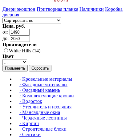
Двери экошпон
Притворная планка
Наличники
Коробка
дверная
Цена, руб.
от:
до:
Производители
White Hills (14)
Цвет
Применить
Сбросить
·
Кровельные материалы
·
Фасадные материалы
·
Фасадный камень
·
Комплектующие кровли
·
Водосток
·
Утеплитель и изоляция
·
Мансардные окна
·
Чердачные лестницы
·
Кирпич
·
Строительные блоки
·
Септики