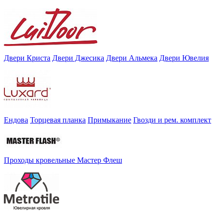
Двери Криста
Двери Джесика
Двери Альмека
Двери Ювелия
Ендова
Торцевая планка
Примыкание
Гвозди и рем. комплект
Проходы кровельные Мастер Флеш