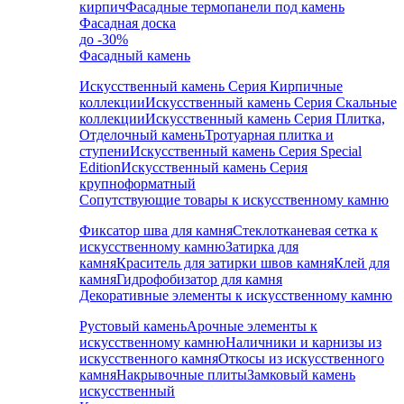
кирпич
Фасадные термопанели под камень
Фасадная доска
до -30%
Фасадный камень
Искусственный камень Серия Кирпичные
коллекции
Искусственный камень Серия Скальные
коллекции
Искусственный камень Серия Плитка,
Отделочный камень
Тротуарная плитка и
ступени
Искусственный камень Серия Special
Edition
Искусственный камень Серия
крупноформатный
Сопутствующие товары к искусственному камню
Фиксатор шва для камня
Стеклотканевая сетка к
искусственному камню
Затирка для
камня
Краситель для затирки швов камня
Клей для
камня
Гидрофобизатор для камня
Декоративные элементы к искусственному камню
Рустовый камень
Арочные элементы к
искусственному камню
Наличники и карнизы из
искусственного камня
Откосы из искусственного
камня
Накрывочные плиты
Замковый камень
искусственный