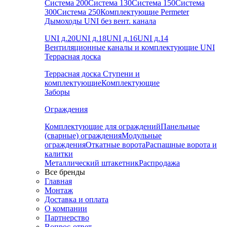
Система 200
Система 130
Система 150
Система
300
Система 250
Комплектующие Permeter
Дымоходы UNI без вент. канала
UNI д.20
UNI д.18
UNI д.16
UNI д.14
Вентиляционные каналы и комплектующие UNI
Террасная доска
Террасная доска
Ступени и
комплектующие
Комплектующие
Заборы
Ограждения
Комплектующие для ограждений
Панельные
(сварные) ограждения
Модульные
ограждения
Откатные ворота
Распашные ворота и
калитки
Металлический штакетник
Распродажа
Все бренды
Главная
Монтаж
Доставка и оплата
О компании
Партнерство
Вопрос-ответ