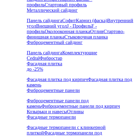
профиль
Стартовый профиль
Металлический сайдинг
Панель сайдинга
Софит
Карниз (фаска)
Внутренний
угол
Внешний угол
J - Профиль
F -
профиль
Околооконная планка
Отлив
Стартово-
финишная планка
Стыковочная планка
Фиброцементный сайдинг
Панель сайдинга
Комплектующие
Cedral
Фибростар
Фасадная плитка
до -25%
Фасадная плитка под кирпич
Фасадная плитка под
камень
Фиброцементные панели
Фиброцементные панели под
камень
Фиброцементные панели под кирпич
Козырьки и навесы
Отливы
Фасадные термопанели
Фасадные термопанели с клинкерной
плиткой
Фасадные термопанели под