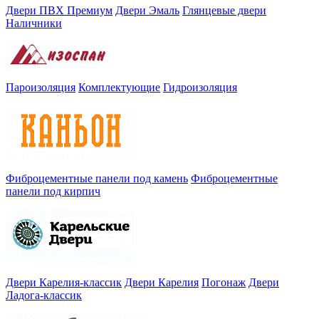
Двери ПВХ Премиум
Двери Эмаль
Глянцевые двери
Наличники
Пароизоляция
Комплектующие
Гидроизоляция
Фиброцементные панели под камень
Фиброцементные
панели под кирпич
Двери Карелия-классик
Двери Карелия
Погонаж
Двери
Ладога-классик