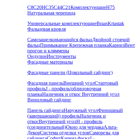
С8
С20
НС35
С44
С21
Комплектующие
Н75
Натуральная черепица
Универсальные комплектующие
Braas
Kriastak
Фальцевая кровля
Самозащелкивающийся фальц
Двойной стоячий
фальц
Примыкание
Крепежная планка
Карниз
Вент
прогон и кляммеры
Ондулин
Инструменты
Фасадные материалы
Фасадные панели (Цокольный сайдинг)
Фасадная панель
Внешний угол
Стартовый
профиль
J - профиль/облицовочная
планка
Наличник и откос
Внутренний угол
Виниловый сайдинг
Панель сайдинга
Наружный угол
Финишный
(завершающий) профиль
Наличник и
откос
Внутренний угол
H - профиль
(соединительный)
Окно для чердака
Альта-
Декор
Система отделки углов
Саморезы для
сайдинга
Софит
Карниз фаска
J -