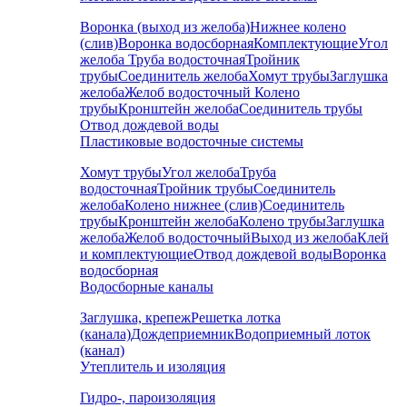
Воронка (выход из желоба)
Нижнее колено
(слив)
Воронка водосборная
Комплектующие
Угол
желоба
Труба водосточная
Тройник
трубы
Соединитель желоба
Хомут трубы
Заглушка
желоба
Желоб водосточный
Колено
трубы
Кронштейн желоба
Соединитель трубы
Отвод дождевой воды
Пластиковые водосточные системы
Хомут трубы
Угол желоба
Труба
водосточная
Тройник трубы
Соединитель
желоба
Колено нижнее (слив)
Соединитель
трубы
Кронштейн желоба
Колено трубы
Заглушка
желоба
Желоб водосточный
Выход из желоба
Клей
и комплектующие
Отвод дождевой воды
Воронка
водосборная
Водосборные каналы
Заглушка, крепеж
Решетка лотка
(канала)
Дождеприемник
Водоприемный лоток
(канал)
Утеплитель и изоляция
Гидро-, пароизоляция