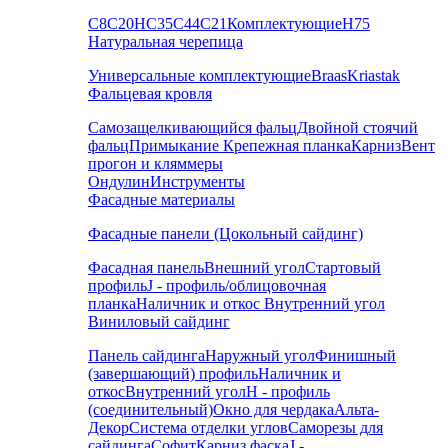
С8
С20
НС35
С44
С21
Комплектующие
Н75
Натуральная черепица
Универсальные комплектующие
Braas
Kriastak
Фальцевая кровля
Самозащелкивающийся фальц
Двойной стоячий
фальц
Примыкание
Крепежная планка
Карниз
Вент
прогон и кляммеры
Ондулин
Инструменты
Фасадные материалы
Фасадные панели (Цокольный сайдинг)
Фасадная панель
Внешний угол
Стартовый
профиль
J - профиль/облицовочная
планка
Наличник и откос
Внутренний угол
Виниловый сайдинг
Панель сайдинга
Наружный угол
Финишный
(завершающий) профиль
Наличник и
откос
Внутренний угол
H - профиль
(соединительный)
Окно для чердака
Альта-
Декор
Система отделки углов
Саморезы для
сайдинга
Софит
Карниз фаска
J -