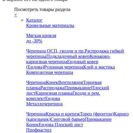
Посмотреть товары раздела
×
Каталог
Кровельные материалы
Мягкая кровля
до -30%
Черепица
ОСП, гвозди и пр.
Распродажа гибкой
черепицы
Подкладочный ковер
Коньково-
карнизная черепица
Ендовый ковер
(Ендова)
Рулонная черепица
Клей и мастика
Композитная черепица
Черепица
Конек
Вентиляция
Торцевая
планка
Распродажа
Примыкание
Плоский
лист
Карнизная планка
Гвозди и рем.
комплект
Ендова
Металлочерепица
Черепица
Краска и крепеж
Торец (фронтон)
Карниз
(капельник)
Снеговой барьер
Примыкание
Конек
Ендова
Плоский лист
Профнастил