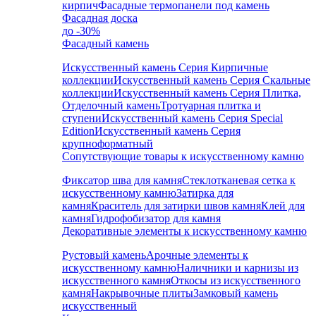
кирпич
Фасадные термопанели под камень
Фасадная доска
до -30%
Фасадный камень
Искусственный камень Серия Кирпичные
коллекции
Искусственный камень Серия Скальные
коллекции
Искусственный камень Серия Плитка,
Отделочный камень
Тротуарная плитка и
ступени
Искусственный камень Серия Special
Edition
Искусственный камень Серия
крупноформатный
Сопутствующие товары к искусственному камню
Фиксатор шва для камня
Стеклотканевая сетка к
искусственному камню
Затирка для
камня
Краситель для затирки швов камня
Клей для
камня
Гидрофобизатор для камня
Декоративные элементы к искусственному камню
Рустовый камень
Арочные элементы к
искусственному камню
Наличники и карнизы из
искусственного камня
Откосы из искусственного
камня
Накрывочные плиты
Замковый камень
искусственный