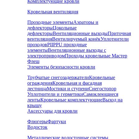
Комплектующие кровли
Кровельная вентиляция
Проходные элементы
Аэраторы и
дефлекторы
Цокольные
дефлекторы
Вентиляционные выходы
Приточная
вентиляция
Вентилируемый конёк
Уплотнители
проходов
PIIPPU проходные
элементы
Вентиляционные выходы с
электроприводом
Проходы кровельные Мастер
Флеш
Элементы безопасности кровли
Трубчатые снегозадержатели
Кровельные
ограждения
Кровельная и фасадная
лестница
Мостики и ступени
Снегостопор
Уплотнители и герметики
Самоклеющиеся
ленты
Кровельные комплектующие
Выход на
крышу
Аксессуары для кровли
Флюгеры
Фартуки
Водосток
Металлические водосточные системы