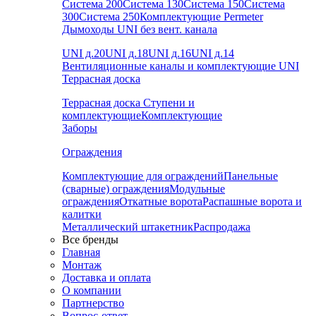
Система 200
Система 130
Система 150
Система
300
Система 250
Комплектующие Permeter
Дымоходы UNI без вент. канала
UNI д.20
UNI д.18
UNI д.16
UNI д.14
Вентиляционные каналы и комплектующие UNI
Террасная доска
Террасная доска
Ступени и
комплектующие
Комплектующие
Заборы
Ограждения
Комплектующие для ограждений
Панельные
(сварные) ограждения
Модульные
ограждения
Откатные ворота
Распашные ворота и
калитки
Металлический штакетник
Распродажа
Все бренды
Главная
Монтаж
Доставка и оплата
О компании
Партнерство
Вопрос-ответ