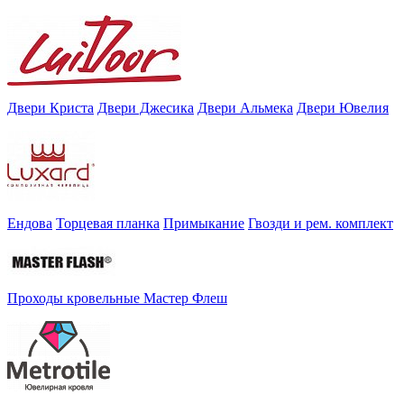
Двери Криста
Двери Джесика
Двери Альмека
Двери Ювелия
Ендова
Торцевая планка
Примыкание
Гвозди и рем. комплект
Проходы кровельные Мастер Флеш