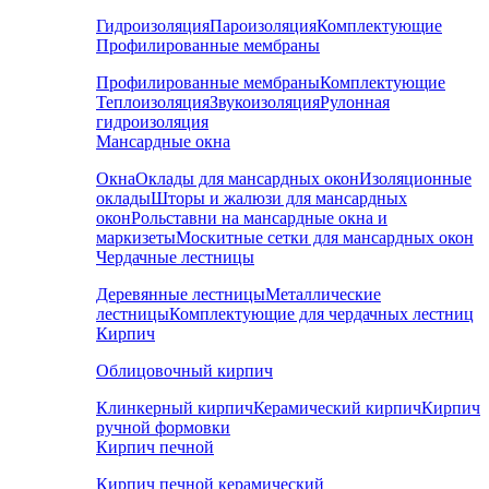
Гидроизоляция
Пароизоляция
Комплектующие
Профилированные мембраны
Профилированные мембраны
Комплектующие
Теплоизоляция
Звукоизоляция
Рулонная
гидроизоляция
Мансардные окна
Окна
Оклады для мансардных окон
Изоляционные
оклады
Шторы и жалюзи для мансардных
окон
Рольставни на мансардные окна и
маркизеты
Москитные сетки для мансардных окон
Чердачные лестницы
Деревянные лестницы
Металлические
лестницы
Комплектующие для чердачных лестниц
Кирпич
Облицовочный кирпич
Клинкерный кирпич
Керамический кирпич
Кирпич
ручной формовки
Кирпич печной
Кирпич печной керамический