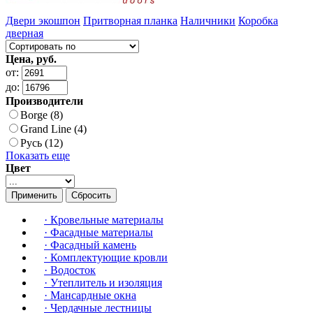
Двери экошпон
Притворная планка
Наличники
Коробка
дверная
Цена, руб.
от:
до:
Производители
Borge (8)
Grand Line (4)
Русь (12)
Показать еще
Цвет
Применить
Сбросить
·
Кровельные материалы
·
Фасадные материалы
·
Фасадный камень
·
Комплектующие кровли
·
Водосток
·
Утеплитель и изоляция
·
Мансардные окна
·
Чердачные лестницы