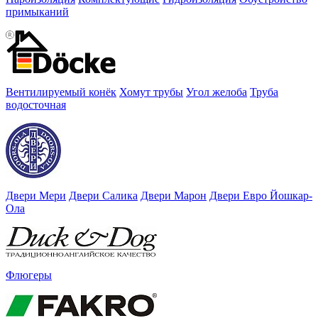
примыканий
Вентилируемый конёк
Хомут трубы
Угол желоба
Труба
водосточная
Двери Мери
Двери Салика
Двери Марон
Двери Евро Йошкар-
Ола
Флюгеры