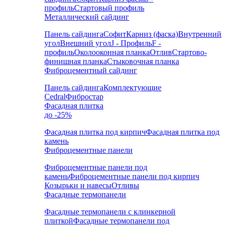
профиль
Стартовый профиль
Металлический сайдинг
Панель сайдинга
Софит
Карниз (фаска)
Внутренний
угол
Внешний угол
J - Профиль
F -
профиль
Околооконная планка
Отлив
Стартово-
финишная планка
Стыковочная планка
Фиброцементный сайдинг
Панель сайдинга
Комплектующие
Cedral
Фибростар
Фасадная плитка
до -25%
Фасадная плитка под кирпич
Фасадная плитка под
камень
Фиброцементные панели
Фиброцементные панели под
камень
Фиброцементные панели под кирпич
Козырьки и навесы
Отливы
Фасадные термопанели
Фасадные термопанели с клинкерной
плиткой
Фасадные термопанели под