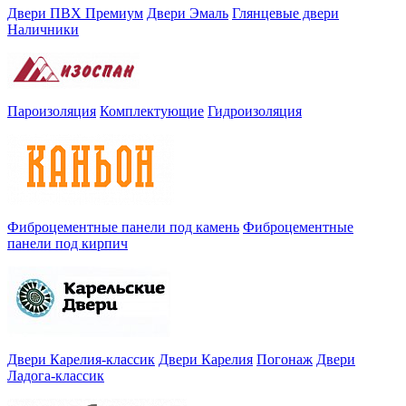
Двери ПВХ Премиум
Двери Эмаль
Глянцевые двери
Наличники
Пароизоляция
Комплектующие
Гидроизоляция
Фиброцементные панели под камень
Фиброцементные
панели под кирпич
Двери Карелия-классик
Двери Карелия
Погонаж
Двери
Ладога-классик