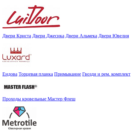
Двери Криста
Двери Джесика
Двери Альмека
Двери Ювелия
Ендова
Торцевая планка
Примыкание
Гвозди и рем. комплект
Проходы кровельные Мастер Флеш