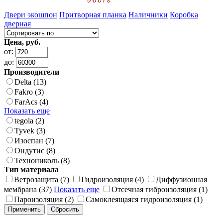
Двери экошпон
Притворная планка
Наличники
Коробка
дверная
Цена, руб.
от:
до:
Производители
Delta (13)
Fakro (3)
FarAcs (4)
Показать еще
tegola (2)
Tyvek (3)
Изоспан (7)
Ондутис (8)
Технониколь (8)
Тип материала
Ветрозащита (7)
Гидроизоляция (4)
Диффузионная
мембрана (37)
Показать еще
Отсечная гиброизоляция (1)
Пароизоляция (2)
Самоклеящаяся гидроизоляция (1)
Применить
Сбросить