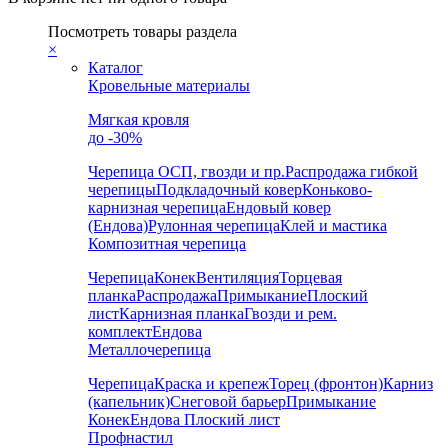
Посмотреть товары раздела
×
Каталог
Кровельные материалы
Мягкая кровля
до -30%
Черепица
ОСП, гвозди и пр.
Распродажа гибкой
черепицы
Подкладочный ковер
Коньково-
карнизная черепица
Ендовый ковер
(Ендова)
Рулонная черепица
Клей и мастика
Композитная черепица
Черепица
Конек
Вентиляция
Торцевая
планка
Распродажа
Примыкание
Плоский
лист
Карнизная планка
Гвозди и рем.
комплект
Ендова
Металлочерепица
Черепица
Краска и крепеж
Торец (фронтон)
Карниз
(капельник)
Снеговой барьер
Примыкание
Конек
Ендова
Плоский лист
Профнастил