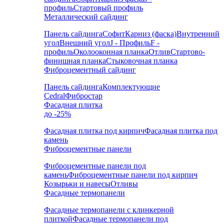
профиль
Стартовый профиль
Металлический сайдинг
Панель сайдинга
Софит
Карниз (фаска)
Внутренний
угол
Внешний угол
J - Профиль
F -
профиль
Околооконная планка
Отлив
Стартово-
финишная планка
Стыковочная планка
Фиброцементный сайдинг
Панель сайдинга
Комплектующие
Cedral
Фибростар
Фасадная плитка
до -25%
Фасадная плитка под кирпич
Фасадная плитка под
камень
Фиброцементные панели
Фиброцементные панели под
камень
Фиброцементные панели под кирпич
Козырьки и навесы
Отливы
Фасадные термопанели
Фасадные термопанели с клинкерной
плиткой
Фасадные термопанели под