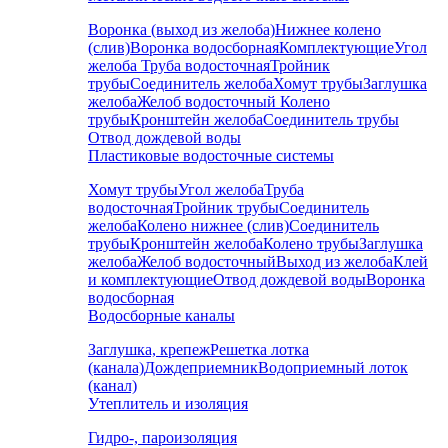
Воронка (выход из желоба)
Нижнее колено
(слив)
Воронка водосборная
Комплектующие
Угол
желоба
Труба водосточная
Тройник
трубы
Соединитель желоба
Хомут трубы
Заглушка
желоба
Желоб водосточный
Колено
трубы
Кронштейн желоба
Соединитель трубы
Отвод дождевой воды
Пластиковые водосточные системы
Хомут трубы
Угол желоба
Труба
водосточная
Тройник трубы
Соединитель
желоба
Колено нижнее (слив)
Соединитель
трубы
Кронштейн желоба
Колено трубы
Заглушка
желоба
Желоб водосточный
Выход из желоба
Клей
и комплектующие
Отвод дождевой воды
Воронка
водосборная
Водосборные каналы
Заглушка, крепеж
Решетка лотка
(канала)
Дождеприемник
Водоприемный лоток
(канал)
Утеплитель и изоляция
Гидро-, пароизоляция