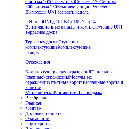
Система 200
Система 130
Система 150
Система
300
Система 250
Комплектующие Permeter
Дымоходы UNI без вент. канала
UNI д.20
UNI д.18
UNI д.16
UNI д.14
Вентиляционные каналы и комплектующие UNI
Террасная доска
Террасная доска
Ступени и
комплектующие
Комплектующие
Заборы
Ограждения
Комплектующие для ограждений
Панельные
(сварные) ограждения
Модульные
ограждения
Откатные ворота
Распашные ворота и
калитки
Металлический штакетник
Распродажа
Все бренды
Главная
Монтаж
Доставка и оплата
О компании
Партнерство
Вопрос-ответ