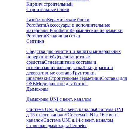
Кирпич строительный
Строительные блоки
Газобетон
Керамические блоки
Porotherm
Аксессуары и дополнительные
материалы Porotherm
Керамические перемычки
Porotherm
Кладочная сетка
Септики
Средства для очистки и защиты минеральных
поверхностей
Деревозащитные
средства
Огнезащитные составы и
огнебиозащитные средства
Лаки, краски и
декоративные составы
Грунтовки,
шпатлевки
Строительные герметики
Составы для
OSB
Модификатор для бетона
Дымоходы
Дымоходы UNI с вент. каналом
Система UNI д.20 с вент. каналом
Система UNI
д.18 с вент. каналом
Система UNI д.16 с вент.
каналом
Система UNI д.14 с вент. каналом
Стальные дымоходы Permeter