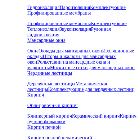
Гидроизоляция
Пароизоляция
Комплектующие
Профилированные мембраны
Профилированные мембраны
Комплектующие
Теплоизоляция
Звукоизоляция
Рулонная
гидроизоляция
Мансардные окна
Окна
Оклады для мансардных окон
Изоляционные
оклады
Шторы и жалюзи для мансардных
окон
Рольставни на мансардные окна и
маркизеты
Москитные сетки для мансардных окон
Чердачные лестницы
Деревянные лестницы
Металлические
лестницы
Комплектующие для чердачных лестниц
Кирпич
Облицовочный кирпич
Клинкерный кирпич
Керамический кирпич
Кирпич
ручной формовки
Кирпич печной
Кирпич печной керамический