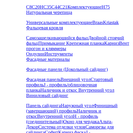
С8
С20
НС35
С44
С21
Комплектующие
Н75
Натуральная черепица
Универсальные комплектующие
Braas
Kriastak
Фальцевая кровля
Самозащелкивающийся фальц
Двойной стоячий
фальц
Примыкание
Крепежная планка
Карниз
Вент
прогон и кляммеры
Ондулин
Инструменты
Фасадные материалы
Фасадные панели (Цокольный сайдинг)
Фасадная панель
Внешний угол
Стартовый
профиль
J - профиль/облицовочная
планка
Наличник и откос
Внутренний угол
Виниловый сайдинг
Панель сайдинга
Наружный угол
Финишный
(завершающий) профиль
Наличник и
откос
Внутренний угол
H - профиль
(соединительный)
Окно для чердака
Альта-
Декор
Система отделки углов
Саморезы для
сайдинга
Софит
Карниз фаска
J -