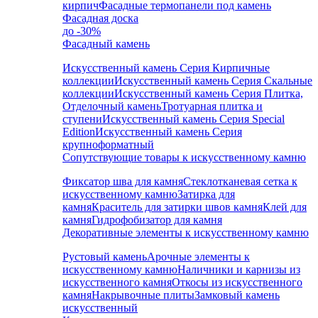
кирпич
Фасадные термопанели под камень
Фасадная доска
до -30%
Фасадный камень
Искусственный камень Серия Кирпичные
коллекции
Искусственный камень Серия Скальные
коллекции
Искусственный камень Серия Плитка,
Отделочный камень
Тротуарная плитка и
ступени
Искусственный камень Серия Special
Edition
Искусственный камень Серия
крупноформатный
Сопутствующие товары к искусственному камню
Фиксатор шва для камня
Стеклотканевая сетка к
искусственному камню
Затирка для
камня
Краситель для затирки швов камня
Клей для
камня
Гидрофобизатор для камня
Декоративные элементы к искусственному камню
Рустовый камень
Арочные элементы к
искусственному камню
Наличники и карнизы из
искусственного камня
Откосы из искусственного
камня
Накрывочные плиты
Замковый камень
искусственный