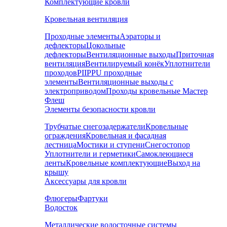
Комплектующие кровли
Кровельная вентиляция
Проходные элементы
Аэраторы и
дефлекторы
Цокольные
дефлекторы
Вентиляционные выходы
Приточная
вентиляция
Вентилируемый конёк
Уплотнители
проходов
PIIPPU проходные
элементы
Вентиляционные выходы с
электроприводом
Проходы кровельные Мастер
Флеш
Элементы безопасности кровли
Трубчатые снегозадержатели
Кровельные
ограждения
Кровельная и фасадная
лестница
Мостики и ступени
Снегостопор
Уплотнители и герметики
Самоклеющиеся
ленты
Кровельные комплектующие
Выход на
крышу
Аксессуары для кровли
Флюгеры
Фартуки
Водосток
Металлические водосточные системы