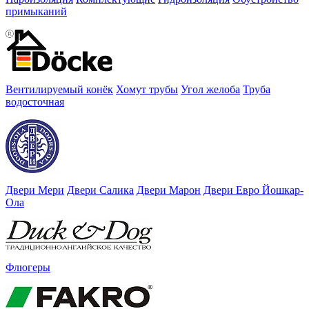
примыканий
Вентилируемый конёк
Хомут трубы
Угол желоба
Труба
водосточная
Двери Мери
Двери Салика
Двери Марон
Двери Евро Йошкар-
Ола
Флюгеры