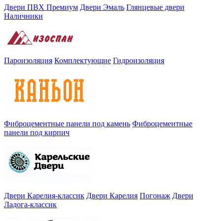
Двери ПВХ Премиум
Двери Эмаль
Глянцевые двери
Наличники
Пароизоляция
Комплектующие
Гидроизоляция
Фиброцементные панели под камень
Фиброцементные
панели под кирпич
Двери Карелия-классик
Двери Карелия
Погонаж
Двери
Ладога-классик