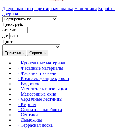
Двери экошпон
Притворная планка
Наличники
Коробка
дверная
Цена, руб.
от:
до:
Цвет
Применить
Сбросить
·
Кровельные материалы
·
Фасадные материалы
·
Фасадный камень
·
Комплектующие кровли
·
Водосток
·
Утеплитель и изоляция
·
Мансардные окна
·
Чердачные лестницы
·
Кирпич
·
Строительные блоки
·
Септики
·
Дымоходы
·
Террасная доска