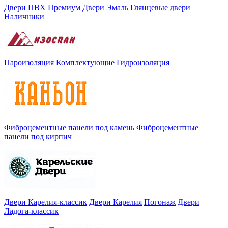
Двери ПВХ Премиум
Двери Эмаль
Глянцевые двери
Наличники
Пароизоляция
Комплектующие
Гидроизоляция
Фиброцементные панели под камень
Фиброцементные
панели под кирпич
Двери Карелия-классик
Двери Карелия
Погонаж
Двери
Ладога-классик