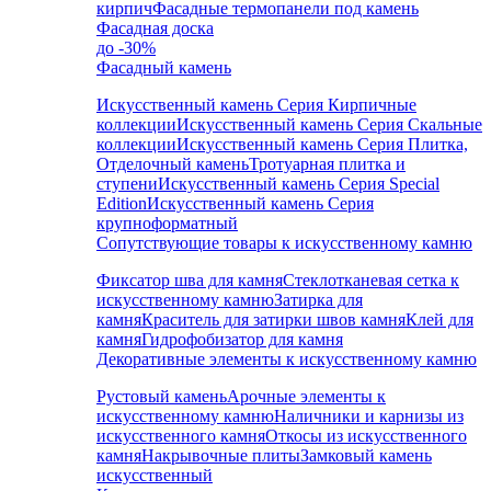
кирпич
Фасадные термопанели под камень
Фасадная доска
до -30%
Фасадный камень
Искусственный камень Серия Кирпичные
коллекции
Искусственный камень Серия Скальные
коллекции
Искусственный камень Серия Плитка,
Отделочный камень
Тротуарная плитка и
ступени
Искусственный камень Серия Special
Edition
Искусственный камень Серия
крупноформатный
Сопутствующие товары к искусственному камню
Фиксатор шва для камня
Стеклотканевая сетка к
искусственному камню
Затирка для
камня
Краситель для затирки швов камня
Клей для
камня
Гидрофобизатор для камня
Декоративные элементы к искусственному камню
Рустовый камень
Арочные элементы к
искусственному камню
Наличники и карнизы из
искусственного камня
Откосы из искусственного
камня
Накрывочные плиты
Замковый камень
искусственный