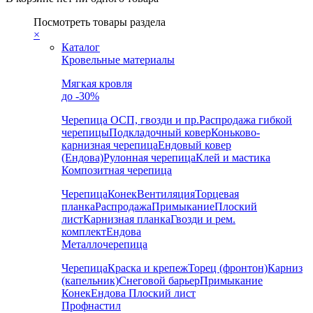
Посмотреть товары раздела
×
Каталог
Кровельные материалы
Мягкая кровля
до -30%
Черепица
ОСП, гвозди и пр.
Распродажа гибкой
черепицы
Подкладочный ковер
Коньково-
карнизная черепица
Ендовый ковер
(Ендова)
Рулонная черепица
Клей и мастика
Композитная черепица
Черепица
Конек
Вентиляция
Торцевая
планка
Распродажа
Примыкание
Плоский
лист
Карнизная планка
Гвозди и рем.
комплект
Ендова
Металлочерепица
Черепица
Краска и крепеж
Торец (фронтон)
Карниз
(капельник)
Снеговой барьер
Примыкание
Конек
Ендова
Плоский лист
Профнастил