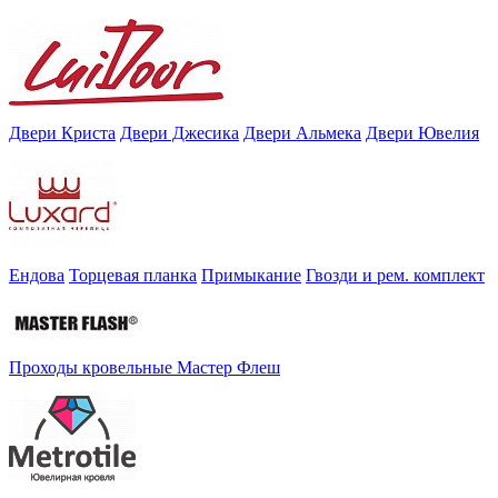
Двери Криста
Двери Джесика
Двери Альмека
Двери Ювелия
Ендова
Торцевая планка
Примыкание
Гвозди и рем. комплект
Проходы кровельные Мастер Флеш