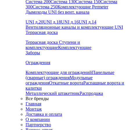
Система 200
Система 130
Система 150
Система
300
Система 250
Комплектующие Permeter
Дымоходы UNI без вент. канала
UNI д.20
UNI д.18
UNI д.16
UNI д.14
Вентиляционные каналы и комплектующие UNI
Террасная доска
Террасная доска
Ступени и
комплектующие
Комплектующие
Заборы
Ограждения
Комплектующие для ограждений
Панельные
(сварные) ограждения
Модульные
ограждения
Откатные ворота
Распашные ворота и
калитки
Металлический штакетник
Распродажа
Все бренды
Главная
Монтаж
Доставка и оплата
О компании
Партнерство
Вопрос-ответ