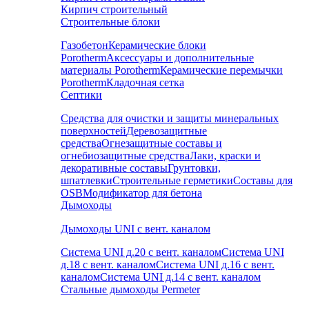
Кирпич строительный
Строительные блоки
Газобетон
Керамические блоки
Porotherm
Аксессуары и дополнительные
материалы Porotherm
Керамические перемычки
Porotherm
Кладочная сетка
Септики
Средства для очистки и защиты минеральных
поверхностей
Деревозащитные
средства
Огнезащитные составы и
огнебиозащитные средства
Лаки, краски и
декоративные составы
Грунтовки,
шпатлевки
Строительные герметики
Составы для
OSB
Модификатор для бетона
Дымоходы
Дымоходы UNI с вент. каналом
Система UNI д.20 с вент. каналом
Система UNI
д.18 с вент. каналом
Система UNI д.16 с вент.
каналом
Система UNI д.14 с вент. каналом
Стальные дымоходы Permeter