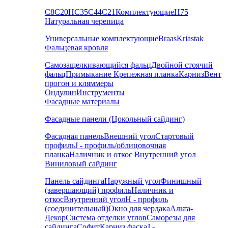
С8
С20
НС35
С44
С21
Комплектующие
Н75
Натуральная черепица
Универсальные комплектующие
Braas
Kriastak
Фальцевая кровля
Самозащелкивающийся фальц
Двойной стоячий
фальц
Примыкание
Крепежная планка
Карниз
Вент
прогон и кляммеры
Ондулин
Инструменты
Фасадные материалы
Фасадные панели (Цокольный сайдинг)
Фасадная панель
Внешний угол
Стартовый
профиль
J - профиль/облицовочная
планка
Наличник и откос
Внутренний угол
Виниловый сайдинг
Панель сайдинга
Наружный угол
Финишный
(завершающий) профиль
Наличник и
откос
Внутренний угол
H - профиль
(соединительный)
Окно для чердака
Альта-
Декор
Система отделки углов
Саморезы для
сайдинга
Софит
Карниз фаска
J -