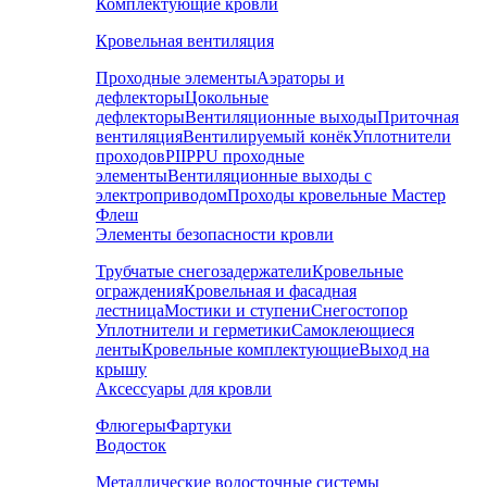
Комплектующие кровли
Кровельная вентиляция
Проходные элементы
Аэраторы и
дефлекторы
Цокольные
дефлекторы
Вентиляционные выходы
Приточная
вентиляция
Вентилируемый конёк
Уплотнители
проходов
PIIPPU проходные
элементы
Вентиляционные выходы с
электроприводом
Проходы кровельные Мастер
Флеш
Элементы безопасности кровли
Трубчатые снегозадержатели
Кровельные
ограждения
Кровельная и фасадная
лестница
Мостики и ступени
Снегостопор
Уплотнители и герметики
Самоклеющиеся
ленты
Кровельные комплектующие
Выход на
крышу
Аксессуары для кровли
Флюгеры
Фартуки
Водосток
Металлические водосточные системы