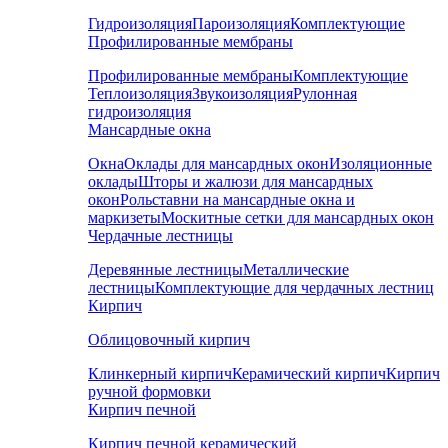
Гидроизоляция
Пароизоляция
Комплектующие
Профилированные мембраны
Профилированные мембраны
Комплектующие
Теплоизоляция
Звукоизоляция
Рулонная
гидроизоляция
Мансардные окна
Окна
Оклады для мансардных окон
Изоляционные
оклады
Шторы и жалюзи для мансардных
окон
Рольставни на мансардные окна и
маркизеты
Москитные сетки для мансардных окон
Чердачные лестницы
Деревянные лестницы
Металлические
лестницы
Комплектующие для чердачных лестниц
Кирпич
Облицовочный кирпич
Клинкерный кирпич
Керамический кирпич
Кирпич
ручной формовки
Кирпич печной
Кирпич печной керамический