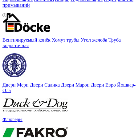
примыканий
Вентилируемый конёк
Хомут трубы
Угол желоба
Труба
водосточная
Двери Мери
Двери Салика
Двери Марон
Двери Евро Йошкар-
Ола
Флюгеры