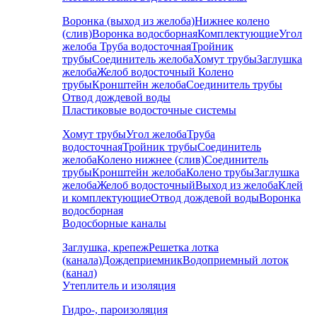
Воронка (выход из желоба)
Нижнее колено
(слив)
Воронка водосборная
Комплектующие
Угол
желоба
Труба водосточная
Тройник
трубы
Соединитель желоба
Хомут трубы
Заглушка
желоба
Желоб водосточный
Колено
трубы
Кронштейн желоба
Соединитель трубы
Отвод дождевой воды
Пластиковые водосточные системы
Хомут трубы
Угол желоба
Труба
водосточная
Тройник трубы
Соединитель
желоба
Колено нижнее (слив)
Соединитель
трубы
Кронштейн желоба
Колено трубы
Заглушка
желоба
Желоб водосточный
Выход из желоба
Клей
и комплектующие
Отвод дождевой воды
Воронка
водосборная
Водосборные каналы
Заглушка, крепеж
Решетка лотка
(канала)
Дождеприемник
Водоприемный лоток
(канал)
Утеплитель и изоляция
Гидро-, пароизоляция