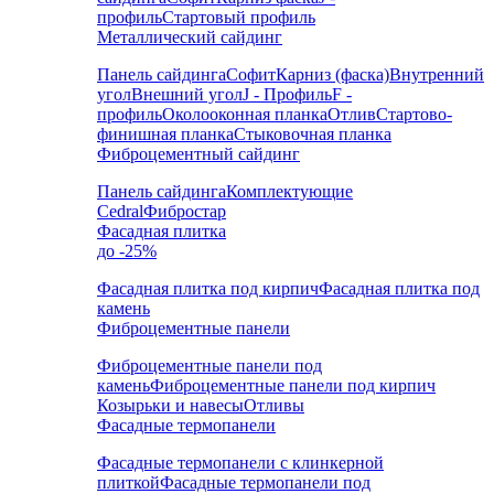
профиль
Стартовый профиль
Металлический сайдинг
Панель сайдинга
Софит
Карниз (фаска)
Внутренний
угол
Внешний угол
J - Профиль
F -
профиль
Околооконная планка
Отлив
Стартово-
финишная планка
Стыковочная планка
Фиброцементный сайдинг
Панель сайдинга
Комплектующие
Cedral
Фибростар
Фасадная плитка
до -25%
Фасадная плитка под кирпич
Фасадная плитка под
камень
Фиброцементные панели
Фиброцементные панели под
камень
Фиброцементные панели под кирпич
Козырьки и навесы
Отливы
Фасадные термопанели
Фасадные термопанели с клинкерной
плиткой
Фасадные термопанели под