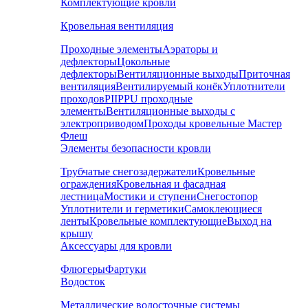
Комплектующие кровли
Кровельная вентиляция
Проходные элементы
Аэраторы и
дефлекторы
Цокольные
дефлекторы
Вентиляционные выходы
Приточная
вентиляция
Вентилируемый конёк
Уплотнители
проходов
PIIPPU проходные
элементы
Вентиляционные выходы с
электроприводом
Проходы кровельные Мастер
Флеш
Элементы безопасности кровли
Трубчатые снегозадержатели
Кровельные
ограждения
Кровельная и фасадная
лестница
Мостики и ступени
Снегостопор
Уплотнители и герметики
Самоклеющиеся
ленты
Кровельные комплектующие
Выход на
крышу
Аксессуары для кровли
Флюгеры
Фартуки
Водосток
Металлические водосточные системы