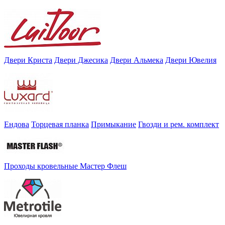
Двери Криста
Двери Джесика
Двери Альмека
Двери Ювелия
Ендова
Торцевая планка
Примыкание
Гвозди и рем. комплект
Проходы кровельные Мастер Флеш