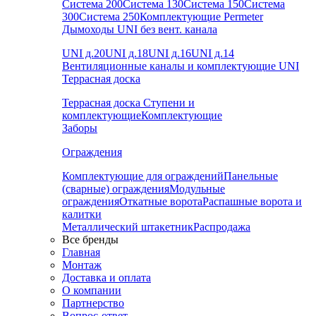
Система 200
Система 130
Система 150
Система
300
Система 250
Комплектующие Permeter
Дымоходы UNI без вент. канала
UNI д.20
UNI д.18
UNI д.16
UNI д.14
Вентиляционные каналы и комплектующие UNI
Террасная доска
Террасная доска
Ступени и
комплектующие
Комплектующие
Заборы
Ограждения
Комплектующие для ограждений
Панельные
(сварные) ограждения
Модульные
ограждения
Откатные ворота
Распашные ворота и
калитки
Металлический штакетник
Распродажа
Все бренды
Главная
Монтаж
Доставка и оплата
О компании
Партнерство
Вопрос-ответ