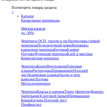
Посмотреть товары раздела
×
Каталог
Кровельные материалы
Мягкая кровля
до -30%
Черепица
ОСП, гвозди и пр.
Распродажа гибкой
черепицы
Подкладочный ковер
Коньково-
карнизная черепица
Ендовый ковер
(Ендова)
Рулонная черепица
Клей и мастика
Композитная черепица
Черепица
Конек
Вентиляция
Торцевая
планка
Распродажа
Примыкание
Плоский
лист
Карнизная планка
Гвозди и рем.
комплект
Ендова
Металлочерепица
Черепица
Краска и крепеж
Торец (фронтон)
Карниз
(капельник)
Снеговой барьер
Примыкание
Конек
Ендова
Плоский лист
Профнастил