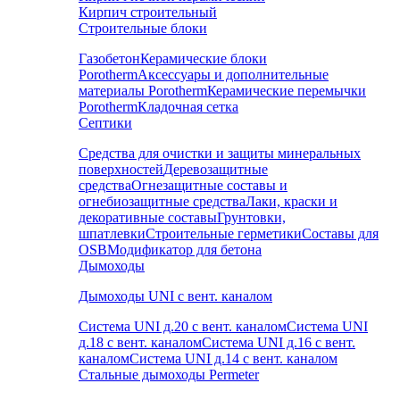
Кирпич строительный
Строительные блоки
Газобетон
Керамические блоки
Porotherm
Аксессуары и дополнительные
материалы Porotherm
Керамические перемычки
Porotherm
Кладочная сетка
Септики
Средства для очистки и защиты минеральных
поверхностей
Деревозащитные
средства
Огнезащитные составы и
огнебиозащитные средства
Лаки, краски и
декоративные составы
Грунтовки,
шпатлевки
Строительные герметики
Составы для
OSB
Модификатор для бетона
Дымоходы
Дымоходы UNI с вент. каналом
Система UNI д.20 с вент. каналом
Система UNI
д.18 с вент. каналом
Система UNI д.16 с вент.
каналом
Система UNI д.14 с вент. каналом
Стальные дымоходы Permeter