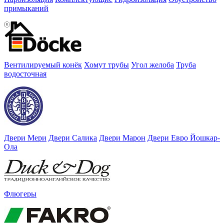
примыканий
Вентилируемый конёк
Хомут трубы
Угол желоба
Труба
водосточная
Двери Мери
Двери Салика
Двери Марон
Двери Евро Йошкар-
Ола
Флюгеры