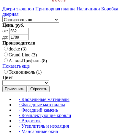
Двери экошпон
Притворная планка
Наличники
Коробка
дверная
Цена, руб.
от:
до:
Производители
docke (3)
Grand Line (3)
Альта-Профиль (8)
Показать еще
Технониколь (1)
Цвет
Применить
Сбросить
·
Кровельные материалы
·
Фасадные материалы
·
Фасадный камень
·
Комплектующие кровли
·
Водосток
·
Утеплитель и изоляция
·
Мансардные окна