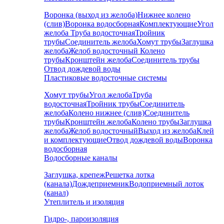
Воронка (выход из желоба)
Нижнее колено
(слив)
Воронка водосборная
Комплектующие
Угол
желоба
Труба водосточная
Тройник
трубы
Соединитель желоба
Хомут трубы
Заглушка
желоба
Желоб водосточный
Колено
трубы
Кронштейн желоба
Соединитель трубы
Отвод дождевой воды
Пластиковые водосточные системы
Хомут трубы
Угол желоба
Труба
водосточная
Тройник трубы
Соединитель
желоба
Колено нижнее (слив)
Соединитель
трубы
Кронштейн желоба
Колено трубы
Заглушка
желоба
Желоб водосточный
Выход из желоба
Клей
и комплектующие
Отвод дождевой воды
Воронка
водосборная
Водосборные каналы
Заглушка, крепеж
Решетка лотка
(канала)
Дождеприемник
Водоприемный лоток
(канал)
Утеплитель и изоляция
Гидро-, пароизоляция