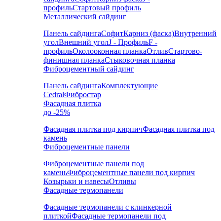
профиль
Стартовый профиль
Металлический сайдинг
Панель сайдинга
Софит
Карниз (фаска)
Внутренний
угол
Внешний угол
J - Профиль
F -
профиль
Околооконная планка
Отлив
Стартово-
финишная планка
Стыковочная планка
Фиброцементный сайдинг
Панель сайдинга
Комплектующие
Cedral
Фибростар
Фасадная плитка
до -25%
Фасадная плитка под кирпич
Фасадная плитка под
камень
Фиброцементные панели
Фиброцементные панели под
камень
Фиброцементные панели под кирпич
Козырьки и навесы
Отливы
Фасадные термопанели
Фасадные термопанели с клинкерной
плиткой
Фасадные термопанели под