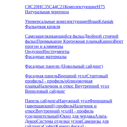
С8
С20
НС35
С44
С21
Комплектующие
Н75
Натуральная черепица
Универсальные комплектующие
Braas
Kriastak
Фальцевая кровля
Самозащелкивающийся фальц
Двойной стоячий
фальц
Примыкание
Крепежная планка
Карниз
Вент
прогон и кляммеры
Ондулин
Инструменты
Фасадные материалы
Фасадные панели (Цокольный сайдинг)
Фасадная панель
Внешний угол
Стартовый
профиль
J - профиль/облицовочная
планка
Наличник и откос
Внутренний угол
Виниловый сайдинг
Панель сайдинга
Наружный угол
Финишный
(завершающий) профиль
Наличник и
откос
Внутренний угол
H - профиль
(соединительный)
Окно для чердака
Альта-
Декор
Система отделки углов
Саморезы для
сайдинга
Софит
Карниз фаска
J -