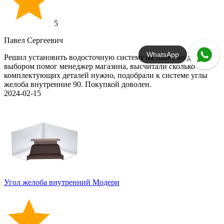
5
Павел Сергеевич
WhatsApp
Решил установить водосточную систему на навес во дворе, с
выбором помог менеджер магазина, высчитали сколько
комплектующих деталей нужно, подобрали к системе углы
желоба внутренние 90. Покупкой доволен.
2024-02-15
Угол желоба внутренний Модерн