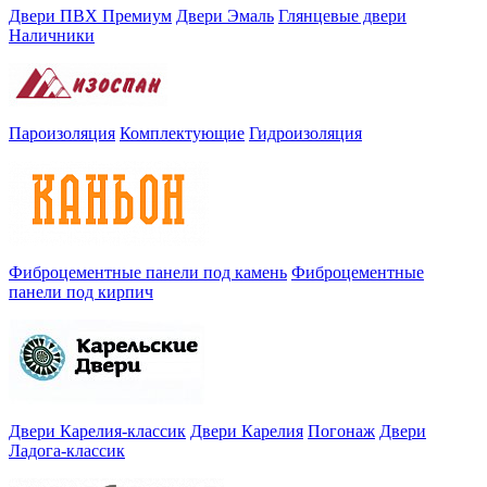
Двери ПВХ Премиум
Двери Эмаль
Глянцевые двери
Наличники
Пароизоляция
Комплектующие
Гидроизоляция
Фиброцементные панели под камень
Фиброцементные
панели под кирпич
Двери Карелия-классик
Двери Карелия
Погонаж
Двери
Ладога-классик