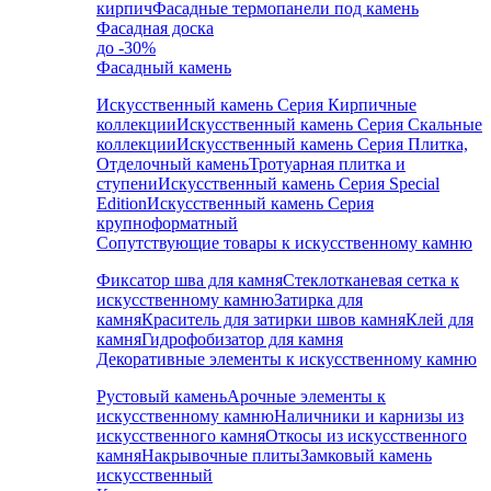
кирпич
Фасадные термопанели под камень
Фасадная доска
до -30%
Фасадный камень
Искусственный камень Серия Кирпичные
коллекции
Искусственный камень Серия Скальные
коллекции
Искусственный камень Серия Плитка,
Отделочный камень
Тротуарная плитка и
ступени
Искусственный камень Серия Special
Edition
Искусственный камень Серия
крупноформатный
Сопутствующие товары к искусственному камню
Фиксатор шва для камня
Стеклотканевая сетка к
искусственному камню
Затирка для
камня
Краситель для затирки швов камня
Клей для
камня
Гидрофобизатор для камня
Декоративные элементы к искусственному камню
Рустовый камень
Арочные элементы к
искусственному камню
Наличники и карнизы из
искусственного камня
Откосы из искусственного
камня
Накрывочные плиты
Замковый камень
искусственный