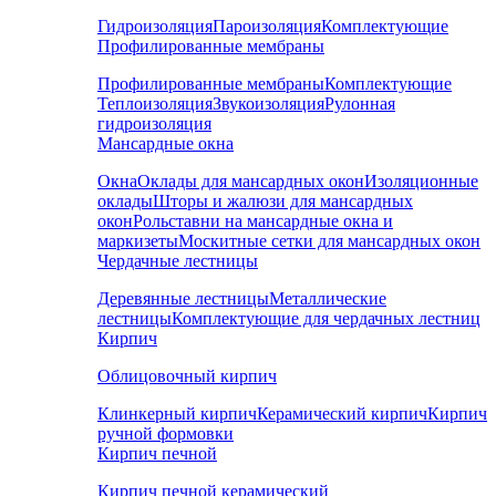
Гидроизоляция
Пароизоляция
Комплектующие
Профилированные мембраны
Профилированные мембраны
Комплектующие
Теплоизоляция
Звукоизоляция
Рулонная
гидроизоляция
Мансардные окна
Окна
Оклады для мансардных окон
Изоляционные
оклады
Шторы и жалюзи для мансардных
окон
Рольставни на мансардные окна и
маркизеты
Москитные сетки для мансардных окон
Чердачные лестницы
Деревянные лестницы
Металлические
лестницы
Комплектующие для чердачных лестниц
Кирпич
Облицовочный кирпич
Клинкерный кирпич
Керамический кирпич
Кирпич
ручной формовки
Кирпич печной
Кирпич печной керамический