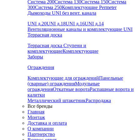
Система 200
Система 130
Система 150
Система
300
Система 250
Комплектующие Permeter
Дымоходы UNI без вент. канала
UNI д.20
UNI д.18
UNI д.16
UNI д.14
Вентиляционные каналы и комплектующие UNI
Террасная доска
Террасная доска
Ступени и
комплектующие
Комплектующие
Заборы
Ограждения
Комплектующие для ограждений
Панельные
(сварные) ограждения
Модульные
ограждения
Откатные ворота
Распашные ворота и
калитки
Металлический штакетник
Распродажа
Все бренды
Главная
Монтаж
Доставка и оплата
О компании
Партнерство
Вопрос-ответ