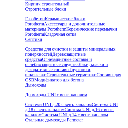
Кирпич строительный
Строительные блоки
Газобетон
Керамические блоки
Porotherm
Аксессуары и дополнительные
материалы Porotherm
Керамические перемычки
Porotherm
Кладочная сетка
Септики
Средства для очистки и защиты минеральных
поверхностей
Деревозащитные
средства
Огнезащитные составы и
огнебиозащитные средства
Лаки, краски и
декоративные составы
Грунтовки,
шпатлевки
Строительные герметики
Составы для
OSB
Модификатор для бетона
Дымоходы
Дымоходы UNI с вент. каналом
Система UNI д.20 с вент. каналом
Система UNI
д.18 с вент. каналом
Система UNI д.16 с вент.
каналом
Система UNI д.14 с вент. каналом
Стальные дымоходы Permeter