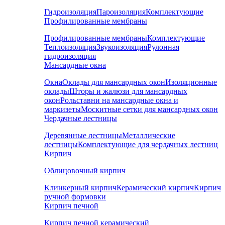
Гидроизоляция
Пароизоляция
Комплектующие
Профилированные мембраны
Профилированные мембраны
Комплектующие
Теплоизоляция
Звукоизоляция
Рулонная
гидроизоляция
Мансардные окна
Окна
Оклады для мансардных окон
Изоляционные
оклады
Шторы и жалюзи для мансардных
окон
Рольставни на мансардные окна и
маркизеты
Москитные сетки для мансардных окон
Чердачные лестницы
Деревянные лестницы
Металлические
лестницы
Комплектующие для чердачных лестниц
Кирпич
Облицовочный кирпич
Клинкерный кирпич
Керамический кирпич
Кирпич
ручной формовки
Кирпич печной
Кирпич печной керамический