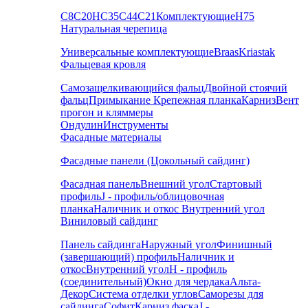
С8
С20
НС35
С44
С21
Комплектующие
Н75
Натуральная черепица
Универсальные комплектующие
Braas
Kriastak
Фальцевая кровля
Самозащелкивающийся фальц
Двойной стоячий
фальц
Примыкание
Крепежная планка
Карниз
Вент
прогон и кляммеры
Ондулин
Инструменты
Фасадные материалы
Фасадные панели (Цокольный сайдинг)
Фасадная панель
Внешний угол
Стартовый
профиль
J - профиль/облицовочная
планка
Наличник и откос
Внутренний угол
Виниловый сайдинг
Панель сайдинга
Наружный угол
Финишный
(завершающий) профиль
Наличник и
откос
Внутренний угол
H - профиль
(соединительный)
Окно для чердака
Альта-
Декор
Система отделки углов
Саморезы для
сайдинга
Софит
Карниз фаска
J -