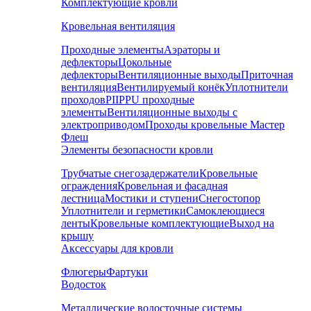
Комплектующие кровли
Кровельная вентиляция
Проходные элементы
Аэраторы и
дефлекторы
Цокольные
дефлекторы
Вентиляционные выходы
Приточная
вентиляция
Вентилируемый конёк
Уплотнители
проходов
PIIPPU проходные
элементы
Вентиляционные выходы с
электроприводом
Проходы кровельные Мастер
Флеш
Элементы безопасности кровли
Трубчатые снегозадержатели
Кровельные
ограждения
Кровельная и фасадная
лестница
Мостики и ступени
Снегостопор
Уплотнители и герметики
Самоклеющиеся
ленты
Кровельные комплектующие
Выход на
крышу
Аксессуары для кровли
Флюгеры
Фартуки
Водосток
Металлические водосточные системы