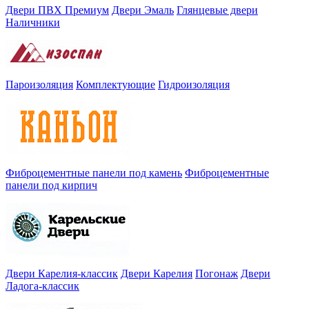
Двери ПВХ Премиум
Двери Эмаль
Глянцевые двери
Наличники
Пароизоляция
Комплектующие
Гидроизоляция
Фиброцементные панели под камень
Фиброцементные
панели под кирпич
Двери Карелия-классик
Двери Карелия
Погонаж
Двери
Ладога-классик