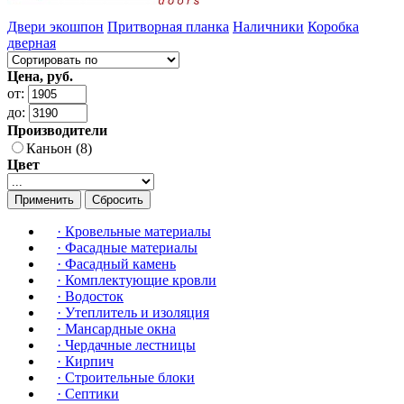
Двери экошпон
Притворная планка
Наличники
Коробка
дверная
Цена, руб.
от:
до:
Производители
Каньон (8)
Цвет
Применить
Сбросить
·
Кровельные материалы
·
Фасадные материалы
·
Фасадный камень
·
Комплектующие кровли
·
Водосток
·
Утеплитель и изоляция
·
Мансардные окна
·
Чердачные лестницы
·
Кирпич
·
Строительные блоки
·
Септики