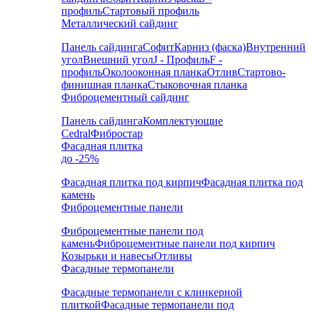
профиль
Стартовый профиль
Металлический сайдинг
Панель сайдинга
Софит
Карниз (фаска)
Внутренний
угол
Внешний угол
J - Профиль
F -
профиль
Околооконная планка
Отлив
Стартово-
финишная планка
Стыковочная планка
Фиброцементный сайдинг
Панель сайдинга
Комплектующие
Cedral
Фибростар
Фасадная плитка
до -25%
Фасадная плитка под кирпич
Фасадная плитка под
камень
Фиброцементные панели
Фиброцементные панели под
камень
Фиброцементные панели под кирпич
Козырьки и навесы
Отливы
Фасадные термопанели
Фасадные термопанели с клинкерной
плиткой
Фасадные термопанели под