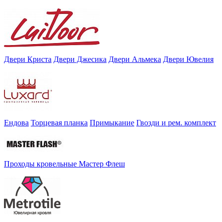
Двери Криста
Двери Джесика
Двери Альмека
Двери Ювелия
Ендова
Торцевая планка
Примыкание
Гвозди и рем. комплект
Проходы кровельные Мастер Флеш