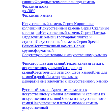
кирпич
Фасадные термопанели под камень
Фасадная доска
до -30%
Фасадный камень
Искусственный камень Серия Кирпичные
коллекции
Искусственный камень Серия Скальные
коллекции
Искусственный камень Серия Плитка,
Отделочный камень
Тротуарная плитка и
ступени
Искусственный камень Серия Special
Edition
Искусственный камень Серия
крупноформатный
Сопутствующие товары к искусственному камню
Фиксатор шва для камня
Стеклотканевая сетка к
искусственному камню
Затирка для
камня
Краситель для затирки швов камня
Клей для
камня
Гидрофобизатор для камня
Декоративные элементы к искусственному камню
Рустовый камень
Арочные элементы к
искусственному камню
Наличники и карнизы из
искусственного камня
Откосы из искусственного
камня
Накрывочные плиты
Замковый камень
искусственный