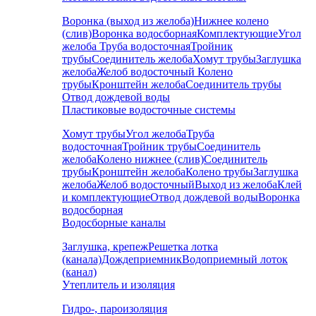
Воронка (выход из желоба)
Нижнее колено
(слив)
Воронка водосборная
Комплектующие
Угол
желоба
Труба водосточная
Тройник
трубы
Соединитель желоба
Хомут трубы
Заглушка
желоба
Желоб водосточный
Колено
трубы
Кронштейн желоба
Соединитель трубы
Отвод дождевой воды
Пластиковые водосточные системы
Хомут трубы
Угол желоба
Труба
водосточная
Тройник трубы
Соединитель
желоба
Колено нижнее (слив)
Соединитель
трубы
Кронштейн желоба
Колено трубы
Заглушка
желоба
Желоб водосточный
Выход из желоба
Клей
и комплектующие
Отвод дождевой воды
Воронка
водосборная
Водосборные каналы
Заглушка, крепеж
Решетка лотка
(канала)
Дождеприемник
Водоприемный лоток
(канал)
Утеплитель и изоляция
Гидро-, пароизоляция