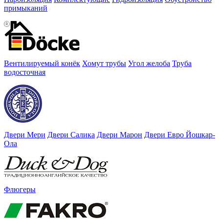
примыканий
Вентилируемый конёк
Хомут трубы
Угол желоба
Труба
водосточная
Двери Мери
Двери Салика
Двери Марон
Двери Евро Йошкар-
Ола
Флюгеры