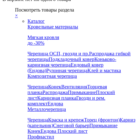
Посмотреть товары раздела
×
Каталог
Кровельные материалы
Мягкая кровля
до -30%
Черепица
ОСП, гвозди и пр.
Распродажа гибкой
черепицы
Подкладочный ковер
Коньково-
карнизная черепица
Ендовый ковер
(Ендова)
Рулонная черепица
Клей и мастика
Композитная черепица
Черепица
Конек
Вентиляция
Торцевая
планка
Распродажа
Примыкание
Плоский
лист
Карнизная планка
Гвозди и рем.
комплект
Ендова
Металлочерепица
Черепица
Краска и крепеж
Торец (фронтон)
Карниз
(капельник)
Снеговой барьер
Примыкание
Конек
Ендова
Плоский лист
Профнастил