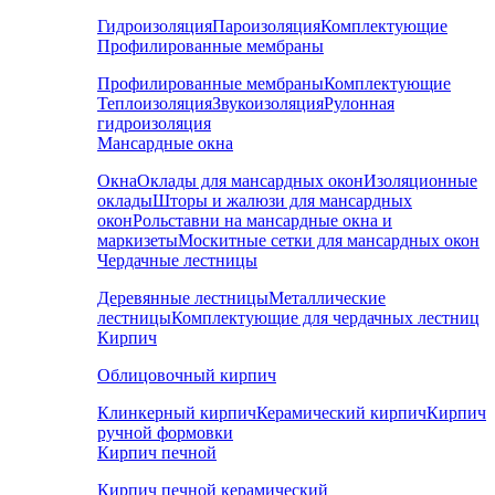
Гидроизоляция
Пароизоляция
Комплектующие
Профилированные мембраны
Профилированные мембраны
Комплектующие
Теплоизоляция
Звукоизоляция
Рулонная
гидроизоляция
Мансардные окна
Окна
Оклады для мансардных окон
Изоляционные
оклады
Шторы и жалюзи для мансардных
окон
Рольставни на мансардные окна и
маркизеты
Москитные сетки для мансардных окон
Чердачные лестницы
Деревянные лестницы
Металлические
лестницы
Комплектующие для чердачных лестниц
Кирпич
Облицовочный кирпич
Клинкерный кирпич
Керамический кирпич
Кирпич
ручной формовки
Кирпич печной
Кирпич печной керамический