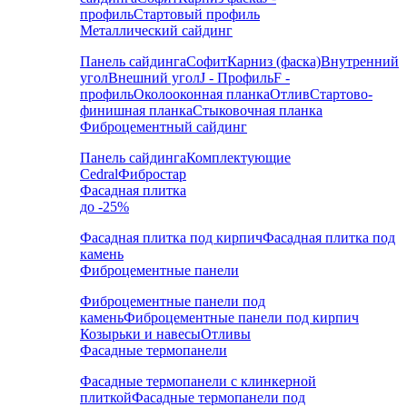
профиль
Стартовый профиль
Металлический сайдинг
Панель сайдинга
Софит
Карниз (фаска)
Внутренний
угол
Внешний угол
J - Профиль
F -
профиль
Околооконная планка
Отлив
Стартово-
финишная планка
Стыковочная планка
Фиброцементный сайдинг
Панель сайдинга
Комплектующие
Cedral
Фибростар
Фасадная плитка
до -25%
Фасадная плитка под кирпич
Фасадная плитка под
камень
Фиброцементные панели
Фиброцементные панели под
камень
Фиброцементные панели под кирпич
Козырьки и навесы
Отливы
Фасадные термопанели
Фасадные термопанели с клинкерной
плиткой
Фасадные термопанели под