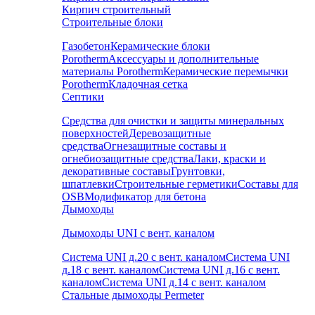
Кирпич строительный
Строительные блоки
Газобетон
Керамические блоки
Porotherm
Аксессуары и дополнительные
материалы Porotherm
Керамические перемычки
Porotherm
Кладочная сетка
Септики
Средства для очистки и защиты минеральных
поверхностей
Деревозащитные
средства
Огнезащитные составы и
огнебиозащитные средства
Лаки, краски и
декоративные составы
Грунтовки,
шпатлевки
Строительные герметики
Составы для
OSB
Модификатор для бетона
Дымоходы
Дымоходы UNI с вент. каналом
Система UNI д.20 с вент. каналом
Система UNI
д.18 с вент. каналом
Система UNI д.16 с вент.
каналом
Система UNI д.14 с вент. каналом
Стальные дымоходы Permeter