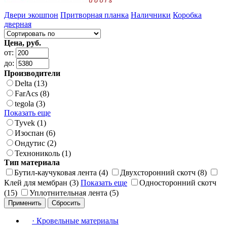
Двери экошпон
Притворная планка
Наличники
Коробка
дверная
Цена, руб.
от:
до:
Производители
Delta (13)
FarAcs (8)
tegola (3)
Показать еще
Tyvek (1)
Изоспан (6)
Ондутис (2)
Технониколь (1)
Тип материала
Бутил-каучуковая лента (4)
Двухсторонний скотч (8)
Клей для мембран (3)
Показать еще
Односторонний скотч
(15)
Уплотнительная лента (5)
Применить
Сбросить
·
Кровельные материалы