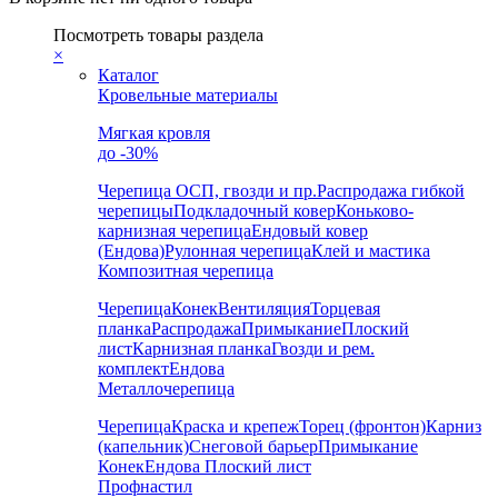
Посмотреть товары раздела
×
Каталог
Кровельные материалы
Мягкая кровля
до -30%
Черепица
ОСП, гвозди и пр.
Распродажа гибкой
черепицы
Подкладочный ковер
Коньково-
карнизная черепица
Ендовый ковер
(Ендова)
Рулонная черепица
Клей и мастика
Композитная черепица
Черепица
Конек
Вентиляция
Торцевая
планка
Распродажа
Примыкание
Плоский
лист
Карнизная планка
Гвозди и рем.
комплект
Ендова
Металлочерепица
Черепица
Краска и крепеж
Торец (фронтон)
Карниз
(капельник)
Снеговой барьер
Примыкание
Конек
Ендова
Плоский лист
Профнастил