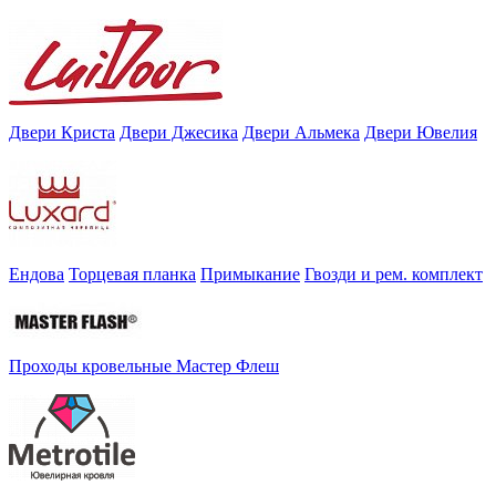
Двери Криста
Двери Джесика
Двери Альмека
Двери Ювелия
Ендова
Торцевая планка
Примыкание
Гвозди и рем. комплект
Проходы кровельные Мастер Флеш