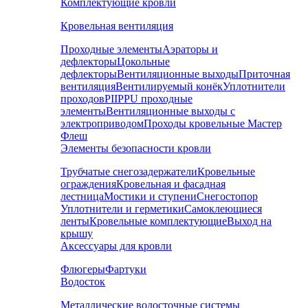
Комплектующие кровли
Кровельная вентиляция
Проходные элементы
Аэраторы и
дефлекторы
Цокольные
дефлекторы
Вентиляционные выходы
Приточная
вентиляция
Вентилируемый конёк
Уплотнители
проходов
PIIPPU проходные
элементы
Вентиляционные выходы с
электроприводом
Проходы кровельные Мастер
Флеш
Элементы безопасности кровли
Трубчатые снегозадержатели
Кровельные
ограждения
Кровельная и фасадная
лестница
Мостики и ступени
Снегостопор
Уплотнители и герметики
Самоклеющиеся
ленты
Кровельные комплектующие
Выход на
крышу
Аксессуары для кровли
Флюгеры
Фартуки
Водосток
Металлические водосточные системы