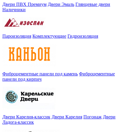
Двери ПВХ Премиум
Двери Эмаль
Глянцевые двери
Наличники
Пароизоляция
Комплектующие
Гидроизоляция
Фиброцементные панели под камень
Фиброцементные
панели под кирпич
Двери Карелия-классик
Двери Карелия
Погонаж
Двери
Ладога-классик