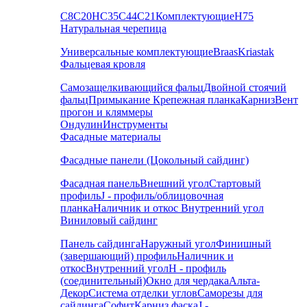
С8
С20
НС35
С44
С21
Комплектующие
Н75
Натуральная черепица
Универсальные комплектующие
Braas
Kriastak
Фальцевая кровля
Самозащелкивающийся фальц
Двойной стоячий
фальц
Примыкание
Крепежная планка
Карниз
Вент
прогон и кляммеры
Ондулин
Инструменты
Фасадные материалы
Фасадные панели (Цокольный сайдинг)
Фасадная панель
Внешний угол
Стартовый
профиль
J - профиль/облицовочная
планка
Наличник и откос
Внутренний угол
Виниловый сайдинг
Панель сайдинга
Наружный угол
Финишный
(завершающий) профиль
Наличник и
откос
Внутренний угол
H - профиль
(соединительный)
Окно для чердака
Альта-
Декор
Система отделки углов
Саморезы для
сайдинга
Софит
Карниз фаска
J -