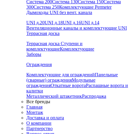
Система 200
Система 130
Система 150
Система
300
Система 250
Комплектующие Permeter
Дымоходы UNI без вент. канала
UNI д.20
UNI д.18
UNI д.16
UNI д.14
Вентиляционные каналы и комплектующие UNI
Террасная доска
Террасная доска
Ступени и
комплектующие
Комплектующие
Заборы
Ограждения
Комплектующие для ограждений
Панельные
(сварные) ограждения
Модульные
ограждения
Откатные ворота
Распашные ворота и
калитки
Металлический штакетник
Распродажа
Все бренды
Главная
Монтаж
Доставка и оплата
О компании
Партнерство
Вопрос-ответ