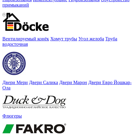
примыканий
Вентилируемый конёк
Хомут трубы
Угол желоба
Труба
водосточная
Двери Мери
Двери Салика
Двери Марон
Двери Евро Йошкар-
Ола
Флюгеры