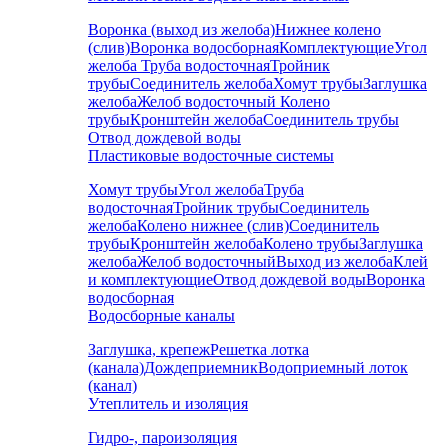
Воронка (выход из желоба)
Нижнее колено
(слив)
Воронка водосборная
Комплектующие
Угол
желоба
Труба водосточная
Тройник
трубы
Соединитель желоба
Хомут трубы
Заглушка
желоба
Желоб водосточный
Колено
трубы
Кронштейн желоба
Соединитель трубы
Отвод дождевой воды
Пластиковые водосточные системы
Хомут трубы
Угол желоба
Труба
водосточная
Тройник трубы
Соединитель
желоба
Колено нижнее (слив)
Соединитель
трубы
Кронштейн желоба
Колено трубы
Заглушка
желоба
Желоб водосточный
Выход из желоба
Клей
и комплектующие
Отвод дождевой воды
Воронка
водосборная
Водосборные каналы
Заглушка, крепеж
Решетка лотка
(канала)
Дождеприемник
Водоприемный лоток
(канал)
Утеплитель и изоляция
Гидро-, пароизоляция