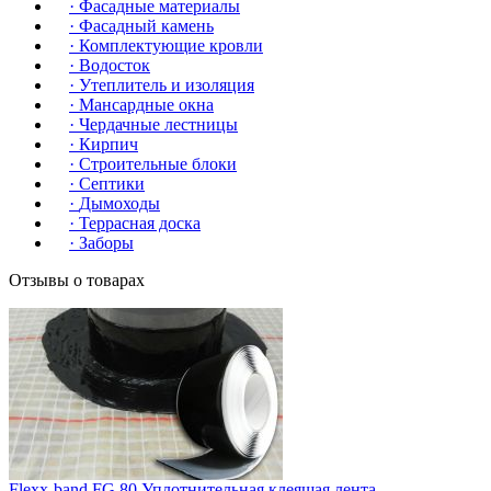
·
Фасадные материалы
·
Фасадный камень
·
Комплектующие кровли
·
Водосток
·
Утеплитель и изоляция
·
Мансардные окна
·
Чердачные лестницы
·
Кирпич
·
Строительные блоки
·
Септики
·
Дымоходы
·
Террасная доска
·
Заборы
Отзывы о товарах
Flexx-band FG 80 Уплотнительная клеящая лента