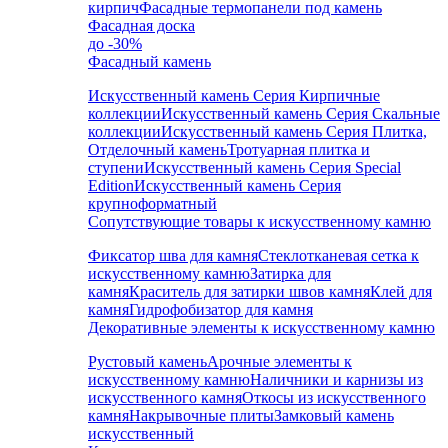
кирпич
Фасадные термопанели под камень
Фасадная доска
до -30%
Фасадный камень
Искусственный камень Серия Кирпичные
коллекции
Искусственный камень Серия Скальные
коллекции
Искусственный камень Серия Плитка,
Отделочный камень
Тротуарная плитка и
ступени
Искусственный камень Серия Special
Edition
Искусственный камень Серия
крупноформатный
Сопутствующие товары к искусственному камню
Фиксатор шва для камня
Стеклотканевая сетка к
искусственному камню
Затирка для
камня
Краситель для затирки швов камня
Клей для
камня
Гидрофобизатор для камня
Декоративные элементы к искусственному камню
Рустовый камень
Арочные элементы к
искусственному камню
Наличники и карнизы из
искусственного камня
Откосы из искусственного
камня
Накрывочные плиты
Замковый камень
искусственный