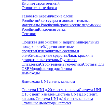
Кирпич строительный
Строительные блоки
Газобетон
Керамические блоки
Porotherm
Аксессуары и дополнительные
материалы Porotherm
Керамические перемычки
Porotherm
Кладочная сетка
Септики
Средства для очистки и защиты минеральных
поверхностей
Деревозащитные
средства
Огнезащитные составы и
огнебиозащитные средства
Лаки, краски и
декоративные составы
Грунтовки,
шпатлевки
Строительные герметики
Составы для
OSB
Модификатор для бетона
Дымоходы
Дымоходы UNI с вент. каналом
Система UNI д.20 с вент. каналом
Система UNI
д.18 с вент. каналом
Система UNI д.16 с вент.
каналом
Система UNI д.14 с вент. каналом
Стальные дымоходы Permeter