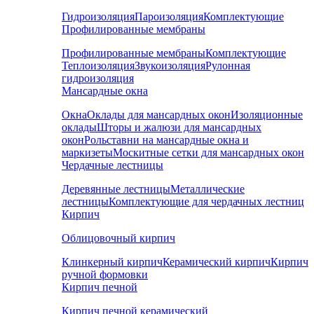
Гидроизоляция
Пароизоляция
Комплектующие
Профилированные мембраны
Профилированные мембраны
Комплектующие
Теплоизоляция
Звукоизоляция
Рулонная
гидроизоляция
Мансардные окна
Окна
Оклады для мансардных окон
Изоляционные
оклады
Шторы и жалюзи для мансардных
окон
Рольставни на мансардные окна и
маркизеты
Москитные сетки для мансардных окон
Чердачные лестницы
Деревянные лестницы
Металлические
лестницы
Комплектующие для чердачных лестниц
Кирпич
Облицовочный кирпич
Клинкерный кирпич
Керамический кирпич
Кирпич
ручной формовки
Кирпич печной
Кирпич печной керамический