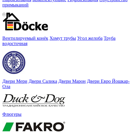
примыканий
Вентилируемый конёк
Хомут трубы
Угол желоба
Труба
водосточная
Двери Мери
Двери Салика
Двери Марон
Двери Евро Йошкар-
Ола
Флюгеры