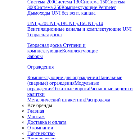
Система 200
Система 130
Система 150
Система
300
Система 250
Комплектующие Permeter
Дымоходы UNI без вент. канала
UNI д.20
UNI д.18
UNI д.16
UNI д.14
Вентиляционные каналы и комплектующие UNI
Террасная доска
Террасная доска
Ступени и
комплектующие
Комплектующие
Заборы
Ограждения
Комплектующие для ограждений
Панельные
(сварные) ограждения
Модульные
ограждения
Откатные ворота
Распашные ворота и
калитки
Металлический штакетник
Распродажа
Все бренды
Главная
Монтаж
Доставка и оплата
О компании
Партнерство
Вопрос-ответ