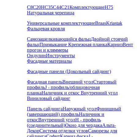
С8
С20
НС35
С44
С21
Комплектующие
Н75
Натуральная черепица
Универсальные комплектующие
Braas
Kriastak
Фальцевая кровля
Самозащелкивающийся фальц
Двойной стоячий
фальц
Примыкание
Крепежная планка
Карниз
Вент
прогон и кляммеры
Ондулин
Инструменты
Фасадные материалы
Фасадные панели (Цокольный сайдинг)
Фасадная панель
Внешний угол
Стартовый
профиль
J - профиль/облицовочная
планка
Наличник и откос
Внутренний угол
Виниловый сайдинг
Панель сайдинга
Наружный угол
Финишный
(завершающий) профиль
Наличник и
откос
Внутренний угол
H - профиль
(соединительный)
Окно для чердака
Альта-
Декор
Система отделки углов
Саморезы для
сайдинга
Софит
Карниз фаска
J -