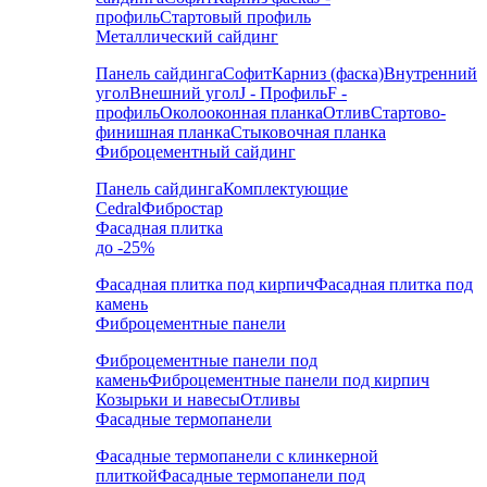
профиль
Стартовый профиль
Металлический сайдинг
Панель сайдинга
Софит
Карниз (фаска)
Внутренний
угол
Внешний угол
J - Профиль
F -
профиль
Околооконная планка
Отлив
Стартово-
финишная планка
Стыковочная планка
Фиброцементный сайдинг
Панель сайдинга
Комплектующие
Cedral
Фибростар
Фасадная плитка
до -25%
Фасадная плитка под кирпич
Фасадная плитка под
камень
Фиброцементные панели
Фиброцементные панели под
камень
Фиброцементные панели под кирпич
Козырьки и навесы
Отливы
Фасадные термопанели
Фасадные термопанели с клинкерной
плиткой
Фасадные термопанели под