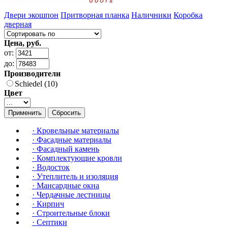
Двери экошпон
Притворная планка
Наличники
Коробка
дверная
Цена, руб.
от:
до:
Производители
Schiedel (10)
Цвет
Применить
Сбросить
·
Кровельные материалы
·
Фасадные материалы
·
Фасадный камень
·
Комплектующие кровли
·
Водосток
·
Утеплитель и изоляция
·
Мансардные окна
·
Чердачные лестницы
·
Кирпич
·
Строительные блоки
·
Септики