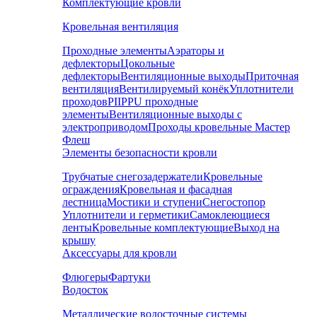
Комплектующие кровли
Кровельная вентиляция
Проходные элементы
Аэраторы и
дефлекторы
Цокольные
дефлекторы
Вентиляционные выходы
Приточная
вентиляция
Вентилируемый конёк
Уплотнители
проходов
PIIPPU проходные
элементы
Вентиляционные выходы с
электроприводом
Проходы кровельные Мастер
Флеш
Элементы безопасности кровли
Трубчатые снегозадержатели
Кровельные
ограждения
Кровельная и фасадная
лестница
Мостики и ступени
Снегостопор
Уплотнители и герметики
Самоклеющиеся
ленты
Кровельные комплектующие
Выход на
крышу
Аксессуары для кровли
Флюгеры
Фартуки
Водосток
Металлические водосточные системы