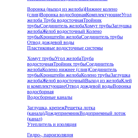
Воронка (выход из желоба)
Нижнее колено
(слив)
Воронка водосборная
Комплектующие
Угол
желоба
Труба водосточная
Тройник
трубы
Соединитель желоба
Хомут трубы
Заглушка
желоба
Желоб водосточный
Колено
трубы
Кронштейн желоба
Соединитель трубы
Отвод дождевой воды
Пластиковые водосточные системы
Хомут трубы
Угол желоба
Труба
водосточная
Тройник трубы
Соединитель
желоба
Колено нижнее (слив)
Соединитель
трубы
Кронштейн желоба
Колено трубы
Заглушка
желоба
Желоб водосточный
Выход из желоба
Клей
и комплектующие
Отвод дождевой воды
Воронка
водосборная
Водосборные каналы
Заглушка, крепеж
Решетка лотка
(канала)
Дождеприемник
Водоприемный лоток
(канал)
Утеплитель и изоляция
Гидро-, пароизоляция