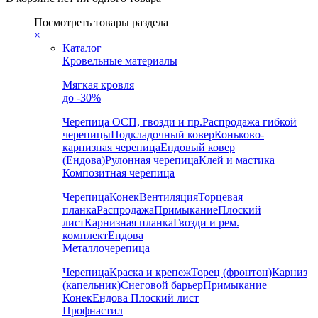
Посмотреть товары раздела
×
Каталог
Кровельные материалы
Мягкая кровля
до -30%
Черепица
ОСП, гвозди и пр.
Распродажа гибкой
черепицы
Подкладочный ковер
Коньково-
карнизная черепица
Ендовый ковер
(Ендова)
Рулонная черепица
Клей и мастика
Композитная черепица
Черепица
Конек
Вентиляция
Торцевая
планка
Распродажа
Примыкание
Плоский
лист
Карнизная планка
Гвозди и рем.
комплект
Ендова
Металлочерепица
Черепица
Краска и крепеж
Торец (фронтон)
Карниз
(капельник)
Снеговой барьер
Примыкание
Конек
Ендова
Плоский лист
Профнастил