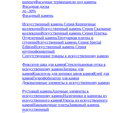
кирпич
Фасадные термопанели под камень
Фасадная доска
до -30%
Фасадный камень
Искусственный камень Серия Кирпичные
коллекции
Искусственный камень Серия Скальные
коллекции
Искусственный камень Серия Плитка,
Отделочный камень
Тротуарная плитка и
ступени
Искусственный камень Серия Special
Edition
Искусственный камень Серия
крупноформатный
Сопутствующие товары к искусственному камню
Фиксатор шва для камня
Стеклотканевая сетка к
искусственному камню
Затирка для
камня
Краситель для затирки швов камня
Клей для
камня
Гидрофобизатор для камня
Декоративные элементы к искусственному камню
Рустовый камень
Арочные элементы к
искусственному камню
Наличники и карнизы из
искусственного камня
Откосы из искусственного
камня
Накрывочные плиты
Замковый камень
искусственный