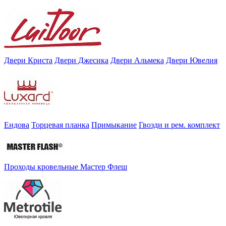
Двери Криста
Двери Джесика
Двери Альмека
Двери Ювелия
Ендова
Торцевая планка
Примыкание
Гвозди и рем. комплект
Проходы кровельные Мастер Флеш