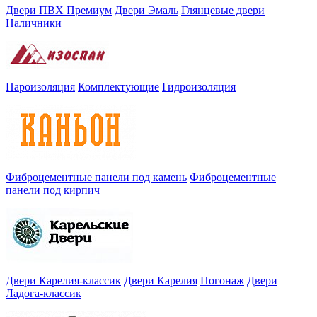
Двери ПВХ Премиум
Двери Эмаль
Глянцевые двери
Наличники
Пароизоляция
Комплектующие
Гидроизоляция
Фиброцементные панели под камень
Фиброцементные
панели под кирпич
Двери Карелия-классик
Двери Карелия
Погонаж
Двери
Ладога-классик