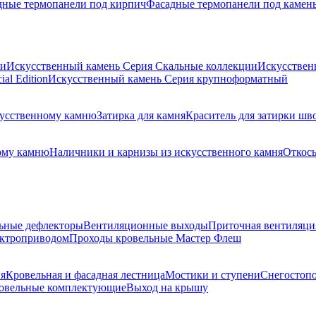
дные термопанели под кирпич
Фасадные термопанели под камен
ии
Искусственный камень Серия Скальные коллекции
Искусствен
al Edition
Искусственный камень Серия крупноформатный
скусственному камню
Затирка для камня
Краситель для затирки шв
ому камню
Наличники и карнизы из искусственного камня
Откосы
ьные дефлекторы
Вентиляционные выходы
Приточная вентиляци
ектроприводом
Проходы кровельные Мастер Флеш
я
Кровельная и фасадная лестница
Мостики и ступени
Снегостоп
овельные комплектующие
Выход на крышу