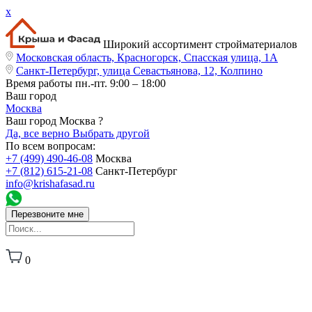
x
Широкий ассортимент стройматериалов
Московская область, Красногорск, Спасская улица, 1А
Санкт-Петербург, улица Севастьянова, 12, Колпино
Время работы
пн.-пт. 9:00 – 18:00
Ваш город
Москва
Ваш город Москва ?
Да, все верно
Выбрать другой
По всем вопросам:
+7 (499) 490-46-08
Москва
+7 (812) 615-21-08
Санкт-Петербург
info@krishafasad.ru
Перезвоните мне
0