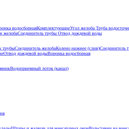
ронка водосборная
Комплектующие
Угол желоба
Труба водосточн
н желоба
Соединитель трубы
Отвод дождевой воды
к трубы
Соединитель желоба
Колено нижнее (слив)
Соединитель 
ие
Отвод дождевой воды
Воронка водосборная
мник
Водоприемный лоток (канал)
ция
клады
Шторы и жалюзи для мансардных окон
Рольставни на манс