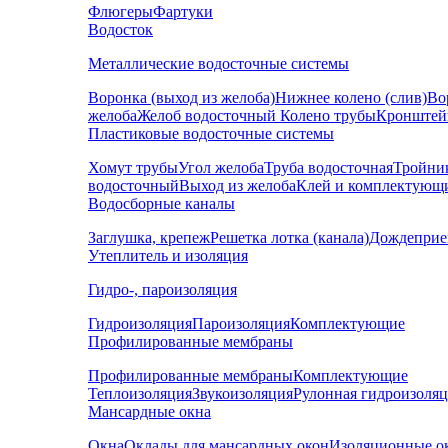
Флюгеры
Фартуки
Водосток
Металлические водосточные системы
Воронка (выход из желоба)
Нижнее колено (слив)
Во
желоба
Желоб водосточный
Колено трубы
Кронштей
Пластиковые водосточные системы
Хомут трубы
Угол желоба
Труба водосточная
Тройни
водосточный
Выход из желоба
Клей и комплектующ
Водосборные каналы
Заглушка, крепеж
Решетка лотка (канала)
Дождеприе
Утеплитель и изоляция
Гидро-, пароизоляция
Гидроизоляция
Пароизоляция
Комплектующие
Профилированные мембраны
Профилированные мембраны
Комплектующие
Теплоизоляция
Звукоизоляция
Рулонная гидроизоля
Мансардные окна
Окна
Оклады для мансардных окон
Изоляционные о