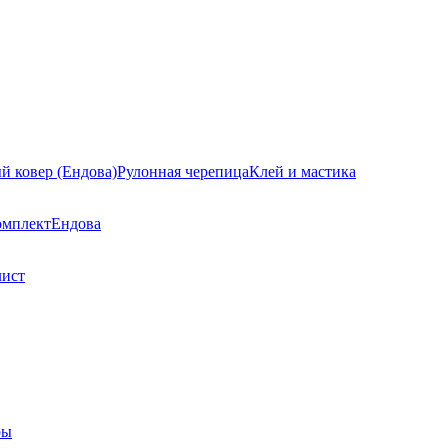
й ковер (Ендова)
Рулонная черепица
Клей и мастика
омплект
Ендова
лист
ры