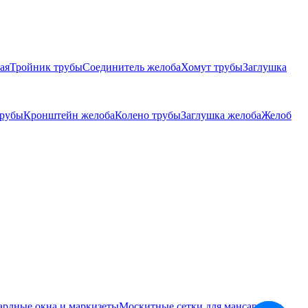
ая
Тройник трубы
Соединитель желоба
Хомут трубы
Заглушка
трубы
Кронштейн желоба
Колено трубы
Заглушка желоба
Желоб
ардные окна и маркизеты
Москитные сетки для мансардных