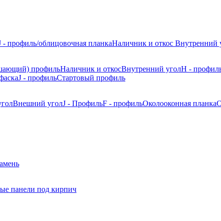
J - профиль/облицовочная планка
Наличник и откос
Внутренний 
шающий) профиль
Наличник и откос
Внутренний угол
H - профил
фаска
J - профиль
Стартовый профиль
угол
Внешний угол
J - Профиль
F - профиль
Околооконная планка
О
камень
ые панели под кирпич