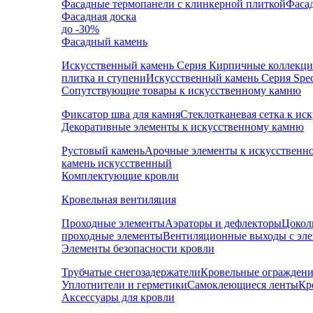
Фасадные термопанели с клинкерной плиткой
Фаса
Фасадная доска
до -30%
Фасадный камень
Искусственный камень Серия Кирпичные коллекц
плитка и ступени
Искусственный камень Серия Speci
Сопутствующие товары к искусственному камню
Фиксатор шва для камня
Стеклотканевая сетка к и
Декоративные элементы к искусственному камню
Рустовый камень
Арочные элементы к искусственн
камень искусственный
Комплектующие кровли
Кровельная вентиляция
Проходные элементы
Аэраторы и дефлекторы
Цокол
проходные элементы
Вентиляционные выходы с эл
Элементы безопасности кровли
Трубчатые снегозадержатели
Кровельные ограждени
Уплотнители и герметики
Самоклеющиеся ленты
Кр
Аксессуары для кровли