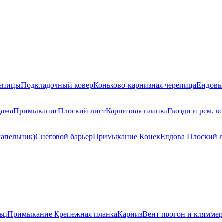
репицы
Подкладочный ковер
Коньково-карнизная черепица
Ендовы
дажа
Примыкание
Плоский лист
Карнизная планка
Гвозди и рем. к
капельник)
Снеговой барьер
Примыкание
Конек
Ендова
Плоский 
ьц
Примыкание
Крепежная планка
Карниз
Вент прогон и клямме