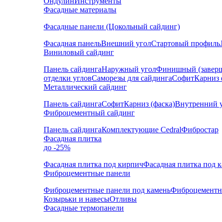
Ондулин
Инструменты
Фасадные материалы
Фасадные панели (Цокольный сайдинг)
Фасадная панель
Внешний угол
Стартовый профиль
Виниловый сайдинг
Панель сайдинга
Наружный угол
Финишный (завер
отделки углов
Саморезы для сайдинга
Софит
Карниз 
Металлический сайдинг
Панель сайдинга
Софит
Карниз (фаска)
Внутренний 
Фиброцементный сайдинг
Панель сайдинга
Комплектующие Cedral
Фибростар
Фасадная плитка
до -25%
Фасадная плитка под кирпич
Фасадная плитка под 
Фиброцементные панели
Фиброцементные панели под камень
Фиброцементн
Козырьки и навесы
Отливы
Фасадные термопанели