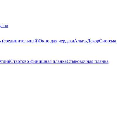
угол
ь (соединительный)
Окно для чердака
Альта-Декор
Система
тлив
Стартово-финишная планка
Стыковочная планка