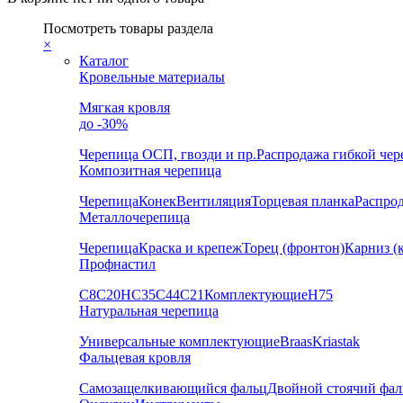
Посмотреть товары раздела
×
Каталог
Кровельные материалы
Мягкая кровля
до -30%
Черепица
ОСП, гвозди и пр.
Распродажа гибкой че
Композитная черепица
Черепица
Конек
Вентиляция
Торцевая планка
Распро
Металлочерепица
Черепица
Краска и крепеж
Торец (фронтон)
Карниз (
Профнастил
С8
С20
НС35
С44
С21
Комплектующие
Н75
Натуральная черепица
Универсальные комплектующие
Braas
Kriastak
Фальцевая кровля
Самозащелкивающийся фальц
Двойной стоячий фал