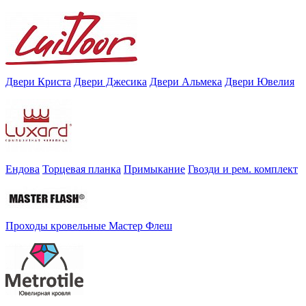
Двери Криста
Двери Джесика
Двери Альмека
Двери Ювелия
Ендова
Торцевая планка
Примыкание
Гвозди и рем. комплект
Проходы кровельные Мастер Флеш