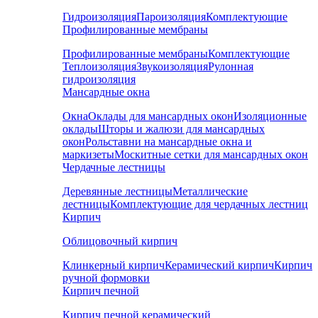
Гидроизоляция
Пароизоляция
Комплектующие
Профилированные мембраны
Профилированные мембраны
Комплектующие
Теплоизоляция
Звукоизоляция
Рулонная
гидроизоляция
Мансардные окна
Окна
Оклады для мансардных окон
Изоляционные
оклады
Шторы и жалюзи для мансардных
окон
Рольставни на мансардные окна и
маркизеты
Москитные сетки для мансардных окон
Чердачные лестницы
Деревянные лестницы
Металлические
лестницы
Комплектующие для чердачных лестниц
Кирпич
Облицовочный кирпич
Клинкерный кирпич
Керамический кирпич
Кирпич
ручной формовки
Кирпич печной
Кирпич печной керамический