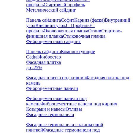
профиль
Стартовый профиль
Металлический сайдинг
Панель сайдинга
Софит
Карниз (фаска)
Внутренний
угол
Внешний угол
J - Профиль
F -
профиль
Околооконная планка
Отлив
Стартово-
финишная планка
Стыковочная планка
Фиброцементный сайдинг
Панель сайдинга
Комплектующие
Cedral
Фибростар
Фасадная плитка
до -25%
Фасадная плитка под кирпич
Фасадная плитка под
камень
Фиброцементные панели
Фиброцементные панели под
камень
Фиброцементные панели под кирпич
Козырьки и навесы
Отливы
Фасадные термопанели
Фасадные термопанели с клинкерной
плиткой
Фасадные термопанели под