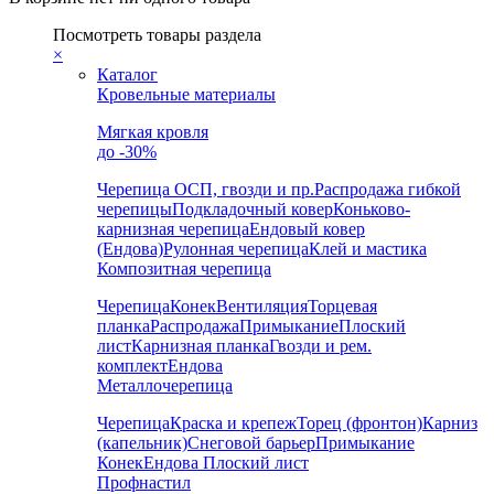
Посмотреть товары раздела
×
Каталог
Кровельные материалы
Мягкая кровля
до -30%
Черепица
ОСП, гвозди и пр.
Распродажа гибкой
черепицы
Подкладочный ковер
Коньково-
карнизная черепица
Ендовый ковер
(Ендова)
Рулонная черепица
Клей и мастика
Композитная черепица
Черепица
Конек
Вентиляция
Торцевая
планка
Распродажа
Примыкание
Плоский
лист
Карнизная планка
Гвозди и рем.
комплект
Ендова
Металлочерепица
Черепица
Краска и крепеж
Торец (фронтон)
Карниз
(капельник)
Снеговой барьер
Примыкание
Конек
Ендова
Плоский лист
Профнастил