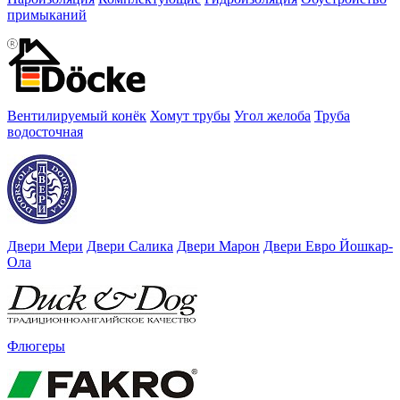
примыканий
Вентилируемый конёк
Хомут трубы
Угол желоба
Труба
водосточная
Двери Мери
Двери Салика
Двери Марон
Двери Евро Йошкар-
Ола
Флюгеры