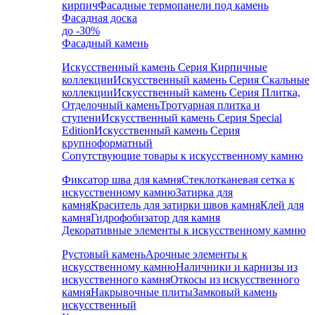
кирпич
Фасадные термопанели под камень
Фасадная доска
до -30%
Фасадный камень
Искусственный камень Серия Кирпичные
коллекции
Искусственный камень Серия Скальные
коллекции
Искусственный камень Серия Плитка,
Отделочный камень
Тротуарная плитка и
ступени
Искусственный камень Серия Special
Edition
Искусственный камень Серия
крупноформатный
Сопутствующие товары к искусственному камню
Фиксатор шва для камня
Стеклотканевая сетка к
искусственному камню
Затирка для
камня
Краситель для затирки швов камня
Клей для
камня
Гидрофобизатор для камня
Декоративные элементы к искусственному камню
Рустовый камень
Арочные элементы к
искусственному камню
Наличники и карнизы из
искусственного камня
Откосы из искусственного
камня
Накрывочные плиты
Замковый камень
искусственный