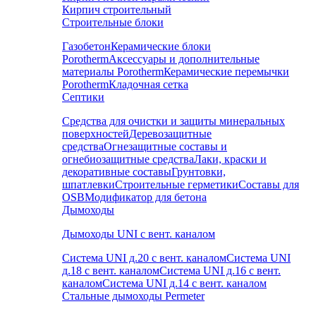
Кирпич строительный
Строительные блоки
Газобетон
Керамические блоки
Porotherm
Аксессуары и дополнительные
материалы Porotherm
Керамические перемычки
Porotherm
Кладочная сетка
Септики
Средства для очистки и защиты минеральных
поверхностей
Деревозащитные
средства
Огнезащитные составы и
огнебиозащитные средства
Лаки, краски и
декоративные составы
Грунтовки,
шпатлевки
Строительные герметики
Составы для
OSB
Модификатор для бетона
Дымоходы
Дымоходы UNI с вент. каналом
Система UNI д.20 с вент. каналом
Система UNI
д.18 с вент. каналом
Система UNI д.16 с вент.
каналом
Система UNI д.14 с вент. каналом
Стальные дымоходы Permeter