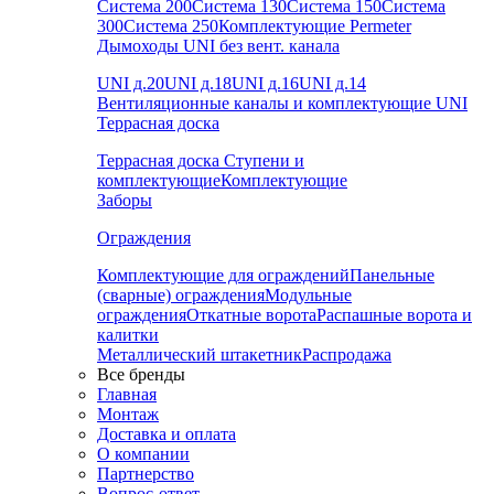
Система 200
Система 130
Система 150
Система
300
Система 250
Комплектующие Permeter
Дымоходы UNI без вент. канала
UNI д.20
UNI д.18
UNI д.16
UNI д.14
Вентиляционные каналы и комплектующие UNI
Террасная доска
Террасная доска
Ступени и
комплектующие
Комплектующие
Заборы
Ограждения
Комплектующие для ограждений
Панельные
(сварные) ограждения
Модульные
ограждения
Откатные ворота
Распашные ворота и
калитки
Металлический штакетник
Распродажа
Все бренды
Главная
Монтаж
Доставка и оплата
О компании
Партнерство
Вопрос-ответ