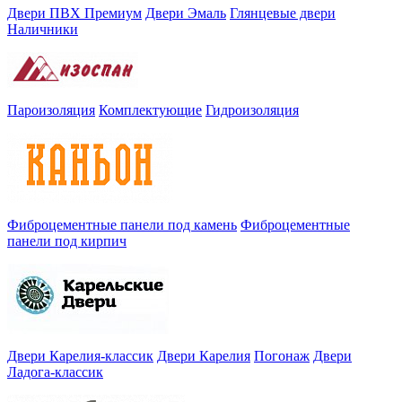
Двери ПВХ Премиум
Двери Эмаль
Глянцевые двери
Наличники
Пароизоляция
Комплектующие
Гидроизоляция
Фиброцементные панели под камень
Фиброцементные
панели под кирпич
Двери Карелия-классик
Двери Карелия
Погонаж
Двери
Ладога-классик