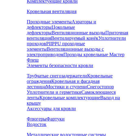
Комплектующие кровли
Кровельная вентиляция
Проходные элементы
Аэраторы и
дефлекторы
Цокольные
дефлекторы
Вентиляционные выходы
Приточная
вентиляция
Вентилируемый конёк
Уплотнители
проходов
PIIPPU проходные
элементы
Вентиляционные выходы с
электроприводом
Проходы кровельные Мастер
Флеш
Элементы безопасности кровли
Трубчатые снегозадержатели
Кровельные
ограждения
Кровельная и фасадная
лестница
Мостики и ступени
Снегостопор
Уплотнители и герметики
Самоклеющиеся
ленты
Кровельные комплектующие
Выход на
крышу
Аксессуары для кровли
Флюгеры
Фартуки
Водосток
Металлические водосточные системы