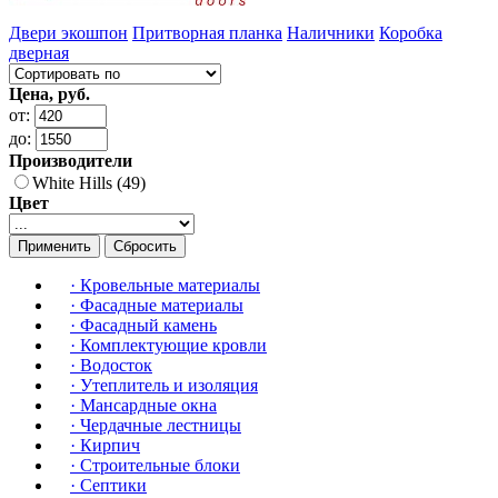
Двери экошпон
Притворная планка
Наличники
Коробка
дверная
Цена, руб.
от:
до:
Производители
White Hills (49)
Цвет
Применить
Сбросить
·
Кровельные материалы
·
Фасадные материалы
·
Фасадный камень
·
Комплектующие кровли
·
Водосток
·
Утеплитель и изоляция
·
Мансардные окна
·
Чердачные лестницы
·
Кирпич
·
Строительные блоки
·
Септики