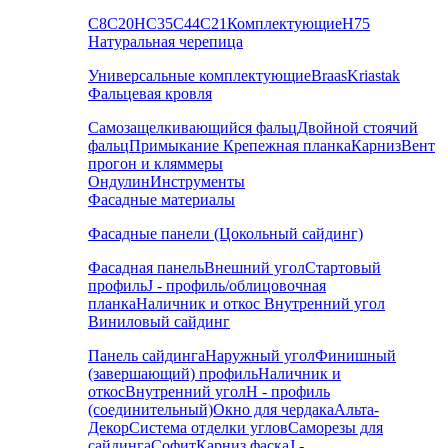
С8
С20
НС35
С44
С21
Комплектующие
Н75
Натуральная черепица
Универсальные комплектующие
Braas
Kriastak
Фальцевая кровля
Самозащелкивающийся фальц
Двойной стоячий
фальц
Примыкание
Крепежная планка
Карниз
Вент
прогон и кляммеры
Ондулин
Инструменты
Фасадные материалы
Фасадные панели (Цокольный сайдинг)
Фасадная панель
Внешний угол
Стартовый
профиль
J - профиль/облицовочная
планка
Наличник и откос
Внутренний угол
Виниловый сайдинг
Панель сайдинга
Наружный угол
Финишный
(завершающий) профиль
Наличник и
откос
Внутренний угол
H - профиль
(соединительный)
Окно для чердака
Альта-
Декор
Система отделки углов
Саморезы для
сайдинга
Софит
Карниз фаска
J -