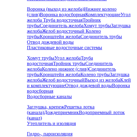
Воронка (выход из желоба)
Нижнее колено
(слив)
Воронка водосборная
Комплектующие
Угол
желоба
Труба водосточная
Тройник
трубы
Соединитель желоба
Хомут трубы
Заглушка
желоба
Желоб водосточный
Колено
трубы
Кронштейн желоба
Соединитель трубы
Отвод дождевой воды
Пластиковые водосточные системы
Хомут трубы
Угол желоба
Труба
водосточная
Тройник трубы
Соединитель
желоба
Колено нижнее (слив)
Соединитель
трубы
Кронштейн желоба
Колено трубы
Заглушка
желоба
Желоб водосточный
Выход из желоба
Клей
и комплектующие
Отвод дождевой воды
Воронка
водосборная
Водосборные каналы
Заглушка, крепеж
Решетка лотка
(канала)
Дождеприемник
Водоприемный лоток
(канал)
Утеплитель и изоляция
Гидро-, пароизоляция