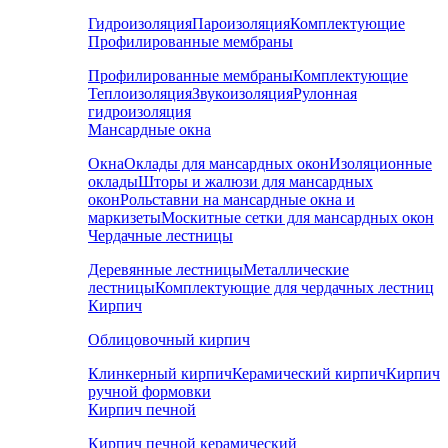
Гидроизоляция
Пароизоляция
Комплектующие
Профилированные мембраны
Профилированные мембраны
Комплектующие
Теплоизоляция
Звукоизоляция
Рулонная
гидроизоляция
Мансардные окна
Окна
Оклады для мансардных окон
Изоляционные
оклады
Шторы и жалюзи для мансардных
окон
Рольставни на мансардные окна и
маркизеты
Москитные сетки для мансардных окон
Чердачные лестницы
Деревянные лестницы
Металлические
лестницы
Комплектующие для чердачных лестниц
Кирпич
Облицовочный кирпич
Клинкерный кирпич
Керамический кирпич
Кирпич
ручной формовки
Кирпич печной
Кирпич печной керамический