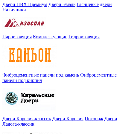
Двери ПВХ Премиум
Двери Эмаль
Глянцевые двери
Наличники
Пароизоляция
Комплектующие
Гидроизоляция
Фиброцементные панели под камень
Фиброцементные
панели под кирпич
Двери Карелия-классик
Двери Карелия
Погонаж
Двери
Ладога-классик