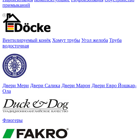
примыканий
Вентилируемый конёк
Хомут трубы
Угол желоба
Труба
водосточная
Двери Мери
Двери Салика
Двери Марон
Двери Евро Йошкар-
Ола
Флюгеры