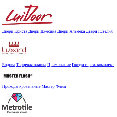
Двери Криста
Двери Джесика
Двери Альмека
Двери Ювелия
Ендова
Торцевая планка
Примыкание
Гвозди и рем. комплект
Проходы кровельные Мастер Флеш