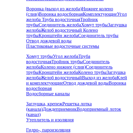
Воронка (выход из желоба)
Нижнее колено
(слив)
Воронка водосборная
Комплектующие
Угол
желоба
Труба водосточная
Тройник
трубы
Соединитель желоба
Хомут трубы
Заглушка
желоба
Желоб водосточный
Колено
трубы
Кронштейн желоба
Соединитель трубы
Отвод дождевой воды
Пластиковые водосточные системы
Хомут трубы
Угол желоба
Труба
водосточная
Тройник трубы
Соединитель
желоба
Колено нижнее (слив)
Соединитель
трубы
Кронштейн желоба
Колено трубы
Заглушка
желоба
Желоб водосточный
Выход из желоба
Клей
и комплектующие
Отвод дождевой воды
Воронка
водосборная
Водосборные каналы
Заглушка, крепеж
Решетка лотка
(канала)
Дождеприемник
Водоприемный лоток
(канал)
Утеплитель и изоляция
Гидро-, пароизоляция