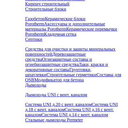
Кирпич строительный
Строительные блоки
Газобетон
Керамические блоки
Porotherm
Аксессуары и дополнительные
материалы Porotherm
Керамические перемычки
Porotherm
Кладочная сетка
Септики
Средства для очистки и защиты минеральных
поверхностей
Деревозащитные
средства
Огнезащитные составы и
огнебиозащитные средства
Лаки, краски и
декоративные составы
Грунтовки,
шпатлевки
Строительные герметики
Составы для
OSB
Модификатор для бетона
Дымоходы
Дымоходы UNI с вент. каналом
Система UNI д.20 с вент. каналом
Система UNI
д.18 с вент. каналом
Система UNI д.16 с вент.
каналом
Система UNI д.14 с вент. каналом
Стальные дымоходы Permeter