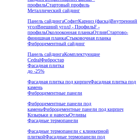
профиль
Стартовый профиль
Металлический сайдинг
Панель сайдинга
Софит
Карниз (фаска)
Внутренний
угол
Внешний угол
J - Профиль
F -
профиль
Околооконная планка
Отлив
Стартово-
финишная планка
Стыковочная планка
Фиброцементный сайдинг
Панель сайдинга
Комплектующие
Cedral
Фибростар
Фасадная плитка
до -25%
Фасадная плитка под кирпич
Фасадная плитка под
камень
Фиброцементные панели
Фиброцементные панели под
камень
Фиброцементные панели под кирпич
Козырьки и навесы
Отливы
Фасадные термопанели
Фасадные термопанели с клинкерной
плиткой
Фасадные термопанели под