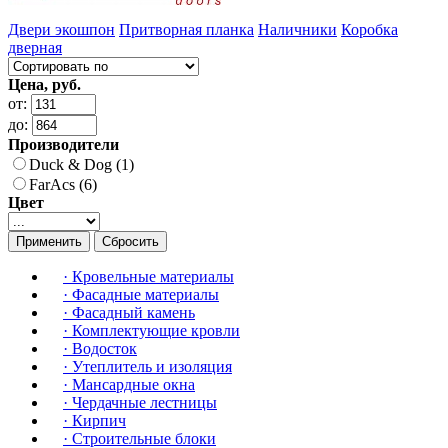
Двери экошпон
Притворная планка
Наличники
Коробка
дверная
Цена, руб.
от:
до:
Производители
Duck & Dog (1)
FarAcs (6)
Цвет
Применить
Сбросить
·
Кровельные материалы
·
Фасадные материалы
·
Фасадный камень
·
Комплектующие кровли
·
Водосток
·
Утеплитель и изоляция
·
Мансардные окна
·
Чердачные лестницы
·
Кирпич
·
Строительные блоки