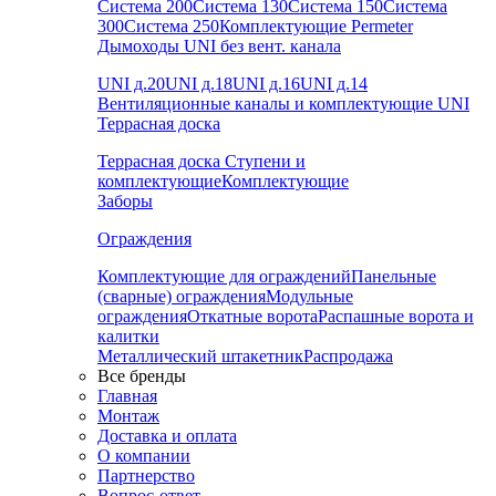
Система 200
Система 130
Система 150
Система
300
Система 250
Комплектующие Permeter
Дымоходы UNI без вент. канала
UNI д.20
UNI д.18
UNI д.16
UNI д.14
Вентиляционные каналы и комплектующие UNI
Террасная доска
Террасная доска
Ступени и
комплектующие
Комплектующие
Заборы
Ограждения
Комплектующие для ограждений
Панельные
(сварные) ограждения
Модульные
ограждения
Откатные ворота
Распашные ворота и
калитки
Металлический штакетник
Распродажа
Все бренды
Главная
Монтаж
Доставка и оплата
О компании
Партнерство
Вопрос-ответ