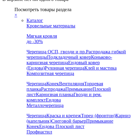
Посмотреть товары раздела
×
Каталог
Кровельные материалы
Мягкая кровля
до -30%
Черепица
ОСП, гвозди и пр.
Распродажа гибкой
черепицы
Подкладочный ковер
Коньково-
карнизная черепица
Ендовый ковер
(Ендова)
Рулонная черепица
Клей и мастика
Композитная черепица
Черепица
Конек
Вентиляция
Торцевая
планка
Распродажа
Примыкание
Плоский
лист
Карнизная планка
Гвозди и рем.
комплект
Ендова
Металлочерепица
Черепица
Краска и крепеж
Торец (фронтон)
Карниз
(капельник)
Снеговой барьер
Примыкание
Конек
Ендова
Плоский лист
Профнастил