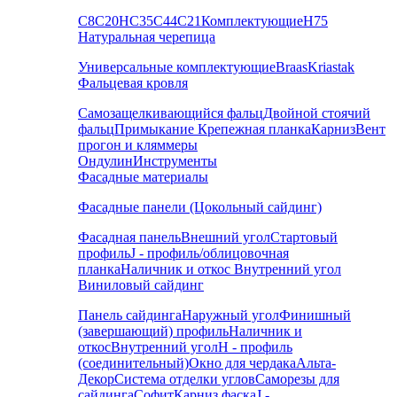
С8
С20
НС35
С44
С21
Комплектующие
Н75
Натуральная черепица
Универсальные комплектующие
Braas
Kriastak
Фальцевая кровля
Самозащелкивающийся фальц
Двойной стоячий
фальц
Примыкание
Крепежная планка
Карниз
Вент
прогон и кляммеры
Ондулин
Инструменты
Фасадные материалы
Фасадные панели (Цокольный сайдинг)
Фасадная панель
Внешний угол
Стартовый
профиль
J - профиль/облицовочная
планка
Наличник и откос
Внутренний угол
Виниловый сайдинг
Панель сайдинга
Наружный угол
Финишный
(завершающий) профиль
Наличник и
откос
Внутренний угол
H - профиль
(соединительный)
Окно для чердака
Альта-
Декор
Система отделки углов
Саморезы для
сайдинга
Софит
Карниз фаска
J -