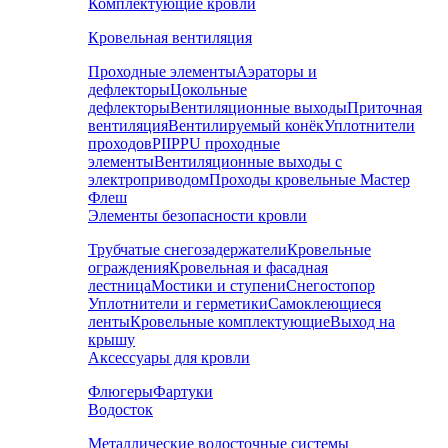
Комплектующие кровли
Кровельная вентиляция
Проходные элементы
Аэраторы и
дефлекторы
Цокольные
дефлекторы
Вентиляционные выходы
Приточная
вентиляция
Вентилируемый конёк
Уплотнители
проходов
PIIPPU проходные
элементы
Вентиляционные выходы с
электроприводом
Проходы кровельные Мастер
Флеш
Элементы безопасности кровли
Трубчатые снегозадержатели
Кровельные
ограждения
Кровельная и фасадная
лестница
Мостики и ступени
Снегостопор
Уплотнители и герметики
Самоклеющиеся
ленты
Кровельные комплектующие
Выход на
крышу
Аксессуары для кровли
Флюгеры
Фартуки
Водосток
Металлические водосточные системы