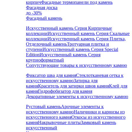
кирпич
Фасадные термопанели под камень
Фасадная доска
до -30%
Фасадный камень
Искусственный камень Серия Кирпичные
коллекции
Искусственный камень Серия Скальные
коллекции
Искусственный камень Серия Плитка,
Отделочный камень
Тротуарная плитка и
ступени
Искусственный камень Серия Special
Edition
Искусственный камень Серия
крупноформатный
Сопутствующие товары к искусственному камню
Фиксатор шва для камня
Стеклотканевая сетка к
искусственному камню
Затирка для
камня
Краситель для затирки швов камня
Клей для
камня
Гидрофобизатор для камня
Декоративные элементы к искусственному камню
Рустовый камень
Арочные элементы к
искусственному камню
Наличники и карнизы из
искусственного камня
Откосы из искусственного
камня
Накрывочные плиты
Замковый камень
искусственный