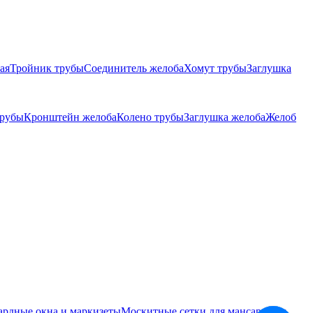
ая
Тройник трубы
Соединитель желоба
Хомут трубы
Заглушка
трубы
Кронштейн желоба
Колено трубы
Заглушка желоба
Желоб
ардные окна и маркизеты
Москитные сетки для мансардных