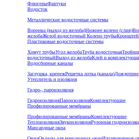
Флюгеры
Фартуки
Водосток
Металлические водосточные системы
Воронка (выход из желоба)
Нижнее колено (слив)
Во
желоба
Желоб водосточный
Колено трубы
Кронштей
Пластиковые водосточные системы
Хомут трубы
Угол желоба
Труба водосточная
Тройни
водосточный
Выход из желоба
Клей и комплектующ
Водосборные каналы
Заглушка, крепеж
Решетка лотка (канала)
Дождеприе
Утеплитель и изоляция
Гидро-, пароизоляция
Гидроизоляция
Пароизоляция
Комплектующие
Профилированные мембраны
Профилированные мембраны
Комплектующие
Теплоизоляция
Звукоизоляция
Рулонная гидроизоля
Мансардные окна
Окна
Оклады для мансардных окон
Изоляционные о