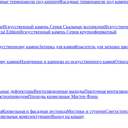
дные термопанели под кирпич
Фасадные термопанели под камен
ии
Искусственный камень Серия Скальные коллекции
Искусствен
al Edition
Искусственный камень Серия крупноформатный
скусственному камню
Затирка для камня
Краситель для затирки шв
ому камню
Наличники и карнизы из искусственного камня
Откосы
ьные дефлекторы
Вентиляционные выходы
Приточная вентиляци
ектроприводом
Проходы кровельные Мастер Флеш
я
Кровельная и фасадная лестница
Мостики и ступени
Снегостоп
овельные комплектующие
Выход на крышу