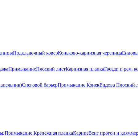
репицы
Подкладочный ковер
Коньково-карнизная черепица
Ендовы
дажа
Примыкание
Плоский лист
Карнизная планка
Гвозди и рем. к
капельник)
Снеговой барьер
Примыкание
Конек
Ендова
Плоский 
ьц
Примыкание
Крепежная планка
Карниз
Вент прогон и клямме