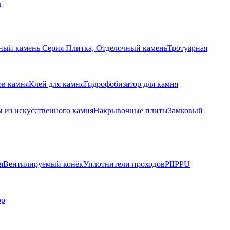
ь
ный камень Серия Плитка, Отделочный камень
Тротуарная
ов камня
Клей для камня
Гидрофобизатор для камня
 из искусственного камня
Накрывочные плиты
Замковый
я
Вентилируемый конёк
Уплотнители проходов
PIIPPU
ор