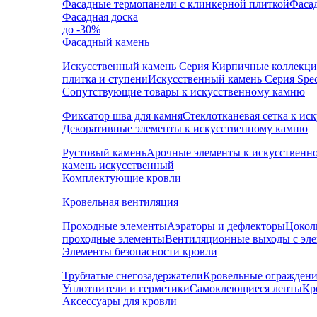
Фасадные термопанели с клинкерной плиткой
Фаса
Фасадная доска
до -30%
Фасадный камень
Искусственный камень Серия Кирпичные коллекц
плитка и ступени
Искусственный камень Серия Speci
Сопутствующие товары к искусственному камню
Фиксатор шва для камня
Стеклотканевая сетка к и
Декоративные элементы к искусственному камню
Рустовый камень
Арочные элементы к искусственн
камень искусственный
Комплектующие кровли
Кровельная вентиляция
Проходные элементы
Аэраторы и дефлекторы
Цокол
проходные элементы
Вентиляционные выходы с эл
Элементы безопасности кровли
Трубчатые снегозадержатели
Кровельные ограждени
Уплотнители и герметики
Самоклеющиеся ленты
Кр
Аксессуары для кровли