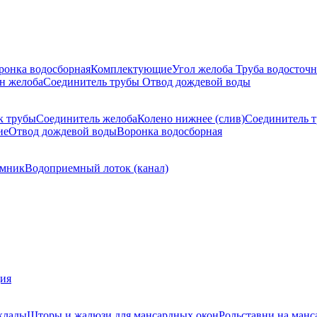
ронка водосборная
Комплектующие
Угол желоба
Труба водосточн
н желоба
Соединитель трубы
Отвод дождевой воды
к трубы
Соединитель желоба
Колено нижнее (слив)
Соединитель 
ие
Отвод дождевой воды
Воронка водосборная
мник
Водоприемный лоток (канал)
ция
клады
Шторы и жалюзи для мансардных окон
Рольставни на манс