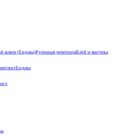
й ковер (Ендова)
Рулонная черепица
Клей и мастика
омплект
Ендова
лист
ры