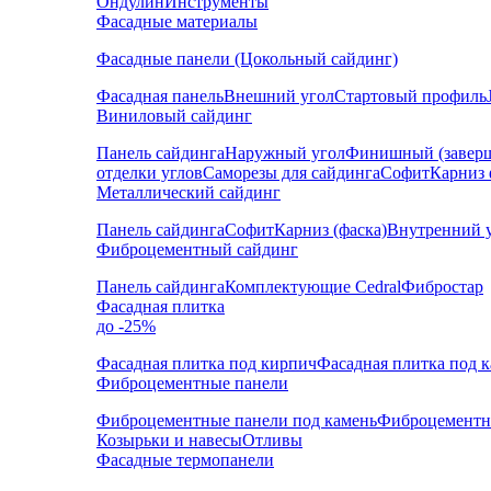
Ондулин
Инструменты
Фасадные материалы
Фасадные панели (Цокольный сайдинг)
Фасадная панель
Внешний угол
Стартовый профиль
Виниловый сайдинг
Панель сайдинга
Наружный угол
Финишный (завер
отделки углов
Саморезы для сайдинга
Софит
Карниз 
Металлический сайдинг
Панель сайдинга
Софит
Карниз (фаска)
Внутренний 
Фиброцементный сайдинг
Панель сайдинга
Комплектующие Cedral
Фибростар
Фасадная плитка
до -25%
Фасадная плитка под кирпич
Фасадная плитка под 
Фиброцементные панели
Фиброцементные панели под камень
Фиброцементн
Козырьки и навесы
Отливы
Фасадные термопанели