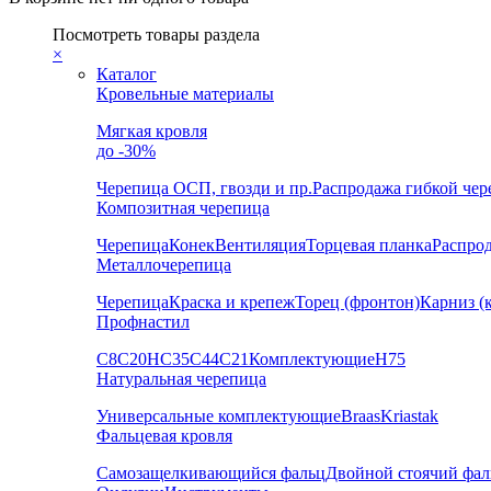
Посмотреть товары раздела
×
Каталог
Кровельные материалы
Мягкая кровля
до -30%
Черепица
ОСП, гвозди и пр.
Распродажа гибкой че
Композитная черепица
Черепица
Конек
Вентиляция
Торцевая планка
Распро
Металлочерепица
Черепица
Краска и крепеж
Торец (фронтон)
Карниз (
Профнастил
С8
С20
НС35
С44
С21
Комплектующие
Н75
Натуральная черепица
Универсальные комплектующие
Braas
Kriastak
Фальцевая кровля
Самозащелкивающийся фальц
Двойной стоячий фал