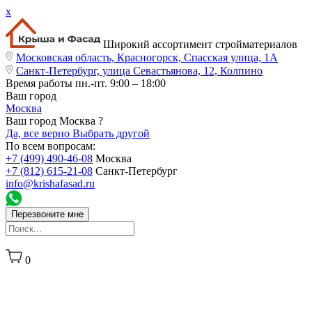
x
Широкий ассортимент стройматериалов
Московская область, Красногорск, Спасская улица, 1А
Санкт-Петербург, улица Севастьянова, 12, Колпино
Время работы
пн.-пт. 9:00 – 18:00
Ваш город
Москва
Ваш город Москва ?
Да, все верно
Выбрать другой
По всем вопросам:
+7 (499) 490-46-08
Москва
+7 (812) 615-21-08
Санкт-Петербург
info@krishafasad.ru
Перезвоните мне
0