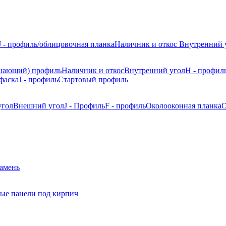
J - профиль/облицовочная планка
Наличник и откос
Внутренний 
шающий) профиль
Наличник и откос
Внутренний угол
H - профил
фаска
J - профиль
Стартовый профиль
угол
Внешний угол
J - Профиль
F - профиль
Околооконная планка
О
камень
ые панели под кирпич