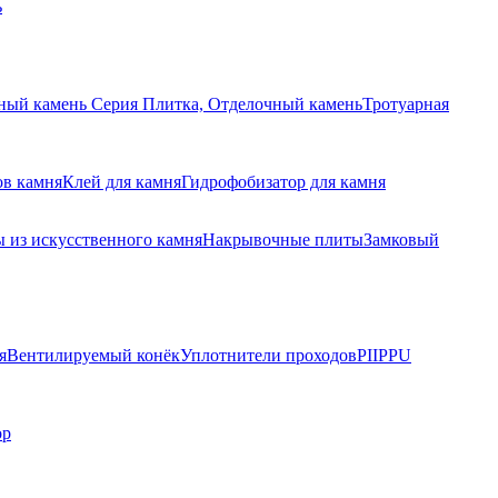
ь
ный камень Серия Плитка, Отделочный камень
Тротуарная
ов камня
Клей для камня
Гидрофобизатор для камня
 из искусственного камня
Накрывочные плиты
Замковый
я
Вентилируемый конёк
Уплотнители проходов
PIIPPU
ор