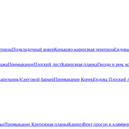
репицы
Подкладочный ковер
Коньково-карнизная черепица
Ендовы
дажа
Примыкание
Плоский лист
Карнизная планка
Гвозди и рем. к
капельник)
Снеговой барьер
Примыкание
Конек
Ендова
Плоский 
ьц
Примыкание
Крепежная планка
Карниз
Вент прогон и клямме