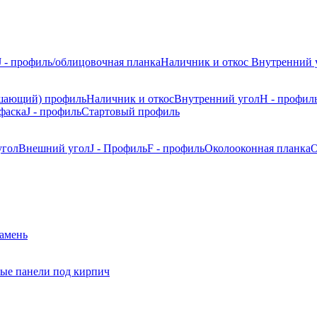
J - профиль/облицовочная планка
Наличник и откос
Внутренний 
шающий) профиль
Наличник и откос
Внутренний угол
H - профил
фаска
J - профиль
Стартовый профиль
угол
Внешний угол
J - Профиль
F - профиль
Околооконная планка
О
камень
ые панели под кирпич