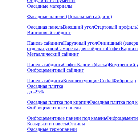
Ондулин
Инструменты
Фасадные материалы
Фасадные панели (Цокольный сайдинг)
Фасадная панель
Внешний угол
Стартовый профиль
Виниловый сайдинг
Панель сайдинга
Наружный угол
Финишный (завер
отделки углов
Саморезы для сайдинга
Софит
Карниз 
Металлический сайдинг
Панель сайдинга
Софит
Карниз (фаска)
Внутренний 
Фиброцементный сайдинг
Панель сайдинга
Комплектующие Cedral
Фибростар
Фасадная плитка
до -25%
Фасадная плитка под кирпич
Фасадная плитка под 
Фиброцементные панели
Фиброцементные панели под камень
Фиброцементн
Козырьки и навесы
Отливы
Фасадные термопанели