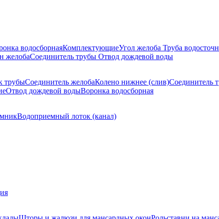
ронка водосборная
Комплектующие
Угол желоба
Труба водосточн
н желоба
Соединитель трубы
Отвод дождевой воды
к трубы
Соединитель желоба
Колено нижнее (слив)
Соединитель 
ие
Отвод дождевой воды
Воронка водосборная
мник
Водоприемный лоток (канал)
ция
клады
Шторы и жалюзи для мансардных окон
Рольставни на манс