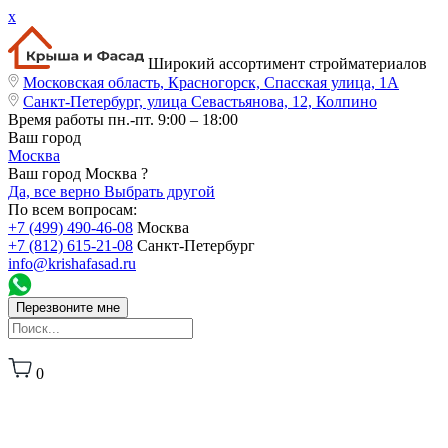
x
Широкий ассортимент стройматериалов
Московская область, Красногорск, Спасская улица, 1А
Санкт-Петербург, улица Севастьянова, 12, Колпино
Время работы
пн.-пт. 9:00 – 18:00
Ваш город
Москва
Ваш город Москва ?
Да, все верно
Выбрать другой
По всем вопросам:
+7 (499) 490-46-08
Москва
+7 (812) 615-21-08
Санкт-Петербург
info@krishafasad.ru
Перезвоните мне
0