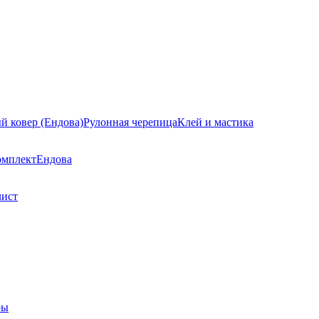
й ковер (Ендова)
Рулонная черепица
Клей и мастика
омплект
Ендова
лист
ры