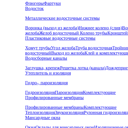
Флюгеры
Фартуки
Водосток
Металлические водосточные системы
Воронка (выход из желоба)
Нижнее колено (слив)
Во
желоба
Желоб водосточный
Колено трубы
Кронштей
Пластиковые водосточные системы
Хомут трубы
Угол желоба
Труба водосточная
Тройни
водосточный
Выход из желоба
Клей и комплектующ
Водосборные каналы
Заглушка, крепеж
Решетка лотка (канала)
Дождеприе
Утеплитель и изоляция
Гидро-, пароизоляция
Гидроизоляция
Пароизоляция
Комплектующие
Профилированные мембраны
Профилированные мембраны
Комплектующие
Теплоизоляция
Звукоизоляция
Рулонная гидроизоля
Мансардные окна
Окна
Оклады для мансардных окон
Изоляционные о