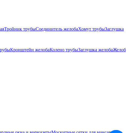
ая
Тройник трубы
Соединитель желоба
Хомут трубы
Заглушка
трубы
Кронштейн желоба
Колено трубы
Заглушка желоба
Желоб
ардные окна и маркизеты
Москитные сетки для мансардных