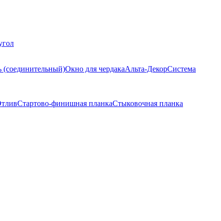
угол
ь (соединительный)
Окно для чердака
Альта-Декор
Система
тлив
Стартово-финишная планка
Стыковочная планка