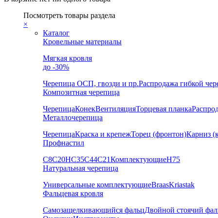
Посмотреть товары раздела
×
Каталог
Кровельные материалы
Мягкая кровля
до -30%
Черепица
ОСП, гвозди и пр.
Распродажа гибкой че
Композитная черепица
Черепица
Конек
Вентиляция
Торцевая планка
Распро
Металлочерепица
Черепица
Краска и крепеж
Торец (фронтон)
Карниз (
Профнастил
С8
С20
НС35
С44
С21
Комплектующие
Н75
Натуральная черепица
Универсальные комплектующие
Braas
Kriastak
Фальцевая кровля
Самозащелкивающийся фальц
Двойной стоячий фал