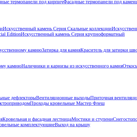
дные термопанели под кирпич
Фасадные термопанели под камен
ии
Искусственный камень Серия Скальные коллекции
Искусствен
al Edition
Искусственный камень Серия крупноформатный
скусственному камню
Затирка для камня
Краситель для затирки шв
ому камню
Наличники и карнизы из искусственного камня
Откосы
ьные дефлекторы
Вентиляционные выходы
Приточная вентиляци
ектроприводом
Проходы кровельные Мастер Флеш
я
Кровельная и фасадная лестница
Мостики и ступени
Снегостоп
овельные комплектующие
Выход на крышу