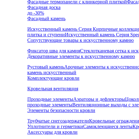
Фасадные термопанели с клинкерной плиткой
Фаса
Фасадная доска
до -30%
Фасадный камень
Искусственный камень Серия Кирпичные коллекц
плитка и ступени
Искусственный камень Серия Speci
Сопутствующие товары к искусственному камню
Фиксатор шва для камня
Стеклотканевая сетка к и
Декоративные элементы к искусственному камню
Рустовый камень
Арочные элементы к искусственн
камень искусственный
Комплектующие кровли
Кровельная вентиляция
Проходные элементы
Аэраторы и дефлекторы
Цокол
проходные элементы
Вентиляционные выходы с эл
Элементы безопасности кровли
Трубчатые снегозадержатели
Кровельные ограждени
Уплотнители и герметики
Самоклеющиеся ленты
Кр
Аксессуары для кровли