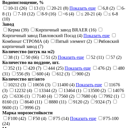
Водопоглощение, %
10-11 (26)
13 (1)
20-21 (8)
Показать еще
6,8 (2)
6-
8 (1)
7-10 (12)
8-9 (16)
<6 (4)
≤ 20-21 (4)
≤ 6-8
(10)
Завод
Керма (39)
Кирпичный завод BRAER (16)
Кирпичный завод Павловский Посад (4)
Показать еще
Комбинат СТРОМА (4)
Пятый элемент (2)
Рябовский
кирпичный завод (7)
Количество (штук на м2)
38 (1)
50 (66)
51 (2)
Показать еще
52 (11)
57 (2)
Количество на поддоне, шт.
352 (1)
420 (7)
444 (25)
Показать еще
476 (2)
480
(31)
556 (9)
600 (4)
612 (3)
900 (2)
Количество шт/авто
10212 (3)
10656 (3)
11400 (4)
Показать еще
11676
(3)
12232 (4)
13344 (2)
13464 (1)
13500 (2)
14076
(2)
6336 (1)
7140 (4)
7560 (2)
7680 (4)
7992 (1)
8160 (1)
8640 (11)
8880 (11)
9120 (2)
9324 (7)
9600 (1)
9996 (2)
Марка морозостойкости
F100 (42)
F50 (4)
F75 (14)
Показать еще
F75-100
(24)