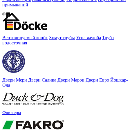
примыканий
Вентилируемый конёк
Хомут трубы
Угол желоба
Труба
водосточная
Двери Мери
Двери Салика
Двери Марон
Двери Евро Йошкар-
Ола
Флюгеры