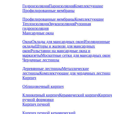
Гидроизоляция
Пароизоляция
Комплектующие
Профилированные мембраны
Профилированные мембраны
Комплектующие
Теплоизоляция
Звукоизоляция
Рулонная
гидроизоляция
Мансардные окна
Окна
Оклады для мансардных окон
Изоляционные
оклады
Шторы и жалюзи для мансардных
окон
Рольставни на мансардные окна и
маркизеты
Москитные сетки для мансардных окон
Чердачные лестницы
Деревянные лестницы
Металлические
лестницы
Комплектующие для чердачных лестниц
Кирпич
Облицовочный кирпич
Клинкерный кирпич
Керамический кирпич
Кирпич
ручной формовки
Кирпич печной
Кирпич печной керамический