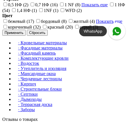
0,5 НФ (2)
0,7 НФ (16)
1 NF (8)
Показать еще
1 НФ
(54)
1,4 НФ (1)
1NF (1)
WFD (2)
Цвет
бежевый (17)
бордовый (8)
желтый (4)
Показать еще
коричневый (32)
красный (20)
серый (3)
WhatsApp
Применить
Сбросить
·
Кровельные материалы
·
Фасадные материалы
·
Фасадный камень
·
Комплектующие кровли
·
Водосток
·
Утеплитель и изоляция
·
Мансардные окна
·
Чердачные лестницы
·
Кирпич
·
Строительные блоки
·
Септики
·
Дымоходы
·
Террасная доска
·
Заборы
Отзывы о товарах