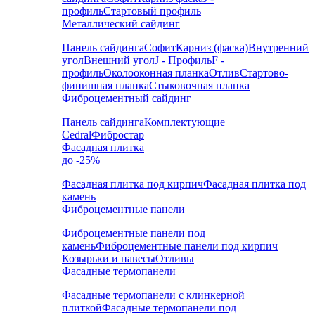
профиль
Стартовый профиль
Металлический сайдинг
Панель сайдинга
Софит
Карниз (фаска)
Внутренний
угол
Внешний угол
J - Профиль
F -
профиль
Околооконная планка
Отлив
Стартово-
финишная планка
Стыковочная планка
Фиброцементный сайдинг
Панель сайдинга
Комплектующие
Cedral
Фибростар
Фасадная плитка
до -25%
Фасадная плитка под кирпич
Фасадная плитка под
камень
Фиброцементные панели
Фиброцементные панели под
камень
Фиброцементные панели под кирпич
Козырьки и навесы
Отливы
Фасадные термопанели
Фасадные термопанели с клинкерной
плиткой
Фасадные термопанели под