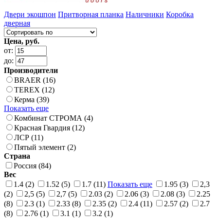
Двери экошпон
Притворная планка
Наличники
Коробка
дверная
Цена, руб.
от:
до:
Производители
BRAER (16)
TEREX (12)
Керма (39)
Показать еще
Комбинат СТРОМА (4)
Красная Гвардия (12)
ЛСР (11)
Пятый элемент (2)
Страна
Россия (84)
Вес
1.4 (2)
1.52 (5)
1.7 (11)
Показать еще
1.95 (3)
2,3
(2)
2,5 (5)
2,7 (5)
2.03 (2)
2.06 (3)
2.08 (3)
2.25
(8)
2.3 (1)
2.33 (8)
2.35 (2)
2.4 (11)
2.57 (2)
2.7
(8)
2.76 (1)
3.1 (1)
3.2 (1)