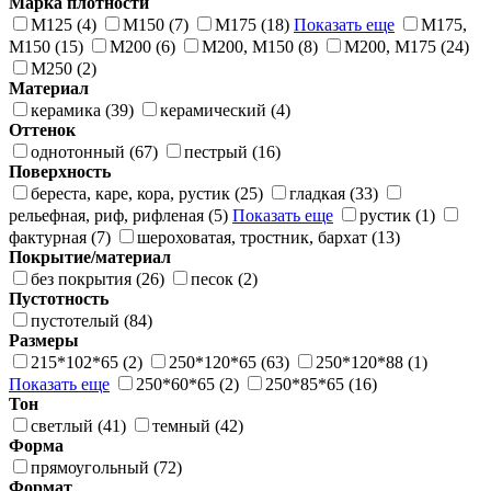
Марка плотности
М125 (4)
М150 (7)
М175 (18)
Показать еще
М175,
М150 (15)
М200 (6)
М200, М150 (8)
М200, М175 (24)
М250 (2)
Материал
керамика (39)
керамический (4)
Оттенок
однотонный (67)
пестрый (16)
Поверхность
береста, каре, кора, рустик (25)
гладкая (33)
рельефная, риф, рифленая (5)
Показать еще
рустик (1)
фактурная (7)
шероховатая, тростник, бархат (13)
Покрытие/материал
без покрытия (26)
песок (2)
Пустотность
пустотелый (84)
Размеры
215*102*65 (2)
250*120*65 (63)
250*120*88 (1)
Показать еще
250*60*65 (2)
250*85*65 (16)
Тон
светлый (41)
темный (42)
Форма
прямоугольный (72)
Формат