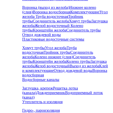
Воронка (выход из желоба)
Нижнее колено
(слив)
Воронка водосборная
Комплектующие
Угол
желоба
Труба водосточная
Тройник
трубы
Соединитель желоба
Хомут трубы
Заглушка
желоба
Желоб водосточный
Колено
трубы
Кронштейн желоба
Соединитель трубы
Отвод дождевой воды
Пластиковые водосточные системы
Хомут трубы
Угол желоба
Труба
водосточная
Тройник трубы
Соединитель
желоба
Колено нижнее (слив)
Соединитель
трубы
Кронштейн желоба
Колено трубы
Заглушка
желоба
Желоб водосточный
Выход из желоба
Клей
и комплектующие
Отвод дождевой воды
Воронка
водосборная
Водосборные каналы
Заглушка, крепеж
Решетка лотка
(канала)
Дождеприемник
Водоприемный лоток
(канал)
Утеплитель и изоляция
Гидро-, пароизоляция