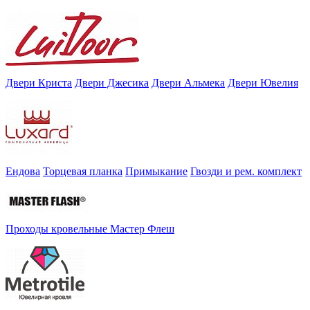
Двери Криста
Двери Джесика
Двери Альмека
Двери Ювелия
Ендова
Торцевая планка
Примыкание
Гвозди и рем. комплект
Проходы кровельные Мастер Флеш