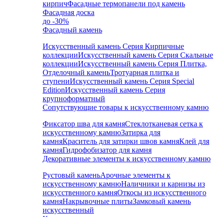
кирпич
Фасадные термопанели под камень
Фасадная доска
до -30%
Фасадный камень
Искусственный камень Серия Кирпичные
коллекции
Искусственный камень Серия Скальные
коллекции
Искусственный камень Серия Плитка,
Отделочный камень
Тротуарная плитка и
ступени
Искусственный камень Серия Special
Edition
Искусственный камень Серия
крупноформатный
Сопутствующие товары к искусственному камню
Фиксатор шва для камня
Стеклотканевая сетка к
искусственному камню
Затирка для
камня
Краситель для затирки швов камня
Клей для
камня
Гидрофобизатор для камня
Декоративные элементы к искусственному камню
Рустовый камень
Арочные элементы к
искусственному камню
Наличники и карнизы из
искусственного камня
Откосы из искусственного
камня
Накрывочные плиты
Замковый камень
искусственный