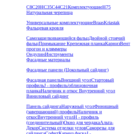
С8
С20
НС35
С44
С21
Комплектующие
Н75
Натуральная черепица
Универсальные комплектующие
Braas
Kriastak
Фальцевая кровля
Самозащелкивающийся фальц
Двойной стоячий
фальц
Примыкание
Крепежная планка
Карниз
Вент
прогон и кляммеры
Ондулин
Инструменты
Фасадные материалы
Фасадные панели (Цокольный сайдинг)
Фасадная панель
Внешний угол
Стартовый
профиль
J - профиль/облицовочная
планка
Наличник и откос
Внутренний угол
Виниловый сайдинг
Панель сайдинга
Наружный угол
Финишный
(завершающий) профиль
Наличник и
откос
Внутренний угол
H - профиль
(соединительный)
Окно для чердака
Альта-
Декор
Система отделки углов
Саморезы для
сайдинга
Софит
Карниз фаска
J -