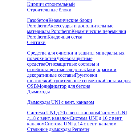
Кирпич строительный
Строительные блоки
Газобетон
Керамические блоки
Porotherm
Аксессуары и дополнительные
материалы Porotherm
Керамические перемычки
Porotherm
Кладочная сетка
Септики
Средства для очистки и защиты минеральных
поверхностей
Деревозащитные
средства
Огнезащитные составы и
огнебиозащитные средства
Лаки, краски и
декоративные составы
Грунтовки,
шпатлевки
Строительные герметики
Составы для
OSB
Модификатор для бетона
Дымоходы
Дымоходы UNI с вент. каналом
Система UNI д.20 с вент. каналом
Система UNI
д.18 с вент. каналом
Система UNI д.16 с вент.
каналом
Система UNI д.14 с вент. каналом
Стальные дымоходы Permeter