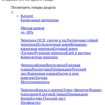
Посмотреть товары раздела
×
Каталог
Кровельные материалы
Мягкая кровля
до -30%
Черепица
ОСП, гвозди и пр.
Распродажа гибкой
черепицы
Подкладочный ковер
Коньково-
карнизная черепица
Ендовый ковер
(Ендова)
Рулонная черепица
Клей и мастика
Композитная черепица
Черепица
Конек
Вентиляция
Торцевая
планка
Распродажа
Примыкание
Плоский
лист
Карнизная планка
Гвозди и рем.
комплект
Ендова
Металлочерепица
Черепица
Краска и крепеж
Торец (фронтон)
Карниз
(капельник)
Снеговой барьер
Примыкание
Конек
Ендова
Плоский лист
Профнастил