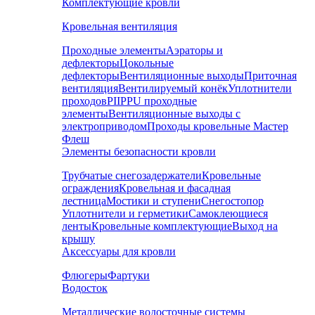
Комплектующие кровли
Кровельная вентиляция
Проходные элементы
Аэраторы и
дефлекторы
Цокольные
дефлекторы
Вентиляционные выходы
Приточная
вентиляция
Вентилируемый конёк
Уплотнители
проходов
PIIPPU проходные
элементы
Вентиляционные выходы с
электроприводом
Проходы кровельные Мастер
Флеш
Элементы безопасности кровли
Трубчатые снегозадержатели
Кровельные
ограждения
Кровельная и фасадная
лестница
Мостики и ступени
Снегостопор
Уплотнители и герметики
Самоклеющиеся
ленты
Кровельные комплектующие
Выход на
крышу
Аксессуары для кровли
Флюгеры
Фартуки
Водосток
Металлические водосточные системы