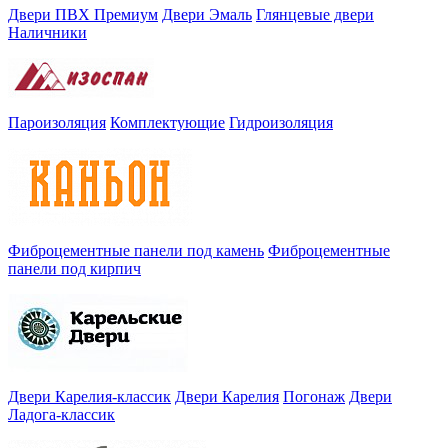
Двери ПВХ Премиум
Двери Эмаль
Глянцевые двери
Наличники
Пароизоляция
Комплектующие
Гидроизоляция
Фиброцементные панели под камень
Фиброцементные
панели под кирпич
Двери Карелия-классик
Двери Карелия
Погонаж
Двери
Ладога-классик