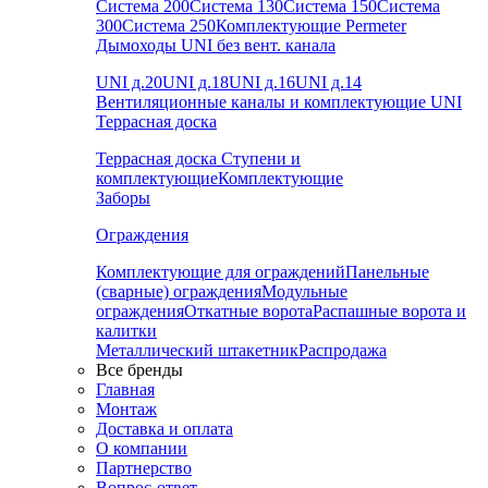
Система 200
Система 130
Система 150
Система
300
Система 250
Комплектующие Permeter
Дымоходы UNI без вент. канала
UNI д.20
UNI д.18
UNI д.16
UNI д.14
Вентиляционные каналы и комплектующие UNI
Террасная доска
Террасная доска
Ступени и
комплектующие
Комплектующие
Заборы
Ограждения
Комплектующие для ограждений
Панельные
(сварные) ограждения
Модульные
ограждения
Откатные ворота
Распашные ворота и
калитки
Металлический штакетник
Распродажа
Все бренды
Главная
Монтаж
Доставка и оплата
О компании
Партнерство
Вопрос-ответ