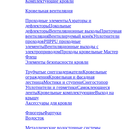
Комплектующие кровли
Кровельная вентиляция
Проходные элементы
Аэраторы и
дефлекторы
Цокольные
дефлекторы
Вентиляционные выходы
Приточная
вентиляция
Вентилируемый конёк
Уплотнители
проходов
PIIPPU проходные
элементы
Вентиляционные выходы с
электроприводом
Проходы кровельные Мастер
Флеш
Элементы безопасности кровли
Трубчатые снегозадержатели
Кровельные
ограждения
Кровельная и фасадная
лестница
Мостики и ступени
Снегостопор
Уплотнители и герметики
Самоклеющиеся
ленты
Кровельные комплектующие
Выход на
крышу
Аксессуары для кровли
Флюгеры
Фартуки
Водосток
Металлические водосточные системы