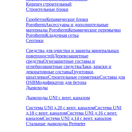
Кирпич строительный
Строительные блоки
Газобетон
Керамические блоки
Porotherm
Аксессуары и дополнительные
материалы Porotherm
Керамические перемычки
Porotherm
Кладочная сетка
Септики
Средства для очистки и защиты минеральных
поверхностей
Деревозащитные
средства
Огнезащитные составы и
огнебиозащитные средства
Лаки, краски и
декоративные составы
Грунтовки,
шпатлевки
Строительные герметики
Составы для
OSB
Модификатор для бетона
Дымоходы
Дымоходы UNI с вент. каналом
Система UNI д.20 с вент. каналом
Система UNI
д.18 с вент. каналом
Система UNI д.16 с вент.
каналом
Система UNI д.14 с вент. каналом
Стальные дымоходы Permeter