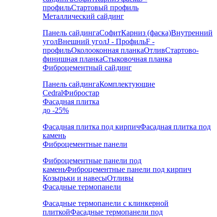
профиль
Стартовый профиль
Металлический сайдинг
Панель сайдинга
Софит
Карниз (фаска)
Внутренний
угол
Внешний угол
J - Профиль
F -
профиль
Околооконная планка
Отлив
Стартово-
финишная планка
Стыковочная планка
Фиброцементный сайдинг
Панель сайдинга
Комплектующие
Cedral
Фибростар
Фасадная плитка
до -25%
Фасадная плитка под кирпич
Фасадная плитка под
камень
Фиброцементные панели
Фиброцементные панели под
камень
Фиброцементные панели под кирпич
Козырьки и навесы
Отливы
Фасадные термопанели
Фасадные термопанели с клинкерной
плиткой
Фасадные термопанели под