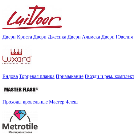
Двери Криста
Двери Джесика
Двери Альмека
Двери Ювелия
Ендова
Торцевая планка
Примыкание
Гвозди и рем. комплект
Проходы кровельные Мастер Флеш