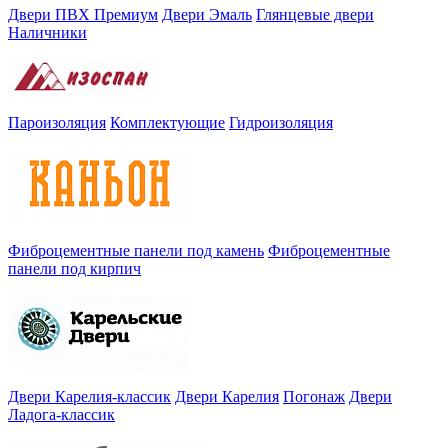
Двери ПВХ Премиум
Двери Эмаль
Глянцевые двери
Наличники
Пароизоляция
Комплектующие
Гидроизоляция
Фиброцементные панели под камень
Фиброцементные
панели под кирпич
Двери Карелия-классик
Двери Карелия
Погонаж
Двери
Ладога-классик