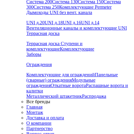
Система 200
Система 130
Система 150
Система
300
Система 250
Комплектующие Permeter
Дымоходы UNI без вент. канала
UNI д.20
UNI д.18
UNI д.16
UNI д.14
Вентиляционные каналы и комплектующие UNI
Террасная доска
Террасная доска
Ступени и
комплектующие
Комплектующие
Заборы
Ограждения
Комплектующие для ограждений
Панельные
(сварные) ограждения
Модульные
ограждения
Откатные ворота
Распашные ворота и
калитки
Металлический штакетник
Распродажа
Все бренды
Главная
Монтаж
Доставка и оплата
О компании
Партнерство
Вопрос-ответ