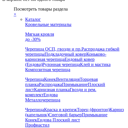
Посмотреть товары раздела
×
Каталог
Кровельные материалы
Мягкая кровля
до -30%
Черепица
ОСП, гвозди и пр.
Распродажа гибкой
черепицы
Подкладочный ковер
Коньково-
карнизная черепица
Ендовый ковер
(Ендова)
Рулонная черепица
Клей и мастика
Композитная черепица
Черепица
Конек
Вентиляция
Торцевая
планка
Распродажа
Примыкание
Плоский
лист
Карнизная планка
Гвозди и рем.
комплект
Ендова
Металлочерепица
Черепица
Краска и крепеж
Торец (фронтон)
Карниз
(капельник)
Снеговой барьер
Примыкание
Конек
Ендова
Плоский лист
Профнастил