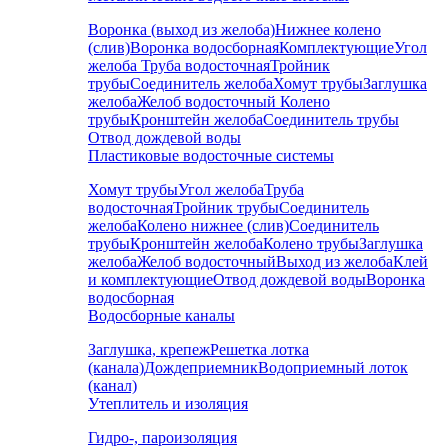
Воронка (выход из желоба)
Нижнее колено
(слив)
Воронка водосборная
Комплектующие
Угол
желоба
Труба водосточная
Тройник
трубы
Соединитель желоба
Хомут трубы
Заглушка
желоба
Желоб водосточный
Колено
трубы
Кронштейн желоба
Соединитель трубы
Отвод дождевой воды
Пластиковые водосточные системы
Хомут трубы
Угол желоба
Труба
водосточная
Тройник трубы
Соединитель
желоба
Колено нижнее (слив)
Соединитель
трубы
Кронштейн желоба
Колено трубы
Заглушка
желоба
Желоб водосточный
Выход из желоба
Клей
и комплектующие
Отвод дождевой воды
Воронка
водосборная
Водосборные каналы
Заглушка, крепеж
Решетка лотка
(канала)
Дождеприемник
Водоприемный лоток
(канал)
Утеплитель и изоляция
Гидро-, пароизоляция