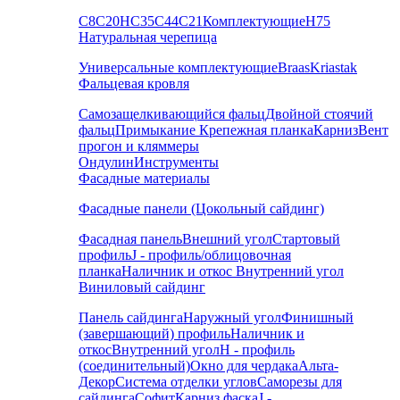
С8
С20
НС35
С44
С21
Комплектующие
Н75
Натуральная черепица
Универсальные комплектующие
Braas
Kriastak
Фальцевая кровля
Самозащелкивающийся фальц
Двойной стоячий
фальц
Примыкание
Крепежная планка
Карниз
Вент
прогон и кляммеры
Ондулин
Инструменты
Фасадные материалы
Фасадные панели (Цокольный сайдинг)
Фасадная панель
Внешний угол
Стартовый
профиль
J - профиль/облицовочная
планка
Наличник и откос
Внутренний угол
Виниловый сайдинг
Панель сайдинга
Наружный угол
Финишный
(завершающий) профиль
Наличник и
откос
Внутренний угол
H - профиль
(соединительный)
Окно для чердака
Альта-
Декор
Система отделки углов
Саморезы для
сайдинга
Софит
Карниз фаска
J -