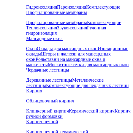
Гидроизоляция
Пароизоляция
Комплектующие
Профилированные мембраны
Профилированные мембраны
Комплектующие
Теплоизоляция
Звукоизоляция
Рулонная
гидроизоляция
Мансардные окна
Окна
Оклады для мансардных окон
Изоляционные
оклады
Шторы и жалюзи для мансардных
окон
Рольставни на мансардные окна и
маркизеты
Москитные сетки для мансардных окон
Чердачные лестницы
Деревянные лестницы
Металлические
лестницы
Комплектующие для чердачных лестниц
Кирпич
Облицовочный кирпич
Клинкерный кирпич
Керамический кирпич
Кирпич
ручной формовки
Кирпич печной
Кирпич печной керамический