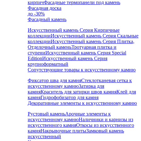
кирпич
Фасадные термопанели под камень
Фасадная доска
до -30%
Фасадный камень
Искусственный камень Серия Кирпичные
коллекции
Искусственный камень Серия Скальные
коллекции
Искусственный камень Серия Плитка,
Отделочный камень
Тротуарная плитка и
ступени
Искусственный камень Серия Special
Edition
Искусственный камень Серия
крупноформатный
Сопутствующие товары к искусственному камню
Фиксатор шва для камня
Стеклотканевая сетка к
искусственному камню
Затирка для
камня
Краситель для затирки швов камня
Клей для
камня
Гидрофобизатор для камня
Декоративные элементы к искусственному камню
Рустовый камень
Арочные элементы к
искусственному камню
Наличники и карнизы из
искусственного камня
Откосы из искусственного
камня
Накрывочные плиты
Замковый камень
искусственный