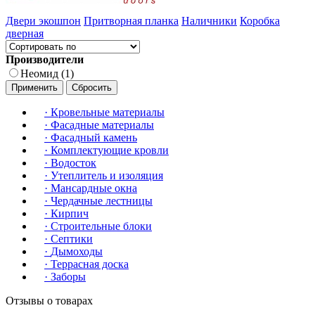
Двери экошпон
Притворная планка
Наличники
Коробка
дверная
Производители
Неомид (1)
Применить
Сбросить
·
Кровельные материалы
·
Фасадные материалы
·
Фасадный камень
·
Комплектующие кровли
·
Водосток
·
Утеплитель и изоляция
·
Мансардные окна
·
Чердачные лестницы
·
Кирпич
·
Строительные блоки
·
Септики
·
Дымоходы
·
Террасная доска
·
Заборы
Отзывы о товарах