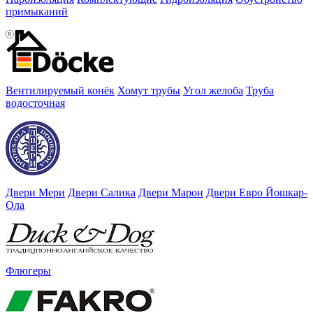
примыканий
Вентилируемый конёк
Хомут трубы
Угол желоба
Труба
водосточная
Двери Мери
Двери Салика
Двери Марон
Двери Евро Йошкар-
Ола
Флюгеры