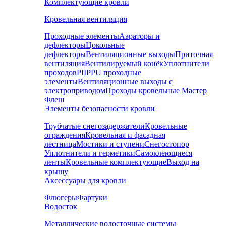
Комплектующие кровли
Кровельная вентиляция
Проходные элементы
Аэраторы и
дефлекторы
Цокольные
дефлекторы
Вентиляционные выходы
Приточная
вентиляция
Вентилируемый конёк
Уплотнители
проходов
PIIPPU проходные
элементы
Вентиляционные выходы с
электроприводом
Проходы кровельные Мастер
Флеш
Элементы безопасности кровли
Трубчатые снегозадержатели
Кровельные
ограждения
Кровельная и фасадная
лестница
Мостики и ступени
Снегостопор
Уплотнители и герметики
Самоклеющиеся
ленты
Кровельные комплектующие
Выход на
крышу
Аксессуары для кровли
Флюгеры
Фартуки
Водосток
Металлические водосточные системы