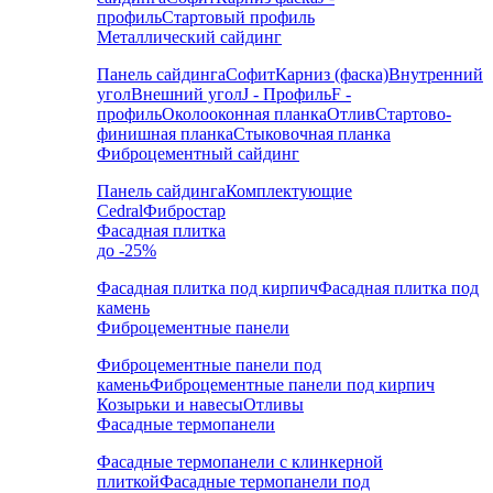
профиль
Стартовый профиль
Металлический сайдинг
Панель сайдинга
Софит
Карниз (фаска)
Внутренний
угол
Внешний угол
J - Профиль
F -
профиль
Околооконная планка
Отлив
Стартово-
финишная планка
Стыковочная планка
Фиброцементный сайдинг
Панель сайдинга
Комплектующие
Cedral
Фибростар
Фасадная плитка
до -25%
Фасадная плитка под кирпич
Фасадная плитка под
камень
Фиброцементные панели
Фиброцементные панели под
камень
Фиброцементные панели под кирпич
Козырьки и навесы
Отливы
Фасадные термопанели
Фасадные термопанели с клинкерной
плиткой
Фасадные термопанели под