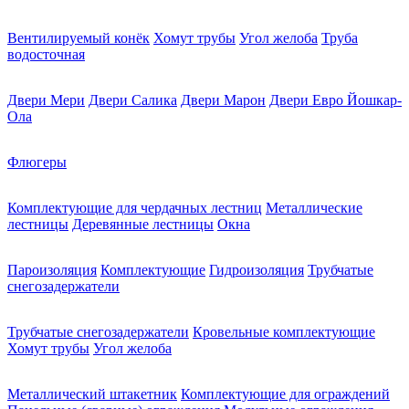
Вентилируемый конёк
Хомут трубы
Угол желоба
Труба
водосточная
Двери Мери
Двери Салика
Двери Марон
Двери Евро Йошкар-
Ола
Флюгеры
Комплектующие для чердачных лестниц
Металлические
лестницы
Деревянные лестницы
Окна
Пароизоляция
Комплектующие
Гидроизоляция
Трубчатые
снегозадержатели
Трубчатые снегозадержатели
Кровельные комплектующие
Хомут трубы
Угол желоба
Металлический штакетник
Комплектующие для ограждений