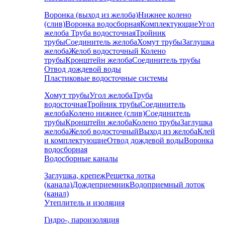
Воронка (выход из желоба)
Нижнее колено
(слив)
Воронка водосборная
Комплектующие
Угол
желоба
Труба водосточная
Тройник
трубы
Соединитель желоба
Хомут трубы
Заглушка
желоба
Желоб водосточный
Колено
трубы
Кронштейн желоба
Соединитель трубы
Отвод дождевой воды
Пластиковые водосточные системы
Хомут трубы
Угол желоба
Труба
водосточная
Тройник трубы
Соединитель
желоба
Колено нижнее (слив)
Соединитель
трубы
Кронштейн желоба
Колено трубы
Заглушка
желоба
Желоб водосточный
Выход из желоба
Клей
и комплектующие
Отвод дождевой воды
Воронка
водосборная
Водосборные каналы
Заглушка, крепеж
Решетка лотка
(канала)
Дождеприемник
Водоприемный лоток
(канал)
Утеплитель и изоляция
Гидро-, пароизоляция