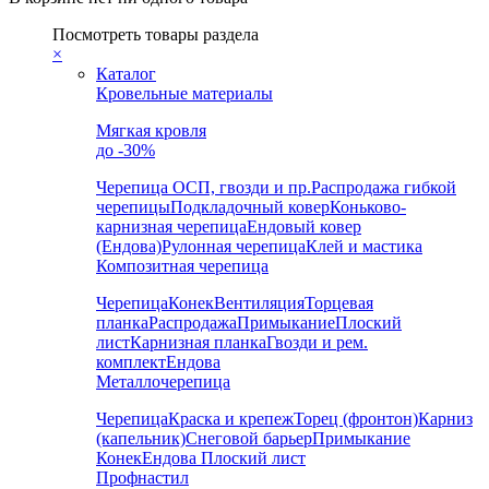
Посмотреть товары раздела
×
Каталог
Кровельные материалы
Мягкая кровля
до -30%
Черепица
ОСП, гвозди и пр.
Распродажа гибкой
черепицы
Подкладочный ковер
Коньково-
карнизная черепица
Ендовый ковер
(Ендова)
Рулонная черепица
Клей и мастика
Композитная черепица
Черепица
Конек
Вентиляция
Торцевая
планка
Распродажа
Примыкание
Плоский
лист
Карнизная планка
Гвозди и рем.
комплект
Ендова
Металлочерепица
Черепица
Краска и крепеж
Торец (фронтон)
Карниз
(капельник)
Снеговой барьер
Примыкание
Конек
Ендова
Плоский лист
Профнастил