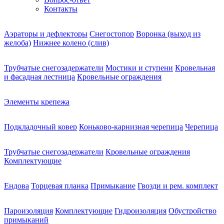
Контакты
Аэраторы и дефлекторы
Снегостопор
Воронка (выход из
желоба)
Нижнее колено (слив)
Трубчатые снегозадержатели
Мостики и ступени
Кровельная
и фасадная лестница
Кровельные ограждения
Элементы крепежа
Подкладочный ковер
Коньково-карнизная черепица
Черепица
Трубчатые снегозадержатели
Кровельные ограждения
Комплектующие
Ендова
Торцевая планка
Примыкание
Гвозди и рем. комплект
Пароизоляция
Комплектующие
Гидроизоляция
Обустройство
примыканий