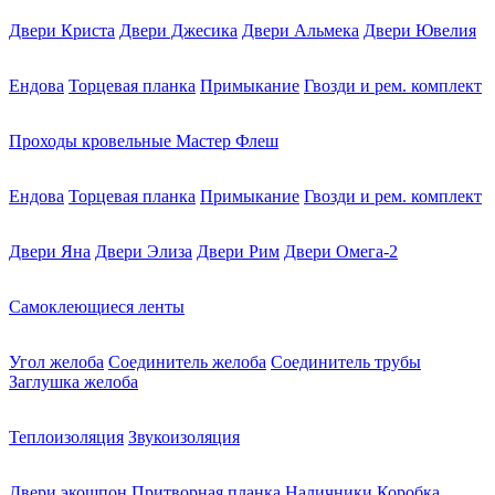
Двери Криста
Двери Джесика
Двери Альмека
Двери Ювелия
Ендова
Торцевая планка
Примыкание
Гвозди и рем. комплект
Проходы кровельные Мастер Флеш
Ендова
Торцевая планка
Примыкание
Гвозди и рем. комплект
Двери Яна
Двери Элиза
Двери Рим
Двери Омега-2
Самоклеющиеся ленты
Угол желоба
Соединитель желоба
Соединитель трубы
Заглушка желоба
Теплоизоляция
Звукоизоляция
Двери экошпон
Притворная планка
Наличники
Коробка