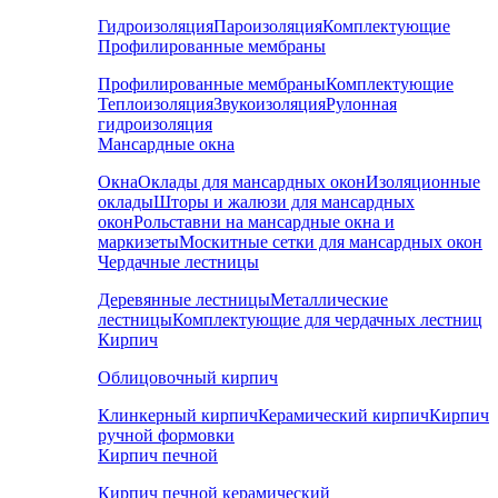
Гидроизоляция
Пароизоляция
Комплектующие
Профилированные мембраны
Профилированные мембраны
Комплектующие
Теплоизоляция
Звукоизоляция
Рулонная
гидроизоляция
Мансардные окна
Окна
Оклады для мансардных окон
Изоляционные
оклады
Шторы и жалюзи для мансардных
окон
Рольставни на мансардные окна и
маркизеты
Москитные сетки для мансардных окон
Чердачные лестницы
Деревянные лестницы
Металлические
лестницы
Комплектующие для чердачных лестниц
Кирпич
Облицовочный кирпич
Клинкерный кирпич
Керамический кирпич
Кирпич
ручной формовки
Кирпич печной
Кирпич печной керамический