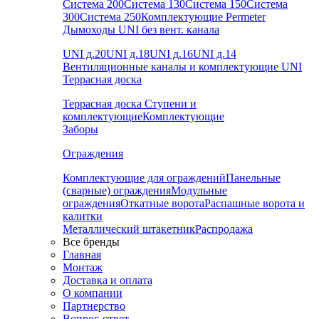
Система 200
Система 130
Система 150
Система
300
Система 250
Комплектующие Permeter
Дымоходы UNI без вент. канала
UNI д.20
UNI д.18
UNI д.16
UNI д.14
Вентиляционные каналы и комплектующие UNI
Террасная доска
Террасная доска
Ступени и
комплектующие
Комплектующие
Заборы
Ограждения
Комплектующие для ограждений
Панельные
(сварные) ограждения
Модульные
ограждения
Откатные ворота
Распашные ворота и
калитки
Металлический штакетник
Распродажа
Все бренды
Главная
Монтаж
Доставка и оплата
О компании
Партнерство
Вопрос-ответ