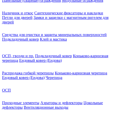
Панельные (сварные) ограждения
Модульные ограждения
Наличник и откос
Сантехнические фиксаторы и накладки
Петли для дверей
Замки и защелки с магнитным ригелем для
дверей
Средства для очистки и защиты минеральных поверхностей
Подкладочный ковер
Клей и мастика
ОСП, гвозди и пр.
Подкладочный ковер
Коньково-карнизная
черепица
Ендовый ковер (Ендова)
Распродажа гибкой черепицы
Коньково-карнизная черепица
Ендовый ковер (Ендова)
Черепица
ОСП
Проходные элементы
Аэраторы и дефлекторы
Цокольные
дефлекторы
Вентиляционные выходы