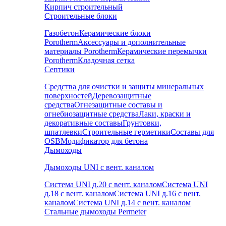
Кирпич строительный
Строительные блоки
Газобетон
Керамические блоки
Porotherm
Аксессуары и дополнительные
материалы Porotherm
Керамические перемычки
Porotherm
Кладочная сетка
Септики
Средства для очистки и защиты минеральных
поверхностей
Деревозащитные
средства
Огнезащитные составы и
огнебиозащитные средства
Лаки, краски и
декоративные составы
Грунтовки,
шпатлевки
Строительные герметики
Составы для
OSB
Модификатор для бетона
Дымоходы
Дымоходы UNI с вент. каналом
Система UNI д.20 с вент. каналом
Система UNI
д.18 с вент. каналом
Система UNI д.16 с вент.
каналом
Система UNI д.14 с вент. каналом
Стальные дымоходы Permeter