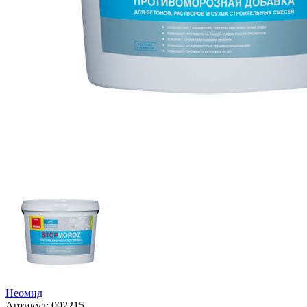
Неомид
Артикул:
002215