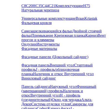
С8
С20
НС35
С44
С21
Комплектующие
Н75
Натуральная черепица
Универсальные комплектующие
Braas
Kriastak
Фальцевая кровля
Самозащелкивающийся фальц
Двойной стоячий
фальц
Примыкание
Крепежная планка
Карниз
Вент
прогон и кляммеры
Ондулин
Инструменты
Фасадные материалы
Фасадные панели (Цокольный сайдинг)
Фасадная панель
Внешний угол
Стартовый
профиль
J - профиль/облицовочная
планка
Наличник и откос
Внутренний угол
Виниловый сайдинг
Панель сайдинга
Наружный угол
Финишный
(завершающий) профиль
Наличник и
откос
Внутренний угол
H - профиль
(соединительный)
Окно для чердака
Альта-
Декор
Система отделки углов
Саморезы для
сайдинга
Софит
Карниз фаска
J -