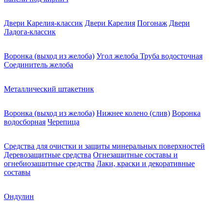
Двери Карелия-классик
Двери Карелия
Погонаж
Двери
Ладога-классик
Воронка (выход из желоба)
Угол желоба
Труба водосточная
Соединитель желоба
Металлический штакетник
Воронка (выход из желоба)
Нижнее колено (слив)
Воронка
водосборная
Черепица
Средства для очистки и защиты минеральных поверхностей
Деревозащитные средства
Огнезащитные составы и
огнебиозащитные средства
Лаки, краски и декоративные
составы
Ондулин