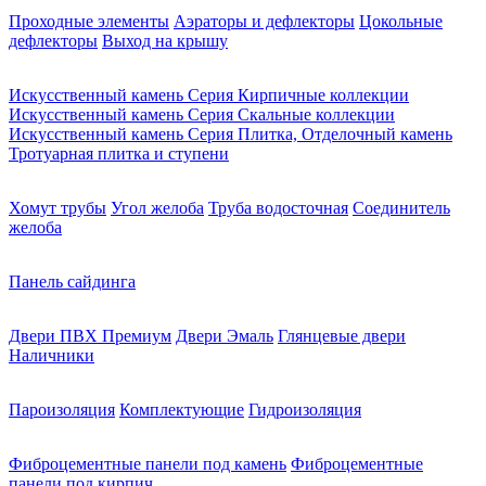
Проходные элементы
Аэраторы и дефлекторы
Цокольные
дефлекторы
Выход на крышу
Искусственный камень Серия Кирпичные коллекции
Искусственный камень Серия Скальные коллекции
Искусственный камень Серия Плитка, Отделочный камень
Тротуарная плитка и ступени
Хомут трубы
Угол желоба
Труба водосточная
Соединитель
желоба
Панель сайдинга
Двери ПВХ Премиум
Двери Эмаль
Глянцевые двери
Наличники
Пароизоляция
Комплектующие
Гидроизоляция
Фиброцементные панели под камень
Фиброцементные
панели под кирпич