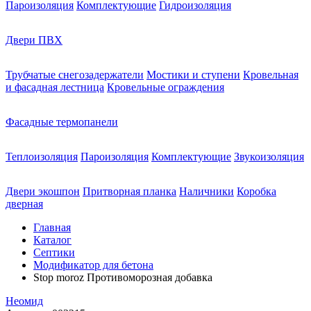
Пароизоляция
Комплектующие
Гидроизоляция
Двери ПВХ
Трубчатые снегозадержатели
Мостики и ступени
Кровельная
и фасадная лестница
Кровельные ограждения
Фасадные термопанели
Теплоизоляция
Пароизоляция
Комплектующие
Звукоизоляция
Двери экошпон
Притворная планка
Наличники
Коробка
дверная
Главная
Каталог
Септики
Модификатор для бетона
Stop moroz Противоморозная добавка
Неомид