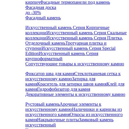
кирпич
Фасадные термопанели под камень
Фасадная доска
до -30%
Фасадный камень
Искусственный камень Серия Кирпичные
коллекции
Искусственный камень Серия Скальные
коллекции
Искусственный камень Серия Плитка,
Отделочный камень
Тротуарная плитка и
ступени
Искусственный камень Серия Special
Edition
Искусственный камень Серия
крупноформатный
Сопутствующие товары к искусственному камню
Фиксатор шва для камня
Стеклотканевая сетка к
искусственному камню
Затирка для
камня
Краситель для затирки швов камня
Клей для
камня
Гидрофобизатор для камня
Декоративные элементы к искусственному камню
Рустовый камень
Арочные элементы к
искусственному камню
Наличники и карнизы из
искусственного камня
Откосы из искусственного
камня
Накрывочные плиты
Замковый камень
искусственный