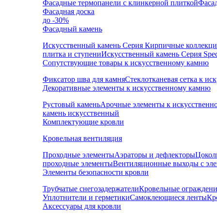
Фасадные термопанели с клинкерной плиткой
Фаса
Фасадная доска
до -30%
Фасадный камень
Искусственный камень Серия Кирпичные коллекц
плитка и ступени
Искусственный камень Серия Speci
Сопутствующие товары к искусственному камню
Фиксатор шва для камня
Стеклотканевая сетка к и
Декоративные элементы к искусственному камню
Рустовый камень
Арочные элементы к искусственн
камень искусственный
Комплектующие кровли
Кровельная вентиляция
Проходные элементы
Аэраторы и дефлекторы
Цокол
проходные элементы
Вентиляционные выходы с эл
Элементы безопасности кровли
Трубчатые снегозадержатели
Кровельные ограждени
Уплотнители и герметики
Самоклеющиеся ленты
Кр
Аксессуары для кровли