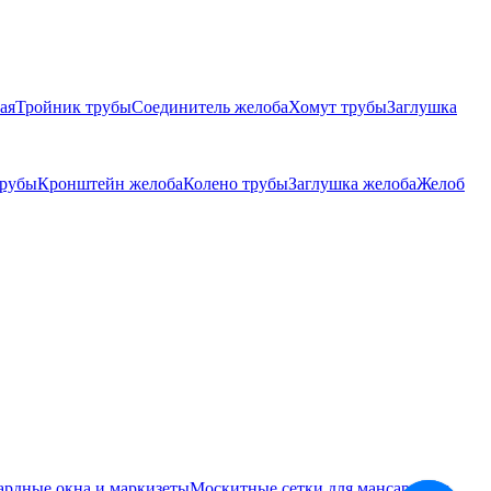
ая
Тройник трубы
Соединитель желоба
Хомут трубы
Заглушка
трубы
Кронштейн желоба
Колено трубы
Заглушка желоба
Желоб
ардные окна и маркизеты
Москитные сетки для мансардных