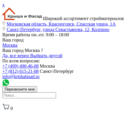
x
Широкий ассортимент стройматериалов
Московская область, Красногорск, Спасская улица, 1А
Санкт-Петербург, улица Севастьянова, 12, Колпино
Время работы
пн.-пт. 9:00 – 18:00
Ваш город
Москва
Ваш город Москва ?
Да, все верно
Выбрать другой
По всем вопросам:
+7 (499) 490-46-08
Москва
+7 (812) 615-21-08
Санкт-Петербург
info@krishafasad.ru
Перезвоните мне
0