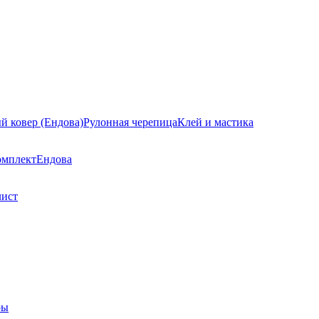
й ковер (Ендова)
Рулонная черепица
Клей и мастика
омплект
Ендова
лист
ры