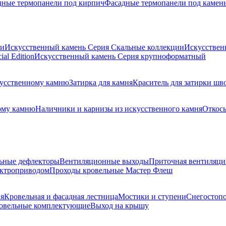
дные термопанели под кирпич
Фасадные термопанели под камен
ии
Искусственный камень Серия Скальные коллекции
Искусствен
al Edition
Искусственный камень Серия крупноформатный
скусственному камню
Затирка для камня
Краситель для затирки шв
ому камню
Наличники и карнизы из искусственного камня
Откосы
ьные дефлекторы
Вентиляционные выходы
Приточная вентиляци
ектроприводом
Проходы кровельные Мастер Флеш
я
Кровельная и фасадная лестница
Мостики и ступени
Снегостоп
овельные комплектующие
Выход на крышу