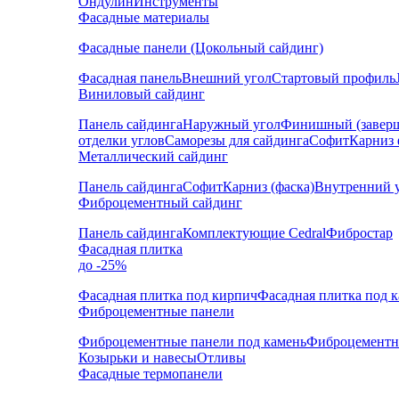
Ондулин
Инструменты
Фасадные материалы
Фасадные панели (Цокольный сайдинг)
Фасадная панель
Внешний угол
Стартовый профиль
Виниловый сайдинг
Панель сайдинга
Наружный угол
Финишный (завер
отделки углов
Саморезы для сайдинга
Софит
Карниз 
Металлический сайдинг
Панель сайдинга
Софит
Карниз (фаска)
Внутренний 
Фиброцементный сайдинг
Панель сайдинга
Комплектующие Cedral
Фибростар
Фасадная плитка
до -25%
Фасадная плитка под кирпич
Фасадная плитка под 
Фиброцементные панели
Фиброцементные панели под камень
Фиброцементн
Козырьки и навесы
Отливы
Фасадные термопанели