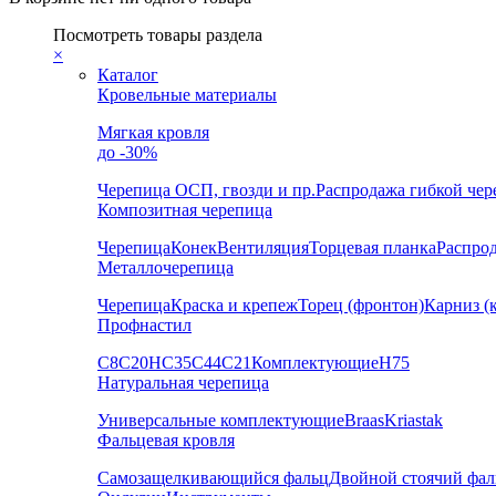
Посмотреть товары раздела
×
Каталог
Кровельные материалы
Мягкая кровля
до -30%
Черепица
ОСП, гвозди и пр.
Распродажа гибкой че
Композитная черепица
Черепица
Конек
Вентиляция
Торцевая планка
Распро
Металлочерепица
Черепица
Краска и крепеж
Торец (фронтон)
Карниз (
Профнастил
С8
С20
НС35
С44
С21
Комплектующие
Н75
Натуральная черепица
Универсальные комплектующие
Braas
Kriastak
Фальцевая кровля
Самозащелкивающийся фальц
Двойной стоячий фал