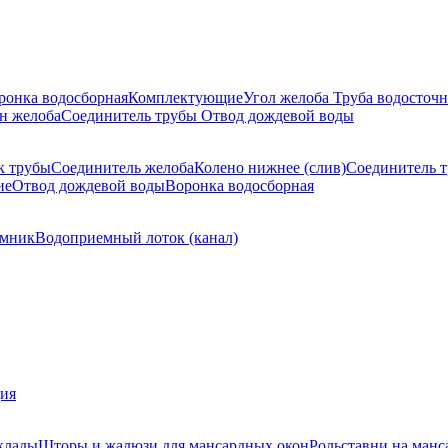
ронка водосборная
Комплектующие
Угол желоба
Труба водосточн
н желоба
Соединитель трубы
Отвод дождевой воды
к трубы
Соединитель желоба
Колено нижнее (слив)
Соединитель 
ие
Отвод дождевой воды
Воронка водосборная
мник
Водоприемный лоток (канал)
ция
клады
Шторы и жалюзи для мансардных окон
Рольставни на манс