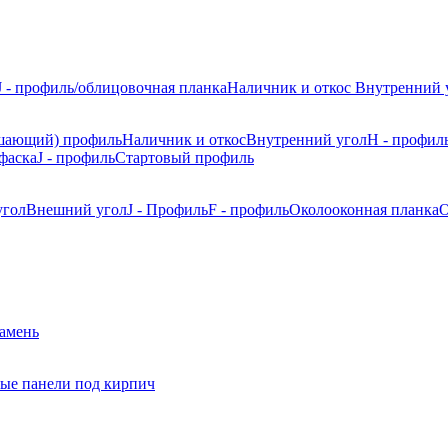
J - профиль/облицовочная планка
Наличник и откос
Внутренний 
шающий) профиль
Наличник и откос
Внутренний угол
H - профил
фаска
J - профиль
Стартовый профиль
угол
Внешний угол
J - Профиль
F - профиль
Околооконная планка
О
камень
ые панели под кирпич