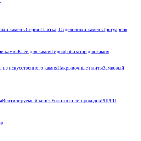
ь
ный камень Серия Плитка, Отделочный камень
Тротуарная
ов камня
Клей для камня
Гидрофобизатор для камня
 из искусственного камня
Накрывочные плиты
Замковый
я
Вентилируемый конёк
Уплотнители проходов
PIIPPU
ор