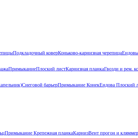
репицы
Подкладочный ковер
Коньково-карнизная черепица
Ендовы
дажа
Примыкание
Плоский лист
Карнизная планка
Гвозди и рем. к
капельник)
Снеговой барьер
Примыкание
Конек
Ендова
Плоский 
ьц
Примыкание
Крепежная планка
Карниз
Вент прогон и клямме