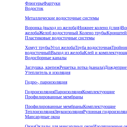
Флюгеры
Фартуки
Водосток
Металлические водосточные системы
Воронка (выход из желоба)
Нижнее колено (слив)
Во
желоба
Желоб водосточный
Колено трубы
Кронштей
Пластиковые водосточные системы
Хомут трубы
Угол желоба
Труба водосточная
Тройни
водосточный
Выход из желоба
Клей и комплектующ
Водосборные каналы
Заглушка, крепеж
Решетка лотка (канала)
Дождеприе
Утеплитель и изоляция
Гидро-, пароизоляция
Гидроизоляция
Пароизоляция
Комплектующие
Профилированные мембраны
Профилированные мембраны
Комплектующие
Теплоизоляция
Звукоизоляция
Рулонная гидроизоля
Мансардные окна
Окна
Оклады для мансардных окон
Изоляционные о