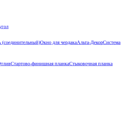
угол
ь (соединительный)
Окно для чердака
Альта-Декор
Система
тлив
Стартово-финишная планка
Стыковочная планка