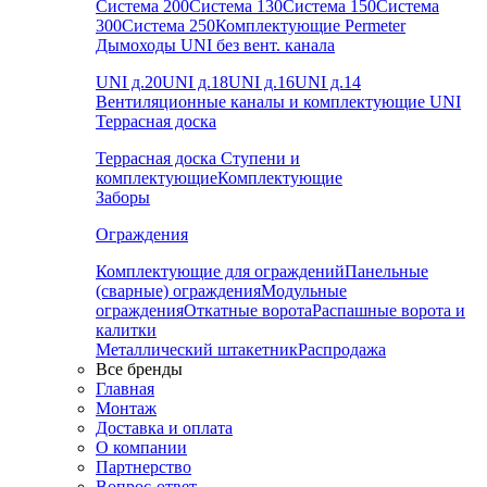
Система 200
Система 130
Система 150
Система
300
Система 250
Комплектующие Permeter
Дымоходы UNI без вент. канала
UNI д.20
UNI д.18
UNI д.16
UNI д.14
Вентиляционные каналы и комплектующие UNI
Террасная доска
Террасная доска
Ступени и
комплектующие
Комплектующие
Заборы
Ограждения
Комплектующие для ограждений
Панельные
(сварные) ограждения
Модульные
ограждения
Откатные ворота
Распашные ворота и
калитки
Металлический штакетник
Распродажа
Все бренды
Главная
Монтаж
Доставка и оплата
О компании
Партнерство
Вопрос-ответ