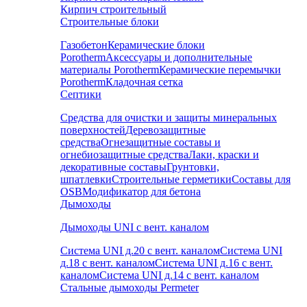
Кирпич строительный
Строительные блоки
Газобетон
Керамические блоки
Porotherm
Аксессуары и дополнительные
материалы Porotherm
Керамические перемычки
Porotherm
Кладочная сетка
Септики
Средства для очистки и защиты минеральных
поверхностей
Деревозащитные
средства
Огнезащитные составы и
огнебиозащитные средства
Лаки, краски и
декоративные составы
Грунтовки,
шпатлевки
Строительные герметики
Составы для
OSB
Модификатор для бетона
Дымоходы
Дымоходы UNI с вент. каналом
Система UNI д.20 с вент. каналом
Система UNI
д.18 с вент. каналом
Система UNI д.16 с вент.
каналом
Система UNI д.14 с вент. каналом
Стальные дымоходы Permeter