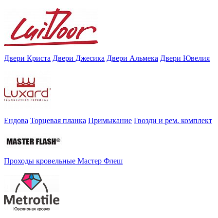
Двери Криста
Двери Джесика
Двери Альмека
Двери Ювелия
Ендова
Торцевая планка
Примыкание
Гвозди и рем. комплект
Проходы кровельные Мастер Флеш