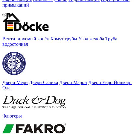
примыканий
Вентилируемый конёк
Хомут трубы
Угол желоба
Труба
водосточная
Двери Мери
Двери Салика
Двери Марон
Двери Евро Йошкар-
Ола
Флюгеры