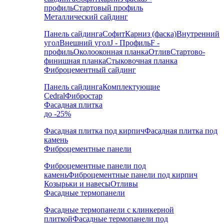
профиль
Стартовый профиль
Металлический сайдинг
Панель сайдинга
Софит
Карниз (фаска)
Внутренний
угол
Внешний угол
J - Профиль
F -
профиль
Околооконная планка
Отлив
Стартово-
финишная планка
Стыковочная планка
Фиброцементный сайдинг
Панель сайдинга
Комплектующие
Cedral
Фибростар
Фасадная плитка
до -25%
Фасадная плитка под кирпич
Фасадная плитка под
камень
Фиброцементные панели
Фиброцементные панели под
камень
Фиброцементные панели под кирпич
Козырьки и навесы
Отливы
Фасадные термопанели
Фасадные термопанели с клинкерной
плиткой
Фасадные термопанели под