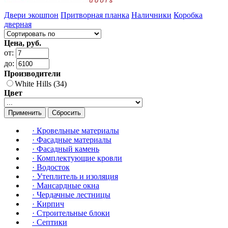
Двери экошпон
Притворная планка
Наличники
Коробка
дверная
Цена, руб.
от:
до:
Производители
White Hills (34)
Цвет
Применить
Сбросить
·
Кровельные материалы
·
Фасадные материалы
·
Фасадный камень
·
Комплектующие кровли
·
Водосток
·
Утеплитель и изоляция
·
Мансардные окна
·
Чердачные лестницы
·
Кирпич
·
Строительные блоки
·
Септики