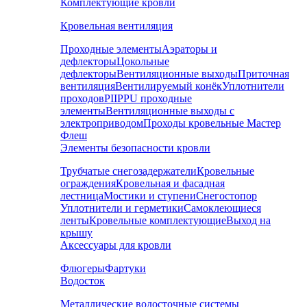
Комплектующие кровли
Кровельная вентиляция
Проходные элементы
Аэраторы и
дефлекторы
Цокольные
дефлекторы
Вентиляционные выходы
Приточная
вентиляция
Вентилируемый конёк
Уплотнители
проходов
PIIPPU проходные
элементы
Вентиляционные выходы с
электроприводом
Проходы кровельные Мастер
Флеш
Элементы безопасности кровли
Трубчатые снегозадержатели
Кровельные
ограждения
Кровельная и фасадная
лестница
Мостики и ступени
Снегостопор
Уплотнители и герметики
Самоклеющиеся
ленты
Кровельные комплектующие
Выход на
крышу
Аксессуары для кровли
Флюгеры
Фартуки
Водосток
Металлические водосточные системы