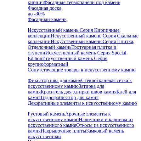
кирпич
Фасадные термопанели под камень
Фасадная доска
до -30%
Фасадный камень
Искусственный камень Серия Кирпичные
коллекции
Искусственный камень Серия Скальные
коллекции
Искусственный камень Серия Плитка,
Отделочный камень
Тротуарная плитка и
ступени
Искусственный камень Серия Special
Edition
Искусственный камень Серия
крупноформатный
Сопутствующие товары к искусственному камню
Фиксатор шва для камня
Стеклотканевая сетка к
искусственному камню
Затирка для
камня
Краситель для затирки швов камня
Клей для
камня
Гидрофобизатор для камня
Декоративные элементы к искусственному камню
Рустовый камень
Арочные элементы к
искусственному камню
Наличники и карнизы из
искусственного камня
Откосы из искусственного
камня
Накрывочные плиты
Замковый камень
искусственный