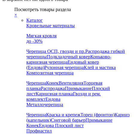
Посмотреть товары раздела
×
Каталог
Кровельные материалы
Мягкая кровля
до -30%
Черепица
ОСП, гвозди и пр.
Распродажа гибкой
черепицы
Подкладочный ковер
Коньково-
карнизная черепица
Ендовый ковер
(Ендова)
Рулонная черепица
Клей и мастика
Композитная черепица
Черепица
Конек
Вентиляция
Торцевая
планка
Распродажа
Примыкание
Плоский
лист
Карнизная планка
Гвозди и рем.
комплект
Ендова
Металлочерепица
Черепица
Краска и крепеж
Торец (фронтон)
Карниз
(капельник)
Снеговой барьер
Примыкание
Конек
Ендова
Плоский лист
Профнастил