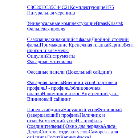
С8
С20
НС35
С44
С21
Комплектующие
Н75
Натуральная черепица
Универсальные комплектующие
Braas
Kriastak
Фальцевая кровля
Самозащелкивающийся фальц
Двойной стоячий
фальц
Примыкание
Крепежная планка
Карниз
Вент
прогон и кляммеры
Ондулин
Инструменты
Фасадные материалы
Фасадные панели (Цокольный сайдинг)
Фасадная панель
Внешний угол
Стартовый
профиль
J - профиль/облицовочная
планка
Наличник и откос
Внутренний угол
Виниловый сайдинг
Панель сайдинга
Наружный угол
Финишный
(завершающий) профиль
Наличник и
откос
Внутренний угол
H - профиль
(соединительный)
Окно для чердака
Альта-
Декор
Система отделки углов
Саморезы для
сайдинга
Софит
Карниз фаска
J -