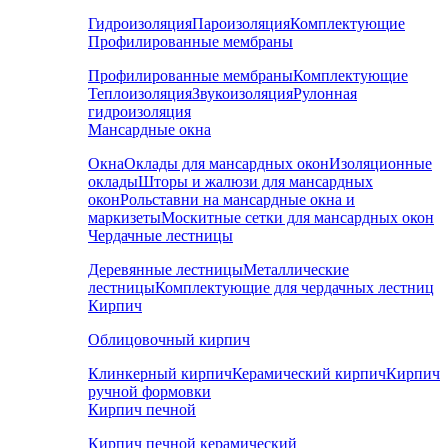
Гидроизоляция
Пароизоляция
Комплектующие
Профилированные мембраны
Профилированные мембраны
Комплектующие
Теплоизоляция
Звукоизоляция
Рулонная
гидроизоляция
Мансардные окна
Окна
Оклады для мансардных окон
Изоляционные
оклады
Шторы и жалюзи для мансардных
окон
Рольставни на мансардные окна и
маркизеты
Москитные сетки для мансардных окон
Чердачные лестницы
Деревянные лестницы
Металлические
лестницы
Комплектующие для чердачных лестниц
Кирпич
Облицовочный кирпич
Клинкерный кирпич
Керамический кирпич
Кирпич
ручной формовки
Кирпич печной
Кирпич печной керамический