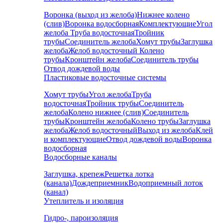
Воронка (выход из желоба)
Нижнее колено
(слив)
Воронка водосборная
Комплектующие
Угол
желоба
Труба водосточная
Тройник
трубы
Соединитель желоба
Хомут трубы
Заглушка
желоба
Желоб водосточный
Колено
трубы
Кронштейн желоба
Соединитель трубы
Отвод дождевой воды
Пластиковые водосточные системы
Хомут трубы
Угол желоба
Труба
водосточная
Тройник трубы
Соединитель
желоба
Колено нижнее (слив)
Соединитель
трубы
Кронштейн желоба
Колено трубы
Заглушка
желоба
Желоб водосточный
Выход из желоба
Клей
и комплектующие
Отвод дождевой воды
Воронка
водосборная
Водосборные каналы
Заглушка, крепеж
Решетка лотка
(канала)
Дождеприемник
Водоприемный лоток
(канал)
Утеплитель и изоляция
Гидро-, пароизоляция