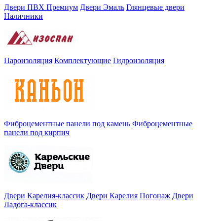
Двери ПВХ Премиум
Двери Эмаль
Глянцевые двери
Наличники
Пароизоляция
Комплектующие
Гидроизоляция
Фиброцементные панели под камень
Фиброцементные
панели под кирпич
Двери Карелия-классик
Двери Карелия
Погонаж
Двери
Ладога-классик