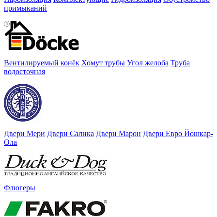
примыканий
Вентилируемый конёк
Хомут трубы
Угол желоба
Труба
водосточная
Двери Мери
Двери Салика
Двери Марон
Двери Евро Йошкар-
Ола
Флюгеры