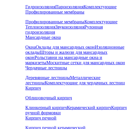
Гидроизоляция
Пароизоляция
Комплектующие
Профилированные мембраны
Профилированные мембраны
Комплектующие
Теплоизоляция
Звукоизоляция
Рулонная
гидроизоляция
Мансардные окна
Окна
Оклады для мансардных окон
Изоляционные
оклады
Шторы и жалюзи для мансардных
окон
Рольставни на мансардные окна и
маркизеты
Москитные сетки для мансардных окон
Чердачные лестницы
Деревянные лестницы
Металлические
лестницы
Комплектующие для чердачных лестниц
Кирпич
Облицовочный кирпич
Клинкерный кирпич
Керамический кирпич
Кирпич
ручной формовки
Кирпич печной
Кирпич печной керамический