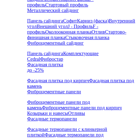
профиль
Стартовый профиль
Металлический сайдинг
Панель сайдинга
Софит
Карниз (фаска)
Внутренний
угол
Внешний угол
J - Профиль
F -
профиль
Околооконная планка
Отлив
Стартово-
финишная планка
Стыковочная планка
Фиброцементный сайдинг
Панель сайдинга
Комплектующие
Cedral
Фибростар
Фасадная плитка
до -25%
Фасадная плитка под кирпич
Фасадная плитка под
камень
Фиброцементные панели
Фиброцементные панели под
камень
Фиброцементные панели под кирпич
Козырьки и навесы
Отливы
Фасадные термопанели
Фасадные термопанели с клинкерной
плиткой
Фасадные термопанели под