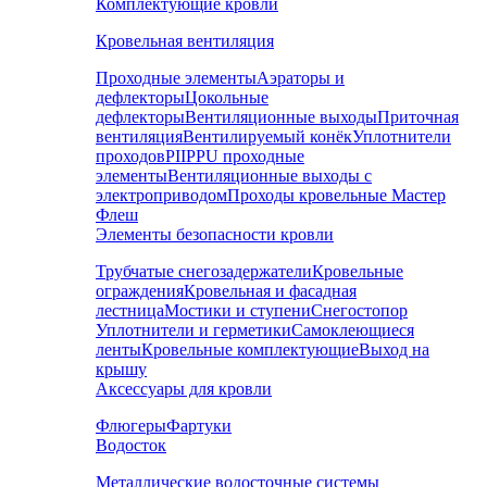
Комплектующие кровли
Кровельная вентиляция
Проходные элементы
Аэраторы и
дефлекторы
Цокольные
дефлекторы
Вентиляционные выходы
Приточная
вентиляция
Вентилируемый конёк
Уплотнители
проходов
PIIPPU проходные
элементы
Вентиляционные выходы с
электроприводом
Проходы кровельные Мастер
Флеш
Элементы безопасности кровли
Трубчатые снегозадержатели
Кровельные
ограждения
Кровельная и фасадная
лестница
Мостики и ступени
Снегостопор
Уплотнители и герметики
Самоклеющиеся
ленты
Кровельные комплектующие
Выход на
крышу
Аксессуары для кровли
Флюгеры
Фартуки
Водосток
Металлические водосточные системы