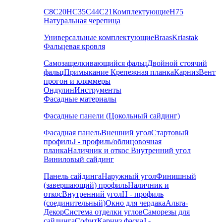
С8
С20
НС35
С44
С21
Комплектующие
Н75
Натуральная черепица
Универсальные комплектующие
Braas
Kriastak
Фальцевая кровля
Самозащелкивающийся фальц
Двойной стоячий
фальц
Примыкание
Крепежная планка
Карниз
Вент
прогон и кляммеры
Ондулин
Инструменты
Фасадные материалы
Фасадные панели (Цокольный сайдинг)
Фасадная панель
Внешний угол
Стартовый
профиль
J - профиль/облицовочная
планка
Наличник и откос
Внутренний угол
Виниловый сайдинг
Панель сайдинга
Наружный угол
Финишный
(завершающий) профиль
Наличник и
откос
Внутренний угол
H - профиль
(соединительный)
Окно для чердака
Альта-
Декор
Система отделки углов
Саморезы для
сайдинга
Софит
Карниз фаска
J -