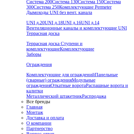
Система 200
Система 130
Система 150
Система
300
Система 250
Комплектующие Permeter
Дымоходы UNI без вент. канала
UNI д.20
UNI д.18
UNI д.16
UNI д.14
Вентиляционные каналы и комплектующие UNI
Террасная доска
Террасная доска
Ступени и
комплектующие
Комплектующие
Заборы
Ограждения
Комплектующие для ограждений
Панельные
(сварные) ограждения
Модульные
ограждения
Откатные ворота
Распашные ворота и
калитки
Металлический штакетник
Распродажа
Все бренды
Главная
Монтаж
Доставка и оплата
О компании
Партнерство
Вопрос-ответ