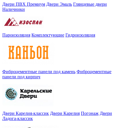
Двери ПВХ Премиум
Двери Эмаль
Глянцевые двери
Наличники
Пароизоляция
Комплектующие
Гидроизоляция
Фиброцементные панели под камень
Фиброцементные
панели под кирпич
Двери Карелия-классик
Двери Карелия
Погонаж
Двери
Ладога-классик