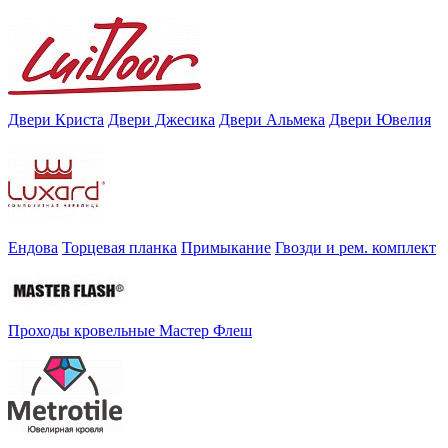
Двери Криста
Двери Джесика
Двери Альмека
Двери Ювелия
Ендова
Торцевая планка
Примыкание
Гвозди и рем. комплект
Проходы кровельные Мастер Флеш