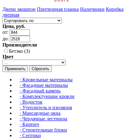
Двери экошпон
Притворная планка
Наличники
Коробка
дверная
Цена, руб.
от:
до:
Производители
Бетэко (3)
Цвет
Применить
Сбросить
·
Кровельные материалы
·
Фасадные материалы
·
Фасадный камень
·
Комплектующие кровли
·
Водосток
·
Утеплитель и изоляция
·
Мансардные окна
·
Чердачные лестницы
·
Кирпич
·
Строительные блоки
·
Септики