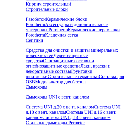
Кирпич строительный
Строительные блоки
Газобетон
Керамические блоки
Porotherm
Аксессуары и дополнительные
материалы Porotherm
Керамические перемычки
Porotherm
Кладочная сетка
Септики
Средства для очистки и защиты минеральных
поверхностей
Деревозащитные
средства
Огнезащитные составы и
огнебиозащитные средства
Лаки, краски и
декоративные составы
Грунтовки,
шпатлевки
Строительные герметики
Составы для
OSB
Модификатор для бетона
Дымоходы
Дымоходы UNI с вент. каналом
Система UNI д.20 с вент. каналом
Система UNI
д.18 с вент. каналом
Система UNI д.16 с вент.
каналом
Система UNI д.14 с вент. каналом
Стальные дымоходы Permeter