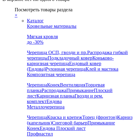
Посмотреть товары раздела
×
Каталог
Кровельные материалы
Мягкая кровля
до -30%
Черепица
ОСП, гвозди и пр.
Распродажа гибкой
черепицы
Подкладочный ковер
Коньково-
карнизная черепица
Ендовый ковер
(Ендова)
Рулонная черепица
Клей и мастика
Композитная черепица
Черепица
Конек
Вентиляция
Торцевая
планка
Распродажа
Примыкание
Плоский
лист
Карнизная планка
Гвозди и рем.
комплект
Ендова
Металлочерепица
Черепица
Краска и крепеж
Торец (фронтон)
Карниз
(капельник)
Снеговой барьер
Примыкание
Конек
Ендова
Плоский лист
Профнастил