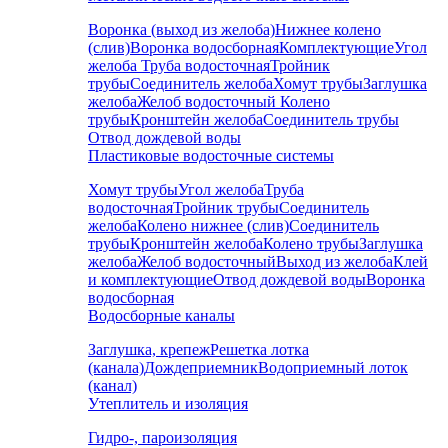
Воронка (выход из желоба)
Нижнее колено
(слив)
Воронка водосборная
Комплектующие
Угол
желоба
Труба водосточная
Тройник
трубы
Соединитель желоба
Хомут трубы
Заглушка
желоба
Желоб водосточный
Колено
трубы
Кронштейн желоба
Соединитель трубы
Отвод дождевой воды
Пластиковые водосточные системы
Хомут трубы
Угол желоба
Труба
водосточная
Тройник трубы
Соединитель
желоба
Колено нижнее (слив)
Соединитель
трубы
Кронштейн желоба
Колено трубы
Заглушка
желоба
Желоб водосточный
Выход из желоба
Клей
и комплектующие
Отвод дождевой воды
Воронка
водосборная
Водосборные каналы
Заглушка, крепеж
Решетка лотка
(канала)
Дождеприемник
Водоприемный лоток
(канал)
Утеплитель и изоляция
Гидро-, пароизоляция