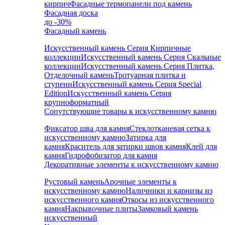
кирпич
Фасадные термопанели под камень
Фасадная доска
до -30%
Фасадный камень
Искусственный камень Серия Кирпичные
коллекции
Искусственный камень Серия Скальные
коллекции
Искусственный камень Серия Плитка,
Отделочный камень
Тротуарная плитка и
ступени
Искусственный камень Серия Special
Edition
Искусственный камень Серия
крупноформатный
Сопутствующие товары к искусственному камню
Фиксатор шва для камня
Стеклотканевая сетка к
искусственному камню
Затирка для
камня
Краситель для затирки швов камня
Клей для
камня
Гидрофобизатор для камня
Декоративные элементы к искусственному камню
Рустовый камень
Арочные элементы к
искусственному камню
Наличники и карнизы из
искусственного камня
Откосы из искусственного
камня
Накрывочные плиты
Замковый камень
искусственный