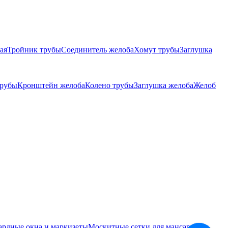
ая
Тройник трубы
Соединитель желоба
Хомут трубы
Заглушка
трубы
Кронштейн желоба
Колено трубы
Заглушка желоба
Желоб
ардные окна и маркизеты
Москитные сетки для мансардных