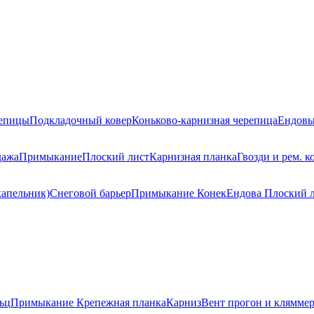
репицы
Подкладочный ковер
Коньково-карнизная черепица
Ендовы
дажа
Примыкание
Плоский лист
Карнизная планка
Гвозди и рем. к
капельник)
Снеговой барьер
Примыкание
Конек
Ендова
Плоский 
ьц
Примыкание
Крепежная планка
Карниз
Вент прогон и клямме