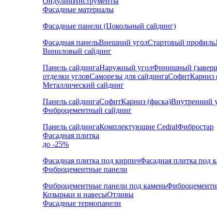
Ондулин
Инструменты
Фасадные материалы
Фасадные панели (Цокольный сайдинг)
Фасадная панель
Внешний угол
Стартовый профиль
Виниловый сайдинг
Панель сайдинга
Наружный угол
Финишный (завер
отделки углов
Саморезы для сайдинга
Софит
Карниз 
Металлический сайдинг
Панель сайдинга
Софит
Карниз (фаска)
Внутренний 
Фиброцементный сайдинг
Панель сайдинга
Комплектующие Cedral
Фибростар
Фасадная плитка
до -25%
Фасадная плитка под кирпич
Фасадная плитка под 
Фиброцементные панели
Фиброцементные панели под камень
Фиброцементн
Козырьки и навесы
Отливы
Фасадные термопанели