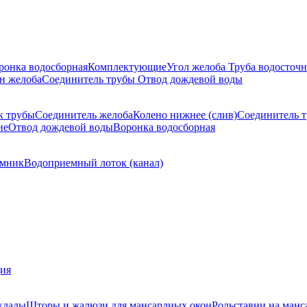
ронка водосборная
Комплектующие
Угол желоба
Труба водосточн
н желоба
Соединитель трубы
Отвод дождевой воды
к трубы
Соединитель желоба
Колено нижнее (слив)
Соединитель 
ие
Отвод дождевой воды
Воронка водосборная
мник
Водоприемный лоток (канал)
ция
клады
Шторы и жалюзи для мансардных окон
Рольставни на манс