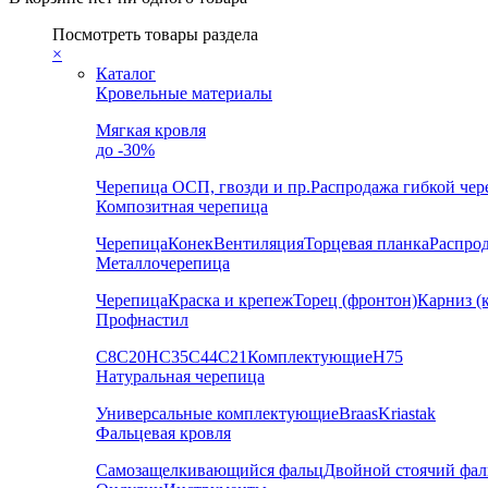
Посмотреть товары раздела
×
Каталог
Кровельные материалы
Мягкая кровля
до -30%
Черепица
ОСП, гвозди и пр.
Распродажа гибкой че
Композитная черепица
Черепица
Конек
Вентиляция
Торцевая планка
Распро
Металлочерепица
Черепица
Краска и крепеж
Торец (фронтон)
Карниз (
Профнастил
С8
С20
НС35
С44
С21
Комплектующие
Н75
Натуральная черепица
Универсальные комплектующие
Braas
Kriastak
Фальцевая кровля
Самозащелкивающийся фальц
Двойной стоячий фал