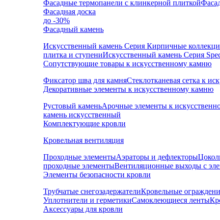
Фасадные термопанели с клинкерной плиткой
Фаса
Фасадная доска
до -30%
Фасадный камень
Искусственный камень Серия Кирпичные коллекц
плитка и ступени
Искусственный камень Серия Speci
Сопутствующие товары к искусственному камню
Фиксатор шва для камня
Стеклотканевая сетка к и
Декоративные элементы к искусственному камню
Рустовый камень
Арочные элементы к искусственн
камень искусственный
Комплектующие кровли
Кровельная вентиляция
Проходные элементы
Аэраторы и дефлекторы
Цокол
проходные элементы
Вентиляционные выходы с эл
Элементы безопасности кровли
Трубчатые снегозадержатели
Кровельные ограждени
Уплотнители и герметики
Самоклеющиеся ленты
Кр
Аксессуары для кровли