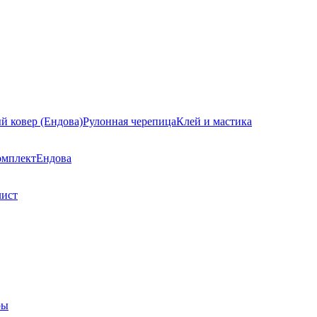
й ковер (Ендова)
Рулонная черепица
Клей и мастика
омплект
Ендова
лист
ры