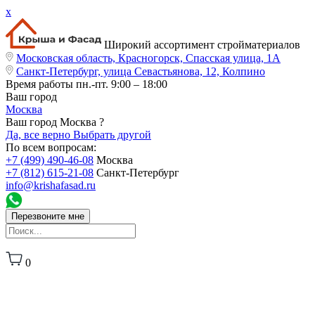
x
Широкий ассортимент стройматериалов
Московская область, Красногорск, Спасская улица, 1А
Санкт-Петербург, улица Севастьянова, 12, Колпино
Время работы
пн.-пт. 9:00 – 18:00
Ваш город
Москва
Ваш город Москва ?
Да, все верно
Выбрать другой
По всем вопросам:
+7 (499) 490-46-08
Москва
+7 (812) 615-21-08
Санкт-Петербург
info@krishafasad.ru
Перезвоните мне
0