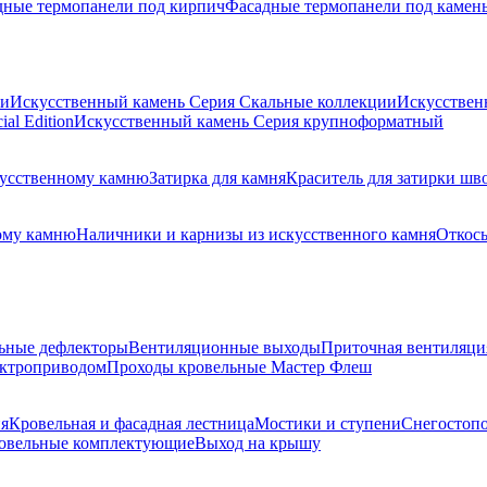
дные термопанели под кирпич
Фасадные термопанели под камен
ии
Искусственный камень Серия Скальные коллекции
Искусствен
al Edition
Искусственный камень Серия крупноформатный
скусственному камню
Затирка для камня
Краситель для затирки шв
ому камню
Наличники и карнизы из искусственного камня
Откосы
ьные дефлекторы
Вентиляционные выходы
Приточная вентиляци
ектроприводом
Проходы кровельные Мастер Флеш
я
Кровельная и фасадная лестница
Мостики и ступени
Снегостоп
овельные комплектующие
Выход на крышу