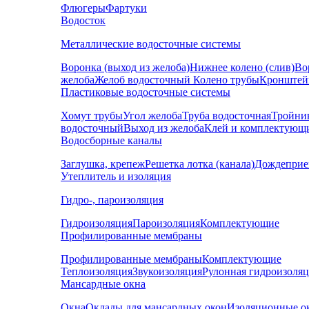
Флюгеры
Фартуки
Водосток
Металлические водосточные системы
Воронка (выход из желоба)
Нижнее колено (слив)
Во
желоба
Желоб водосточный
Колено трубы
Кронштей
Пластиковые водосточные системы
Хомут трубы
Угол желоба
Труба водосточная
Тройни
водосточный
Выход из желоба
Клей и комплектующ
Водосборные каналы
Заглушка, крепеж
Решетка лотка (канала)
Дождеприе
Утеплитель и изоляция
Гидро-, пароизоляция
Гидроизоляция
Пароизоляция
Комплектующие
Профилированные мембраны
Профилированные мембраны
Комплектующие
Теплоизоляция
Звукоизоляция
Рулонная гидроизоля
Мансардные окна
Окна
Оклады для мансардных окон
Изоляционные о