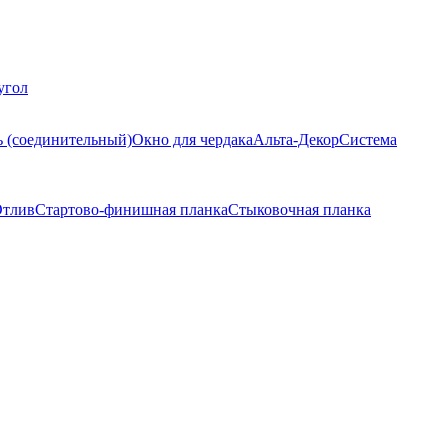
угол
ь (соединительный)
Окно для чердака
Альта-Декор
Система
тлив
Стартово-финишная планка
Стыковочная планка