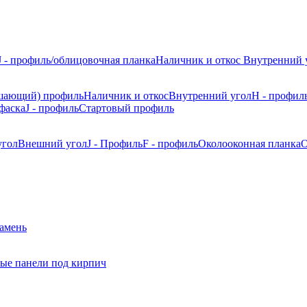
J - профиль/облицовочная планка
Наличник и откос
Внутренний 
шающий) профиль
Наличник и откос
Внутренний угол
H - профил
фаска
J - профиль
Стартовый профиль
угол
Внешний угол
J - Профиль
F - профиль
Околооконная планка
О
камень
ые панели под кирпич