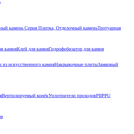
ь
ный камень Серия Плитка, Отделочный камень
Тротуарная
ов камня
Клей для камня
Гидрофобизатор для камня
 из искусственного камня
Накрывочные плиты
Замковый
я
Вентилируемый конёк
Уплотнители проходов
PIIPPU
ор