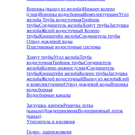
Воронка (выход из желоба)
Нижнее колено
(слив)
Воронка водосборная
Комплектующие
Угол
желоба
Труба водосточная
Тройник
трубы
Соединитель желоба
Хомут трубы
Заглушка
желоба
Желоб водосточный
Колено
трубы
Кронштейн желоба
Соединитель трубы
Отвод дождевой воды
Пластиковые водосточные системы
Хомут трубы
Угол желоба
Труба
водосточная
Тройник трубы
Соединитель
желоба
Колено нижнее (слив)
Соединитель
трубы
Кронштейн желоба
Колено трубы
Заглушка
желоба
Желоб водосточный
Выход из желоба
Клей
и комплектующие
Отвод дождевой воды
Воронка
водосборная
Водосборные каналы
Заглушка, крепеж
Решетка лотка
(канала)
Дождеприемник
Водоприемный лоток
(канал)
Утеплитель и изоляция
Гидро-, пароизоляция