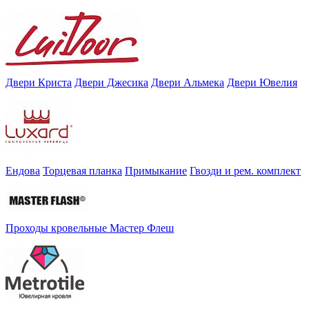
Двери Криста
Двери Джесика
Двери Альмека
Двери Ювелия
Ендова
Торцевая планка
Примыкание
Гвозди и рем. комплект
Проходы кровельные Мастер Флеш