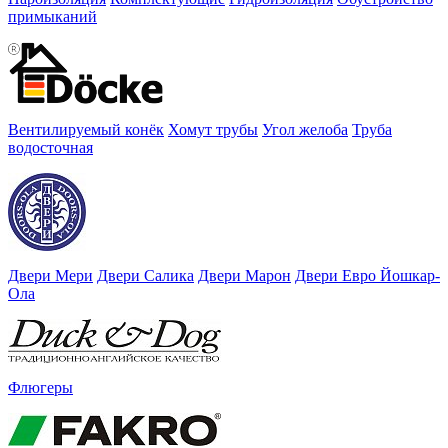
примыканий
Вентилируемый конёк
Хомут трубы
Угол желоба
Труба
водосточная
Двери Мери
Двери Салика
Двери Марон
Двери Евро Йошкар-
Ола
Флюгеры