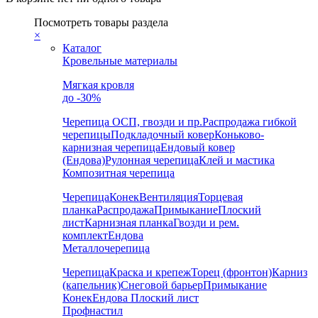
Посмотреть товары раздела
×
Каталог
Кровельные материалы
Мягкая кровля
до -30%
Черепица
ОСП, гвозди и пр.
Распродажа гибкой
черепицы
Подкладочный ковер
Коньково-
карнизная черепица
Ендовый ковер
(Ендова)
Рулонная черепица
Клей и мастика
Композитная черепица
Черепица
Конек
Вентиляция
Торцевая
планка
Распродажа
Примыкание
Плоский
лист
Карнизная планка
Гвозди и рем.
комплект
Ендова
Металлочерепица
Черепица
Краска и крепеж
Торец (фронтон)
Карниз
(капельник)
Снеговой барьер
Примыкание
Конек
Ендова
Плоский лист
Профнастил