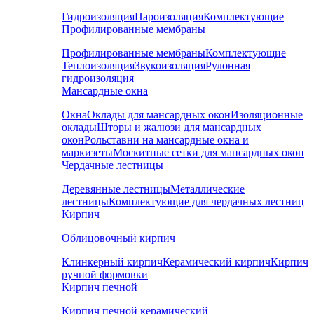
Гидроизоляция
Пароизоляция
Комплектующие
Профилированные мембраны
Профилированные мембраны
Комплектующие
Теплоизоляция
Звукоизоляция
Рулонная
гидроизоляция
Мансардные окна
Окна
Оклады для мансардных окон
Изоляционные
оклады
Шторы и жалюзи для мансардных
окон
Рольставни на мансардные окна и
маркизеты
Москитные сетки для мансардных окон
Чердачные лестницы
Деревянные лестницы
Металлические
лестницы
Комплектующие для чердачных лестниц
Кирпич
Облицовочный кирпич
Клинкерный кирпич
Керамический кирпич
Кирпич
ручной формовки
Кирпич печной
Кирпич печной керамический