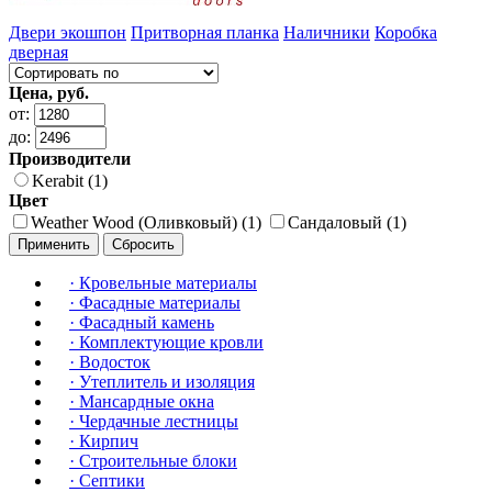
Двери экошпон
Притворная планка
Наличники
Коробка
дверная
Цена, руб.
от:
до:
Производители
Kerabit (1)
Цвет
Weather Wood (Оливковый) (1)
Сандаловый (1)
Применить
Сбросить
·
Кровельные материалы
·
Фасадные материалы
·
Фасадный камень
·
Комплектующие кровли
·
Водосток
·
Утеплитель и изоляция
·
Мансардные окна
·
Чердачные лестницы
·
Кирпич
·
Строительные блоки
·
Септики