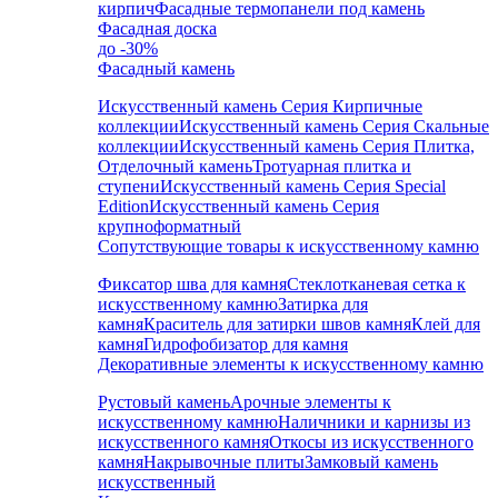
кирпич
Фасадные термопанели под камень
Фасадная доска
до -30%
Фасадный камень
Искусственный камень Серия Кирпичные
коллекции
Искусственный камень Серия Скальные
коллекции
Искусственный камень Серия Плитка,
Отделочный камень
Тротуарная плитка и
ступени
Искусственный камень Серия Special
Edition
Искусственный камень Серия
крупноформатный
Сопутствующие товары к искусственному камню
Фиксатор шва для камня
Стеклотканевая сетка к
искусственному камню
Затирка для
камня
Краситель для затирки швов камня
Клей для
камня
Гидрофобизатор для камня
Декоративные элементы к искусственному камню
Рустовый камень
Арочные элементы к
искусственному камню
Наличники и карнизы из
искусственного камня
Откосы из искусственного
камня
Накрывочные плиты
Замковый камень
искусственный