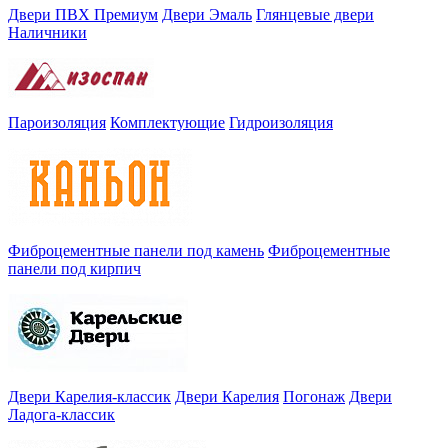
Двери ПВХ Премиум
Двери Эмаль
Глянцевые двери
Наличники
Пароизоляция
Комплектующие
Гидроизоляция
Фиброцементные панели под камень
Фиброцементные
панели под кирпич
Двери Карелия-классик
Двери Карелия
Погонаж
Двери
Ладога-классик