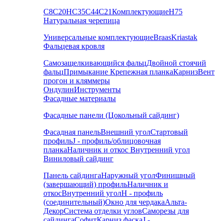
С8
С20
НС35
С44
С21
Комплектующие
Н75
Натуральная черепица
Универсальные комплектующие
Braas
Kriastak
Фальцевая кровля
Самозащелкивающийся фальц
Двойной стоячий
фальц
Примыкание
Крепежная планка
Карниз
Вент
прогон и кляммеры
Ондулин
Инструменты
Фасадные материалы
Фасадные панели (Цокольный сайдинг)
Фасадная панель
Внешний угол
Стартовый
профиль
J - профиль/облицовочная
планка
Наличник и откос
Внутренний угол
Виниловый сайдинг
Панель сайдинга
Наружный угол
Финишный
(завершающий) профиль
Наличник и
откос
Внутренний угол
H - профиль
(соединительный)
Окно для чердака
Альта-
Декор
Система отделки углов
Саморезы для
сайдинга
Софит
Карниз фаска
J -