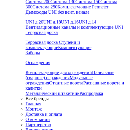
Система 200
Система 130
Система 150
Система
300
Система 250
Комплектующие Permeter
Дымоходы UNI без вент. канала
UNI д.20
UNI д.18
UNI д.16
UNI д.14
Вентиляционные каналы и комплектующие UNI
Террасная доска
Террасная доска
Ступени и
комплектующие
Комплектующие
Заборы
Ограждения
Комплектующие для ограждений
Панельные
(сварные) ограждения
Модульные
ограждения
Откатные ворота
Распашные ворота и
калитки
Металлический штакетник
Распродажа
Все бренды
Главная
Монтаж
Доставка и оплата
О компании
Партнерство
Вопрос-ответ