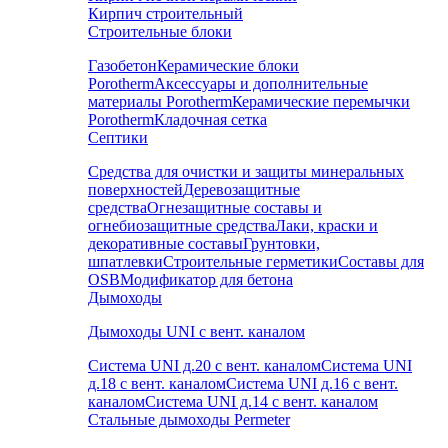
Кирпич строительный
Строительные блоки
Газобетон
Керамические блоки
Porotherm
Аксессуары и дополнительные
материалы Porotherm
Керамические перемычки
Porotherm
Кладочная сетка
Септики
Средства для очистки и защиты минеральных
поверхностей
Деревозащитные
средства
Огнезащитные составы и
огнебиозащитные средства
Лаки, краски и
декоративные составы
Грунтовки,
шпатлевки
Строительные герметики
Составы для
OSB
Модификатор для бетона
Дымоходы
Дымоходы UNI с вент. каналом
Система UNI д.20 с вент. каналом
Система UNI
д.18 с вент. каналом
Система UNI д.16 с вент.
каналом
Система UNI д.14 с вент. каналом
Стальные дымоходы Permeter