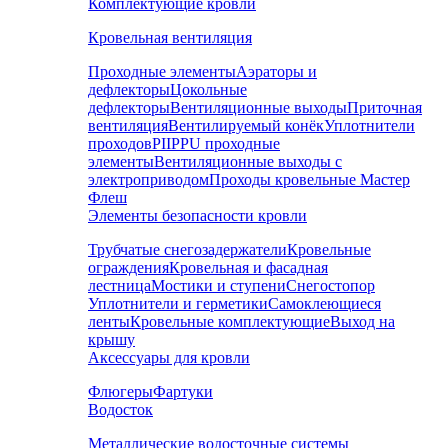
Комплектующие кровли
Кровельная вентиляция
Проходные элементы
Аэраторы и
дефлекторы
Цокольные
дефлекторы
Вентиляционные выходы
Приточная
вентиляция
Вентилируемый конёк
Уплотнители
проходов
PIIPPU проходные
элементы
Вентиляционные выходы с
электроприводом
Проходы кровельные Мастер
Флеш
Элементы безопасности кровли
Трубчатые снегозадержатели
Кровельные
ограждения
Кровельная и фасадная
лестница
Мостики и ступени
Снегостопор
Уплотнители и герметики
Самоклеющиеся
ленты
Кровельные комплектующие
Выход на
крышу
Аксессуары для кровли
Флюгеры
Фартуки
Водосток
Металлические водосточные системы