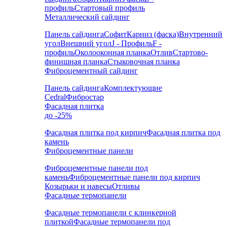
профиль
Стартовый профиль
Металлический сайдинг
Панель сайдинга
Софит
Карниз (фаска)
Внутренний
угол
Внешний угол
J - Профиль
F -
профиль
Околооконная планка
Отлив
Стартово-
финишная планка
Стыковочная планка
Фиброцементный сайдинг
Панель сайдинга
Комплектующие
Cedral
Фибростар
Фасадная плитка
до -25%
Фасадная плитка под кирпич
Фасадная плитка под
камень
Фиброцементные панели
Фиброцементные панели под
камень
Фиброцементные панели под кирпич
Козырьки и навесы
Отливы
Фасадные термопанели
Фасадные термопанели с клинкерной
плиткой
Фасадные термопанели под