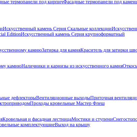
дные термопанели под кирпич
Фасадные термопанели под камен
ии
Искусственный камень Серия Скальные коллекции
Искусствен
al Edition
Искусственный камень Серия крупноформатный
скусственному камню
Затирка для камня
Краситель для затирки шв
ому камню
Наличники и карнизы из искусственного камня
Откосы
ьные дефлекторы
Вентиляционные выходы
Приточная вентиляци
ектроприводом
Проходы кровельные Мастер Флеш
я
Кровельная и фасадная лестница
Мостики и ступени
Снегостоп
овельные комплектующие
Выход на крышу