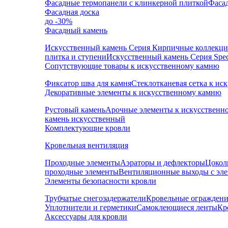
Фасадные термопанели с клинкерной плиткой
Фаса
Фасадная доска
до -30%
Фасадный камень
Искусственный камень Серия Кирпичные коллекц
плитка и ступени
Искусственный камень Серия Speci
Сопутствующие товары к искусственному камню
Фиксатор шва для камня
Стеклотканевая сетка к и
Декоративные элементы к искусственному камню
Рустовый камень
Арочные элементы к искусственн
камень искусственный
Комплектующие кровли
Кровельная вентиляция
Проходные элементы
Аэраторы и дефлекторы
Цокол
проходные элементы
Вентиляционные выходы с эл
Элементы безопасности кровли
Трубчатые снегозадержатели
Кровельные ограждени
Уплотнители и герметики
Самоклеющиеся ленты
Кр
Аксессуары для кровли