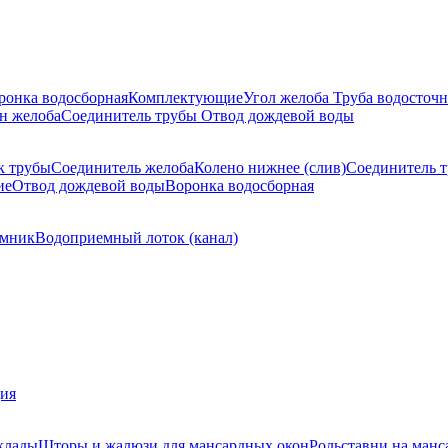
ронка водосборная
Комплектующие
Угол желоба
Труба водосточн
н желоба
Соединитель трубы
Отвод дождевой воды
к трубы
Соединитель желоба
Колено нижнее (слив)
Соединитель 
ие
Отвод дождевой воды
Воронка водосборная
мник
Водоприемный лоток (канал)
ция
клады
Шторы и жалюзи для мансардных окон
Рольставни на манс