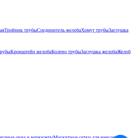
ая
Тройник трубы
Соединитель желоба
Хомут трубы
Заглушка
трубы
Кронштейн желоба
Колено трубы
Заглушка желоба
Желоб
ардные окна и маркизеты
Москитные сетки для мансардных