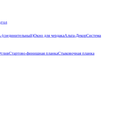
угол
ь (соединительный)
Окно для чердака
Альта-Декор
Система
тлив
Стартово-финишная планка
Стыковочная планка