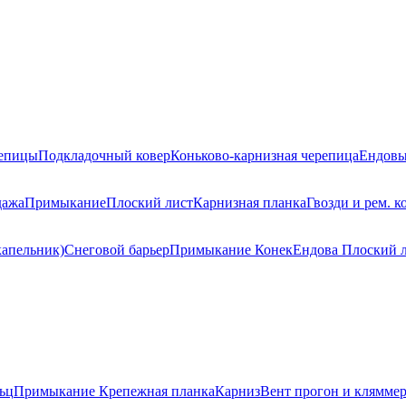
репицы
Подкладочный ковер
Коньково-карнизная черепица
Ендовы
дажа
Примыкание
Плоский лист
Карнизная планка
Гвозди и рем. к
капельник)
Снеговой барьер
Примыкание
Конек
Ендова
Плоский 
ьц
Примыкание
Крепежная планка
Карниз
Вент прогон и клямме