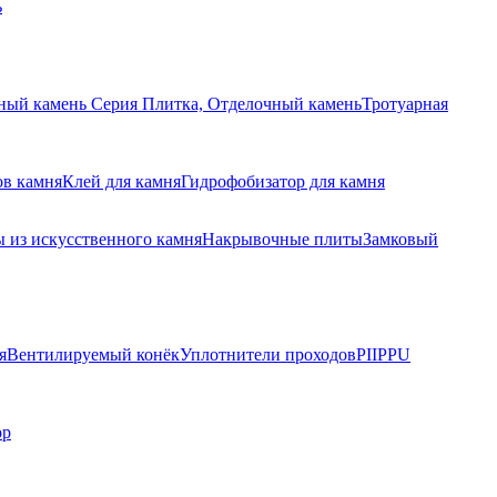
ь
ный камень Серия Плитка, Отделочный камень
Тротуарная
ов камня
Клей для камня
Гидрофобизатор для камня
 из искусственного камня
Накрывочные плиты
Замковый
я
Вентилируемый конёк
Уплотнители проходов
PIIPPU
ор