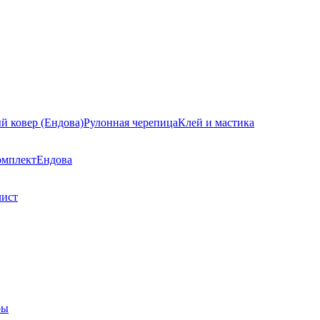
й ковер (Ендова)
Рулонная черепица
Клей и мастика
омплект
Ендова
лист
ры