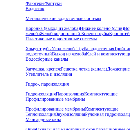
Флюгеры
Фартуки
Водосток
Металлические водосточные системы
Воронка (выход из желоба)
Нижнее колено (слив)
Во
желоба
Желоб водосточный
Колено трубы
Кронштей
Пластиковые водосточные системы
Хомут трубы
Угол желоба
Труба водосточная
Тройни
водосточный
Выход из желоба
Клей и комплектующ
Водосборные каналы
Заглушка, крепеж
Решетка лотка (канала)
Дождеприе
Утеплитель и изоляция
Гидро-, пароизоляция
Гидроизоляция
Пароизоляция
Комплектующие
Профилированные мембраны
Профилированные мембраны
Комплектующие
Теплоизоляция
Звукоизоляция
Рулонная гидроизоля
Мансардные окна
Окна
Оклады для мансардных окон
Изоляционные о