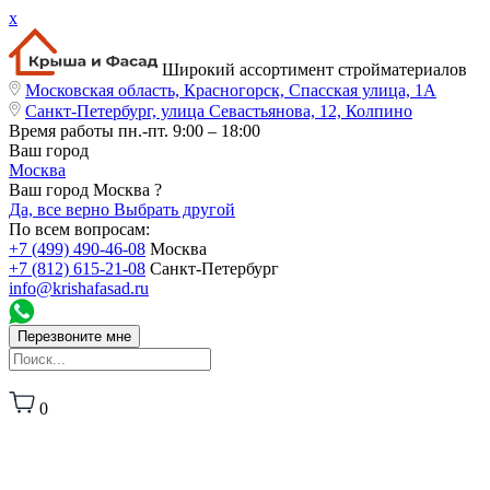
x
Широкий ассортимент стройматериалов
Московская область, Красногорск, Спасская улица, 1А
Санкт-Петербург, улица Севастьянова, 12, Колпино
Время работы
пн.-пт. 9:00 – 18:00
Ваш город
Москва
Ваш город Москва ?
Да, все верно
Выбрать другой
По всем вопросам:
+7 (499) 490-46-08
Москва
+7 (812) 615-21-08
Санкт-Петербург
info@krishafasad.ru
Перезвоните мне
0