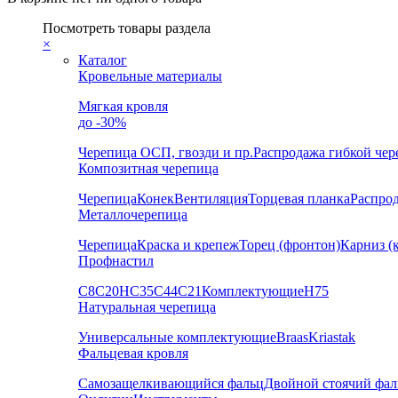
Посмотреть товары раздела
×
Каталог
Кровельные материалы
Мягкая кровля
до -30%
Черепица
ОСП, гвозди и пр.
Распродажа гибкой че
Композитная черепица
Черепица
Конек
Вентиляция
Торцевая планка
Распро
Металлочерепица
Черепица
Краска и крепеж
Торец (фронтон)
Карниз (
Профнастил
С8
С20
НС35
С44
С21
Комплектующие
Н75
Натуральная черепица
Универсальные комплектующие
Braas
Kriastak
Фальцевая кровля
Самозащелкивающийся фальц
Двойной стоячий фал