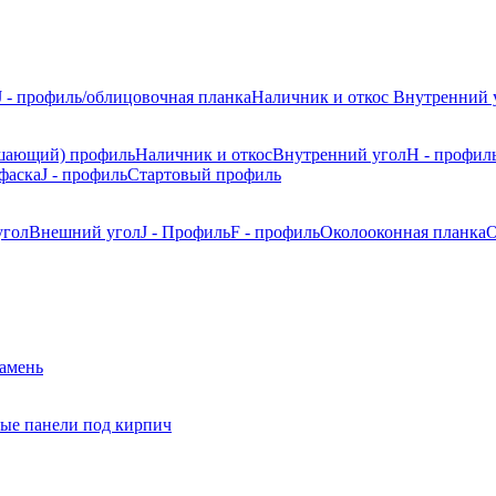
J - профиль/облицовочная планка
Наличник и откос
Внутренний 
шающий) профиль
Наличник и откос
Внутренний угол
H - профил
фаска
J - профиль
Стартовый профиль
угол
Внешний угол
J - Профиль
F - профиль
Околооконная планка
О
камень
ые панели под кирпич