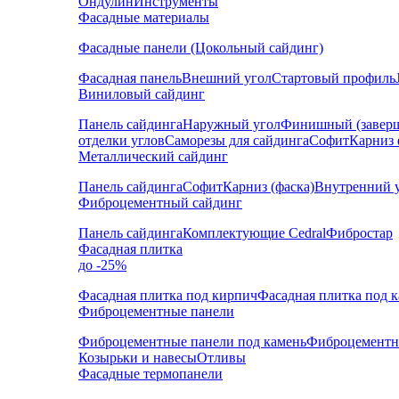
Ондулин
Инструменты
Фасадные материалы
Фасадные панели (Цокольный сайдинг)
Фасадная панель
Внешний угол
Стартовый профиль
Виниловый сайдинг
Панель сайдинга
Наружный угол
Финишный (завер
отделки углов
Саморезы для сайдинга
Софит
Карниз 
Металлический сайдинг
Панель сайдинга
Софит
Карниз (фаска)
Внутренний 
Фиброцементный сайдинг
Панель сайдинга
Комплектующие Cedral
Фибростар
Фасадная плитка
до -25%
Фасадная плитка под кирпич
Фасадная плитка под 
Фиброцементные панели
Фиброцементные панели под камень
Фиброцементн
Козырьки и навесы
Отливы
Фасадные термопанели