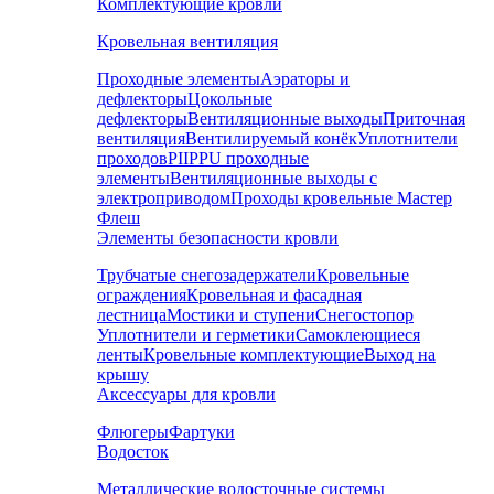
Комплектующие кровли
Кровельная вентиляция
Проходные элементы
Аэраторы и
дефлекторы
Цокольные
дефлекторы
Вентиляционные выходы
Приточная
вентиляция
Вентилируемый конёк
Уплотнители
проходов
PIIPPU проходные
элементы
Вентиляционные выходы с
электроприводом
Проходы кровельные Мастер
Флеш
Элементы безопасности кровли
Трубчатые снегозадержатели
Кровельные
ограждения
Кровельная и фасадная
лестница
Мостики и ступени
Снегостопор
Уплотнители и герметики
Самоклеющиеся
ленты
Кровельные комплектующие
Выход на
крышу
Аксессуары для кровли
Флюгеры
Фартуки
Водосток
Металлические водосточные системы