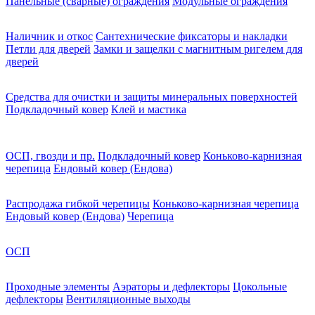
Панельные (сварные) ограждения
Модульные ограждения
Наличник и откос
Сантехнические фиксаторы и накладки
Петли для дверей
Замки и защелки с магнитным ригелем для
дверей
Средства для очистки и защиты минеральных поверхностей
Подкладочный ковер
Клей и мастика
ОСП, гвозди и пр.
Подкладочный ковер
Коньково-карнизная
черепица
Ендовый ковер (Ендова)
Распродажа гибкой черепицы
Коньково-карнизная черепица
Ендовый ковер (Ендова)
Черепица
ОСП
Проходные элементы
Аэраторы и дефлекторы
Цокольные
дефлекторы
Вентиляционные выходы