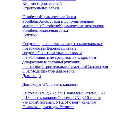
Кирпич строительный
Строительные блоки
Газобетон
Керамические блоки
Porotherm
Аксессуары и дополнительные
материалы Porotherm
Керамические перемычки
Porotherm
Кладочная сетка
Септики
Средства для очистки и защиты минеральных
поверхностей
Деревозащитные
средства
Огнезащитные составы и
огнебиозащитные средства
Лаки, краски и
декоративные составы
Грунтовки,
шпатлевки
Строительные герметики
Составы для
OSB
Модификатор для бетона
Дымоходы
Дымоходы UNI с вент. каналом
Система UNI д.20 с вент. каналом
Система UNI
д.18 с вент. каналом
Система UNI д.16 с вент.
каналом
Система UNI д.14 с вент. каналом
Стальные дымоходы Permeter