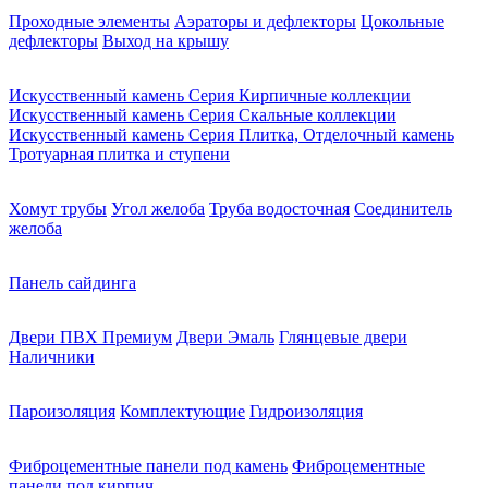
Проходные элементы
Аэраторы и дефлекторы
Цокольные
дефлекторы
Выход на крышу
Искусственный камень Серия Кирпичные коллекции
Искусственный камень Серия Скальные коллекции
Искусственный камень Серия Плитка, Отделочный камень
Тротуарная плитка и ступени
Хомут трубы
Угол желоба
Труба водосточная
Соединитель
желоба
Панель сайдинга
Двери ПВХ Премиум
Двери Эмаль
Глянцевые двери
Наличники
Пароизоляция
Комплектующие
Гидроизоляция
Фиброцементные панели под камень
Фиброцементные
панели под кирпич