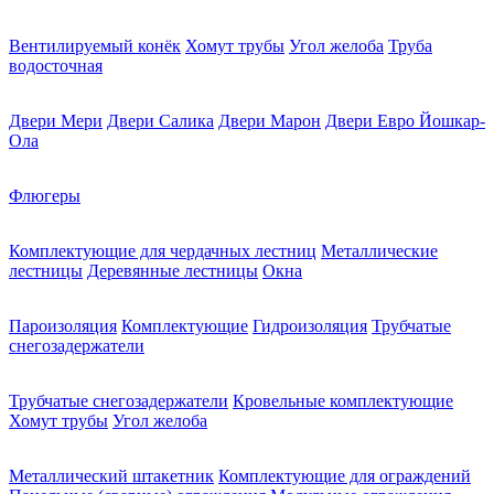
Вентилируемый конёк
Хомут трубы
Угол желоба
Труба
водосточная
Двери Мери
Двери Салика
Двери Марон
Двери Евро Йошкар-
Ола
Флюгеры
Комплектующие для чердачных лестниц
Металлические
лестницы
Деревянные лестницы
Окна
Пароизоляция
Комплектующие
Гидроизоляция
Трубчатые
снегозадержатели
Трубчатые снегозадержатели
Кровельные комплектующие
Хомут трубы
Угол желоба
Металлический штакетник
Комплектующие для ограждений