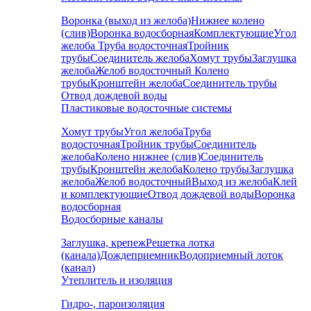
Воронка (выход из желоба)
Нижнее колено
(слив)
Воронка водосборная
Комплектующие
Угол
желоба
Труба водосточная
Тройник
трубы
Соединитель желоба
Хомут трубы
Заглушка
желоба
Желоб водосточный
Колено
трубы
Кронштейн желоба
Соединитель трубы
Отвод дождевой воды
Пластиковые водосточные системы
Хомут трубы
Угол желоба
Труба
водосточная
Тройник трубы
Соединитель
желоба
Колено нижнее (слив)
Соединитель
трубы
Кронштейн желоба
Колено трубы
Заглушка
желоба
Желоб водосточный
Выход из желоба
Клей
и комплектующие
Отвод дождевой воды
Воронка
водосборная
Водосборные каналы
Заглушка, крепеж
Решетка лотка
(канала)
Дождеприемник
Водоприемный лоток
(канал)
Утеплитель и изоляция
Гидро-, пароизоляция