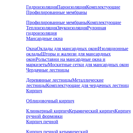
Гидроизоляция
Пароизоляция
Комплектующие
Профилированные мембраны
Профилированные мембраны
Комплектующие
Теплоизоляция
Звукоизоляция
Рулонная
гидроизоляция
Мансардные окна
Окна
Оклады для мансардных окон
Изоляционные
оклады
Шторы и жалюзи для мансардных
окон
Рольставни на мансардные окна и
маркизеты
Москитные сетки для мансардных окон
Чердачные лестницы
Деревянные лестницы
Металлические
лестницы
Комплектующие для чердачных лестниц
Кирпич
Облицовочный кирпич
Клинкерный кирпич
Керамический кирпич
Кирпич
ручной формовки
Кирпич печной
Кирпич печной керамический