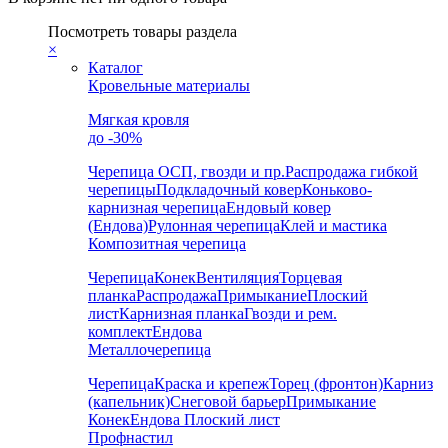
Посмотреть товары раздела
×
Каталог
Кровельные материалы
Мягкая кровля
до -30%
Черепица
ОСП, гвозди и пр.
Распродажа гибкой
черепицы
Подкладочный ковер
Коньково-
карнизная черепица
Ендовый ковер
(Ендова)
Рулонная черепица
Клей и мастика
Композитная черепица
Черепица
Конек
Вентиляция
Торцевая
планка
Распродажа
Примыкание
Плоский
лист
Карнизная планка
Гвозди и рем.
комплект
Ендова
Металлочерепица
Черепица
Краска и крепеж
Торец (фронтон)
Карниз
(капельник)
Снеговой барьер
Примыкание
Конек
Ендова
Плоский лист
Профнастил