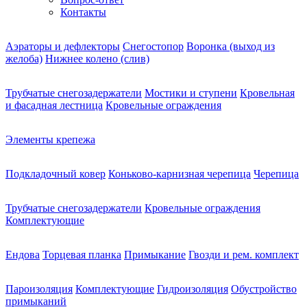
Контакты
Аэраторы и дефлекторы
Снегостопор
Воронка (выход из
желоба)
Нижнее колено (слив)
Трубчатые снегозадержатели
Мостики и ступени
Кровельная
и фасадная лестница
Кровельные ограждения
Элементы крепежа
Подкладочный ковер
Коньково-карнизная черепица
Черепица
Трубчатые снегозадержатели
Кровельные ограждения
Комплектующие
Ендова
Торцевая планка
Примыкание
Гвозди и рем. комплект
Пароизоляция
Комплектующие
Гидроизоляция
Обустройство
примыканий