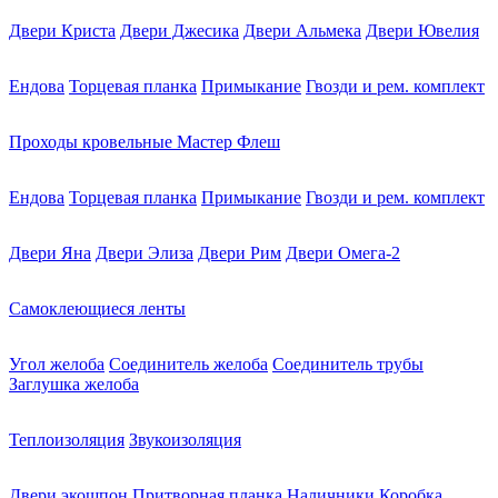
Двери Криста
Двери Джесика
Двери Альмека
Двери Ювелия
Ендова
Торцевая планка
Примыкание
Гвозди и рем. комплект
Проходы кровельные Мастер Флеш
Ендова
Торцевая планка
Примыкание
Гвозди и рем. комплект
Двери Яна
Двери Элиза
Двери Рим
Двери Омега-2
Самоклеющиеся ленты
Угол желоба
Соединитель желоба
Соединитель трубы
Заглушка желоба
Теплоизоляция
Звукоизоляция
Двери экошпон
Притворная планка
Наличники
Коробка