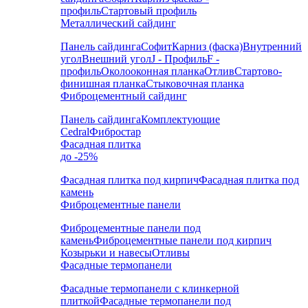
профиль
Стартовый профиль
Металлический сайдинг
Панель сайдинга
Софит
Карниз (фаска)
Внутренний
угол
Внешний угол
J - Профиль
F -
профиль
Околооконная планка
Отлив
Стартово-
финишная планка
Стыковочная планка
Фиброцементный сайдинг
Панель сайдинга
Комплектующие
Cedral
Фибростар
Фасадная плитка
до -25%
Фасадная плитка под кирпич
Фасадная плитка под
камень
Фиброцементные панели
Фиброцементные панели под
камень
Фиброцементные панели под кирпич
Козырьки и навесы
Отливы
Фасадные термопанели
Фасадные термопанели с клинкерной
плиткой
Фасадные термопанели под