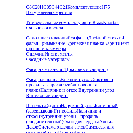
С8
С20
НС35
С44
С21
Комплектующие
Н75
Натуральная черепица
Универсальные комплектующие
Braas
Kriastak
Фальцевая кровля
Самозащелкивающийся фальц
Двойной стоячий
фальц
Примыкание
Крепежная планка
Карниз
Вент
прогон и кляммеры
Ондулин
Инструменты
Фасадные материалы
Фасадные панели (Цокольный сайдинг)
Фасадная панель
Внешний угол
Стартовый
профиль
J - профиль/облицовочная
планка
Наличник и откос
Внутренний угол
Виниловый сайдинг
Панель сайдинга
Наружный угол
Финишный
(завершающий) профиль
Наличник и
откос
Внутренний угол
H - профиль
(соединительный)
Окно для чердака
Альта-
Декор
Система отделки углов
Саморезы для
сайдинга
Софит
Карниз фаска
J -