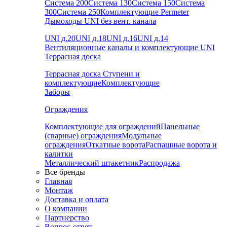
Система 200
Система 130
Система 150
Система
300
Система 250
Комплектующие Permeter
Дымоходы UNI без вент. канала
UNI д.20
UNI д.18
UNI д.16
UNI д.14
Вентиляционные каналы и комплектующие UNI
Террасная доска
Террасная доска
Ступени и
комплектующие
Комплектующие
Заборы
Ограждения
Комплектующие для ограждений
Панельные
(сварные) ограждения
Модульные
ограждения
Откатные ворота
Распашные ворота и
калитки
Металлический штакетник
Распродажа
Все бренды
Главная
Монтаж
Доставка и оплата
О компании
Партнерство
Вопрос-ответ