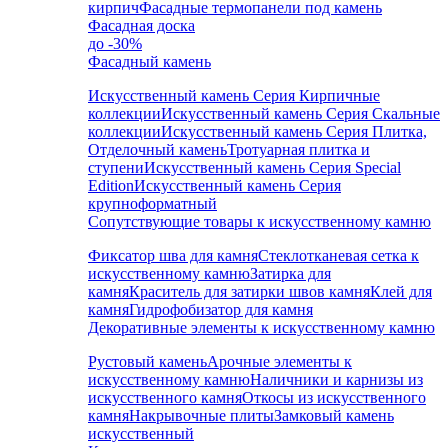
кирпич
Фасадные термопанели под камень
Фасадная доска
до -30%
Фасадный камень
Искусственный камень Серия Кирпичные
коллекции
Искусственный камень Серия Скальные
коллекции
Искусственный камень Серия Плитка,
Отделочный камень
Тротуарная плитка и
ступени
Искусственный камень Серия Special
Edition
Искусственный камень Серия
крупноформатный
Сопутствующие товары к искусственному камню
Фиксатор шва для камня
Стеклотканевая сетка к
искусственному камню
Затирка для
камня
Краситель для затирки швов камня
Клей для
камня
Гидрофобизатор для камня
Декоративные элементы к искусственному камню
Рустовый камень
Арочные элементы к
искусственному камню
Наличники и карнизы из
искусственного камня
Откосы из искусственного
камня
Накрывочные плиты
Замковый камень
искусственный