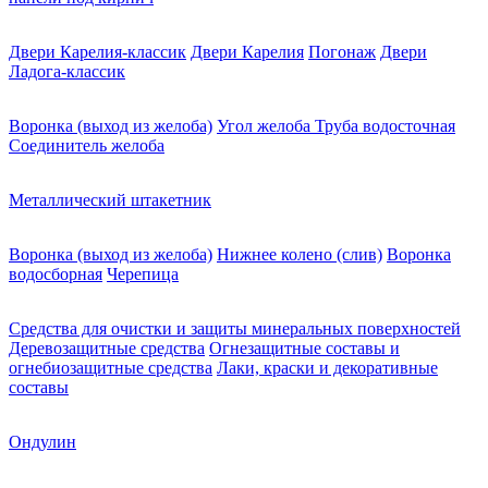
Двери Карелия-классик
Двери Карелия
Погонаж
Двери
Ладога-классик
Воронка (выход из желоба)
Угол желоба
Труба водосточная
Соединитель желоба
Металлический штакетник
Воронка (выход из желоба)
Нижнее колено (слив)
Воронка
водосборная
Черепица
Средства для очистки и защиты минеральных поверхностей
Деревозащитные средства
Огнезащитные составы и
огнебиозащитные средства
Лаки, краски и декоративные
составы
Ондулин