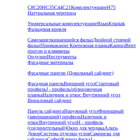
С8
С20
НС35
С44
С21
Комплектующие
Н75
Натуральная черепица
Универсальные комплектующие
Braas
Kriastak
Фальцевая кровля
Самозащелкивающийся фальц
Двойной стоячий
фальц
Примыкание
Крепежная планка
Карниз
Вент
прогон и кляммеры
Ондулин
Инструменты
Фасадные материалы
Фасадные панели (Цокольный сайдинг)
Фасадная панель
Внешний угол
Стартовый
профиль
J - профиль/облицовочная
планка
Наличник и откос
Внутренний угол
Виниловый сайдинг
Панель сайдинга
Наружный угол
Финишный
(завершающий) профиль
Наличник и
откос
Внутренний угол
H - профиль
(соединительный)
Окно для чердака
Альта-
Декор
Система отделки углов
Саморезы для
сайдинга
Софит
Карниз фаска
J -