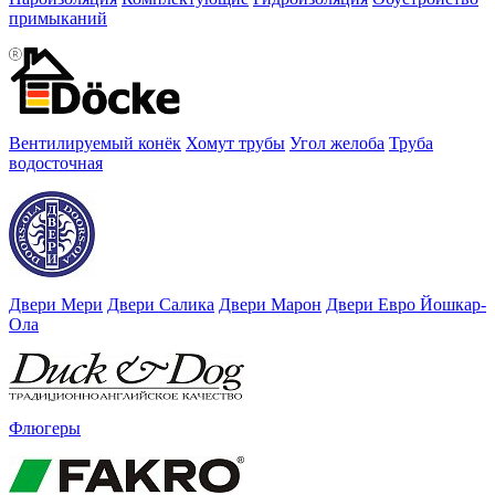
примыканий
Вентилируемый конёк
Хомут трубы
Угол желоба
Труба
водосточная
Двери Мери
Двери Салика
Двери Марон
Двери Евро Йошкар-
Ола
Флюгеры