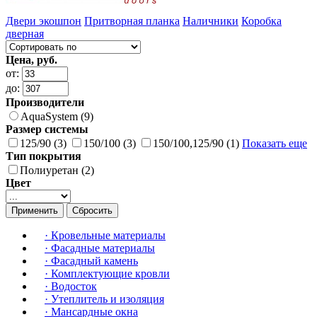
Двери экошпон
Притворная планка
Наличники
Коробка
дверная
Цена, руб.
от:
до:
Производители
AquaSystem (9)
Размер системы
125/90 (3)
150/100 (3)
150/100,125/90 (1)
Показать еще
Тип покрытия
Полиуретан (2)
Цвет
Применить
Сбросить
·
Кровельные материалы
·
Фасадные материалы
·
Фасадный камень
·
Комплектующие кровли
·
Водосток
·
Утеплитель и изоляция
·
Мансардные окна