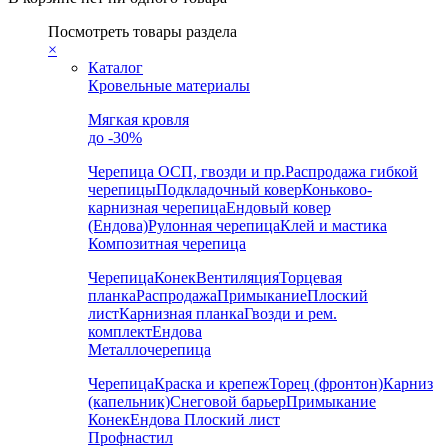
Посмотреть товары раздела
×
Каталог
Кровельные материалы
Мягкая кровля
до -30%
Черепица
ОСП, гвозди и пр.
Распродажа гибкой
черепицы
Подкладочный ковер
Коньково-
карнизная черепица
Ендовый ковер
(Ендова)
Рулонная черепица
Клей и мастика
Композитная черепица
Черепица
Конек
Вентиляция
Торцевая
планка
Распродажа
Примыкание
Плоский
лист
Карнизная планка
Гвозди и рем.
комплект
Ендова
Металлочерепица
Черепица
Краска и крепеж
Торец (фронтон)
Карниз
(капельник)
Снеговой барьер
Примыкание
Конек
Ендова
Плоский лист
Профнастил