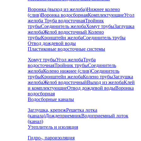
Воронка (выход из желоба)
Нижнее колено
(слив)
Воронка водосборная
Комплектующие
Угол
желоба
Труба водосточная
Тройник
трубы
Соединитель желоба
Хомут трубы
Заглушка
желоба
Желоб водосточный
Колено
трубы
Кронштейн желоба
Соединитель трубы
Отвод дождевой воды
Пластиковые водосточные системы
Хомут трубы
Угол желоба
Труба
водосточная
Тройник трубы
Соединитель
желоба
Колено нижнее (слив)
Соединитель
трубы
Кронштейн желоба
Колено трубы
Заглушка
желоба
Желоб водосточный
Выход из желоба
Клей
и комплектующие
Отвод дождевой воды
Воронка
водосборная
Водосборные каналы
Заглушка, крепеж
Решетка лотка
(канала)
Дождеприемник
Водоприемный лоток
(канал)
Утеплитель и изоляция
Гидро-, пароизоляция