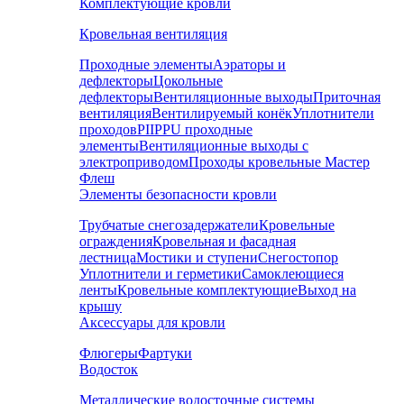
Комплектующие кровли
Кровельная вентиляция
Проходные элементы
Аэраторы и
дефлекторы
Цокольные
дефлекторы
Вентиляционные выходы
Приточная
вентиляция
Вентилируемый конёк
Уплотнители
проходов
PIIPPU проходные
элементы
Вентиляционные выходы с
электроприводом
Проходы кровельные Мастер
Флеш
Элементы безопасности кровли
Трубчатые снегозадержатели
Кровельные
ограждения
Кровельная и фасадная
лестница
Мостики и ступени
Снегостопор
Уплотнители и герметики
Самоклеющиеся
ленты
Кровельные комплектующие
Выход на
крышу
Аксессуары для кровли
Флюгеры
Фартуки
Водосток
Металлические водосточные системы