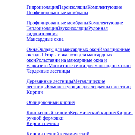
Гидроизоляция
Пароизоляция
Комплектующие
Профилированные мембраны
Профилированные мембраны
Комплектующие
Теплоизоляция
Звукоизоляция
Рулонная
гидроизоляция
Мансардные окна
Окна
Оклады для мансардных окон
Изоляционные
оклады
Шторы и жалюзи для мансардных
окон
Рольставни на мансардные окна и
маркизеты
Москитные сетки для мансардных окон
Чердачные лестницы
Деревянные лестницы
Металлические
лестницы
Комплектующие для чердачных лестниц
Кирпич
Облицовочный кирпич
Клинкерный кирпич
Керамический кирпич
Кирпич
ручной формовки
Кирпич печной
Кирпич печной керамический