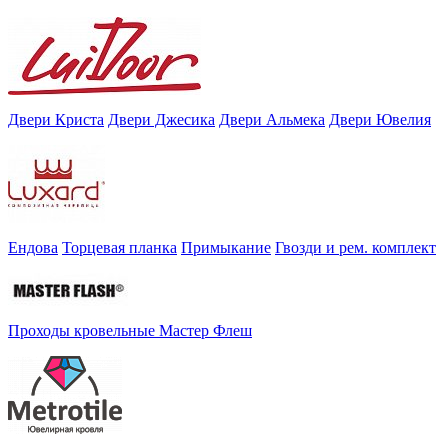
Двери Криста
Двери Джесика
Двери Альмека
Двери Ювелия
Ендова
Торцевая планка
Примыкание
Гвозди и рем. комплект
Проходы кровельные Мастер Флеш