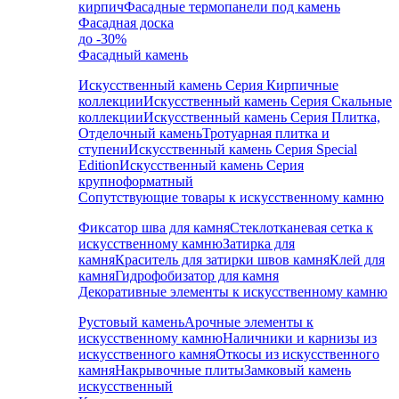
кирпич
Фасадные термопанели под камень
Фасадная доска
до -30%
Фасадный камень
Искусственный камень Серия Кирпичные
коллекции
Искусственный камень Серия Скальные
коллекции
Искусственный камень Серия Плитка,
Отделочный камень
Тротуарная плитка и
ступени
Искусственный камень Серия Special
Edition
Искусственный камень Серия
крупноформатный
Сопутствующие товары к искусственному камню
Фиксатор шва для камня
Стеклотканевая сетка к
искусственному камню
Затирка для
камня
Краситель для затирки швов камня
Клей для
камня
Гидрофобизатор для камня
Декоративные элементы к искусственному камню
Рустовый камень
Арочные элементы к
искусственному камню
Наличники и карнизы из
искусственного камня
Откосы из искусственного
камня
Накрывочные плиты
Замковый камень
искусственный