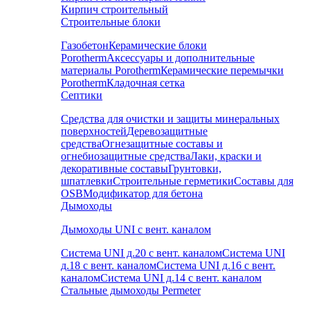
Кирпич строительный
Строительные блоки
Газобетон
Керамические блоки
Porotherm
Аксессуары и дополнительные
материалы Porotherm
Керамические перемычки
Porotherm
Кладочная сетка
Септики
Средства для очистки и защиты минеральных
поверхностей
Деревозащитные
средства
Огнезащитные составы и
огнебиозащитные средства
Лаки, краски и
декоративные составы
Грунтовки,
шпатлевки
Строительные герметики
Составы для
OSB
Модификатор для бетона
Дымоходы
Дымоходы UNI с вент. каналом
Система UNI д.20 с вент. каналом
Система UNI
д.18 с вент. каналом
Система UNI д.16 с вент.
каналом
Система UNI д.14 с вент. каналом
Стальные дымоходы Permeter