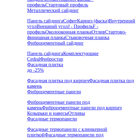
профиль
Стартовый профиль
Металлический сайдинг
Панель сайдинга
Софит
Карниз (фаска)
Внутренний
угол
Внешний угол
J - Профиль
F -
профиль
Околооконная планка
Отлив
Стартово-
финишная планка
Стыковочная планка
Фиброцементный сайдинг
Панель сайдинга
Комплектующие
Cedral
Фибростар
Фасадная плитка
до -25%
Фасадная плитка под кирпич
Фасадная плитка под
камень
Фиброцементные панели
Фиброцементные панели под
камень
Фиброцементные панели под кирпич
Козырьки и навесы
Отливы
Фасадные термопанели
Фасадные термопанели с клинкерной
плиткой
Фасадные термопанели под