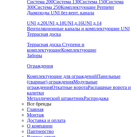
Система 200
Система 130
Система 150
Система
300
Система 250
Комплектующие Permeter
Дымоходы UNI без вент. канала
UNI д.20
UNI д.18
UNI д.16
UNI д.14
Вентиляционные каналы и комплектующие UNI
Террасная доска
Террасная доска
Ступени и
комплектующие
Комплектующие
Заборы
Ограждения
Комплектующие для ограждений
Панельные
(сварные) ограждения
Модульные
ограждения
Откатные ворота
Распашные ворота и
калитки
Металлический штакетник
Распродажа
Все бренды
Главная
Монтаж
Доставка и оплата
О компании
Партнерство
Вопрос-ответ