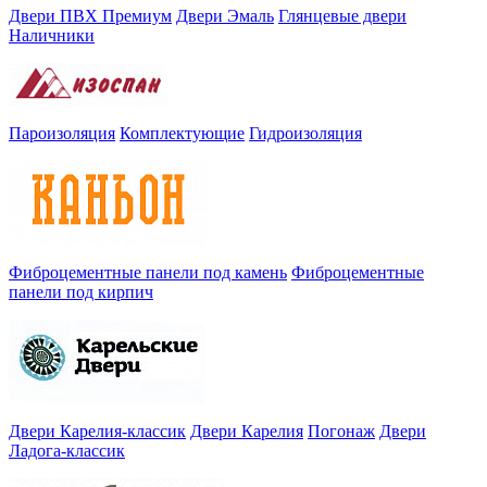
Двери ПВХ Премиум
Двери Эмаль
Глянцевые двери
Наличники
Пароизоляция
Комплектующие
Гидроизоляция
Фиброцементные панели под камень
Фиброцементные
панели под кирпич
Двери Карелия-классик
Двери Карелия
Погонаж
Двери
Ладога-классик