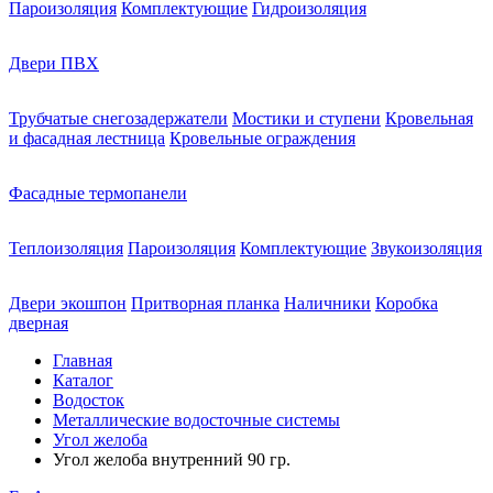
Пароизоляция
Комплектующие
Гидроизоляция
Двери ПВХ
Трубчатые снегозадержатели
Мостики и ступени
Кровельная
и фасадная лестница
Кровельные ограждения
Фасадные термопанели
Теплоизоляция
Пароизоляция
Комплектующие
Звукоизоляция
Двери экошпон
Притворная планка
Наличники
Коробка
дверная
Главная
Каталог
Водосток
Металлические водосточные системы
Угол желоба
Угол желоба внутренний 90 гр.