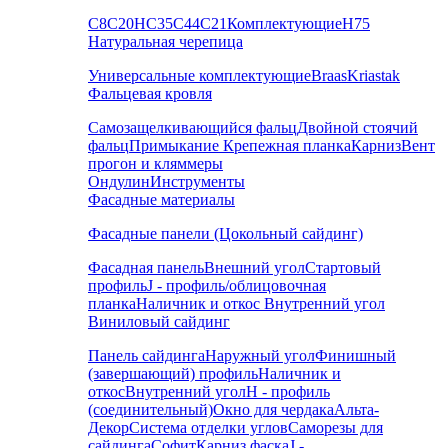
С8
С20
НС35
С44
С21
Комплектующие
Н75
Натуральная черепица
Универсальные комплектующие
Braas
Kriastak
Фальцевая кровля
Самозащелкивающийся фальц
Двойной стоячий
фальц
Примыкание
Крепежная планка
Карниз
Вент
прогон и кляммеры
Ондулин
Инструменты
Фасадные материалы
Фасадные панели (Цокольный сайдинг)
Фасадная панель
Внешний угол
Стартовый
профиль
J - профиль/облицовочная
планка
Наличник и откос
Внутренний угол
Виниловый сайдинг
Панель сайдинга
Наружный угол
Финишный
(завершающий) профиль
Наличник и
откос
Внутренний угол
H - профиль
(соединительный)
Окно для чердака
Альта-
Декор
Система отделки углов
Саморезы для
сайдинга
Софит
Карниз фаска
J -