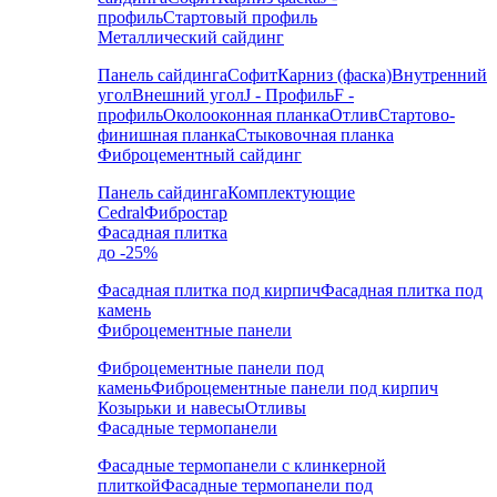
профиль
Стартовый профиль
Металлический сайдинг
Панель сайдинга
Софит
Карниз (фаска)
Внутренний
угол
Внешний угол
J - Профиль
F -
профиль
Околооконная планка
Отлив
Стартово-
финишная планка
Стыковочная планка
Фиброцементный сайдинг
Панель сайдинга
Комплектующие
Cedral
Фибростар
Фасадная плитка
до -25%
Фасадная плитка под кирпич
Фасадная плитка под
камень
Фиброцементные панели
Фиброцементные панели под
камень
Фиброцементные панели под кирпич
Козырьки и навесы
Отливы
Фасадные термопанели
Фасадные термопанели с клинкерной
плиткой
Фасадные термопанели под