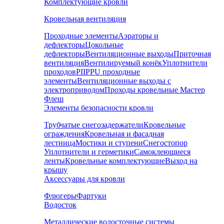
Комплектующие кровли
Кровельная вентиляция
Проходные элементы
Аэраторы и
дефлекторы
Цокольные
дефлекторы
Вентиляционные выходы
Приточная
вентиляция
Вентилируемый конёк
Уплотнители
проходов
PIIPPU проходные
элементы
Вентиляционные выходы с
электроприводом
Проходы кровельные Мастер
Флеш
Элементы безопасности кровли
Трубчатые снегозадержатели
Кровельные
ограждения
Кровельная и фасадная
лестница
Мостики и ступени
Снегостопор
Уплотнители и герметики
Самоклеющиеся
ленты
Кровельные комплектующие
Выход на
крышу
Аксессуары для кровли
Флюгеры
Фартуки
Водосток
Металлические водосточные системы