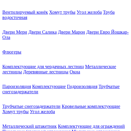
Вентилируемый конёк
Хомут трубы
Угол желоба
Труба
водосточная
Двери Мери
Двери Салика
Двери Марон
Двери Евро Йошкар-
Ола
Флюгеры
Комплектующие для чердачных лестниц
Металлические
лестницы
Деревянные лестницы
Окна
Пароизоляция
Комплектующие
Гидроизоляция
Трубчатые
снегозадержатели
Трубчатые снегозадержатели
Кровельные комплектующие
Хомут трубы
Угол желоба
Металлический штакетник
Комплектующие для ограждений