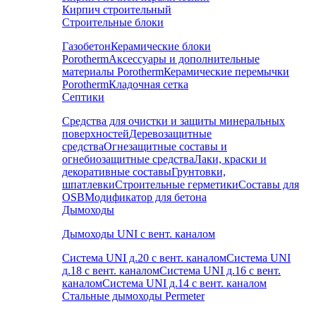
Кирпич строительный
Строительные блоки
Газобетон
Керамические блоки
Porotherm
Аксессуары и дополнительные
материалы Porotherm
Керамические перемычки
Porotherm
Кладочная сетка
Септики
Средства для очистки и защиты минеральных
поверхностей
Деревозащитные
средства
Огнезащитные составы и
огнебиозащитные средства
Лаки, краски и
декоративные составы
Грунтовки,
шпатлевки
Строительные герметики
Составы для
OSB
Модификатор для бетона
Дымоходы
Дымоходы UNI с вент. каналом
Система UNI д.20 с вент. каналом
Система UNI
д.18 с вент. каналом
Система UNI д.16 с вент.
каналом
Система UNI д.14 с вент. каналом
Стальные дымоходы Permeter