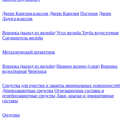
Двери Карелия-классик
Двери Карелия
Погонаж
Двери
Ладога-классик
Воронка (выход из желоба)
Угол желоба
Труба водосточная
Соединитель желоба
Металлический штакетник
Воронка (выход из желоба)
Нижнее колено (слив)
Воронка
водосборная
Черепица
Средства для очистки и защиты минеральных поверхностей
Деревозащитные средства
Огнезащитные составы и
огнебиозащитные средства
Лаки, краски и декоративные
составы
Ондулин