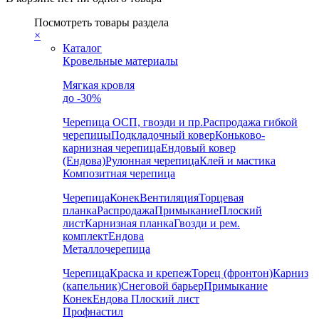
Посмотреть товары раздела
×
Каталог
Кровельные материалы
Мягкая кровля
до -30%
Черепица
ОСП, гвозди и пр.
Распродажа гибкой
черепицы
Подкладочный ковер
Коньково-
карнизная черепица
Ендовый ковер
(Ендова)
Рулонная черепица
Клей и мастика
Композитная черепица
Черепица
Конек
Вентиляция
Торцевая
планка
Распродажа
Примыкание
Плоский
лист
Карнизная планка
Гвозди и рем.
комплект
Ендова
Металлочерепица
Черепица
Краска и крепеж
Торец (фронтон)
Карниз
(капельник)
Снеговой барьер
Примыкание
Конек
Ендова
Плоский лист
Профнастил