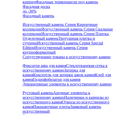
кирпич
Фасадные термопанели под камень
Фасадная доска
до -30%
Фасадный камень
Искусственный камень Серия Кирпичные
коллекции
Искусственный камень Серия Скальные
коллекции
Искусственный камень Серия Плитка,
Отделочный камень
Тротуарная плитка и
ступени
Искусственный камень Серия Special
Edition
Искусственный камень Серия
крупноформатный
Сопутствующие товары к искусственному камню
Фиксатор шва для камня
Стеклотканевая сетка к
искусственному камню
Затирка для
камня
Краситель для затирки швов камня
Клей для
камня
Гидрофобизатор для камня
Декоративные элементы к искусственному камню
Рустовый камень
Арочные элементы к
искусственному камню
Наличники и карнизы из
искусственного камня
Откосы из искусственного
камня
Накрывочные плиты
Замковый камень
искусственный