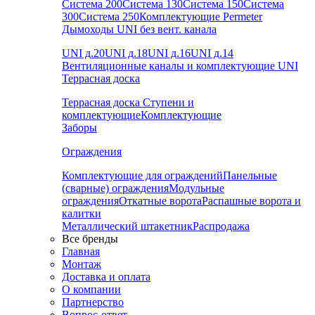
Система 200
Система 130
Система 150
Система
300
Система 250
Комплектующие Permeter
Дымоходы UNI без вент. канала
UNI д.20
UNI д.18
UNI д.16
UNI д.14
Вентиляционные каналы и комплектующие UNI
Террасная доска
Террасная доска
Ступени и
комплектующие
Комплектующие
Заборы
Ограждения
Комплектующие для ограждений
Панельные
(сварные) ограждения
Модульные
ограждения
Откатные ворота
Распашные ворота и
калитки
Металлический штакетник
Распродажа
Все бренды
Главная
Монтаж
Доставка и оплата
О компании
Партнерство
Вопрос-ответ