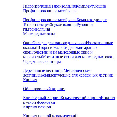
Гидроизоляция
Пароизоляция
Комплектующие
Профилированные мембраны
Профилированные мембраны
Комплектующие
Теплоизоляция
Звукоизоляция
Рулонная
гидроизоляция
Мансардные окна
Окна
Оклады для мансардных окон
Изоляционные
оклады
Шторы и жалюзи для мансардных
окон
Рольставни на мансардные окна и
маркизеты
Москитные сетки для мансардных окон
Чердачные лестницы
Деревянные лестницы
Металлические
лестницы
Комплектующие для чердачных лестниц
Кирпич
Облицовочный кирпич
Клинкерный кирпич
Керамический кирпич
Кирпич
ручной формовки
Кирпич печной
Кирпич печной керамический