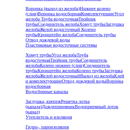
Воронка (выход из желоба)
Нижнее колено
(слив)
Воронка водосборная
Комплектующие
Угол
желоба
Труба водосточная
Тройник
трубы
Соединитель желоба
Хомут трубы
Заглушка
желоба
Желоб водосточный
Колено
трубы
Кронштейн желоба
Соединитель трубы
Отвод дождевой воды
Пластиковые водосточные системы
Хомут трубы
Угол желоба
Труба
водосточная
Тройник трубы
Соединитель
желоба
Колено нижнее (слив)
Соединитель
трубы
Кронштейн желоба
Колено трубы
Заглушка
желоба
Желоб водосточный
Выход из желоба
Клей
и комплектующие
Отвод дождевой воды
Воронка
водосборная
Водосборные каналы
Заглушка, крепеж
Решетка лотка
(канала)
Дождеприемник
Водоприемный лоток
(канал)
Утеплитель и изоляция
Гидро-, пароизоляция