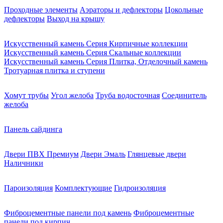
Проходные элементы
Аэраторы и дефлекторы
Цокольные
дефлекторы
Выход на крышу
Искусственный камень Серия Кирпичные коллекции
Искусственный камень Серия Скальные коллекции
Искусственный камень Серия Плитка, Отделочный камень
Тротуарная плитка и ступени
Хомут трубы
Угол желоба
Труба водосточная
Соединитель
желоба
Панель сайдинга
Двери ПВХ Премиум
Двери Эмаль
Глянцевые двери
Наличники
Пароизоляция
Комплектующие
Гидроизоляция
Фиброцементные панели под камень
Фиброцементные
панели под кирпич