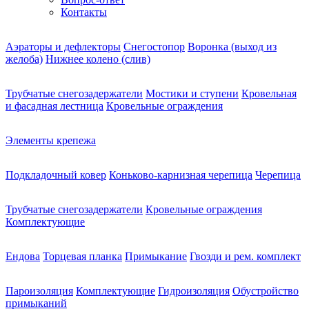
Контакты
Аэраторы и дефлекторы
Снегостопор
Воронка (выход из
желоба)
Нижнее колено (слив)
Трубчатые снегозадержатели
Мостики и ступени
Кровельная
и фасадная лестница
Кровельные ограждения
Элементы крепежа
Подкладочный ковер
Коньково-карнизная черепица
Черепица
Трубчатые снегозадержатели
Кровельные ограждения
Комплектующие
Ендова
Торцевая планка
Примыкание
Гвозди и рем. комплект
Пароизоляция
Комплектующие
Гидроизоляция
Обустройство
примыканий