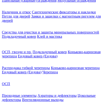
Панельные (сварные) ограждения
Модульные ограждения
Наличник и откос
Сантехнические фиксаторы и накладки
Петли для дверей
Замки и защелки с магнитным ригелем для
дверей
Средства для очистки и защиты минеральных поверхностей
Подкладочный ковер
Клей и мастика
ОСП, гвозди и пр.
Подкладочный ковер
Коньково-карнизная
черепица
Ендовый ковер (Ендова)
Распродажа гибкой черепицы
Коньково-карнизная черепица
Ендовый ковер (Ендова)
Черепица
ОСП
Проходные элементы
Аэраторы и дефлекторы
Цокольные
дефлекторы
Вентиляционные выходы