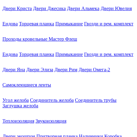
Двери Криста
Двери Джесика
Двери Альмека
Двери Ювелия
Ендова
Торцевая планка
Примыкание
Гвозди и рем. комплект
Проходы кровельные Мастер Флеш
Ендова
Торцевая планка
Примыкание
Гвозди и рем. комплект
Двери Яна
Двери Элиза
Двери Рим
Двери Омега-2
Самоклеющиеся ленты
Угол желоба
Соединитель желоба
Соединитель трубы
Заглушка желоба
Теплоизоляция
Звукоизоляция
Двери экошпон
Притворная планка
Наличники
Коробка