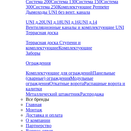
Система 200
Система 130
Система 150
Система
300
Система 250
Комплектующие Permeter
Дымоходы UNI без вент. канала
UNI д.20
UNI д.18
UNI д.16
UNI д.14
Вентиляционные каналы и комплектующие UNI
Террасная доска
Террасная доска
Ступени и
комплектующие
Комплектующие
Заборы
Ограждения
Комплектующие для ограждений
Панельные
(сварные) ограждения
Модульные
ограждения
Откатные ворота
Распашные ворота и
калитки
Металлический штакетник
Распродажа
Все бренды
Главная
Монтаж
Доставка и оплата
О компании
Партнерство
Вопрос-ответ