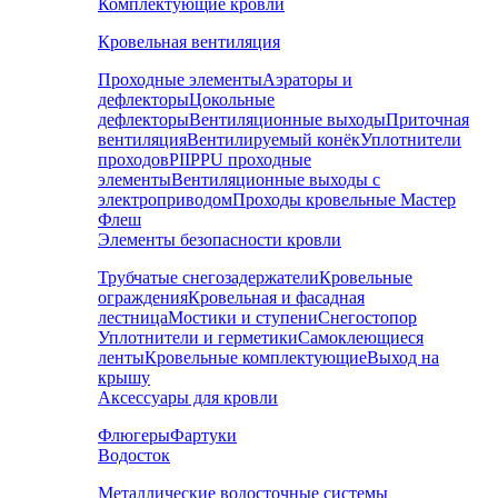
Комплектующие кровли
Кровельная вентиляция
Проходные элементы
Аэраторы и
дефлекторы
Цокольные
дефлекторы
Вентиляционные выходы
Приточная
вентиляция
Вентилируемый конёк
Уплотнители
проходов
PIIPPU проходные
элементы
Вентиляционные выходы с
электроприводом
Проходы кровельные Мастер
Флеш
Элементы безопасности кровли
Трубчатые снегозадержатели
Кровельные
ограждения
Кровельная и фасадная
лестница
Мостики и ступени
Снегостопор
Уплотнители и герметики
Самоклеющиеся
ленты
Кровельные комплектующие
Выход на
крышу
Аксессуары для кровли
Флюгеры
Фартуки
Водосток
Металлические водосточные системы