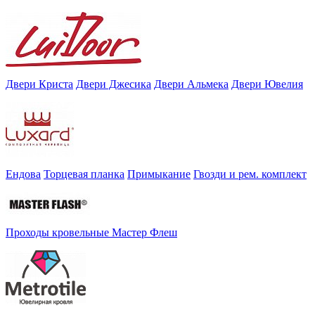
Двери Криста
Двери Джесика
Двери Альмека
Двери Ювелия
Ендова
Торцевая планка
Примыкание
Гвозди и рем. комплект
Проходы кровельные Мастер Флеш