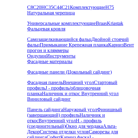
С8
С20
НС35
С44
С21
Комплектующие
Н75
Натуральная черепица
Универсальные комплектующие
Braas
Kriastak
Фальцевая кровля
Самозащелкивающийся фальц
Двойной стоячий
фальц
Примыкание
Крепежная планка
Карниз
Вент
прогон и кляммеры
Ондулин
Инструменты
Фасадные материалы
Фасадные панели (Цокольный сайдинг)
Фасадная панель
Внешний угол
Стартовый
профиль
J - профиль/облицовочная
планка
Наличник и откос
Внутренний угол
Виниловый сайдинг
Панель сайдинга
Наружный угол
Финишный
(завершающий) профиль
Наличник и
откос
Внутренний угол
H - профиль
(соединительный)
Окно для чердака
Альта-
Декор
Система отделки углов
Саморезы для
сайдинга
Софит
Карниз фаска
J -