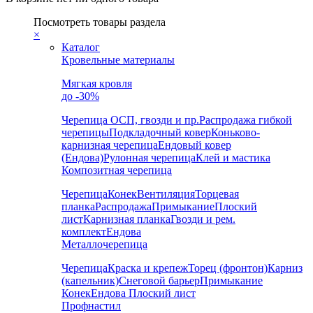
Посмотреть товары раздела
×
Каталог
Кровельные материалы
Мягкая кровля
до -30%
Черепица
ОСП, гвозди и пр.
Распродажа гибкой
черепицы
Подкладочный ковер
Коньково-
карнизная черепица
Ендовый ковер
(Ендова)
Рулонная черепица
Клей и мастика
Композитная черепица
Черепица
Конек
Вентиляция
Торцевая
планка
Распродажа
Примыкание
Плоский
лист
Карнизная планка
Гвозди и рем.
комплект
Ендова
Металлочерепица
Черепица
Краска и крепеж
Торец (фронтон)
Карниз
(капельник)
Снеговой барьер
Примыкание
Конек
Ендова
Плоский лист
Профнастил