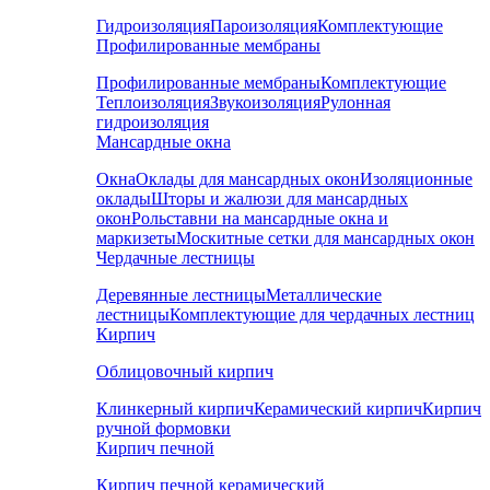
Гидроизоляция
Пароизоляция
Комплектующие
Профилированные мембраны
Профилированные мембраны
Комплектующие
Теплоизоляция
Звукоизоляция
Рулонная
гидроизоляция
Мансардные окна
Окна
Оклады для мансардных окон
Изоляционные
оклады
Шторы и жалюзи для мансардных
окон
Рольставни на мансардные окна и
маркизеты
Москитные сетки для мансардных окон
Чердачные лестницы
Деревянные лестницы
Металлические
лестницы
Комплектующие для чердачных лестниц
Кирпич
Облицовочный кирпич
Клинкерный кирпич
Керамический кирпич
Кирпич
ручной формовки
Кирпич печной
Кирпич печной керамический