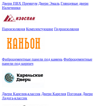
Двери ПВХ Премиум
Двери Эмаль
Глянцевые двери
Наличники
Пароизоляция
Комплектующие
Гидроизоляция
Фиброцементные панели под камень
Фиброцементные
панели под кирпич
Двери Карелия-классик
Двери Карелия
Погонаж
Двери
Ладога-классик