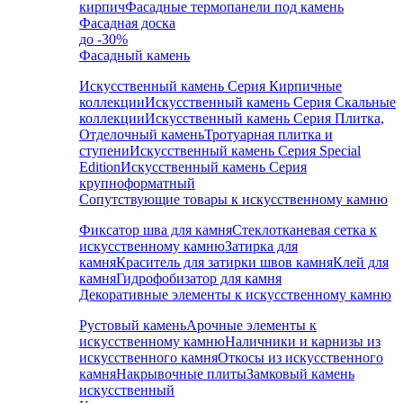
кирпич
Фасадные термопанели под камень
Фасадная доска
до -30%
Фасадный камень
Искусственный камень Серия Кирпичные
коллекции
Искусственный камень Серия Скальные
коллекции
Искусственный камень Серия Плитка,
Отделочный камень
Тротуарная плитка и
ступени
Искусственный камень Серия Special
Edition
Искусственный камень Серия
крупноформатный
Сопутствующие товары к искусственному камню
Фиксатор шва для камня
Стеклотканевая сетка к
искусственному камню
Затирка для
камня
Краситель для затирки швов камня
Клей для
камня
Гидрофобизатор для камня
Декоративные элементы к искусственному камню
Рустовый камень
Арочные элементы к
искусственному камню
Наличники и карнизы из
искусственного камня
Откосы из искусственного
камня
Накрывочные плиты
Замковый камень
искусственный