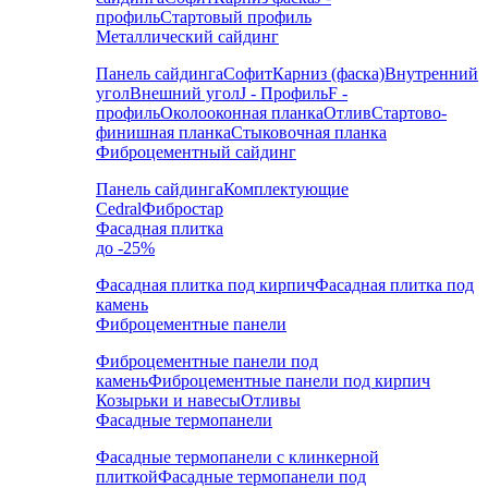
профиль
Стартовый профиль
Металлический сайдинг
Панель сайдинга
Софит
Карниз (фаска)
Внутренний
угол
Внешний угол
J - Профиль
F -
профиль
Околооконная планка
Отлив
Стартово-
финишная планка
Стыковочная планка
Фиброцементный сайдинг
Панель сайдинга
Комплектующие
Cedral
Фибростар
Фасадная плитка
до -25%
Фасадная плитка под кирпич
Фасадная плитка под
камень
Фиброцементные панели
Фиброцементные панели под
камень
Фиброцементные панели под кирпич
Козырьки и навесы
Отливы
Фасадные термопанели
Фасадные термопанели с клинкерной
плиткой
Фасадные термопанели под