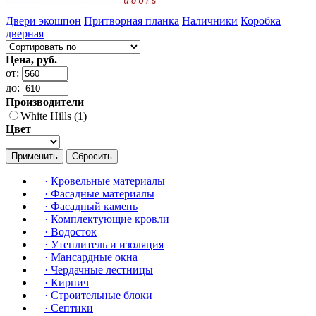
Двери экошпон
Притворная планка
Наличники
Коробка
дверная
Цена, руб.
от:
до:
Производители
White Hills (1)
Цвет
Применить
Сбросить
·
Кровельные материалы
·
Фасадные материалы
·
Фасадный камень
·
Комплектующие кровли
·
Водосток
·
Утеплитель и изоляция
·
Мансардные окна
·
Чердачные лестницы
·
Кирпич
·
Строительные блоки
·
Септики