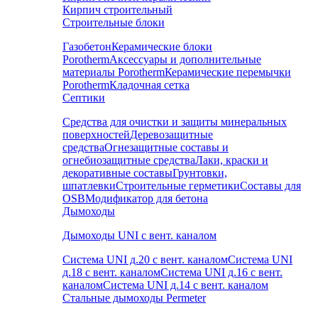
Кирпич строительный
Строительные блоки
Газобетон
Керамические блоки
Porotherm
Аксессуары и дополнительные
материалы Porotherm
Керамические перемычки
Porotherm
Кладочная сетка
Септики
Средства для очистки и защиты минеральных
поверхностей
Деревозащитные
средства
Огнезащитные составы и
огнебиозащитные средства
Лаки, краски и
декоративные составы
Грунтовки,
шпатлевки
Строительные герметики
Составы для
OSB
Модификатор для бетона
Дымоходы
Дымоходы UNI с вент. каналом
Система UNI д.20 с вент. каналом
Система UNI
д.18 с вент. каналом
Система UNI д.16 с вент.
каналом
Система UNI д.14 с вент. каналом
Стальные дымоходы Permeter