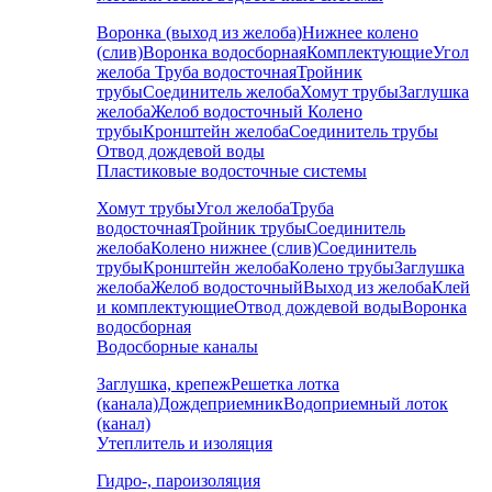
Воронка (выход из желоба)
Нижнее колено
(слив)
Воронка водосборная
Комплектующие
Угол
желоба
Труба водосточная
Тройник
трубы
Соединитель желоба
Хомут трубы
Заглушка
желоба
Желоб водосточный
Колено
трубы
Кронштейн желоба
Соединитель трубы
Отвод дождевой воды
Пластиковые водосточные системы
Хомут трубы
Угол желоба
Труба
водосточная
Тройник трубы
Соединитель
желоба
Колено нижнее (слив)
Соединитель
трубы
Кронштейн желоба
Колено трубы
Заглушка
желоба
Желоб водосточный
Выход из желоба
Клей
и комплектующие
Отвод дождевой воды
Воронка
водосборная
Водосборные каналы
Заглушка, крепеж
Решетка лотка
(канала)
Дождеприемник
Водоприемный лоток
(канал)
Утеплитель и изоляция
Гидро-, пароизоляция