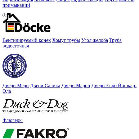
примыканий
Вентилируемый конёк
Хомут трубы
Угол желоба
Труба
водосточная
Двери Мери
Двери Салика
Двери Марон
Двери Евро Йошкар-
Ола
Флюгеры