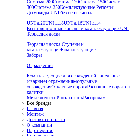
Система 200
Система 130
Система 150
Система
300
Система 250
Комплектующие Permeter
Дымоходы UNI без вент. канала
UNI д.20
UNI д.18
UNI д.16
UNI д.14
Вентиляционные каналы и комплектующие UNI
Террасная доска
Террасная доска
Ступени и
комплектующие
Комплектующие
Заборы
Ограждения
Комплектующие для ограждений
Панельные
(сварные) ограждения
Модульные
ограждения
Откатные ворота
Распашные ворота и
калитки
Металлический штакетник
Распродажа
Все бренды
Главная
Монтаж
Доставка и оплата
О компании
Партнерство
Вопрос-ответ