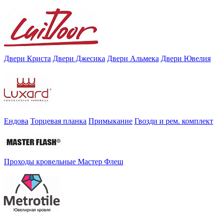
Двери Криста
Двери Джесика
Двери Альмека
Двери Ювелия
Ендова
Торцевая планка
Примыкание
Гвозди и рем. комплект
Проходы кровельные Мастер Флеш