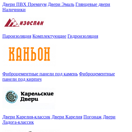
Двери ПВХ Премиум
Двери Эмаль
Глянцевые двери
Наличники
Пароизоляция
Комплектующие
Гидроизоляция
Фиброцементные панели под камень
Фиброцементные
панели под кирпич
Двери Карелия-классик
Двери Карелия
Погонаж
Двери
Ладога-классик