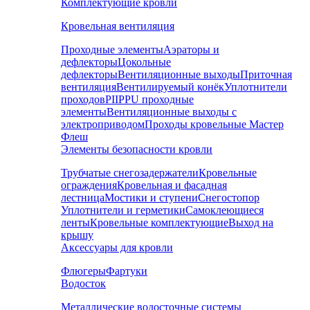
Комплектующие кровли
Кровельная вентиляция
Проходные элементы
Аэраторы и
дефлекторы
Цокольные
дефлекторы
Вентиляционные выходы
Приточная
вентиляция
Вентилируемый конёк
Уплотнители
проходов
PIIPPU проходные
элементы
Вентиляционные выходы с
электроприводом
Проходы кровельные Мастер
Флеш
Элементы безопасности кровли
Трубчатые снегозадержатели
Кровельные
ограждения
Кровельная и фасадная
лестница
Мостики и ступени
Снегостопор
Уплотнители и герметики
Самоклеющиеся
ленты
Кровельные комплектующие
Выход на
крышу
Аксессуары для кровли
Флюгеры
Фартуки
Водосток
Металлические водосточные системы