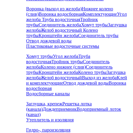
Воронка (выход из желоба)
Нижнее колено
(слив)
Воронка водосборная
Комплектующие
Угол
желоба
Труба водосточная
Тройник
трубы
Соединитель желоба
Хомут трубы
Заглушка
желоба
Желоб водосточный
Колено
трубы
Кронштейн желоба
Соединитель трубы
Отвод дождевой воды
Пластиковые водосточные системы
Хомут трубы
Угол желоба
Труба
водосточная
Тройник трубы
Соединитель
желоба
Колено нижнее (слив)
Соединитель
трубы
Кронштейн желоба
Колено трубы
Заглушка
желоба
Желоб водосточный
Выход из желоба
Клей
и комплектующие
Отвод дождевой воды
Воронка
водосборная
Водосборные каналы
Заглушка, крепеж
Решетка лотка
(канала)
Дождеприемник
Водоприемный лоток
(канал)
Утеплитель и изоляция
Гидро-, пароизоляция