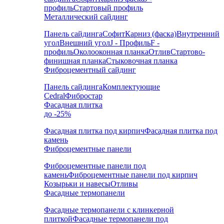
профиль
Стартовый профиль
Металлический сайдинг
Панель сайдинга
Софит
Карниз (фаска)
Внутренний
угол
Внешний угол
J - Профиль
F -
профиль
Околооконная планка
Отлив
Стартово-
финишная планка
Стыковочная планка
Фиброцементный сайдинг
Панель сайдинга
Комплектующие
Cedral
Фибростар
Фасадная плитка
до -25%
Фасадная плитка под кирпич
Фасадная плитка под
камень
Фиброцементные панели
Фиброцементные панели под
камень
Фиброцементные панели под кирпич
Козырьки и навесы
Отливы
Фасадные термопанели
Фасадные термопанели с клинкерной
плиткой
Фасадные термопанели под