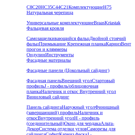
С8
С20
НС35
С44
С21
Комплектующие
Н75
Натуральная черепица
Универсальные комплектующие
Braas
Kriastak
Фальцевая кровля
Самозащелкивающийся фальц
Двойной стоячий
фальц
Примыкание
Крепежная планка
Карниз
Вент
прогон и кляммеры
Ондулин
Инструменты
Фасадные материалы
Фасадные панели (Цокольный сайдинг)
Фасадная панель
Внешний угол
Стартовый
профиль
J - профиль/облицовочная
планка
Наличник и откос
Внутренний угол
Виниловый сайдинг
Панель сайдинга
Наружный угол
Финишный
(завершающий) профиль
Наличник и
откос
Внутренний угол
H - профиль
(соединительный)
Окно для чердака
Альта-
Декор
Система отделки углов
Саморезы для
сайдинга
Софит
Карниз фаска
J -