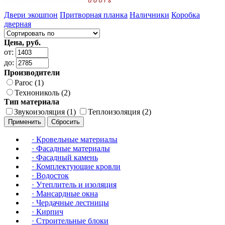
Двери экошпон
Притворная планка
Наличники
Коробка
дверная
Цена, руб.
от:
до:
Производители
Paroc (1)
Технониколь (2)
Тип материала
Звукоизоляция (1)
Теплоизоляция (2)
Применить
Сбросить
·
Кровельные материалы
·
Фасадные материалы
·
Фасадный камень
·
Комплектующие кровли
·
Водосток
·
Утеплитель и изоляция
·
Мансардные окна
·
Чердачные лестницы
·
Кирпич
·
Строительные блоки