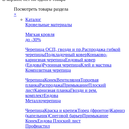
Посмотреть товары раздела
×
Каталог
Кровельные материалы
Мягкая кровля
до -30%
Черепица
ОСП, гвозди и пр.
Распродажа гибкой
черепицы
Подкладочный ковер
Коньково-
карнизная черепица
Ендовый ковер
(Ендова)
Рулонная черепица
Клей и мастика
Композитная черепица
Черепица
Конек
Вентиляция
Торцевая
планка
Распродажа
Примыкание
Плоский
лист
Карнизная планка
Гвозди и рем.
комплект
Ендова
Металлочерепица
Черепица
Краска и крепеж
Торец (фронтон)
Карниз
(капельник)
Снеговой барьер
Примыкание
Конек
Ендова
Плоский лист
Профнастил