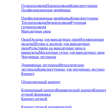
Гидроизоляция
Пароизоляция
Комплектующие
Профилированные мембраны
Профилированные мембраны
Комплектующие
Теплоизоляция
Звукоизоляция
Рулонная
гидроизоляция
Мансардные окна
Окна
Оклады для мансардных окон
Изоляционные
оклады
Шторы и жалюзи для мансардных
окон
Рольставни на мансардные окна и
маркизеты
Москитные сетки для мансардных окон
Чердачные лестницы
Деревянные лестницы
Металлические
лестницы
Комплектующие для чердачных лестниц
Кирпич
Облицовочный кирпич
Клинкерный кирпич
Керамический кирпич
Кирпич
ручной формовки
Кирпич печной
Кирпич печной керамический