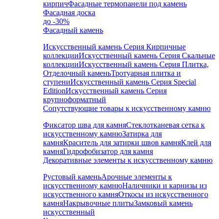
кирпич
Фасадные термопанели под камень
Фасадная доска
до -30%
Фасадный камень
Искусственный камень Серия Кирпичные
коллекции
Искусственный камень Серия Скальные
коллекции
Искусственный камень Серия Плитка,
Отделочный камень
Тротуарная плитка и
ступени
Искусственный камень Серия Special
Edition
Искусственный камень Серия
крупноформатный
Сопутствующие товары к искусственному камню
Фиксатор шва для камня
Стеклотканевая сетка к
искусственному камню
Затирка для
камня
Краситель для затирки швов камня
Клей для
камня
Гидрофобизатор для камня
Декоративные элементы к искусственному камню
Рустовый камень
Арочные элементы к
искусственному камню
Наличники и карнизы из
искусственного камня
Откосы из искусственного
камня
Накрывочные плиты
Замковый камень
искусственный