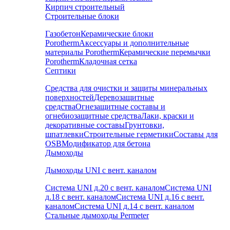
Кирпич строительный
Строительные блоки
Газобетон
Керамические блоки
Porotherm
Аксессуары и дополнительные
материалы Porotherm
Керамические перемычки
Porotherm
Кладочная сетка
Септики
Средства для очистки и защиты минеральных
поверхностей
Деревозащитные
средства
Огнезащитные составы и
огнебиозащитные средства
Лаки, краски и
декоративные составы
Грунтовки,
шпатлевки
Строительные герметики
Составы для
OSB
Модификатор для бетона
Дымоходы
Дымоходы UNI с вент. каналом
Система UNI д.20 с вент. каналом
Система UNI
д.18 с вент. каналом
Система UNI д.16 с вент.
каналом
Система UNI д.14 с вент. каналом
Стальные дымоходы Permeter