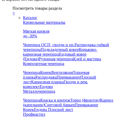
Посмотреть товары раздела
×
Каталог
Кровельные материалы
Мягкая кровля
до -30%
Черепица
ОСП, гвозди и пр.
Распродажа гибкой
черепицы
Подкладочный ковер
Коньково-
карнизная черепица
Ендовый ковер
(Ендова)
Рулонная черепица
Клей и мастика
Композитная черепица
Черепица
Конек
Вентиляция
Торцевая
планка
Распродажа
Примыкание
Плоский
лист
Карнизная планка
Гвозди и рем.
комплект
Ендова
Металлочерепица
Черепица
Краска и крепеж
Торец (фронтон)
Карниз
(капельник)
Снеговой барьер
Примыкание
Конек
Ендова
Плоский лист
Профнастил