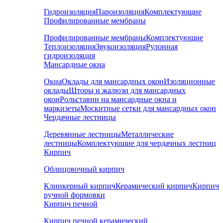
Гидроизоляция
Пароизоляция
Комплектующие
Профилированные мембраны
Профилированные мембраны
Комплектующие
Теплоизоляция
Звукоизоляция
Рулонная
гидроизоляция
Мансардные окна
Окна
Оклады для мансардных окон
Изоляционные
оклады
Шторы и жалюзи для мансардных
окон
Рольставни на мансардные окна и
маркизеты
Москитные сетки для мансардных окон
Чердачные лестницы
Деревянные лестницы
Металлические
лестницы
Комплектующие для чердачных лестниц
Кирпич
Облицовочный кирпич
Клинкерный кирпич
Керамический кирпич
Кирпич
ручной формовки
Кирпич печной
Кирпич печной керамический