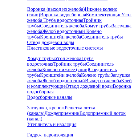
Воронка (выход из желоба)
Нижнее колено
(слив)
Воронка водосборная
Комплектующие
Угол
желоба
Труба водосточная
Тройник
трубы
Соединитель желоба
Хомут трубы
Заглушка
желоба
Желоб водосточный
Колено
трубы
Кронштейн желоба
Соединитель трубы
Отвод дождевой воды
Пластиковые водосточные системы
Хомут трубы
Угол желоба
Труба
водосточная
Тройник трубы
Соединитель
желоба
Колено нижнее (слив)
Соединитель
трубы
Кронштейн желоба
Колено трубы
Заглушка
желоба
Желоб водосточный
Выход из желоба
Клей
и комплектующие
Отвод дождевой воды
Воронка
водосборная
Водосборные каналы
Заглушка, крепеж
Решетка лотка
(канала)
Дождеприемник
Водоприемный лоток
(канал)
Утеплитель и изоляция
Гидро-, пароизоляция