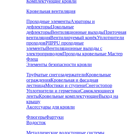
Комплектующие кровли
Кровельная вентиляция
Проходные элементы
Аэраторы и
дефлекторы
Цокольные
дефлекторы
Вентиляционные выходы
Приточная
вентиляция
Вентилируемый конёк
Уплотнители
проходов
PIIPPU проходные
элементы
Вентиляционные выходы с
электроприводом
Проходы кровельные Мастер
Флеш
Элементы безопасности кровли
Трубчатые снегозадержатели
Кровельные
ограждения
Кровельная и фасадная
лестница
Мостики и ступени
Снегостопор
Уплотнители и герметики
Самоклеющиеся
ленты
Кровельные комплектующие
Выход на
крышу
Аксессуары для кровли
Флюгеры
Фартуки
Водосток
Металлические водосточные системы