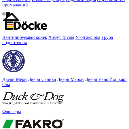
примыканий
Вентилируемый конёк
Хомут трубы
Угол желоба
Труба
водосточная
Двери Мери
Двери Салика
Двери Марон
Двери Евро Йошкар-
Ола
Флюгеры