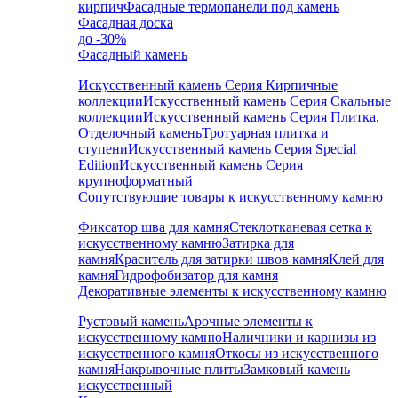
кирпич
Фасадные термопанели под камень
Фасадная доска
до -30%
Фасадный камень
Искусственный камень Серия Кирпичные
коллекции
Искусственный камень Серия Скальные
коллекции
Искусственный камень Серия Плитка,
Отделочный камень
Тротуарная плитка и
ступени
Искусственный камень Серия Special
Edition
Искусственный камень Серия
крупноформатный
Сопутствующие товары к искусственному камню
Фиксатор шва для камня
Стеклотканевая сетка к
искусственному камню
Затирка для
камня
Краситель для затирки швов камня
Клей для
камня
Гидрофобизатор для камня
Декоративные элементы к искусственному камню
Рустовый камень
Арочные элементы к
искусственному камню
Наличники и карнизы из
искусственного камня
Откосы из искусственного
камня
Накрывочные плиты
Замковый камень
искусственный