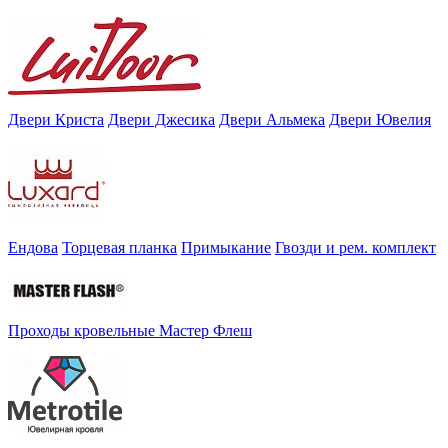
Двери Криста
Двери Джесика
Двери Альмека
Двери Ювелия
Ендова
Торцевая планка
Примыкание
Гвозди и рем. комплект
Проходы кровельные Мастер Флеш