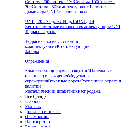
Система 200
Система 130
Система 150
Система
300
Система 250
Комплектующие Permeter
Дымоходы UNI без вент. канала
UNI д.20
UNI д.18
UNI д.16
UNI д.14
Вентиляционные каналы и комплектующие UNI
Террасная доска
Террасная доска
Ступени и
комплектующие
Комплектующие
Заборы
Ограждения
Комплектующие для ограждений
Панельные
(сварные) ограждения
Модульные
ограждения
Откатные ворота
Распашные ворота и
калитки
Металлический штакетник
Распродажа
Все бренды
Главная
Монтаж
Доставка и оплата
О компании
Партнерство
Вопрос-ответ