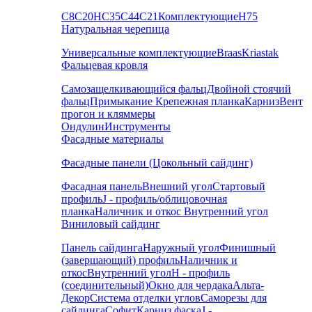
С8
С20
НС35
С44
С21
Комплектующие
Н75
Натуральная черепица
Универсальные комплектующие
Braas
Kriastak
Фальцевая кровля
Самозащелкивающийся фальц
Двойной стоячий
фальц
Примыкание
Крепежная планка
Карниз
Вент
прогон и кляммеры
Ондулин
Инструменты
Фасадные материалы
Фасадные панели (Цокольный сайдинг)
Фасадная панель
Внешний угол
Стартовый
профиль
J - профиль/облицовочная
планка
Наличник и откос
Внутренний угол
Виниловый сайдинг
Панель сайдинга
Наружный угол
Финишный
(завершающий) профиль
Наличник и
откос
Внутренний угол
H - профиль
(соединительный)
Окно для чердака
Альта-
Декор
Система отделки углов
Саморезы для
сайдинга
Софит
Карниз фаска
J -