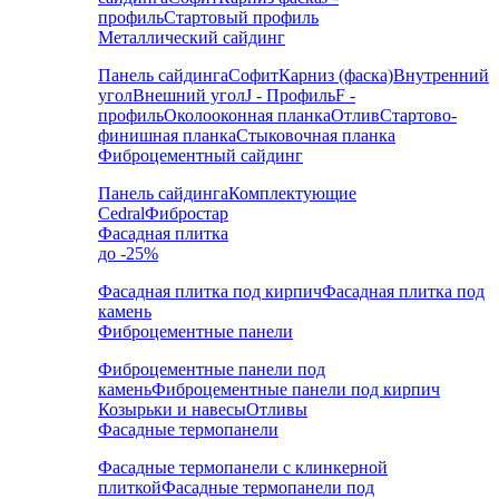
профиль
Стартовый профиль
Металлический сайдинг
Панель сайдинга
Софит
Карниз (фаска)
Внутренний
угол
Внешний угол
J - Профиль
F -
профиль
Околооконная планка
Отлив
Стартово-
финишная планка
Стыковочная планка
Фиброцементный сайдинг
Панель сайдинга
Комплектующие
Cedral
Фибростар
Фасадная плитка
до -25%
Фасадная плитка под кирпич
Фасадная плитка под
камень
Фиброцементные панели
Фиброцементные панели под
камень
Фиброцементные панели под кирпич
Козырьки и навесы
Отливы
Фасадные термопанели
Фасадные термопанели с клинкерной
плиткой
Фасадные термопанели под