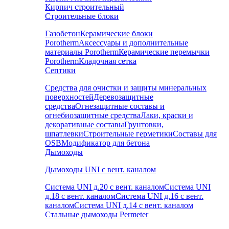
Кирпич строительный
Строительные блоки
Газобетон
Керамические блоки
Porotherm
Аксессуары и дополнительные
материалы Porotherm
Керамические перемычки
Porotherm
Кладочная сетка
Септики
Средства для очистки и защиты минеральных
поверхностей
Деревозащитные
средства
Огнезащитные составы и
огнебиозащитные средства
Лаки, краски и
декоративные составы
Грунтовки,
шпатлевки
Строительные герметики
Составы для
OSB
Модификатор для бетона
Дымоходы
Дымоходы UNI с вент. каналом
Система UNI д.20 с вент. каналом
Система UNI
д.18 с вент. каналом
Система UNI д.16 с вент.
каналом
Система UNI д.14 с вент. каналом
Стальные дымоходы Permeter