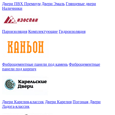
Двери ПВХ Премиум
Двери Эмаль
Глянцевые двери
Наличники
Пароизоляция
Комплектующие
Гидроизоляция
Фиброцементные панели под камень
Фиброцементные
панели под кирпич
Двери Карелия-классик
Двери Карелия
Погонаж
Двери
Ладога-классик