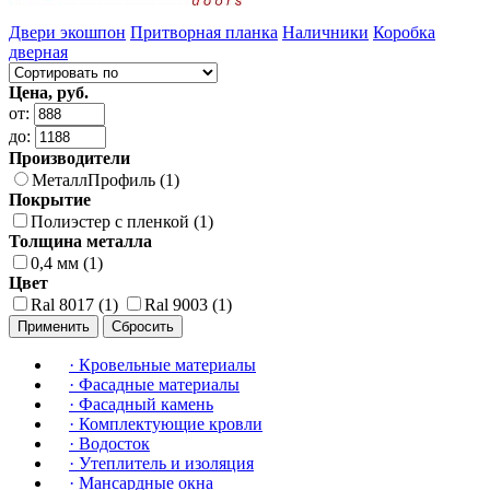
Двери экошпон
Притворная планка
Наличники
Коробка
дверная
Цена, руб.
от:
до:
Производители
МеталлПрофиль (1)
Покрытие
Полиэстер с пленкой (1)
Толщина металла
0,4 мм (1)
Цвет
Ral 8017 (1)
Ral 9003 (1)
Применить
Сбросить
·
Кровельные материалы
·
Фасадные материалы
·
Фасадный камень
·
Комплектующие кровли
·
Водосток
·
Утеплитель и изоляция
·
Мансардные окна