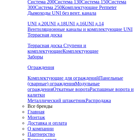
Система 200
Система 130
Система 150
Система
300
Система 250
Комплектующие Permeter
Дымоходы UNI без вент. канала
UNI д.20
UNI д.18
UNI д.16
UNI д.14
Вентиляционные каналы и комплектующие UNI
Террасная доска
Террасная доска
Ступени и
комплектующие
Комплектующие
Заборы
Ограждения
Комплектующие для ограждений
Панельные
(сварные) ограждения
Модульные
ограждения
Откатные ворота
Распашные ворота и
калитки
Металлический штакетник
Распродажа
Все бренды
Главная
Монтаж
Доставка и оплата
О компании
Партнерство
Вопрос-ответ