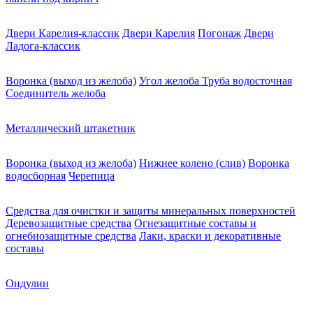
Двери Карелия-классик
Двери Карелия
Погонаж
Двери
Ладога-классик
Воронка (выход из желоба)
Угол желоба
Труба водосточная
Соединитель желоба
Металлический штакетник
Воронка (выход из желоба)
Нижнее колено (слив)
Воронка
водосборная
Черепица
Средства для очистки и защиты минеральных поверхностей
Деревозащитные средства
Огнезащитные составы и
огнебиозащитные средства
Лаки, краски и декоративные
составы
Ондулин