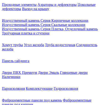
Проходные элементы
Аэраторы и дефлекторы
Цокольные
дефлекторы
Выход на крышу
Искусственный камень Серия Кирпичные коллекции
Искусственный камень Серия Скальные коллекции
Искусственный камень Серия Плитка, Отделочный камень
Тротуарная плитка и ступени
Хомут трубы
Угол желоба
Труба водосточная
Соединитель
желоба
Панель сайдинга
Двери ПВХ Премиум
Двери Эмаль
Глянцевые двери
Наличники
Пароизоляция
Комплектующие
Гидроизоляция
Фиброцементные панели под камень
Фиброцементные
панели под кирпич