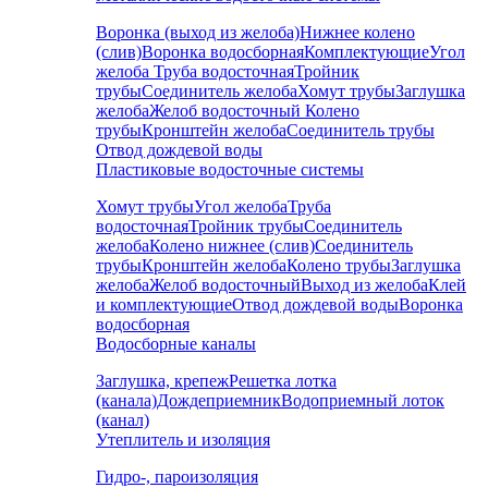
Воронка (выход из желоба)
Нижнее колено
(слив)
Воронка водосборная
Комплектующие
Угол
желоба
Труба водосточная
Тройник
трубы
Соединитель желоба
Хомут трубы
Заглушка
желоба
Желоб водосточный
Колено
трубы
Кронштейн желоба
Соединитель трубы
Отвод дождевой воды
Пластиковые водосточные системы
Хомут трубы
Угол желоба
Труба
водосточная
Тройник трубы
Соединитель
желоба
Колено нижнее (слив)
Соединитель
трубы
Кронштейн желоба
Колено трубы
Заглушка
желоба
Желоб водосточный
Выход из желоба
Клей
и комплектующие
Отвод дождевой воды
Воронка
водосборная
Водосборные каналы
Заглушка, крепеж
Решетка лотка
(канала)
Дождеприемник
Водоприемный лоток
(канал)
Утеплитель и изоляция
Гидро-, пароизоляция