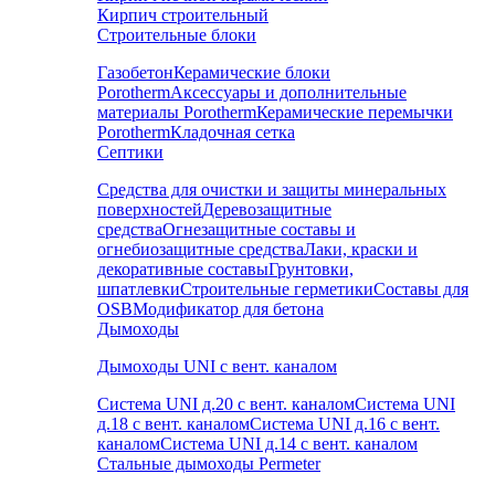
Кирпич строительный
Строительные блоки
Газобетон
Керамические блоки
Porotherm
Аксессуары и дополнительные
материалы Porotherm
Керамические перемычки
Porotherm
Кладочная сетка
Септики
Средства для очистки и защиты минеральных
поверхностей
Деревозащитные
средства
Огнезащитные составы и
огнебиозащитные средства
Лаки, краски и
декоративные составы
Грунтовки,
шпатлевки
Строительные герметики
Составы для
OSB
Модификатор для бетона
Дымоходы
Дымоходы UNI с вент. каналом
Система UNI д.20 с вент. каналом
Система UNI
д.18 с вент. каналом
Система UNI д.16 с вент.
каналом
Система UNI д.14 с вент. каналом
Стальные дымоходы Permeter