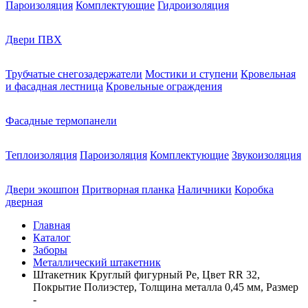
Пароизоляция
Комплектующие
Гидроизоляция
Двери ПВХ
Трубчатые снегозадержатели
Мостики и ступени
Кровельная
и фасадная лестница
Кровельные ограждения
Фасадные термопанели
Теплоизоляция
Пароизоляция
Комплектующие
Звукоизоляция
Двери экошпон
Притворная планка
Наличники
Коробка
дверная
Главная
Каталог
Заборы
Металлический штакетник
Штакетник Круглый фигурный Pe, Цвет RR 32,
Покрытие Полиэстер, Толщина металла 0,45 мм, Размер
-