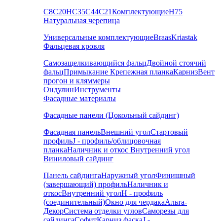
С8
С20
НС35
С44
С21
Комплектующие
Н75
Натуральная черепица
Универсальные комплектующие
Braas
Kriastak
Фальцевая кровля
Самозащелкивающийся фальц
Двойной стоячий
фальц
Примыкание
Крепежная планка
Карниз
Вент
прогон и кляммеры
Ондулин
Инструменты
Фасадные материалы
Фасадные панели (Цокольный сайдинг)
Фасадная панель
Внешний угол
Стартовый
профиль
J - профиль/облицовочная
планка
Наличник и откос
Внутренний угол
Виниловый сайдинг
Панель сайдинга
Наружный угол
Финишный
(завершающий) профиль
Наличник и
откос
Внутренний угол
H - профиль
(соединительный)
Окно для чердака
Альта-
Декор
Система отделки углов
Саморезы для
сайдинга
Софит
Карниз фаска
J -