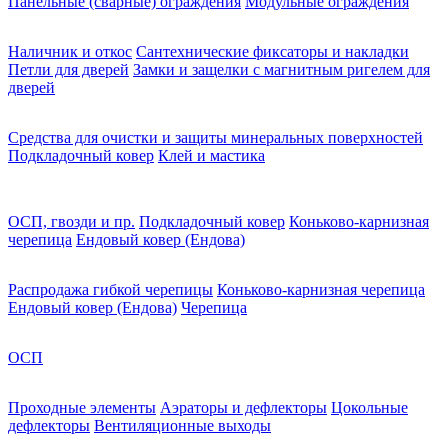
Панельные (сварные) ограждения
Модульные ограждения
Наличник и откос
Сантехнические фиксаторы и накладки
Петли для дверей
Замки и защелки с магнитным ригелем для
дверей
Средства для очистки и защиты минеральных поверхностей
Подкладочный ковер
Клей и мастика
ОСП, гвозди и пр.
Подкладочный ковер
Коньково-карнизная
черепица
Ендовый ковер (Ендова)
Распродажа гибкой черепицы
Коньково-карнизная черепица
Ендовый ковер (Ендова)
Черепица
ОСП
Проходные элементы
Аэраторы и дефлекторы
Цокольные
дефлекторы
Вентиляционные выходы