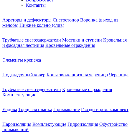
Контакты
Аэраторы и дефлекторы
Снегостопор
Воронка (выход из
желоба)
Нижнее колено (слив)
Трубчатые снегозадержатели
Мостики и ступени
Кровельная
и фасадная лестница
Кровельные ограждения
Элементы крепежа
Подкладочный ковер
Коньково-карнизная черепица
Черепица
Трубчатые снегозадержатели
Кровельные ограждения
Комплектующие
Ендова
Торцевая планка
Примыкание
Гвозди и рем. комплект
Пароизоляция
Комплектующие
Гидроизоляция
Обустройство
примыканий