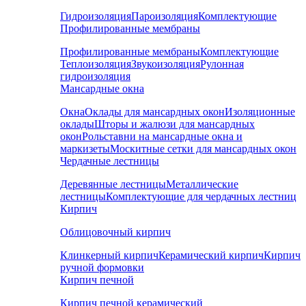
Гидроизоляция
Пароизоляция
Комплектующие
Профилированные мембраны
Профилированные мембраны
Комплектующие
Теплоизоляция
Звукоизоляция
Рулонная
гидроизоляция
Мансардные окна
Окна
Оклады для мансардных окон
Изоляционные
оклады
Шторы и жалюзи для мансардных
окон
Рольставни на мансардные окна и
маркизеты
Москитные сетки для мансардных окон
Чердачные лестницы
Деревянные лестницы
Металлические
лестницы
Комплектующие для чердачных лестниц
Кирпич
Облицовочный кирпич
Клинкерный кирпич
Керамический кирпич
Кирпич
ручной формовки
Кирпич печной
Кирпич печной керамический