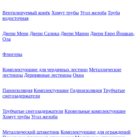
Вентилируемый конёк
Хомут трубы
Угол желоба
Труба
водосточная
Двери Мери
Двери Салика
Двери Марон
Двери Евро Йошкар-
Ола
Флюгеры
Комплектующие для чердачных лестниц
Металлические
лестницы
Деревянные лестницы
Окна
Пароизоляция
Комплектующие
Гидроизоляция
Трубчатые
снегозадержатели
Трубчатые снегозадержатели
Кровельные комплектующие
Хомут трубы
Угол желоба
Металлический штакетник
Комплектующие для ограждений