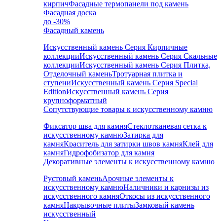
кирпич
Фасадные термопанели под камень
Фасадная доска
до -30%
Фасадный камень
Искусственный камень Серия Кирпичные
коллекции
Искусственный камень Серия Скальные
коллекции
Искусственный камень Серия Плитка,
Отделочный камень
Тротуарная плитка и
ступени
Искусственный камень Серия Special
Edition
Искусственный камень Серия
крупноформатный
Сопутствующие товары к искусственному камню
Фиксатор шва для камня
Стеклотканевая сетка к
искусственному камню
Затирка для
камня
Краситель для затирки швов камня
Клей для
камня
Гидрофобизатор для камня
Декоративные элементы к искусственному камню
Рустовый камень
Арочные элементы к
искусственному камню
Наличники и карнизы из
искусственного камня
Откосы из искусственного
камня
Накрывочные плиты
Замковый камень
искусственный