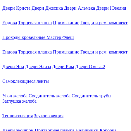
Двери Криста
Двери Джесика
Двери Альмека
Двери Ювелия
Ендова
Торцевая планка
Примыкание
Гвозди и рем. комплект
Проходы кровельные Мастер Флеш
Ендова
Торцевая планка
Примыкание
Гвозди и рем. комплект
Двери Яна
Двери Элиза
Двери Рим
Двери Омега-2
Самоклеющиеся ленты
Угол желоба
Соединитель желоба
Соединитель трубы
Заглушка желоба
Теплоизоляция
Звукоизоляция
Двери экошпон
Притворная планка
Наличники
Коробка