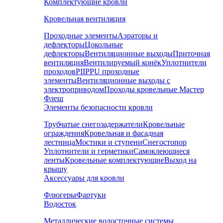
Комплектующие кровли
Кровельная вентиляция
Проходные элементы
Аэраторы и
дефлекторы
Цокольные
дефлекторы
Вентиляционные выходы
Приточная
вентиляция
Вентилируемый конёк
Уплотнители
проходов
PIIPPU проходные
элементы
Вентиляционные выходы с
электроприводом
Проходы кровельные Мастер
Флеш
Элементы безопасности кровли
Трубчатые снегозадержатели
Кровельные
ограждения
Кровельная и фасадная
лестница
Мостики и ступени
Снегостопор
Уплотнители и герметики
Самоклеющиеся
ленты
Кровельные комплектующие
Выход на
крышу
Аксессуары для кровли
Флюгеры
Фартуки
Водосток
Металлические водосточные системы