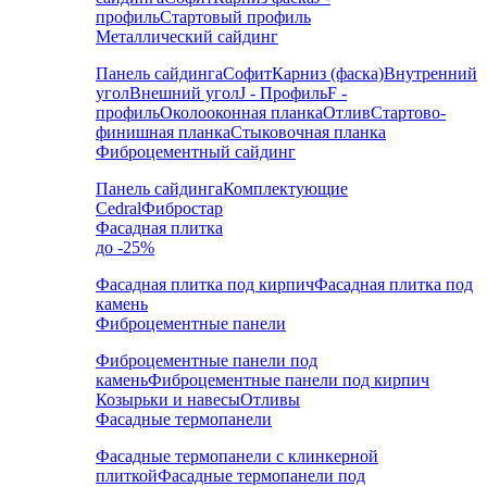
профиль
Стартовый профиль
Металлический сайдинг
Панель сайдинга
Софит
Карниз (фаска)
Внутренний
угол
Внешний угол
J - Профиль
F -
профиль
Околооконная планка
Отлив
Стартово-
финишная планка
Стыковочная планка
Фиброцементный сайдинг
Панель сайдинга
Комплектующие
Cedral
Фибростар
Фасадная плитка
до -25%
Фасадная плитка под кирпич
Фасадная плитка под
камень
Фиброцементные панели
Фиброцементные панели под
камень
Фиброцементные панели под кирпич
Козырьки и навесы
Отливы
Фасадные термопанели
Фасадные термопанели с клинкерной
плиткой
Фасадные термопанели под