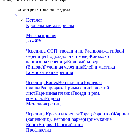
Посмотреть товары раздела
×
Каталог
Кровельные материалы
Мягкая кровля
до -30%
Черепица
ОСП, гвозди и пр.
Распродажа гибкой
черепицы
Подкладочный ковер
Коньково-
карнизная черепица
Ендовый ковер
(Ендова)
Рулонная черепица
Клей и мастика
Композитная черепица
Черепица
Конек
Вентиляция
Торцевая
планка
Распродажа
Примыкание
Плоский
лист
Карнизная планка
Гвозди и рем.
комплект
Ендова
Металлочерепица
Черепица
Краска и крепеж
Торец (фронтон)
Карниз
(капельник)
Снеговой барьер
Примыкание
Конек
Ендова
Плоский лист
Профнастил