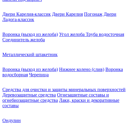
Двери Карелия-классик
Двери Карелия
Погонаж
Двери
Ладога-классик
Воронка (выход из желоба)
Угол желоба
Труба водосточная
Соединитель желоба
Металлический штакетник
Воронка (выход из желоба)
Нижнее колено (слив)
Воронка
водосборная
Черепица
Средства для очистки и защиты минеральных поверхностей
Деревозащитные средства
Огнезащитные составы и
огнебиозащитные средства
Лаки, краски и декоративные
составы
Ондулин