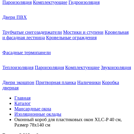
Пароизоляция
Комплектующие
Гидроизоляция
Двери ПВХ
Трубчатые снегозадержатели
Мостики и ступени
Кровельная
и фасадная лестница
Кровельные ограждения
Фасадные термопанели
Теплоизоляция
Пароизоляция
Комплектующие
Звукоизоляция
Двери экошпон
Притворная планка
Наличники
Коробка
дверная
Главная
Каталог
Мансардные окна
Изоляционные оклады
Оконный короб для пластиковых окон XLC-P 40 см,
Размер 78х140 см