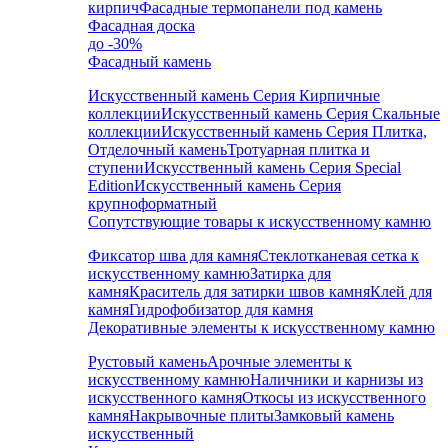
кирпич
Фасадные термопанели под камень
Фасадная доска
до -30%
Фасадный камень
Искусственный камень Серия Кирпичные
коллекции
Искусственный камень Серия Скальные
коллекции
Искусственный камень Серия Плитка,
Отделочный камень
Тротуарная плитка и
ступени
Искусственный камень Серия Special
Edition
Искусственный камень Серия
крупноформатный
Сопутствующие товары к искусственному камню
Фиксатор шва для камня
Стеклотканевая сетка к
искусственному камню
Затирка для
камня
Краситель для затирки швов камня
Клей для
камня
Гидрофобизатор для камня
Декоративные элементы к искусственному камню
Рустовый камень
Арочные элементы к
искусственному камню
Наличники и карнизы из
искусственного камня
Откосы из искусственного
камня
Накрывочные плиты
Замковый камень
искусственный