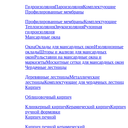
Гидроизоляция
Пароизоляция
Комплектующие
Профилированные мембраны
Профилированные мембраны
Комплектующие
Теплоизоляция
Звукоизоляция
Рулонная
гидроизоляция
Мансардные окна
Окна
Оклады для мансардных окон
Изоляционные
оклады
Шторы и жалюзи для мансардных
окон
Рольставни на мансардные окна и
маркизеты
Москитные сетки для мансардных окон
Чердачные лестницы
Деревянные лестницы
Металлические
лестницы
Комплектующие для чердачных лестниц
Кирпич
Облицовочный кирпич
Клинкерный кирпич
Керамический кирпич
Кирпич
ручной формовки
Кирпич печной
Кирпич печной керамический