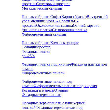
профиль
Стартовый профиль
Металлический сайдинг
Панель сайдинга
Софит
Карниз (фаска)
Внутренний
угол
Внешний угол
J - Профиль
F -
профиль
Околооконная планка
Отлив
Стартово-
финишная планка
Стыковочная планка
Фиброцементный сайдинг
Панель сайдинга
Комплектующие
Cedral
Фибростар
Фасадная плитка
до -25%
Фасадная плитка под кирпич
Фасадная плитка под
камень
Фиброцементные панели
Фиброцементные панели под
камень
Фиброцементные панели под кирпич
Козырьки и навесы
Отливы
Фасадные термопанели
Фасадные термопанели с клинкерной
плиткой
Фасадные термопанели под