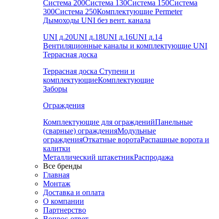
Система 200
Система 130
Система 150
Система
300
Система 250
Комплектующие Permeter
Дымоходы UNI без вент. канала
UNI д.20
UNI д.18
UNI д.16
UNI д.14
Вентиляционные каналы и комплектующие UNI
Террасная доска
Террасная доска
Ступени и
комплектующие
Комплектующие
Заборы
Ограждения
Комплектующие для ограждений
Панельные
(сварные) ограждения
Модульные
ограждения
Откатные ворота
Распашные ворота и
калитки
Металлический штакетник
Распродажа
Все бренды
Главная
Монтаж
Доставка и оплата
О компании
Партнерство
Вопрос-ответ