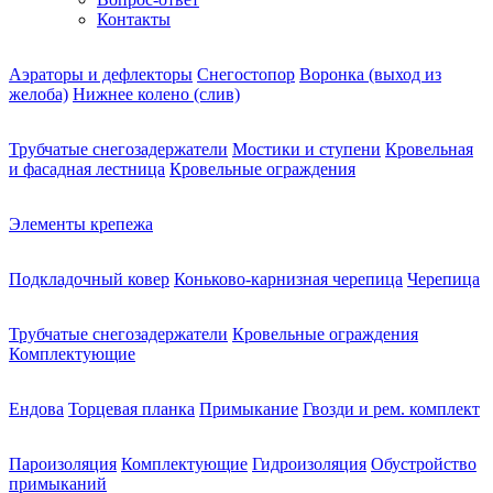
Контакты
Аэраторы и дефлекторы
Снегостопор
Воронка (выход из
желоба)
Нижнее колено (слив)
Трубчатые снегозадержатели
Мостики и ступени
Кровельная
и фасадная лестница
Кровельные ограждения
Элементы крепежа
Подкладочный ковер
Коньково-карнизная черепица
Черепица
Трубчатые снегозадержатели
Кровельные ограждения
Комплектующие
Ендова
Торцевая планка
Примыкание
Гвозди и рем. комплект
Пароизоляция
Комплектующие
Гидроизоляция
Обустройство
примыканий