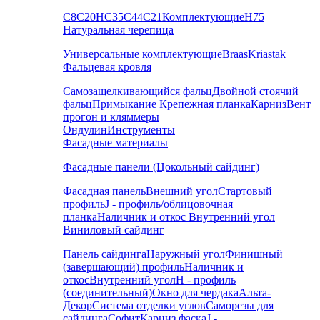
С8
С20
НС35
С44
С21
Комплектующие
Н75
Натуральная черепица
Универсальные комплектующие
Braas
Kriastak
Фальцевая кровля
Самозащелкивающийся фальц
Двойной стоячий
фальц
Примыкание
Крепежная планка
Карниз
Вент
прогон и кляммеры
Ондулин
Инструменты
Фасадные материалы
Фасадные панели (Цокольный сайдинг)
Фасадная панель
Внешний угол
Стартовый
профиль
J - профиль/облицовочная
планка
Наличник и откос
Внутренний угол
Виниловый сайдинг
Панель сайдинга
Наружный угол
Финишный
(завершающий) профиль
Наличник и
откос
Внутренний угол
H - профиль
(соединительный)
Окно для чердака
Альта-
Декор
Система отделки углов
Саморезы для
сайдинга
Софит
Карниз фаска
J -