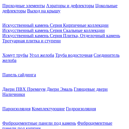
Проходные элементы
Аэраторы и дефлекторы
Цокольные
дефлекторы
Выход на крышу
Искусственный камень Серия Кирпичные коллекции
Искусственный камень Серия Скальные коллекции
Искусственный камень Серия Плитка, Отделочный камень
Тротуарная плитка и ступени
Хомут трубы
Угол желоба
Труба водосточная
Соединитель
желоба
Панель сайдинга
Двери ПВХ Премиум
Двери Эмаль
Глянцевые двери
Наличники
Пароизоляция
Комплектующие
Гидроизоляция
Фиброцементные панели под камень
Фиброцементные
панели под кирпич