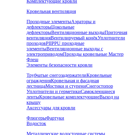
Комплектующие кровли
Кровельная вентиляция
Проходные элементы
Аэраторы и
дефлекторы
Цокольные
дефлекторы
Вентиляционные выходы
Приточная
вентиляция
Вентилируемый конёк
Уплотнители
проходов
PIIPPU проходные
элементы
Вентиляционные выходы с
электроприводом
Проходы кровельные Мастер
Флеш
Элементы безопасности кровли
Трубчатые снегозадержатели
Кровельные
ограждения
Кровельная и фасадная
лестница
Мостики и ступени
Снегостопор
Уплотнители и герметики
Самоклеющиеся
ленты
Кровельные комплектующие
Выход на
крышу
Аксессуары для кровли
Флюгеры
Фартуки
Водосток
Металлические водосточные системы