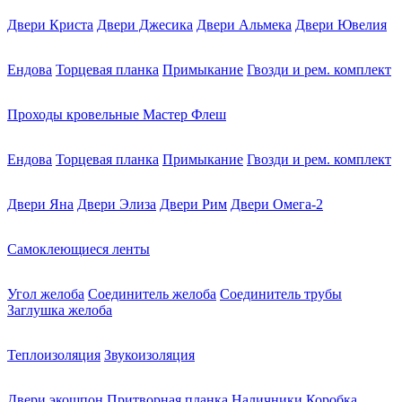
Двери Криста
Двери Джесика
Двери Альмека
Двери Ювелия
Ендова
Торцевая планка
Примыкание
Гвозди и рем. комплект
Проходы кровельные Мастер Флеш
Ендова
Торцевая планка
Примыкание
Гвозди и рем. комплект
Двери Яна
Двери Элиза
Двери Рим
Двери Омега-2
Самоклеющиеся ленты
Угол желоба
Соединитель желоба
Соединитель трубы
Заглушка желоба
Теплоизоляция
Звукоизоляция
Двери экошпон
Притворная планка
Наличники
Коробка