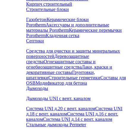
Кирпич строительный
Строительные блоки
Газобетон
Керамические блоки
Porotherm
Аксессуары и дополнительные
материалы Porotherm
Керамические перемычки
Porotherm
Кладочная сетка
Септики
Средства для очистки и защиты минеральных
поверхностей
Деревозащитные
средства
Огнезащитные составы и
огнебиозащитные средства
Лаки, краски и
декоративные составы
Грунтовки,
шпатлевки
Строительные герметики
Составы для
OSB
Модификатор для бетона
Дымоходы
Дымоходы UNI с вент. каналом
Система UNI д.20 с вент. каналом
Система UNI
д.18 с вент. каналом
Система UNI д.16 с вент.
каналом
Система UNI д.14 с вент. каналом
Стальные дымоходы Permeter