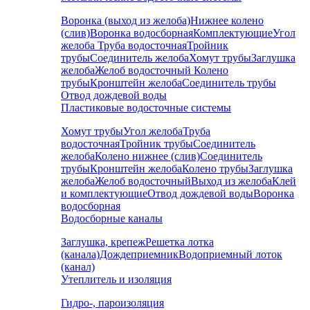
Воронка (выход из желоба)
Нижнее колено
(слив)
Воронка водосборная
Комплектующие
Угол
желоба
Труба водосточная
Тройник
трубы
Соединитель желоба
Хомут трубы
Заглушка
желоба
Желоб водосточный
Колено
трубы
Кронштейн желоба
Соединитель трубы
Отвод дождевой воды
Пластиковые водосточные системы
Хомут трубы
Угол желоба
Труба
водосточная
Тройник трубы
Соединитель
желоба
Колено нижнее (слив)
Соединитель
трубы
Кронштейн желоба
Колено трубы
Заглушка
желоба
Желоб водосточный
Выход из желоба
Клей
и комплектующие
Отвод дождевой воды
Воронка
водосборная
Водосборные каналы
Заглушка, крепеж
Решетка лотка
(канала)
Дождеприемник
Водоприемный лоток
(канал)
Утеплитель и изоляция
Гидро-, пароизоляция