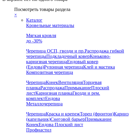
Посмотреть товары раздела
×
Каталог
Кровельные материалы
Мягкая кровля
до -30%
Черепица
ОСП, гвозди и пр.
Распродажа гибкой
черепицы
Подкладочный ковер
Коньково-
карнизная черепица
Ендовый ковер
(Ендова)
Рулонная черепица
Клей и мастика
Композитная черепица
Черепица
Конек
Вентиляция
Торцевая
планка
Распродажа
Примыкание
Плоский
лист
Карнизная планка
Гвозди и рем.
комплект
Ендова
Металлочерепица
Черепица
Краска и крепеж
Торец (фронтон)
Карниз
(капельник)
Снеговой барьер
Примыкание
Конек
Ендова
Плоский лист
Профнастил