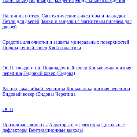
Панельные (сварные) ограждения
Модульные ограждения
Наличник и откос
Сантехнические фиксаторы и накладки
Петли для дверей
Замки и защелки с магнитным ригелем для
дверей
Средства для очистки и защиты минеральных поверхностей
Подкладочный ковер
Клей и мастика
ОСП, гвозди и пр.
Подкладочный ковер
Коньково-карнизная
черепица
Ендовый ковер (Ендова)
Распродажа гибкой черепицы
Коньково-карнизная черепица
Ендовый ковер (Ендова)
Черепица
ОСП
Проходные элементы
Аэраторы и дефлекторы
Цокольные
дефлекторы
Вентиляционные выходы