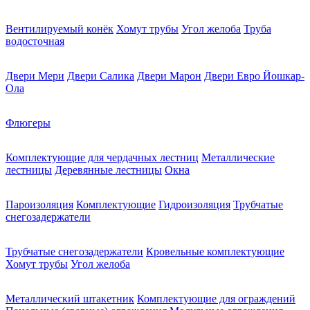
Вентилируемый конёк
Хомут трубы
Угол желоба
Труба
водосточная
Двери Мери
Двери Салика
Двери Марон
Двери Евро Йошкар-
Ола
Флюгеры
Комплектующие для чердачных лестниц
Металлические
лестницы
Деревянные лестницы
Окна
Пароизоляция
Комплектующие
Гидроизоляция
Трубчатые
снегозадержатели
Трубчатые снегозадержатели
Кровельные комплектующие
Хомут трубы
Угол желоба
Металлический штакетник
Комплектующие для ограждений