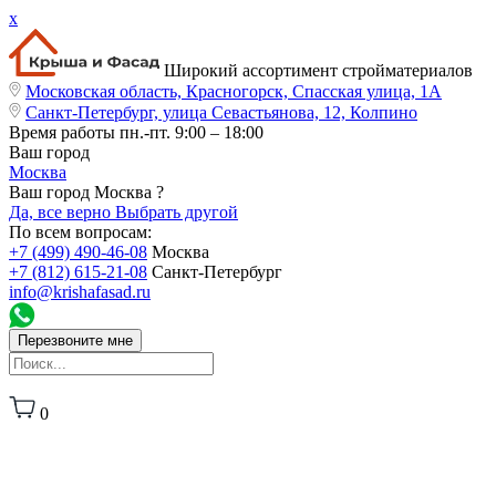
x
Широкий ассортимент стройматериалов
Московская область, Красногорск, Спасская улица, 1А
Санкт-Петербург, улица Севастьянова, 12, Колпино
Время работы
пн.-пт. 9:00 – 18:00
Ваш город
Москва
Ваш город Москва ?
Да, все верно
Выбрать другой
По всем вопросам:
+7 (499) 490-46-08
Москва
+7 (812) 615-21-08
Санкт-Петербург
info@krishafasad.ru
Перезвоните мне
0