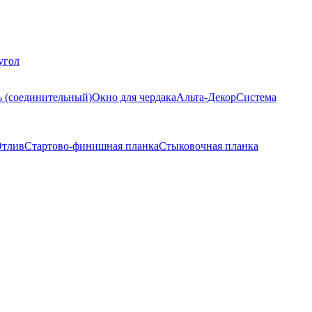
угол
ь (соединительный)
Окно для чердака
Альта-Декор
Система
тлив
Стартово-финишная планка
Стыковочная планка