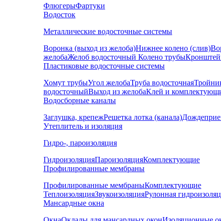
Флюгеры
Фартуки
Водосток
Металлические водосточные системы
Воронка (выход из желоба)
Нижнее колено (слив)
Во
желоба
Желоб водосточный
Колено трубы
Кронштей
Пластиковые водосточные системы
Хомут трубы
Угол желоба
Труба водосточная
Тройни
водосточный
Выход из желоба
Клей и комплектующ
Водосборные каналы
Заглушка, крепеж
Решетка лотка (канала)
Дождеприе
Утеплитель и изоляция
Гидро-, пароизоляция
Гидроизоляция
Пароизоляция
Комплектующие
Профилированные мембраны
Профилированные мембраны
Комплектующие
Теплоизоляция
Звукоизоляция
Рулонная гидроизоля
Мансардные окна
Окна
Оклады для мансардных окон
Изоляционные о