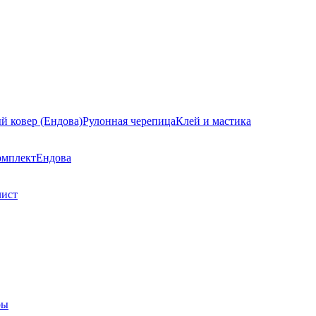
й ковер (Ендова)
Рулонная черепица
Клей и мастика
омплект
Ендова
лист
ры