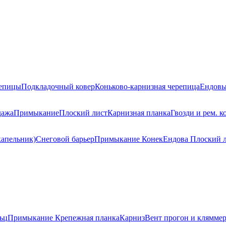
репицы
Подкладочный ковер
Коньково-карнизная черепица
Ендовы
дажа
Примыкание
Плоский лист
Карнизная планка
Гвозди и рем. к
капельник)
Снеговой барьер
Примыкание
Конек
Ендова
Плоский 
ьц
Примыкание
Крепежная планка
Карниз
Вент прогон и клямме