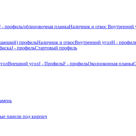
J - профиль/облицовочная планка
Наличник и откос
Внутренний 
шающий) профиль
Наличник и откос
Внутренний угол
H - профил
фаска
J - профиль
Стартовый профиль
угол
Внешний угол
J - Профиль
F - профиль
Околооконная планка
О
камень
ые панели под кирпич