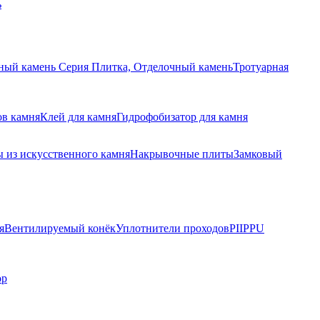
ь
ный камень Серия Плитка, Отделочный камень
Тротуарная
ов камня
Клей для камня
Гидрофобизатор для камня
 из искусственного камня
Накрывочные плиты
Замковый
я
Вентилируемый конёк
Уплотнители проходов
PIIPPU
ор