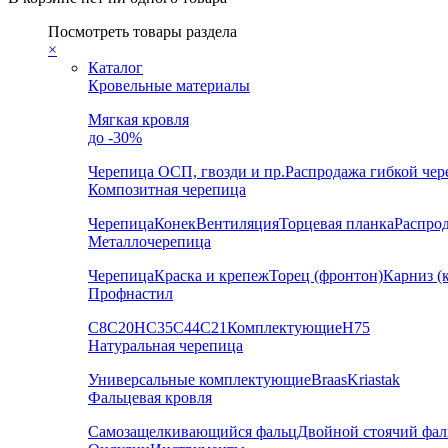
Посмотреть товары раздела
×
Каталог
Кровельные материалы
Мягкая кровля
до -30%
Черепица
ОСП, гвозди и пр.
Распродажа гибкой че
Композитная черепица
Черепица
Конек
Вентиляция
Торцевая планка
Распро
Металлочерепица
Черепица
Краска и крепеж
Торец (фронтон)
Карниз (
Профнастил
С8
С20
НС35
С44
С21
Комплектующие
Н75
Натуральная черепица
Универсальные комплектующие
Braas
Kriastak
Фальцевая кровля
Самозащелкивающийся фальц
Двойной стоячий фал