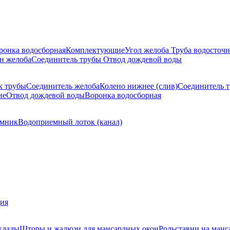
ронка водосборная
Комплектующие
Угол желоба
Труба водосточн
н желоба
Соединитель трубы
Отвод дождевой воды
к трубы
Соединитель желоба
Колено нижнее (слив)
Соединитель 
ие
Отвод дождевой воды
Воронка водосборная
мник
Водоприемный лоток (канал)
ция
клады
Шторы и жалюзи для мансардных окон
Рольставни на манс