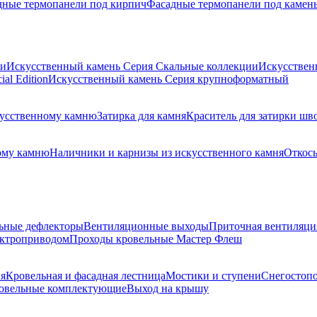
дные термопанели под кирпич
Фасадные термопанели под камен
ии
Искусственный камень Серия Скальные коллекции
Искусствен
al Edition
Искусственный камень Серия крупноформатный
скусственному камню
Затирка для камня
Краситель для затирки шв
ому камню
Наличники и карнизы из искусственного камня
Откосы
ьные дефлекторы
Вентиляционные выходы
Приточная вентиляци
ектроприводом
Проходы кровельные Мастер Флеш
я
Кровельная и фасадная лестница
Мостики и ступени
Снегостоп
овельные комплектующие
Выход на крышу