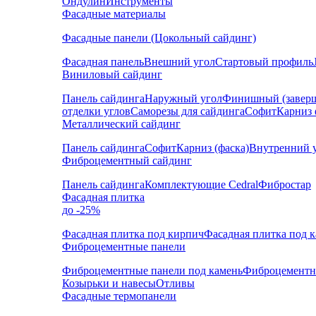
Ондулин
Инструменты
Фасадные материалы
Фасадные панели (Цокольный сайдинг)
Фасадная панель
Внешний угол
Стартовый профиль
Виниловый сайдинг
Панель сайдинга
Наружный угол
Финишный (завер
отделки углов
Саморезы для сайдинга
Софит
Карниз 
Металлический сайдинг
Панель сайдинга
Софит
Карниз (фаска)
Внутренний 
Фиброцементный сайдинг
Панель сайдинга
Комплектующие Cedral
Фибростар
Фасадная плитка
до -25%
Фасадная плитка под кирпич
Фасадная плитка под 
Фиброцементные панели
Фиброцементные панели под камень
Фиброцементн
Козырьки и навесы
Отливы
Фасадные термопанели