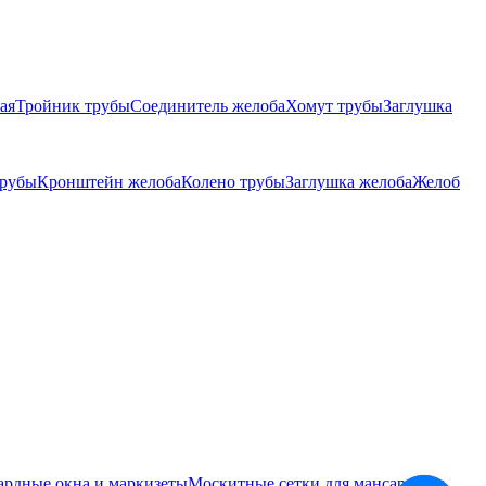
ая
Тройник трубы
Соединитель желоба
Хомут трубы
Заглушка
трубы
Кронштейн желоба
Колено трубы
Заглушка желоба
Желоб
ардные окна и маркизеты
Москитные сетки для мансардных