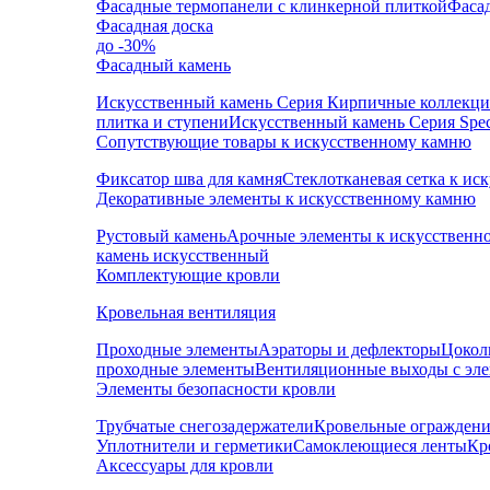
Фасадные термопанели с клинкерной плиткой
Фаса
Фасадная доска
до -30%
Фасадный камень
Искусственный камень Серия Кирпичные коллекц
плитка и ступени
Искусственный камень Серия Speci
Сопутствующие товары к искусственному камню
Фиксатор шва для камня
Стеклотканевая сетка к и
Декоративные элементы к искусственному камню
Рустовый камень
Арочные элементы к искусственн
камень искусственный
Комплектующие кровли
Кровельная вентиляция
Проходные элементы
Аэраторы и дефлекторы
Цокол
проходные элементы
Вентиляционные выходы с эл
Элементы безопасности кровли
Трубчатые снегозадержатели
Кровельные ограждени
Уплотнители и герметики
Самоклеющиеся ленты
Кр
Аксессуары для кровли