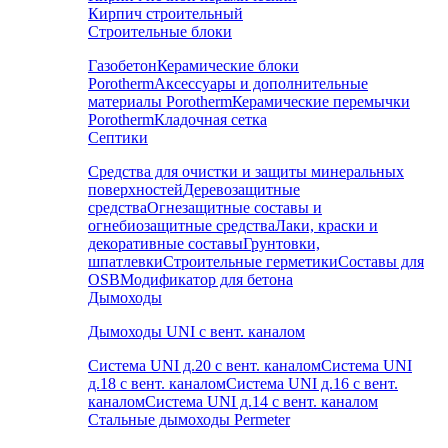
Кирпич строительный
Строительные блоки
Газобетон
Керамические блоки
Porotherm
Аксессуары и дополнительные
материалы Porotherm
Керамические перемычки
Porotherm
Кладочная сетка
Септики
Средства для очистки и защиты минеральных
поверхностей
Деревозащитные
средства
Огнезащитные составы и
огнебиозащитные средства
Лаки, краски и
декоративные составы
Грунтовки,
шпатлевки
Строительные герметики
Составы для
OSB
Модификатор для бетона
Дымоходы
Дымоходы UNI с вент. каналом
Система UNI д.20 с вент. каналом
Система UNI
д.18 с вент. каналом
Система UNI д.16 с вент.
каналом
Система UNI д.14 с вент. каналом
Стальные дымоходы Permeter