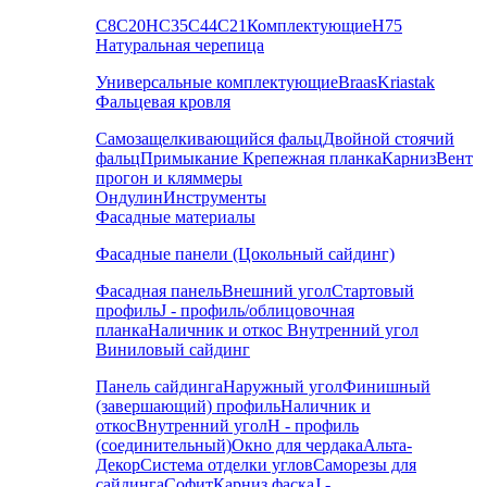
С8
С20
НС35
С44
С21
Комплектующие
Н75
Натуральная черепица
Универсальные комплектующие
Braas
Kriastak
Фальцевая кровля
Самозащелкивающийся фальц
Двойной стоячий
фальц
Примыкание
Крепежная планка
Карниз
Вент
прогон и кляммеры
Ондулин
Инструменты
Фасадные материалы
Фасадные панели (Цокольный сайдинг)
Фасадная панель
Внешний угол
Стартовый
профиль
J - профиль/облицовочная
планка
Наличник и откос
Внутренний угол
Виниловый сайдинг
Панель сайдинга
Наружный угол
Финишный
(завершающий) профиль
Наличник и
откос
Внутренний угол
H - профиль
(соединительный)
Окно для чердака
Альта-
Декор
Система отделки углов
Саморезы для
сайдинга
Софит
Карниз фаска
J -