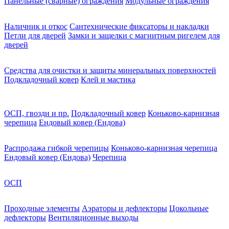
Панельные (сварные) ограждения
Модульные ограждения
Наличник и откос
Сантехнические фиксаторы и накладки
Петли для дверей
Замки и защелки с магнитным ригелем для
дверей
Средства для очистки и защиты минеральных поверхностей
Подкладочный ковер
Клей и мастика
ОСП, гвозди и пр.
Подкладочный ковер
Коньково-карнизная
черепица
Ендовый ковер (Ендова)
Распродажа гибкой черепицы
Коньково-карнизная черепица
Ендовый ковер (Ендова)
Черепица
ОСП
Проходные элементы
Аэраторы и дефлекторы
Цокольные
дефлекторы
Вентиляционные выходы