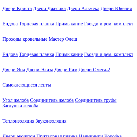
Двери Криста
Двери Джесика
Двери Альмека
Двери Ювелия
Ендова
Торцевая планка
Примыкание
Гвозди и рем. комплект
Проходы кровельные Мастер Флеш
Ендова
Торцевая планка
Примыкание
Гвозди и рем. комплект
Двери Яна
Двери Элиза
Двери Рим
Двери Омега-2
Самоклеющиеся ленты
Угол желоба
Соединитель желоба
Соединитель трубы
Заглушка желоба
Теплоизоляция
Звукоизоляция
Двери экошпон
Притворная планка
Наличники
Коробка