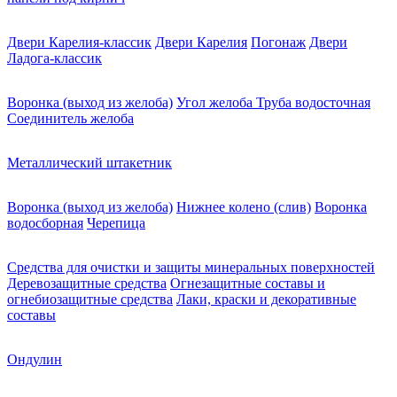
Двери Карелия-классик
Двери Карелия
Погонаж
Двери
Ладога-классик
Воронка (выход из желоба)
Угол желоба
Труба водосточная
Соединитель желоба
Металлический штакетник
Воронка (выход из желоба)
Нижнее колено (слив)
Воронка
водосборная
Черепица
Средства для очистки и защиты минеральных поверхностей
Деревозащитные средства
Огнезащитные составы и
огнебиозащитные средства
Лаки, краски и декоративные
составы
Ондулин