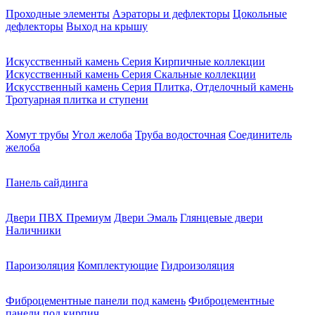
Проходные элементы
Аэраторы и дефлекторы
Цокольные
дефлекторы
Выход на крышу
Искусственный камень Серия Кирпичные коллекции
Искусственный камень Серия Скальные коллекции
Искусственный камень Серия Плитка, Отделочный камень
Тротуарная плитка и ступени
Хомут трубы
Угол желоба
Труба водосточная
Соединитель
желоба
Панель сайдинга
Двери ПВХ Премиум
Двери Эмаль
Глянцевые двери
Наличники
Пароизоляция
Комплектующие
Гидроизоляция
Фиброцементные панели под камень
Фиброцементные
панели под кирпич