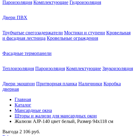
Пароизоляция
Комплектующие
Гидроизоляция
Двери ПВХ
Трубчатые снегозадержатели
Мостики и ступени
Кровельная
и фасадная лестница
Кровельные ограждения
Фасадные термопанели
Теплоизоляция
Пароизоляция
Комплектующие
Звукоизоляция
Двери экошпон
Притворная планка
Наличники
Коробка
дверная
Главная
Каталог
Мансардные окна
Шторы и жалюзи для мансардных окон
Жалюзи AJP-140 цвет белый, Размер 94х118 см
Выгода
2 106 руб.