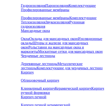
Гидроизоляция
Пароизоляция
Комплектующие
Профилированные мембраны
Профилированные мембраны
Комплектующие
Теплоизоляция
Звукоизоляция
Рулонная
гидроизоляция
Мансардные окна
Окна
Оклады для мансардных окон
Изоляционные
оклады
Шторы и жалюзи для мансардных
окон
Рольставни на мансардные окна и
маркизеты
Москитные сетки для мансардных окон
Чердачные лестницы
Деревянные лестницы
Металлические
лестницы
Комплектующие для чердачных лестниц
Кирпич
Облицовочный кирпич
Клинкерный кирпич
Керамический кирпич
Кирпич
ручной формовки
Кирпич печной
Кирпич печной керамический