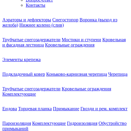
Контакты
Аэраторы и дефлекторы
Снегостопор
Воронка (выход из
желоба)
Нижнее колено (слив)
Трубчатые снегозадержатели
Мостики и ступени
Кровельная
и фасадная лестница
Кровельные ограждения
Элементы крепежа
Подкладочный ковер
Коньково-карнизная черепица
Черепица
Трубчатые снегозадержатели
Кровельные ограждения
Комплектующие
Ендова
Торцевая планка
Примыкание
Гвозди и рем. комплект
Пароизоляция
Комплектующие
Гидроизоляция
Обустройство
примыканий