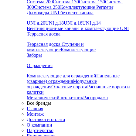
Система 200
Система 130
Система 150
Система
300
Система 250
Комплектующие Permeter
Дымоходы UNI без вент. канала
UNI д.20
UNI д.18
UNI д.16
UNI д.14
Вентиляционные каналы и комплектующие UNI
Террасная доска
Террасная доска
Ступени и
комплектующие
Комплектующие
Заборы
Ограждения
Комплектующие для ограждений
Панельные
(сварные) ограждения
Модульные
ограждения
Откатные ворота
Распашные ворота и
калитки
Металлический штакетник
Распродажа
Все бренды
Главная
Монтаж
Доставка и оплата
О компании
Партнерство
Вопрос-ответ