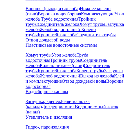
Воронка (выход из желоба)
Нижнее колено
(слив)
Воронка водосборная
Комплектующие
Угол
желоба
Труба водосточная
Тройник
трубы
Соединитель желоба
Хомут трубы
Заглушка
желоба
Желоб водосточный
Колено
трубы
Кронштейн желоба
Соединитель трубы
Отвод дождевой воды
Пластиковые водосточные системы
Хомут трубы
Угол желоба
Труба
водосточная
Тройник трубы
Соединитель
желоба
Колено нижнее (слив)
Соединитель
трубы
Кронштейн желоба
Колено трубы
Заглушка
желоба
Желоб водосточный
Выход из желоба
Клей
и комплектующие
Отвод дождевой воды
Воронка
водосборная
Водосборные каналы
Заглушка, крепеж
Решетка лотка
(канала)
Дождеприемник
Водоприемный лоток
(канал)
Утеплитель и изоляция
Гидро-, пароизоляция