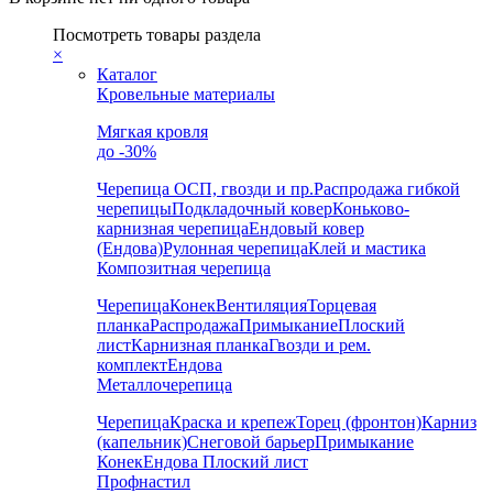
Посмотреть товары раздела
×
Каталог
Кровельные материалы
Мягкая кровля
до -30%
Черепица
ОСП, гвозди и пр.
Распродажа гибкой
черепицы
Подкладочный ковер
Коньково-
карнизная черепица
Ендовый ковер
(Ендова)
Рулонная черепица
Клей и мастика
Композитная черепица
Черепица
Конек
Вентиляция
Торцевая
планка
Распродажа
Примыкание
Плоский
лист
Карнизная планка
Гвозди и рем.
комплект
Ендова
Металлочерепица
Черепица
Краска и крепеж
Торец (фронтон)
Карниз
(капельник)
Снеговой барьер
Примыкание
Конек
Ендова
Плоский лист
Профнастил