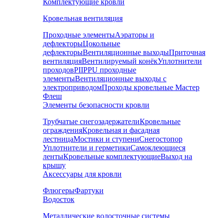
Комплектующие кровли
Кровельная вентиляция
Проходные элементы
Аэраторы и
дефлекторы
Цокольные
дефлекторы
Вентиляционные выходы
Приточная
вентиляция
Вентилируемый конёк
Уплотнители
проходов
PIIPPU проходные
элементы
Вентиляционные выходы с
электроприводом
Проходы кровельные Мастер
Флеш
Элементы безопасности кровли
Трубчатые снегозадержатели
Кровельные
ограждения
Кровельная и фасадная
лестница
Мостики и ступени
Снегостопор
Уплотнители и герметики
Самоклеющиеся
ленты
Кровельные комплектующие
Выход на
крышу
Аксессуары для кровли
Флюгеры
Фартуки
Водосток
Металлические водосточные системы