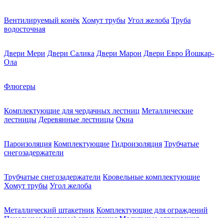
Вентилируемый конёк
Хомут трубы
Угол желоба
Труба
водосточная
Двери Мери
Двери Салика
Двери Марон
Двери Евро Йошкар-
Ола
Флюгеры
Комплектующие для чердачных лестниц
Металлические
лестницы
Деревянные лестницы
Окна
Пароизоляция
Комплектующие
Гидроизоляция
Трубчатые
снегозадержатели
Трубчатые снегозадержатели
Кровельные комплектующие
Хомут трубы
Угол желоба
Металлический штакетник
Комплектующие для ограждений