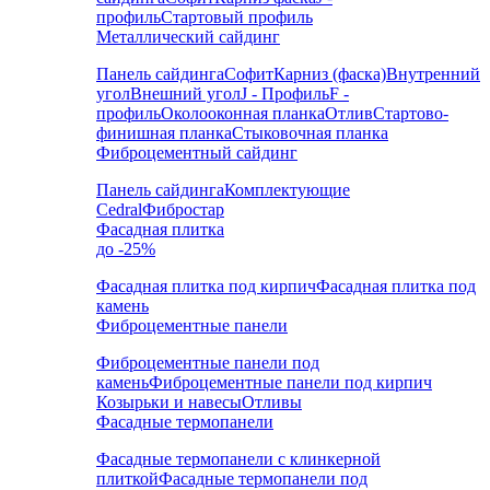
профиль
Стартовый профиль
Металлический сайдинг
Панель сайдинга
Софит
Карниз (фаска)
Внутренний
угол
Внешний угол
J - Профиль
F -
профиль
Околооконная планка
Отлив
Стартово-
финишная планка
Стыковочная планка
Фиброцементный сайдинг
Панель сайдинга
Комплектующие
Cedral
Фибростар
Фасадная плитка
до -25%
Фасадная плитка под кирпич
Фасадная плитка под
камень
Фиброцементные панели
Фиброцементные панели под
камень
Фиброцементные панели под кирпич
Козырьки и навесы
Отливы
Фасадные термопанели
Фасадные термопанели с клинкерной
плиткой
Фасадные термопанели под