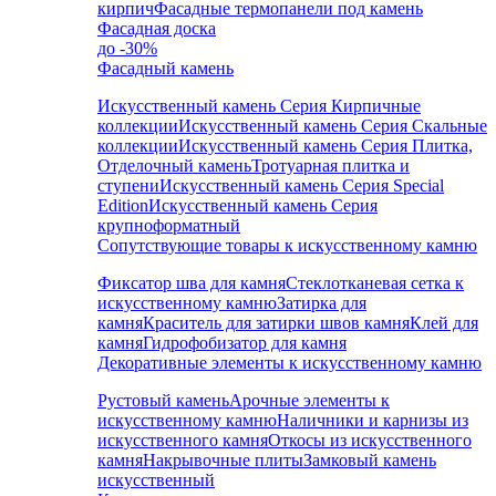
кирпич
Фасадные термопанели под камень
Фасадная доска
до -30%
Фасадный камень
Искусственный камень Серия Кирпичные
коллекции
Искусственный камень Серия Скальные
коллекции
Искусственный камень Серия Плитка,
Отделочный камень
Тротуарная плитка и
ступени
Искусственный камень Серия Special
Edition
Искусственный камень Серия
крупноформатный
Сопутствующие товары к искусственному камню
Фиксатор шва для камня
Стеклотканевая сетка к
искусственному камню
Затирка для
камня
Краситель для затирки швов камня
Клей для
камня
Гидрофобизатор для камня
Декоративные элементы к искусственному камню
Рустовый камень
Арочные элементы к
искусственному камню
Наличники и карнизы из
искусственного камня
Откосы из искусственного
камня
Накрывочные плиты
Замковый камень
искусственный