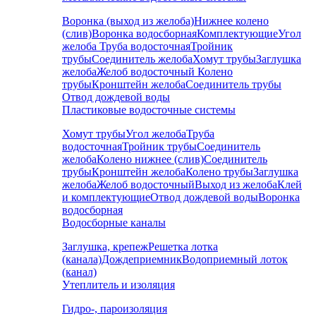
Воронка (выход из желоба)
Нижнее колено
(слив)
Воронка водосборная
Комплектующие
Угол
желоба
Труба водосточная
Тройник
трубы
Соединитель желоба
Хомут трубы
Заглушка
желоба
Желоб водосточный
Колено
трубы
Кронштейн желоба
Соединитель трубы
Отвод дождевой воды
Пластиковые водосточные системы
Хомут трубы
Угол желоба
Труба
водосточная
Тройник трубы
Соединитель
желоба
Колено нижнее (слив)
Соединитель
трубы
Кронштейн желоба
Колено трубы
Заглушка
желоба
Желоб водосточный
Выход из желоба
Клей
и комплектующие
Отвод дождевой воды
Воронка
водосборная
Водосборные каналы
Заглушка, крепеж
Решетка лотка
(канала)
Дождеприемник
Водоприемный лоток
(канал)
Утеплитель и изоляция
Гидро-, пароизоляция