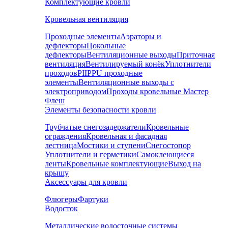
Комплектующие кровли
Кровельная вентиляция
Проходные элементы
Аэраторы и
дефлекторы
Цокольные
дефлекторы
Вентиляционные выходы
Приточная
вентиляция
Вентилируемый конёк
Уплотнители
проходов
PIIPPU проходные
элементы
Вентиляционные выходы с
электроприводом
Проходы кровельные Мастер
Флеш
Элементы безопасности кровли
Трубчатые снегозадержатели
Кровельные
ограждения
Кровельная и фасадная
лестница
Мостики и ступени
Снегостопор
Уплотнители и герметики
Самоклеющиеся
ленты
Кровельные комплектующие
Выход на
крышу
Аксессуары для кровли
Флюгеры
Фартуки
Водосток
Металлические водосточные системы