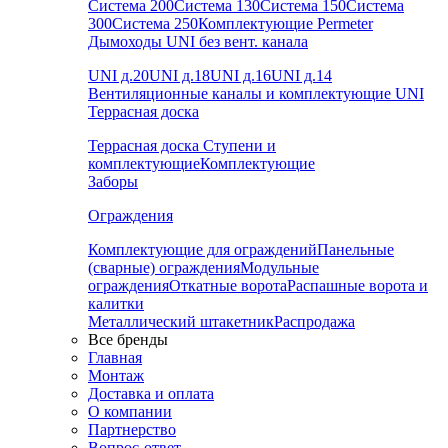
Система 200
Система 130
Система 150
Система
300
Система 250
Комплектующие Permeter
Дымоходы UNI без вент. канала
UNI д.20
UNI д.18
UNI д.16
UNI д.14
Вентиляционные каналы и комплектующие UNI
Террасная доска
Террасная доска
Ступени и
комплектующие
Комплектующие
Заборы
Ограждения
Комплектующие для ограждений
Панельные
(сварные) ограждения
Модульные
ограждения
Откатные ворота
Распашные ворота и
калитки
Металлический штакетник
Распродажа
Все бренды
Главная
Монтаж
Доставка и оплата
О компании
Партнерство
Вопрос-ответ