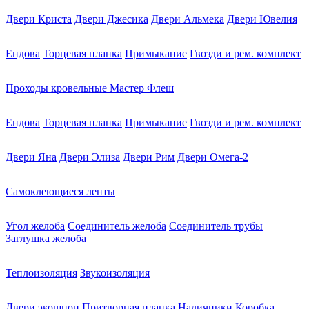
Двери Криста
Двери Джесика
Двери Альмека
Двери Ювелия
Ендова
Торцевая планка
Примыкание
Гвозди и рем. комплект
Проходы кровельные Мастер Флеш
Ендова
Торцевая планка
Примыкание
Гвозди и рем. комплект
Двери Яна
Двери Элиза
Двери Рим
Двери Омега-2
Самоклеющиеся ленты
Угол желоба
Соединитель желоба
Соединитель трубы
Заглушка желоба
Теплоизоляция
Звукоизоляция
Двери экошпон
Притворная планка
Наличники
Коробка