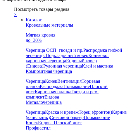
Посмотреть товары раздела
×
Каталог
Кровельные материалы
Мягкая кровля
до -30%
Черепица
ОСП, гвозди и пр.
Распродажа гибкой
черепицы
Подкладочный ковер
Коньково-
карнизная черепица
Ендовый ковер
(Ендова)
Рулонная черепица
Клей и мастика
Композитная черепица
Черепица
Конек
Вентиляция
Торцевая
планка
Распродажа
Примыкание
Плоский
лист
Карнизная планка
Гвозди и рем.
комплект
Ендова
Металлочерепица
Черепица
Краска и крепеж
Торец (фронтон)
Карниз
(капельник)
Снеговой барьер
Примыкание
Конек
Ендова
Плоский лист
Профнастил