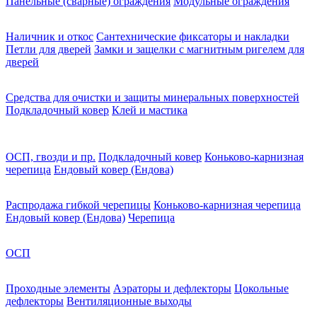
Панельные (сварные) ограждения
Модульные ограждения
Наличник и откос
Сантехнические фиксаторы и накладки
Петли для дверей
Замки и защелки с магнитным ригелем для
дверей
Средства для очистки и защиты минеральных поверхностей
Подкладочный ковер
Клей и мастика
ОСП, гвозди и пр.
Подкладочный ковер
Коньково-карнизная
черепица
Ендовый ковер (Ендова)
Распродажа гибкой черепицы
Коньково-карнизная черепица
Ендовый ковер (Ендова)
Черепица
ОСП
Проходные элементы
Аэраторы и дефлекторы
Цокольные
дефлекторы
Вентиляционные выходы