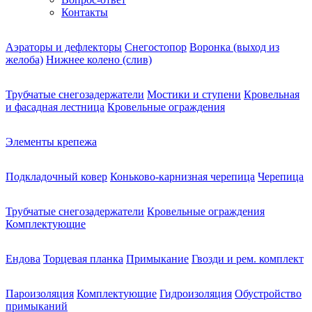
Контакты
Аэраторы и дефлекторы
Снегостопор
Воронка (выход из
желоба)
Нижнее колено (слив)
Трубчатые снегозадержатели
Мостики и ступени
Кровельная
и фасадная лестница
Кровельные ограждения
Элементы крепежа
Подкладочный ковер
Коньково-карнизная черепица
Черепица
Трубчатые снегозадержатели
Кровельные ограждения
Комплектующие
Ендова
Торцевая планка
Примыкание
Гвозди и рем. комплект
Пароизоляция
Комплектующие
Гидроизоляция
Обустройство
примыканий