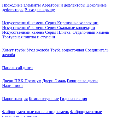
Проходные элементы
Аэраторы и дефлекторы
Цокольные
дефлекторы
Выход на крышу
Искусственный камень Серия Кирпичные коллекции
Искусственный камень Серия Скальные коллекции
Искусственный камень Серия Плитка, Отделочный камень
Тротуарная плитка и ступени
Хомут трубы
Угол желоба
Труба водосточная
Соединитель
желоба
Панель сайдинга
Двери ПВХ Премиум
Двери Эмаль
Глянцевые двери
Наличники
Пароизоляция
Комплектующие
Гидроизоляция
Фиброцементные панели под камень
Фиброцементные
панели под кирпич