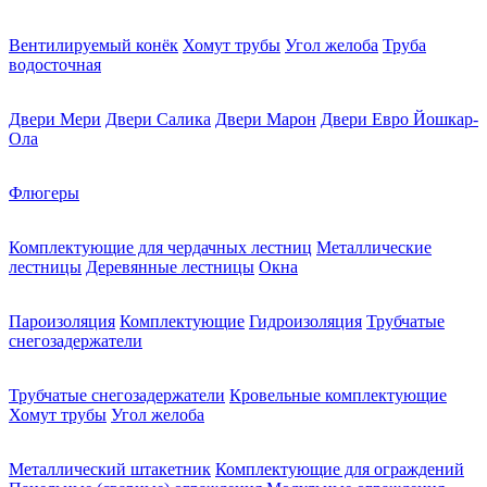
Вентилируемый конёк
Хомут трубы
Угол желоба
Труба
водосточная
Двери Мери
Двери Салика
Двери Марон
Двери Евро Йошкар-
Ола
Флюгеры
Комплектующие для чердачных лестниц
Металлические
лестницы
Деревянные лестницы
Окна
Пароизоляция
Комплектующие
Гидроизоляция
Трубчатые
снегозадержатели
Трубчатые снегозадержатели
Кровельные комплектующие
Хомут трубы
Угол желоба
Металлический штакетник
Комплектующие для ограждений