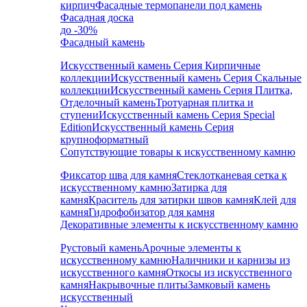
кирпич
Фасадные термопанели под камень
Фасадная доска
до -30%
Фасадный камень
Искусственный камень Серия Кирпичные
коллекции
Искусственный камень Серия Скальные
коллекции
Искусственный камень Серия Плитка,
Отделочный камень
Тротуарная плитка и
ступени
Искусственный камень Серия Special
Edition
Искусственный камень Серия
крупноформатный
Сопутствующие товары к искусственному камню
Фиксатор шва для камня
Стеклотканевая сетка к
искусственному камню
Затирка для
камня
Краситель для затирки швов камня
Клей для
камня
Гидрофобизатор для камня
Декоративные элементы к искусственному камню
Рустовый камень
Арочные элементы к
искусственному камню
Наличники и карнизы из
искусственного камня
Откосы из искусственного
камня
Накрывочные плиты
Замковый камень
искусственный