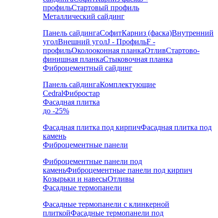
профиль
Стартовый профиль
Металлический сайдинг
Панель сайдинга
Софит
Карниз (фаска)
Внутренний
угол
Внешний угол
J - Профиль
F -
профиль
Околооконная планка
Отлив
Стартово-
финишная планка
Стыковочная планка
Фиброцементный сайдинг
Панель сайдинга
Комплектующие
Cedral
Фибростар
Фасадная плитка
до -25%
Фасадная плитка под кирпич
Фасадная плитка под
камень
Фиброцементные панели
Фиброцементные панели под
камень
Фиброцементные панели под кирпич
Козырьки и навесы
Отливы
Фасадные термопанели
Фасадные термопанели с клинкерной
плиткой
Фасадные термопанели под