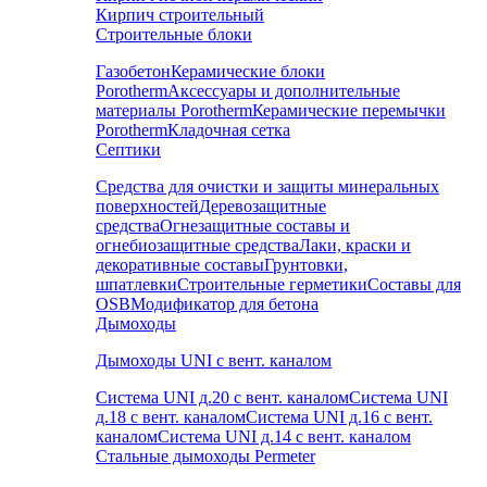
Кирпич строительный
Строительные блоки
Газобетон
Керамические блоки
Porotherm
Аксессуары и дополнительные
материалы Porotherm
Керамические перемычки
Porotherm
Кладочная сетка
Септики
Средства для очистки и защиты минеральных
поверхностей
Деревозащитные
средства
Огнезащитные составы и
огнебиозащитные средства
Лаки, краски и
декоративные составы
Грунтовки,
шпатлевки
Строительные герметики
Составы для
OSB
Модификатор для бетона
Дымоходы
Дымоходы UNI с вент. каналом
Система UNI д.20 с вент. каналом
Система UNI
д.18 с вент. каналом
Система UNI д.16 с вент.
каналом
Система UNI д.14 с вент. каналом
Стальные дымоходы Permeter