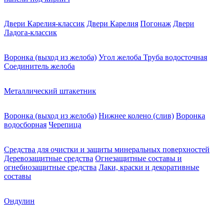
Двери Карелия-классик
Двери Карелия
Погонаж
Двери
Ладога-классик
Воронка (выход из желоба)
Угол желоба
Труба водосточная
Соединитель желоба
Металлический штакетник
Воронка (выход из желоба)
Нижнее колено (слив)
Воронка
водосборная
Черепица
Средства для очистки и защиты минеральных поверхностей
Деревозащитные средства
Огнезащитные составы и
огнебиозащитные средства
Лаки, краски и декоративные
составы
Ондулин