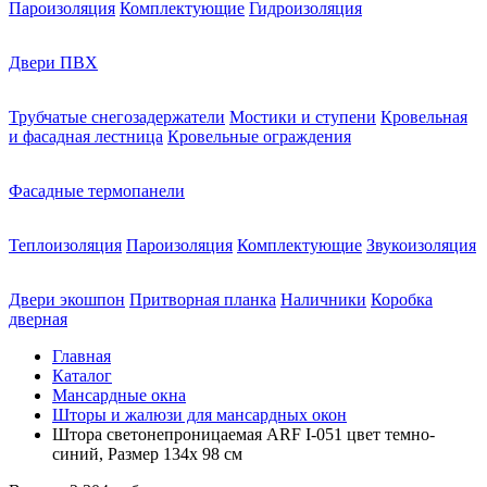
Пароизоляция
Комплектующие
Гидроизоляция
Двери ПВХ
Трубчатые снегозадержатели
Мостики и ступени
Кровельная
и фасадная лестница
Кровельные ограждения
Фасадные термопанели
Теплоизоляция
Пароизоляция
Комплектующие
Звукоизоляция
Двери экошпон
Притворная планка
Наличники
Коробка
дверная
Главная
Каталог
Мансардные окна
Шторы и жалюзи для мансардных окон
Штора светонепроницаемая ARF I-051 цвет темно-
синий, Размер 134х 98 см