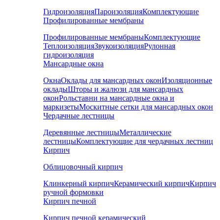
Гидроизоляция
Пароизоляция
Комплектующие
Профилированные мембраны
Профилированные мембраны
Комплектующие
Теплоизоляция
Звукоизоляция
Рулонная
гидроизоляция
Мансардные окна
Окна
Оклады для мансардных окон
Изоляционные
оклады
Шторы и жалюзи для мансардных
окон
Рольставни на мансардные окна и
маркизеты
Москитные сетки для мансардных окон
Чердачные лестницы
Деревянные лестницы
Металлические
лестницы
Комплектующие для чердачных лестниц
Кирпич
Облицовочный кирпич
Клинкерный кирпич
Керамический кирпич
Кирпич
ручной формовки
Кирпич печной
Кирпич печной керамический