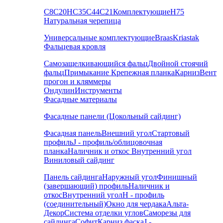
С8
С20
НС35
С44
С21
Комплектующие
Н75
Натуральная черепица
Универсальные комплектующие
Braas
Kriastak
Фальцевая кровля
Самозащелкивающийся фальц
Двойной стоячий
фальц
Примыкание
Крепежная планка
Карниз
Вент
прогон и кляммеры
Ондулин
Инструменты
Фасадные материалы
Фасадные панели (Цокольный сайдинг)
Фасадная панель
Внешний угол
Стартовый
профиль
J - профиль/облицовочная
планка
Наличник и откос
Внутренний угол
Виниловый сайдинг
Панель сайдинга
Наружный угол
Финишный
(завершающий) профиль
Наличник и
откос
Внутренний угол
H - профиль
(соединительный)
Окно для чердака
Альта-
Декор
Система отделки углов
Саморезы для
сайдинга
Софит
Карниз фаска
J -