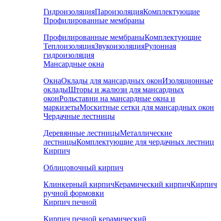
Гидроизоляция
Пароизоляция
Комплектующие
Профилированные мембраны
Профилированные мембраны
Комплектующие
Теплоизоляция
Звукоизоляция
Рулонная
гидроизоляция
Мансардные окна
Окна
Оклады для мансардных окон
Изоляционные
оклады
Шторы и жалюзи для мансардных
окон
Рольставни на мансардные окна и
маркизеты
Москитные сетки для мансардных окон
Чердачные лестницы
Деревянные лестницы
Металлические
лестницы
Комплектующие для чердачных лестниц
Кирпич
Облицовочный кирпич
Клинкерный кирпич
Керамический кирпич
Кирпич
ручной формовки
Кирпич печной
Кирпич печной керамический