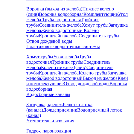
Воронка (выход из желоба)
Нижнее колено
(слив)
Воронка водосборная
Комплектующие
Угол
желоба
Труба водосточная
Тройник
трубы
Соединитель желоба
Хомут трубы
Заглушка
желоба
Желоб водосточный
Колено
трубы
Кронштейн желоба
Соединитель трубы
Отвод дождевой воды
Пластиковые водосточные системы
Хомут трубы
Угол желоба
Труба
водосточная
Тройник трубы
Соединитель
желоба
Колено нижнее (слив)
Соединитель
трубы
Кронштейн желоба
Колено трубы
Заглушка
желоба
Желоб водосточный
Выход из желоба
Клей
и комплектующие
Отвод дождевой воды
Воронка
водосборная
Водосборные каналы
Заглушка, крепеж
Решетка лотка
(канала)
Дождеприемник
Водоприемный лоток
(канал)
Утеплитель и изоляция
Гидро-, пароизоляция