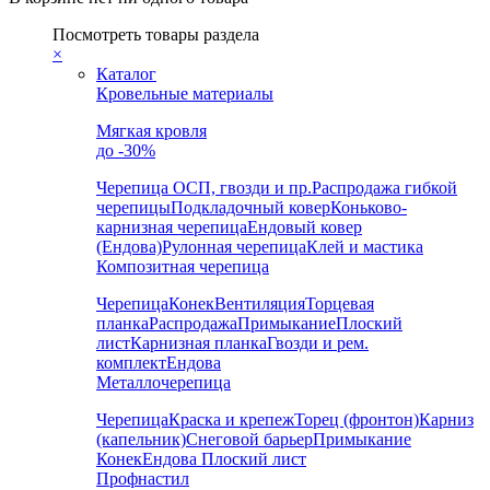
Посмотреть товары раздела
×
Каталог
Кровельные материалы
Мягкая кровля
до -30%
Черепица
ОСП, гвозди и пр.
Распродажа гибкой
черепицы
Подкладочный ковер
Коньково-
карнизная черепица
Ендовый ковер
(Ендова)
Рулонная черепица
Клей и мастика
Композитная черепица
Черепица
Конек
Вентиляция
Торцевая
планка
Распродажа
Примыкание
Плоский
лист
Карнизная планка
Гвозди и рем.
комплект
Ендова
Металлочерепица
Черепица
Краска и крепеж
Торец (фронтон)
Карниз
(капельник)
Снеговой барьер
Примыкание
Конек
Ендова
Плоский лист
Профнастил