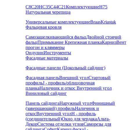
С8
С20
НС35
С44
С21
Комплектующие
Н75
Натуральная черепица
Универсальные комплектующие
Braas
Kriastak
Фальцевая кровля
Самозащелкивающийся фальц
Двойной стоячий
фальц
Примыкание
Крепежная планка
Карниз
Вент
прогон и кляммеры
Ондулин
Инструменты
Фасадные материалы
Фасадные панели (Цокольный сайдинг)
Фасадная панель
Внешний угол
Стартовый
профиль
J - профиль/облицовочная
планка
Наличник и откос
Внутренний угол
Виниловый сайдинг
Панель сайдинга
Наружный угол
Финишный
(завершающий) профиль
Наличник и
откос
Внутренний угол
H - профиль
(соединительный)
Окно для чердака
Альта-
Декор
Система отделки углов
Саморезы для
сайдинга
Софит
Карниз фаска
J -