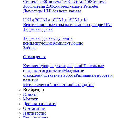
Система 200
Система 130
Система 150
Система
300
Система 250
Комплектующие Permeter
Дымоходы UNI без вент. канала
UNI д.20
UNI д.18
UNI д.16
UNI д.14
Вентиляционные каналы и комплектующие UNI
Террасная доска
Террасная доска
Ступени и
комплектующие
Комплектующие
Заборы
Ограждения
Комплектующие для ограждений
Панельные
(сварные) ограждения
Модульные
ограждения
Откатные ворота
Распашные ворота и
калитки
Металлический штакетник
Распродажа
Все бренды
Главная
Монтаж
Доставка и оплата
О компании
Партнерство
Вопрос-ответ