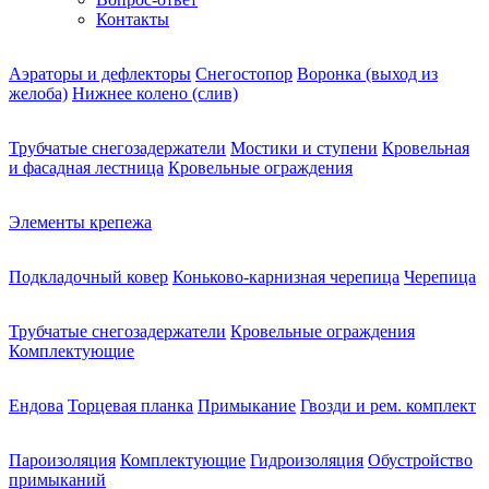
Контакты
Аэраторы и дефлекторы
Снегостопор
Воронка (выход из
желоба)
Нижнее колено (слив)
Трубчатые снегозадержатели
Мостики и ступени
Кровельная
и фасадная лестница
Кровельные ограждения
Элементы крепежа
Подкладочный ковер
Коньково-карнизная черепица
Черепица
Трубчатые снегозадержатели
Кровельные ограждения
Комплектующие
Ендова
Торцевая планка
Примыкание
Гвозди и рем. комплект
Пароизоляция
Комплектующие
Гидроизоляция
Обустройство
примыканий