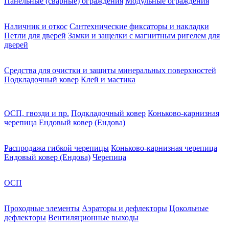
Панельные (сварные) ограждения
Модульные ограждения
Наличник и откос
Сантехнические фиксаторы и накладки
Петли для дверей
Замки и защелки с магнитным ригелем для
дверей
Средства для очистки и защиты минеральных поверхностей
Подкладочный ковер
Клей и мастика
ОСП, гвозди и пр.
Подкладочный ковер
Коньково-карнизная
черепица
Ендовый ковер (Ендова)
Распродажа гибкой черепицы
Коньково-карнизная черепица
Ендовый ковер (Ендова)
Черепица
ОСП
Проходные элементы
Аэраторы и дефлекторы
Цокольные
дефлекторы
Вентиляционные выходы