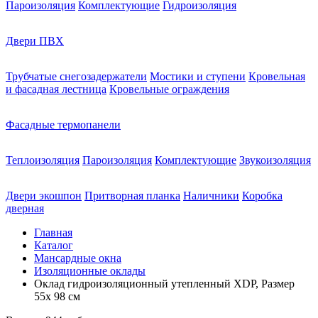
Пароизоляция
Комплектующие
Гидроизоляция
Двери ПВХ
Трубчатые снегозадержатели
Мостики и ступени
Кровельная
и фасадная лестница
Кровельные ограждения
Фасадные термопанели
Теплоизоляция
Пароизоляция
Комплектующие
Звукоизоляция
Двери экошпон
Притворная планка
Наличники
Коробка
дверная
Главная
Каталог
Мансардные окна
Изоляционные оклады
Оклад гидроизоляционный утепленный XDP, Размер
55х 98 см