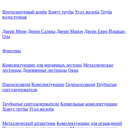
Вентилируемый конёк
Хомут трубы
Угол желоба
Труба
водосточная
Двери Мери
Двери Салика
Двери Марон
Двери Евро Йошкар-
Ола
Флюгеры
Комплектующие для чердачных лестниц
Металлические
лестницы
Деревянные лестницы
Окна
Пароизоляция
Комплектующие
Гидроизоляция
Трубчатые
снегозадержатели
Трубчатые снегозадержатели
Кровельные комплектующие
Хомут трубы
Угол желоба
Металлический штакетник
Комплектующие для ограждений