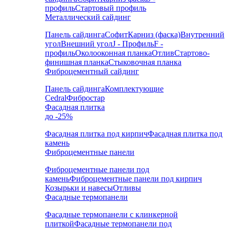
профиль
Стартовый профиль
Металлический сайдинг
Панель сайдинга
Софит
Карниз (фаска)
Внутренний
угол
Внешний угол
J - Профиль
F -
профиль
Околооконная планка
Отлив
Стартово-
финишная планка
Стыковочная планка
Фиброцементный сайдинг
Панель сайдинга
Комплектующие
Cedral
Фибростар
Фасадная плитка
до -25%
Фасадная плитка под кирпич
Фасадная плитка под
камень
Фиброцементные панели
Фиброцементные панели под
камень
Фиброцементные панели под кирпич
Козырьки и навесы
Отливы
Фасадные термопанели
Фасадные термопанели с клинкерной
плиткой
Фасадные термопанели под