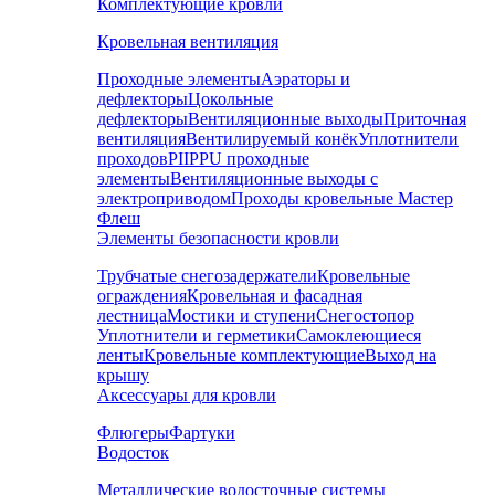
Комплектующие кровли
Кровельная вентиляция
Проходные элементы
Аэраторы и
дефлекторы
Цокольные
дефлекторы
Вентиляционные выходы
Приточная
вентиляция
Вентилируемый конёк
Уплотнители
проходов
PIIPPU проходные
элементы
Вентиляционные выходы с
электроприводом
Проходы кровельные Мастер
Флеш
Элементы безопасности кровли
Трубчатые снегозадержатели
Кровельные
ограждения
Кровельная и фасадная
лестница
Мостики и ступени
Снегостопор
Уплотнители и герметики
Самоклеющиеся
ленты
Кровельные комплектующие
Выход на
крышу
Аксессуары для кровли
Флюгеры
Фартуки
Водосток
Металлические водосточные системы