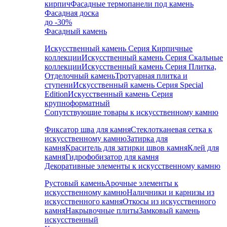
кирпич
Фасадные термопанели под камень
Фасадная доска
до -30%
Фасадный камень
Искусственный камень Серия Кирпичные
коллекции
Искусственный камень Серия Скальные
коллекции
Искусственный камень Серия Плитка,
Отделочный камень
Тротуарная плитка и
ступени
Искусственный камень Серия Special
Edition
Искусственный камень Серия
крупноформатный
Сопутствующие товары к искусственному камню
Фиксатор шва для камня
Стеклотканевая сетка к
искусственному камню
Затирка для
камня
Краситель для затирки швов камня
Клей для
камня
Гидрофобизатор для камня
Декоративные элементы к искусственному камню
Рустовый камень
Арочные элементы к
искусственному камню
Наличники и карнизы из
искусственного камня
Откосы из искусственного
камня
Накрывочные плиты
Замковый камень
искусственный