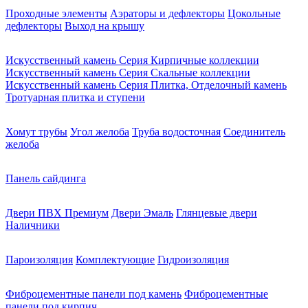
Проходные элементы
Аэраторы и дефлекторы
Цокольные
дефлекторы
Выход на крышу
Искусственный камень Серия Кирпичные коллекции
Искусственный камень Серия Скальные коллекции
Искусственный камень Серия Плитка, Отделочный камень
Тротуарная плитка и ступени
Хомут трубы
Угол желоба
Труба водосточная
Соединитель
желоба
Панель сайдинга
Двери ПВХ Премиум
Двери Эмаль
Глянцевые двери
Наличники
Пароизоляция
Комплектующие
Гидроизоляция
Фиброцементные панели под камень
Фиброцементные
панели под кирпич