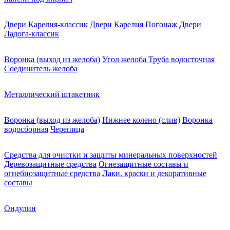
Двери Карелия-классик
Двери Карелия
Погонаж
Двери
Ладога-классик
Воронка (выход из желоба)
Угол желоба
Труба водосточная
Соединитель желоба
Металлический штакетник
Воронка (выход из желоба)
Нижнее колено (слив)
Воронка
водосборная
Черепица
Средства для очистки и защиты минеральных поверхностей
Деревозащитные средства
Огнезащитные составы и
огнебиозащитные средства
Лаки, краски и декоративные
составы
Ондулин