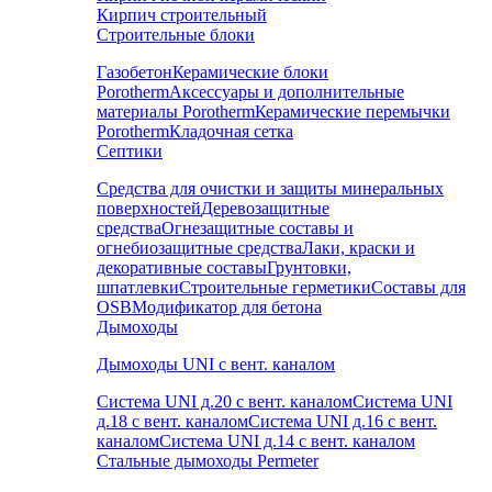
Кирпич строительный
Строительные блоки
Газобетон
Керамические блоки
Porotherm
Аксессуары и дополнительные
материалы Porotherm
Керамические перемычки
Porotherm
Кладочная сетка
Септики
Средства для очистки и защиты минеральных
поверхностей
Деревозащитные
средства
Огнезащитные составы и
огнебиозащитные средства
Лаки, краски и
декоративные составы
Грунтовки,
шпатлевки
Строительные герметики
Составы для
OSB
Модификатор для бетона
Дымоходы
Дымоходы UNI с вент. каналом
Система UNI д.20 с вент. каналом
Система UNI
д.18 с вент. каналом
Система UNI д.16 с вент.
каналом
Система UNI д.14 с вент. каналом
Стальные дымоходы Permeter