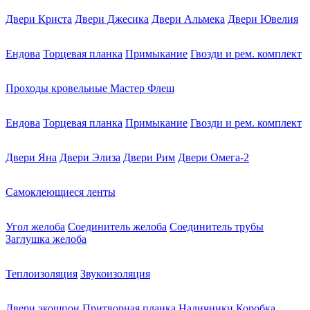
Двери Криста
Двери Джесика
Двери Альмека
Двери Ювелия
Ендова
Торцевая планка
Примыкание
Гвозди и рем. комплект
Проходы кровельные Мастер Флеш
Ендова
Торцевая планка
Примыкание
Гвозди и рем. комплект
Двери Яна
Двери Элиза
Двери Рим
Двери Омега-2
Самоклеющиеся ленты
Угол желоба
Соединитель желоба
Соединитель трубы
Заглушка желоба
Теплоизоляция
Звукоизоляция
Двери экошпон
Притворная планка
Наличники
Коробка