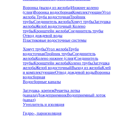
Воронка (выход из желоба)
Нижнее колено
(слив)
Воронка водосборная
Комплектующие
Угол
желоба
Труба водосточная
Тройник
трубы
Соединитель желоба
Хомут трубы
Заглушка
желоба
Желоб водосточный
Колено
трубы
Кронштейн желоба
Соединитель трубы
Отвод дождевой воды
Пластиковые водосточные системы
Хомут трубы
Угол желоба
Труба
водосточная
Тройник трубы
Соединитель
желоба
Колено нижнее (слив)
Соединитель
трубы
Кронштейн желоба
Колено трубы
Заглушка
желоба
Желоб водосточный
Выход из желоба
Клей
и комплектующие
Отвод дождевой воды
Воронка
водосборная
Водосборные каналы
Заглушка, крепеж
Решетка лотка
(канала)
Дождеприемник
Водоприемный лоток
(канал)
Утеплитель и изоляция
Гидро-, пароизоляция