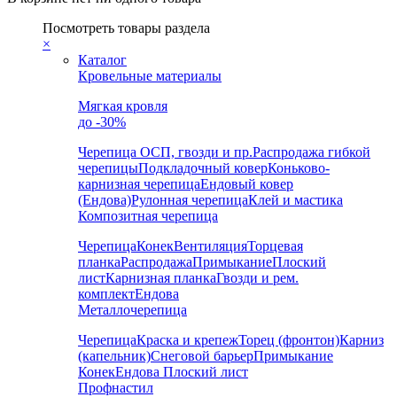
Посмотреть товары раздела
×
Каталог
Кровельные материалы
Мягкая кровля
до -30%
Черепица
ОСП, гвозди и пр.
Распродажа гибкой
черепицы
Подкладочный ковер
Коньково-
карнизная черепица
Ендовый ковер
(Ендова)
Рулонная черепица
Клей и мастика
Композитная черепица
Черепица
Конек
Вентиляция
Торцевая
планка
Распродажа
Примыкание
Плоский
лист
Карнизная планка
Гвозди и рем.
комплект
Ендова
Металлочерепица
Черепица
Краска и крепеж
Торец (фронтон)
Карниз
(капельник)
Снеговой барьер
Примыкание
Конек
Ендова
Плоский лист
Профнастил