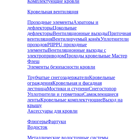
Комплектующие кровли
Кровельная вентиляция
Проходные элементы
Аэраторы и
дефлекторы
Цокольные
дефлекторы
Вентиляционные выходы
Приточная
вентиляция
Вентилируемый конёк
Уплотнители
проходов
PIIPPU проходные
элементы
Вентиляционные выходы с
электроприводом
Проходы кровельные Мастер
Флеш
Элементы безопасности кровли
Трубчатые снегозадержатели
Кровельные
ограждения
Кровельная и фасадная
лестница
Мостики и ступени
Снегостопор
Уплотнители и герметики
Самоклеющиеся
ленты
Кровельные комплектующие
Выход на
крышу
Аксессуары для кровли
Флюгеры
Фартуки
Водосток
Металлические водосточные системы