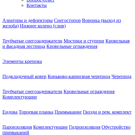
Контакты
Аэраторы и дефлекторы
Снегостопор
Воронка (выход из
желоба)
Нижнее колено (слив)
Трубчатые снегозадержатели
Мостики и ступени
Кровельная
и фасадная лестница
Кровельные ограждения
Элементы крепежа
Подкладочный ковер
Коньково-карнизная черепица
Черепица
Трубчатые снегозадержатели
Кровельные ограждения
Комплектующие
Ендова
Торцевая планка
Примыкание
Гвозди и рем. комплект
Пароизоляция
Комплектующие
Гидроизоляция
Обустройство
примыканий