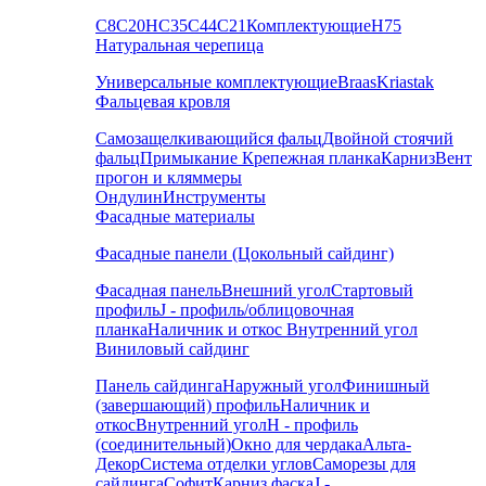
С8
С20
НС35
С44
С21
Комплектующие
Н75
Натуральная черепица
Универсальные комплектующие
Braas
Kriastak
Фальцевая кровля
Самозащелкивающийся фальц
Двойной стоячий
фальц
Примыкание
Крепежная планка
Карниз
Вент
прогон и кляммеры
Ондулин
Инструменты
Фасадные материалы
Фасадные панели (Цокольный сайдинг)
Фасадная панель
Внешний угол
Стартовый
профиль
J - профиль/облицовочная
планка
Наличник и откос
Внутренний угол
Виниловый сайдинг
Панель сайдинга
Наружный угол
Финишный
(завершающий) профиль
Наличник и
откос
Внутренний угол
H - профиль
(соединительный)
Окно для чердака
Альта-
Декор
Система отделки углов
Саморезы для
сайдинга
Софит
Карниз фаска
J -