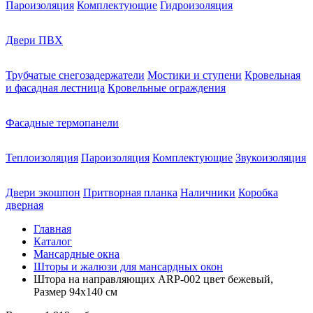
Пароизоляция
Комплектующие
Гидроизоляция
Двери ПВХ
Трубчатые снегозадержатели
Мостики и ступени
Кровельная
и фасадная лестница
Кровельные ограждения
Фасадные термопанели
Теплоизоляция
Пароизоляция
Комплектующие
Звукоизоляция
Двери экошпон
Притворная планка
Наличники
Коробка
дверная
Главная
Каталог
Мансардные окна
Шторы и жалюзи для мансардных окон
Штора на направляющих ARP-002 цвет бежевый,
Размер 94х140 см