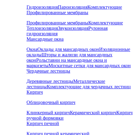
Гидроизоляция
Пароизоляция
Комплектующие
Профилированные мембраны
Профилированные мембраны
Комплектующие
Теплоизоляция
Звукоизоляция
Рулонная
гидроизоляция
Мансардные окна
Окна
Оклады для мансардных окон
Изоляционные
оклады
Шторы и жалюзи для мансардных
окон
Рольставни на мансардные окна и
маркизеты
Москитные сетки для мансардных окон
Чердачные лестницы
Деревянные лестницы
Металлические
лестницы
Комплектующие для чердачных лестниц
Кирпич
Облицовочный кирпич
Клинкерный кирпич
Керамический кирпич
Кирпич
ручной формовки
Кирпич печной
Кирпич печной керамический