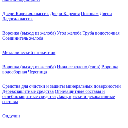
Двери Карелия-классик
Двери Карелия
Погонаж
Двери
Ладога-классик
Воронка (выход из желоба)
Угол желоба
Труба водосточная
Соединитель желоба
Металлический штакетник
Воронка (выход из желоба)
Нижнее колено (слив)
Воронка
водосборная
Черепица
Средства для очистки и защиты минеральных поверхностей
Деревозащитные средства
Огнезащитные составы и
огнебиозащитные средства
Лаки, краски и декоративные
составы
Ондулин