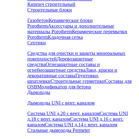
Кирпич строительный
Строительные блоки
Газобетон
Керамические блоки
Porotherm
Аксессуары и дополнительные
материалы Porotherm
Керамические перемычки
Porotherm
Кладочная сетка
Септики
Средства для очистки и защиты минеральных
поверхностей
Деревозащитные
средства
Огнезащитные составы и
огнебиозащитные средства
Лаки, краски и
декоративные составы
Грунтовки,
шпатлевки
Строительные герметики
Составы для
OSB
Модификатор для бетона
Дымоходы
Дымоходы UNI с вент. каналом
Система UNI д.20 с вент. каналом
Система UNI
д.18 с вент. каналом
Система UNI д.16 с вент.
каналом
Система UNI д.14 с вент. каналом
Стальные дымоходы Permeter