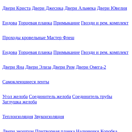
Двери Криста
Двери Джесика
Двери Альмека
Двери Ювелия
Ендова
Торцевая планка
Примыкание
Гвозди и рем. комплект
Проходы кровельные Мастер Флеш
Ендова
Торцевая планка
Примыкание
Гвозди и рем. комплект
Двери Яна
Двери Элиза
Двери Рим
Двери Омега-2
Самоклеющиеся ленты
Угол желоба
Соединитель желоба
Соединитель трубы
Заглушка желоба
Теплоизоляция
Звукоизоляция
Двери экошпон
Притворная планка
Наличники
Коробка