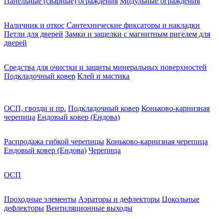
Панельные (сварные) ограждения
Модульные ограждения
Наличник и откос
Сантехнические фиксаторы и накладки
Петли для дверей
Замки и защелки с магнитным ригелем для
дверей
Средства для очистки и защиты минеральных поверхностей
Подкладочный ковер
Клей и мастика
ОСП, гвозди и пр.
Подкладочный ковер
Коньково-карнизная
черепица
Ендовый ковер (Ендова)
Распродажа гибкой черепицы
Коньково-карнизная черепица
Ендовый ковер (Ендова)
Черепица
ОСП
Проходные элементы
Аэраторы и дефлекторы
Цокольные
дефлекторы
Вентиляционные выходы