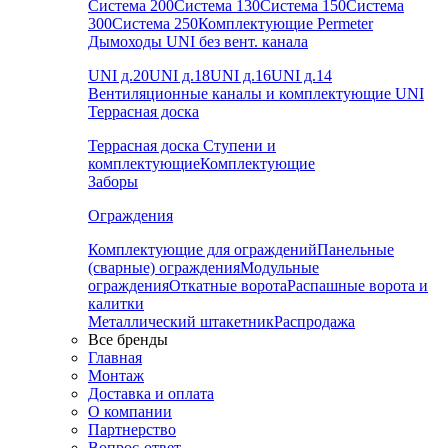
Система 200
Система 130
Система 150
Система
300
Система 250
Комплектующие Permeter
Дымоходы UNI без вент. канала
UNI д.20
UNI д.18
UNI д.16
UNI д.14
Вентиляционные каналы и комплектующие UNI
Террасная доска
Террасная доска
Ступени и
комплектующие
Комплектующие
Заборы
Ограждения
Комплектующие для ограждений
Панельные
(сварные) ограждения
Модульные
ограждения
Откатные ворота
Распашные ворота и
калитки
Металлический штакетник
Распродажа
Все бренды
Главная
Монтаж
Доставка и оплата
О компании
Партнерство
Вопрос-ответ