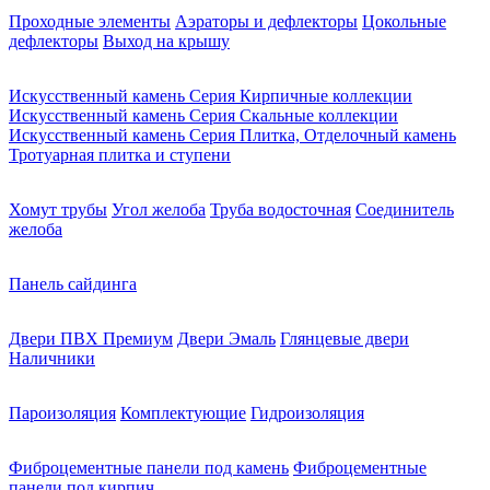
Проходные элементы
Аэраторы и дефлекторы
Цокольные
дефлекторы
Выход на крышу
Искусственный камень Серия Кирпичные коллекции
Искусственный камень Серия Скальные коллекции
Искусственный камень Серия Плитка, Отделочный камень
Тротуарная плитка и ступени
Хомут трубы
Угол желоба
Труба водосточная
Соединитель
желоба
Панель сайдинга
Двери ПВХ Премиум
Двери Эмаль
Глянцевые двери
Наличники
Пароизоляция
Комплектующие
Гидроизоляция
Фиброцементные панели под камень
Фиброцементные
панели под кирпич