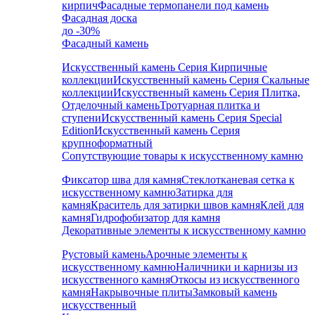
кирпич
Фасадные термопанели под камень
Фасадная доска
до -30%
Фасадный камень
Искусственный камень Серия Кирпичные
коллекции
Искусственный камень Серия Скальные
коллекции
Искусственный камень Серия Плитка,
Отделочный камень
Тротуарная плитка и
ступени
Искусственный камень Серия Special
Edition
Искусственный камень Серия
крупноформатный
Сопутствующие товары к искусственному камню
Фиксатор шва для камня
Стеклотканевая сетка к
искусственному камню
Затирка для
камня
Краситель для затирки швов камня
Клей для
камня
Гидрофобизатор для камня
Декоративные элементы к искусственному камню
Рустовый камень
Арочные элементы к
искусственному камню
Наличники и карнизы из
искусственного камня
Откосы из искусственного
камня
Накрывочные плиты
Замковый камень
искусственный