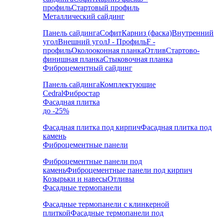
профиль
Стартовый профиль
Металлический сайдинг
Панель сайдинга
Софит
Карниз (фаска)
Внутренний
угол
Внешний угол
J - Профиль
F -
профиль
Околооконная планка
Отлив
Стартово-
финишная планка
Стыковочная планка
Фиброцементный сайдинг
Панель сайдинга
Комплектующие
Cedral
Фибростар
Фасадная плитка
до -25%
Фасадная плитка под кирпич
Фасадная плитка под
камень
Фиброцементные панели
Фиброцементные панели под
камень
Фиброцементные панели под кирпич
Козырьки и навесы
Отливы
Фасадные термопанели
Фасадные термопанели с клинкерной
плиткой
Фасадные термопанели под