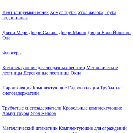
Вентилируемый конёк
Хомут трубы
Угол желоба
Труба
водосточная
Двери Мери
Двери Салика
Двери Марон
Двери Евро Йошкар-
Ола
Флюгеры
Комплектующие для чердачных лестниц
Металлические
лестницы
Деревянные лестницы
Окна
Пароизоляция
Комплектующие
Гидроизоляция
Трубчатые
снегозадержатели
Трубчатые снегозадержатели
Кровельные комплектующие
Хомут трубы
Угол желоба
Металлический штакетник
Комплектующие для ограждений