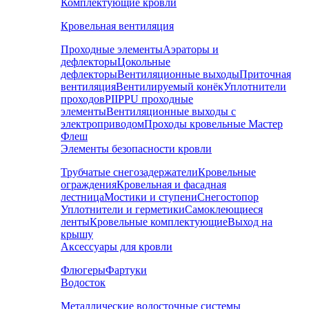
Комплектующие кровли
Кровельная вентиляция
Проходные элементы
Аэраторы и
дефлекторы
Цокольные
дефлекторы
Вентиляционные выходы
Приточная
вентиляция
Вентилируемый конёк
Уплотнители
проходов
PIIPPU проходные
элементы
Вентиляционные выходы с
электроприводом
Проходы кровельные Мастер
Флеш
Элементы безопасности кровли
Трубчатые снегозадержатели
Кровельные
ограждения
Кровельная и фасадная
лестница
Мостики и ступени
Снегостопор
Уплотнители и герметики
Самоклеющиеся
ленты
Кровельные комплектующие
Выход на
крышу
Аксессуары для кровли
Флюгеры
Фартуки
Водосток
Металлические водосточные системы