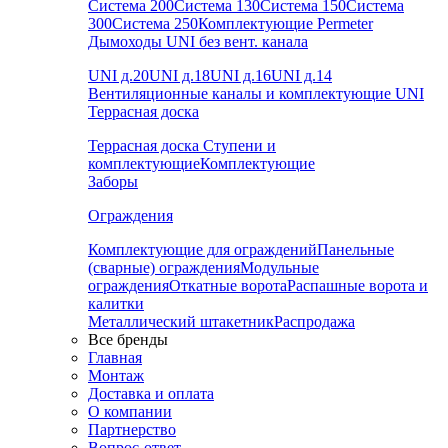
Система 200
Система 130
Система 150
Система
300
Система 250
Комплектующие Permeter
Дымоходы UNI без вент. канала
UNI д.20
UNI д.18
UNI д.16
UNI д.14
Вентиляционные каналы и комплектующие UNI
Террасная доска
Террасная доска
Ступени и
комплектующие
Комплектующие
Заборы
Ограждения
Комплектующие для ограждений
Панельные
(сварные) ограждения
Модульные
ограждения
Откатные ворота
Распашные ворота и
калитки
Металлический штакетник
Распродажа
Все бренды
Главная
Монтаж
Доставка и оплата
О компании
Партнерство
Вопрос-ответ