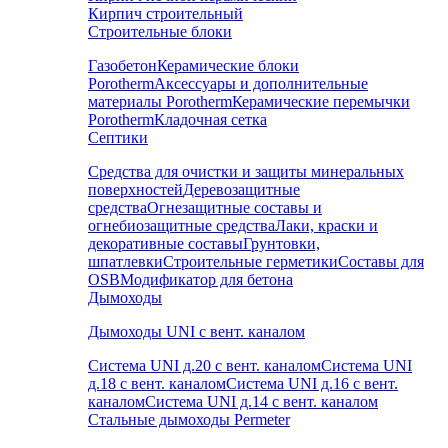
Кирпич строительный
Строительные блоки
Газобетон
Керамические блоки
Porotherm
Аксессуары и дополнительные
материалы Porotherm
Керамические перемычки
Porotherm
Кладочная сетка
Септики
Средства для очистки и защиты минеральных
поверхностей
Деревозащитные
средства
Огнезащитные составы и
огнебиозащитные средства
Лаки, краски и
декоративные составы
Грунтовки,
шпатлевки
Строительные герметики
Составы для
OSB
Модификатор для бетона
Дымоходы
Дымоходы UNI с вент. каналом
Система UNI д.20 с вент. каналом
Система UNI
д.18 с вент. каналом
Система UNI д.16 с вент.
каналом
Система UNI д.14 с вент. каналом
Стальные дымоходы Permeter