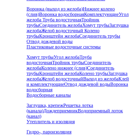
Воронка (выход из желоба)
Нижнее колено
(слив)
Воронка водосборная
Комплектующие
Угол
желоба
Труба водосточная
Тройник
трубы
Соединитель желоба
Хомут трубы
Заглушка
желоба
Желоб водосточный
Колено
трубы
Кронштейн желоба
Соединитель трубы
Отвод дождевой воды
Пластиковые водосточные системы
Хомут трубы
Угол желоба
Труба
водосточная
Тройник трубы
Соединитель
желоба
Колено нижнее (слив)
Соединитель
трубы
Кронштейн желоба
Колено трубы
Заглушка
желоба
Желоб водосточный
Выход из желоба
Клей
и комплектующие
Отвод дождевой воды
Воронка
водосборная
Водосборные каналы
Заглушка, крепеж
Решетка лотка
(канала)
Дождеприемник
Водоприемный лоток
(канал)
Утеплитель и изоляция
Гидро-, пароизоляция