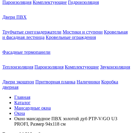
Пароизоляция
Комплектующие
Гидроизоляция
Двери ПВХ
Трубчатые снегозадержатели
Мостики и ступени
Кровельная
и фасадная лестница
Кровельные ограждения
Фасадные термопанели
Теплоизоляция
Пароизоляция
Комплектующие
Звукоизоляция
Двери экошпон
Притворная планка
Наличники
Коробка
дверная
Главная
Каталог
Мансардные окна
Окна
Окно мансардное ПВХ золотой дуб PTP-V/GO U3
PROFI, Размер 94х118 см