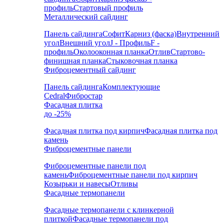
профиль
Стартовый профиль
Металлический сайдинг
Панель сайдинга
Софит
Карниз (фаска)
Внутренний
угол
Внешний угол
J - Профиль
F -
профиль
Околооконная планка
Отлив
Стартово-
финишная планка
Стыковочная планка
Фиброцементный сайдинг
Панель сайдинга
Комплектующие
Cedral
Фибростар
Фасадная плитка
до -25%
Фасадная плитка под кирпич
Фасадная плитка под
камень
Фиброцементные панели
Фиброцементные панели под
камень
Фиброцементные панели под кирпич
Козырьки и навесы
Отливы
Фасадные термопанели
Фасадные термопанели с клинкерной
плиткой
Фасадные термопанели под