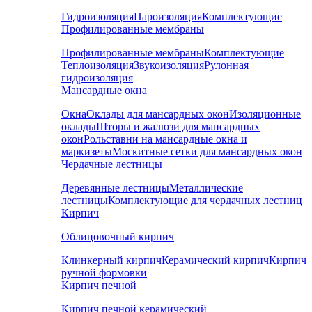
Гидроизоляция
Пароизоляция
Комплектующие
Профилированные мембраны
Профилированные мембраны
Комплектующие
Теплоизоляция
Звукоизоляция
Рулонная
гидроизоляция
Мансардные окна
Окна
Оклады для мансардных окон
Изоляционные
оклады
Шторы и жалюзи для мансардных
окон
Рольставни на мансардные окна и
маркизеты
Москитные сетки для мансардных окон
Чердачные лестницы
Деревянные лестницы
Металлические
лестницы
Комплектующие для чердачных лестниц
Кирпич
Облицовочный кирпич
Клинкерный кирпич
Керамический кирпич
Кирпич
ручной формовки
Кирпич печной
Кирпич печной керамический