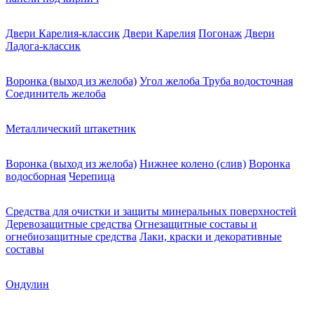
Двери Карелия-классик
Двери Карелия
Погонаж
Двери
Ладога-классик
Воронка (выход из желоба)
Угол желоба
Труба водосточная
Соединитель желоба
Металлический штакетник
Воронка (выход из желоба)
Нижнее колено (слив)
Воронка
водосборная
Черепица
Средства для очистки и защиты минеральных поверхностей
Деревозащитные средства
Огнезащитные составы и
огнебиозащитные средства
Лаки, краски и декоративные
составы
Ондулин