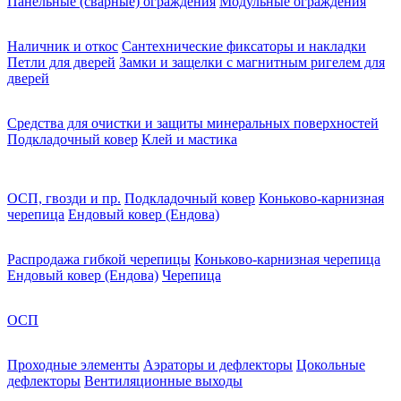
Панельные (сварные) ограждения
Модульные ограждения
Наличник и откос
Сантехнические фиксаторы и накладки
Петли для дверей
Замки и защелки с магнитным ригелем для
дверей
Средства для очистки и защиты минеральных поверхностей
Подкладочный ковер
Клей и мастика
ОСП, гвозди и пр.
Подкладочный ковер
Коньково-карнизная
черепица
Ендовый ковер (Ендова)
Распродажа гибкой черепицы
Коньково-карнизная черепица
Ендовый ковер (Ендова)
Черепица
ОСП
Проходные элементы
Аэраторы и дефлекторы
Цокольные
дефлекторы
Вентиляционные выходы