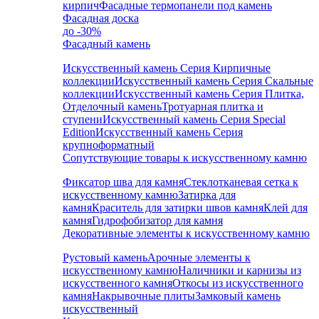
кирпич
Фасадные термопанели под камень
Фасадная доска
до -30%
Фасадный камень
Искусственный камень Серия Кирпичные
коллекции
Искусственный камень Серия Скальные
коллекции
Искусственный камень Серия Плитка,
Отделочный камень
Тротуарная плитка и
ступени
Искусственный камень Серия Special
Edition
Искусственный камень Серия
крупноформатный
Сопутствующие товары к искусственному камню
Фиксатор шва для камня
Стеклотканевая сетка к
искусственному камню
Затирка для
камня
Краситель для затирки швов камня
Клей для
камня
Гидрофобизатор для камня
Декоративные элементы к искусственному камню
Рустовый камень
Арочные элементы к
искусственному камню
Наличники и карнизы из
искусственного камня
Откосы из искусственного
камня
Накрывочные плиты
Замковый камень
искусственный