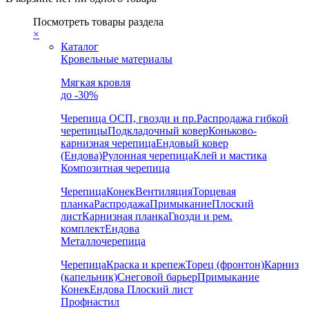
Посмотреть товары раздела
×
Каталог
Кровельные материалы
Мягкая кровля
до -30%
Черепица
ОСП, гвозди и пр.
Распродажа гибкой
черепицы
Подкладочный ковер
Коньково-
карнизная черепица
Ендовый ковер
(Ендова)
Рулонная черепица
Клей и мастика
Композитная черепица
Черепица
Конек
Вентиляция
Торцевая
планка
Распродажа
Примыкание
Плоский
лист
Карнизная планка
Гвозди и рем.
комплект
Ендова
Металлочерепица
Черепица
Краска и крепеж
Торец (фронтон)
Карниз
(капельник)
Снеговой барьер
Примыкание
Конек
Ендова
Плоский лист
Профнастил