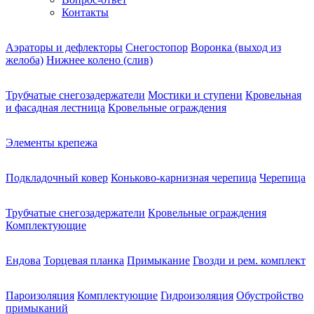
Контакты
Аэраторы и дефлекторы
Снегостопор
Воронка (выход из
желоба)
Нижнее колено (слив)
Трубчатые снегозадержатели
Мостики и ступени
Кровельная
и фасадная лестница
Кровельные ограждения
Элементы крепежа
Подкладочный ковер
Коньково-карнизная черепица
Черепица
Трубчатые снегозадержатели
Кровельные ограждения
Комплектующие
Ендова
Торцевая планка
Примыкание
Гвозди и рем. комплект
Пароизоляция
Комплектующие
Гидроизоляция
Обустройство
примыканий