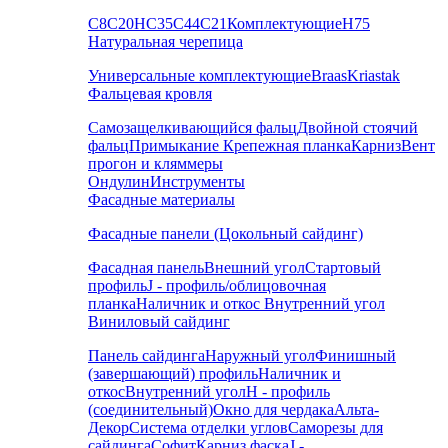
С8
С20
НС35
С44
С21
Комплектующие
Н75
Натуральная черепица
Универсальные комплектующие
Braas
Kriastak
Фальцевая кровля
Самозащелкивающийся фальц
Двойной стоячий
фальц
Примыкание
Крепежная планка
Карниз
Вент
прогон и кляммеры
Ондулин
Инструменты
Фасадные материалы
Фасадные панели (Цокольный сайдинг)
Фасадная панель
Внешний угол
Стартовый
профиль
J - профиль/облицовочная
планка
Наличник и откос
Внутренний угол
Виниловый сайдинг
Панель сайдинга
Наружный угол
Финишный
(завершающий) профиль
Наличник и
откос
Внутренний угол
H - профиль
(соединительный)
Окно для чердака
Альта-
Декор
Система отделки углов
Саморезы для
сайдинга
Софит
Карниз фаска
J -