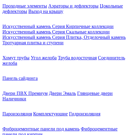
Проходные элементы
Аэраторы и дефлекторы
Цокольные
дефлекторы
Выход на крышу
Искусственный камень Серия Кирпичные коллекции
Искусственный камень Серия Скальные коллекции
Искусственный камень Серия Плитка, Отделочный камень
Тротуарная плитка и ступени
Хомут трубы
Угол желоба
Труба водосточная
Соединитель
желоба
Панель сайдинга
Двери ПВХ Премиум
Двери Эмаль
Глянцевые двери
Наличники
Пароизоляция
Комплектующие
Гидроизоляция
Фиброцементные панели под камень
Фиброцементные
панели под кирпич