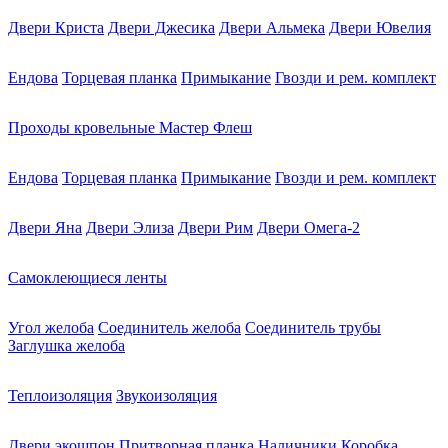
Двери Криста
Двери Джесика
Двери Альмека
Двери Ювелия
Ендова
Торцевая планка
Примыкание
Гвозди и рем. комплект
Проходы кровельные Мастер Флеш
Ендова
Торцевая планка
Примыкание
Гвозди и рем. комплект
Двери Яна
Двери Элиза
Двери Рим
Двери Омега-2
Самоклеющиеся ленты
Угол желоба
Соединитель желоба
Соединитель трубы
Заглушка желоба
Теплоизоляция
Звукоизоляция
Двери экошпон
Притворная планка
Наличники
Коробка