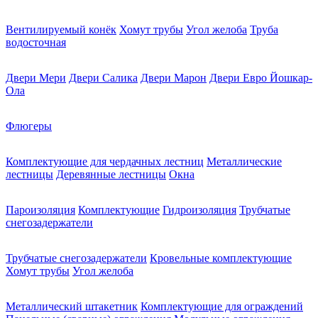
Вентилируемый конёк
Хомут трубы
Угол желоба
Труба
водосточная
Двери Мери
Двери Салика
Двери Марон
Двери Евро Йошкар-
Ола
Флюгеры
Комплектующие для чердачных лестниц
Металлические
лестницы
Деревянные лестницы
Окна
Пароизоляция
Комплектующие
Гидроизоляция
Трубчатые
снегозадержатели
Трубчатые снегозадержатели
Кровельные комплектующие
Хомут трубы
Угол желоба
Металлический штакетник
Комплектующие для ограждений