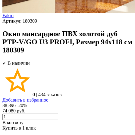
Fakro
Артикул:
180309
Окно мансардное ПВХ золотой дуб
PTP-V/GO U3 PROFI, Размер 94х118 см
180309
✓ В наличии
0
|
434 заказов
Добавить в избранное
88 896
-20%
74 080
руб.
В корзину
Купить в 1 клик