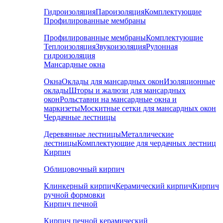
Гидроизоляция
Пароизоляция
Комплектующие
Профилированные мембраны
Профилированные мембраны
Комплектующие
Теплоизоляция
Звукоизоляция
Рулонная
гидроизоляция
Мансардные окна
Окна
Оклады для мансардных окон
Изоляционные
оклады
Шторы и жалюзи для мансардных
окон
Рольставни на мансардные окна и
маркизеты
Москитные сетки для мансардных окон
Чердачные лестницы
Деревянные лестницы
Металлические
лестницы
Комплектующие для чердачных лестниц
Кирпич
Облицовочный кирпич
Клинкерный кирпич
Керамический кирпич
Кирпич
ручной формовки
Кирпич печной
Кирпич печной керамический