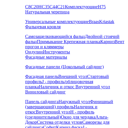
С8
С20
НС35
С44
С21
Комплектующие
Н75
Натуральная черепица
Универсальные комплектующие
Braas
Kriastak
Фальцевая кровля
Самозащелкивающийся фальц
Двойной стоячий
фальц
Примыкание
Крепежная планка
Карниз
Вент
прогон и кляммеры
Ондулин
Инструменты
Фасадные материалы
Фасадные панели (Цокольный сайдинг)
Фасадная панель
Внешний угол
Стартовый
профиль
J - профиль/облицовочная
планка
Наличник и откос
Внутренний угол
Виниловый сайдинг
Панель сайдинга
Наружный угол
Финишный
(завершающий) профиль
Наличник и
откос
Внутренний угол
H - профиль
(соединительный)
Окно для чердака
Альта-
Декор
Система отделки углов
Саморезы для
сайдинга
Софит
Карниз фаска
J -