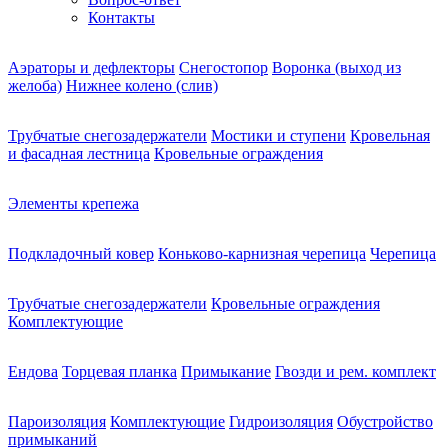
Контакты
Аэраторы и дефлекторы
Снегостопор
Воронка (выход из
желоба)
Нижнее колено (слив)
Трубчатые снегозадержатели
Мостики и ступени
Кровельная
и фасадная лестница
Кровельные ограждения
Элементы крепежа
Подкладочный ковер
Коньково-карнизная черепица
Черепица
Трубчатые снегозадержатели
Кровельные ограждения
Комплектующие
Ендова
Торцевая планка
Примыкание
Гвозди и рем. комплект
Пароизоляция
Комплектующие
Гидроизоляция
Обустройство
примыканий