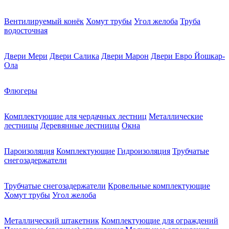
Вентилируемый конёк
Хомут трубы
Угол желоба
Труба
водосточная
Двери Мери
Двери Салика
Двери Марон
Двери Евро Йошкар-
Ола
Флюгеры
Комплектующие для чердачных лестниц
Металлические
лестницы
Деревянные лестницы
Окна
Пароизоляция
Комплектующие
Гидроизоляция
Трубчатые
снегозадержатели
Трубчатые снегозадержатели
Кровельные комплектующие
Хомут трубы
Угол желоба
Металлический штакетник
Комплектующие для ограждений