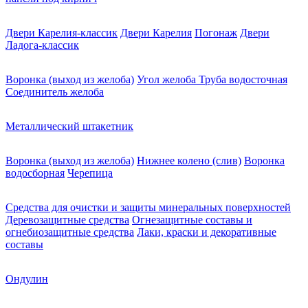
Двери Карелия-классик
Двери Карелия
Погонаж
Двери
Ладога-классик
Воронка (выход из желоба)
Угол желоба
Труба водосточная
Соединитель желоба
Металлический штакетник
Воронка (выход из желоба)
Нижнее колено (слив)
Воронка
водосборная
Черепица
Средства для очистки и защиты минеральных поверхностей
Деревозащитные средства
Огнезащитные составы и
огнебиозащитные средства
Лаки, краски и декоративные
составы
Ондулин