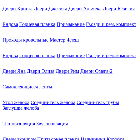
Двери Криста
Двери Джесика
Двери Альмека
Двери Ювелия
Ендова
Торцевая планка
Примыкание
Гвозди и рем. комплект
Проходы кровельные Мастер Флеш
Ендова
Торцевая планка
Примыкание
Гвозди и рем. комплект
Двери Яна
Двери Элиза
Двери Рим
Двери Омега-2
Самоклеющиеся ленты
Угол желоба
Соединитель желоба
Соединитель трубы
Заглушка желоба
Теплоизоляция
Звукоизоляция
Двери экошпон
Притворная планка
Наличники
Коробка