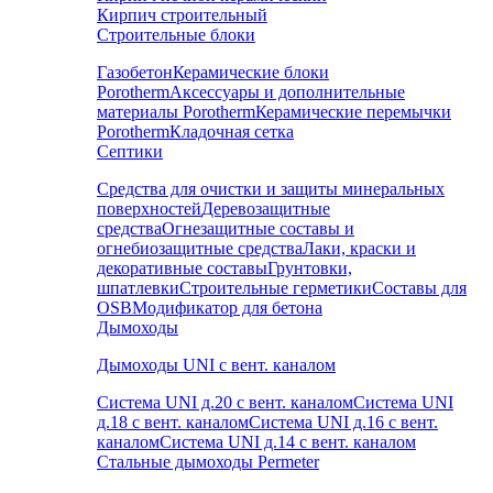
Кирпич строительный
Строительные блоки
Газобетон
Керамические блоки
Porotherm
Аксессуары и дополнительные
материалы Porotherm
Керамические перемычки
Porotherm
Кладочная сетка
Септики
Средства для очистки и защиты минеральных
поверхностей
Деревозащитные
средства
Огнезащитные составы и
огнебиозащитные средства
Лаки, краски и
декоративные составы
Грунтовки,
шпатлевки
Строительные герметики
Составы для
OSB
Модификатор для бетона
Дымоходы
Дымоходы UNI с вент. каналом
Система UNI д.20 с вент. каналом
Система UNI
д.18 с вент. каналом
Система UNI д.16 с вент.
каналом
Система UNI д.14 с вент. каналом
Стальные дымоходы Permeter