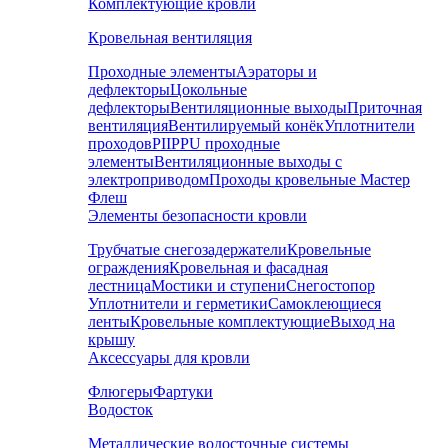
Комплектующие кровли
Кровельная вентиляция
Проходные элементы
Аэраторы и
дефлекторы
Цокольные
дефлекторы
Вентиляционные выходы
Приточная
вентиляция
Вентилируемый конёк
Уплотнители
проходов
PIIPPU проходные
элементы
Вентиляционные выходы с
электроприводом
Проходы кровельные Мастер
Флеш
Элементы безопасности кровли
Трубчатые снегозадержатели
Кровельные
ограждения
Кровельная и фасадная
лестница
Мостики и ступени
Снегостопор
Уплотнители и герметики
Самоклеющиеся
ленты
Кровельные комплектующие
Выход на
крышу
Аксессуары для кровли
Флюгеры
Фартуки
Водосток
Металлические водосточные системы