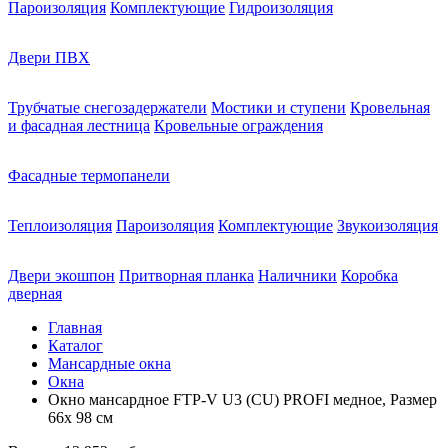
Пароизоляция
Комплектующие
Гидроизоляция
Двери ПВХ
Трубчатые снегозадержатели
Мостики и ступени
Кровельная
и фасадная лестница
Кровельные ограждения
Фасадные термопанели
Теплоизоляция
Пароизоляция
Комплектующие
Звукоизоляция
Двери экошпон
Притворная планка
Наличники
Коробка
дверная
Главная
Каталог
Мансардные окна
Окна
Окно мансардное FTP-V U3 (CU) PROFI медное, Размер
66х 98 см