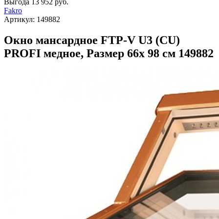
Выгода
13 952 руб.
Fakro
Артикул:
149882
Окно мансардное FTP-V U3 (CU)
PROFI медное, Размер 66х 98 см 149882