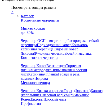
Посмотреть товары раздела
×
Каталог
Кровельные материалы
Мягкая кровля
до -30%
Черепица
ОСП, гвозди и пр.
Распродажа гибкой
черепицы
Подкладочный ковер
Коньково-
карнизная черепица
Ендовый ковер
(Ендова)
Рулонная черепица
Клей и мастика
Композитная черепица
Черепица
Конек
Вентиляция
Торцевая
планка
Распродажа
Примыкание
Плоский
лист
Карнизная планка
Гвозди и рем.
комплект
Ендова
Металлочерепица
Черепица
Краска и крепеж
Торец (фронтон)
Карниз
(капельник)
Снеговой барьер
Примыкание
Конек
Ендова
Плоский лист
Профнастил