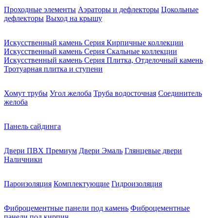
Проходные элементы
Аэраторы и дефлекторы
Цокольные
дефлекторы
Выход на крышу
Искусственный камень Серия Кирпичные коллекции
Искусственный камень Серия Скальные коллекции
Искусственный камень Серия Плитка, Отделочный камень
Тротуарная плитка и ступени
Хомут трубы
Угол желоба
Труба водосточная
Соединитель
желоба
Панель сайдинга
Двери ПВХ Премиум
Двери Эмаль
Глянцевые двери
Наличники
Пароизоляция
Комплектующие
Гидроизоляция
Фиброцементные панели под камень
Фиброцементные
панели под кирпич