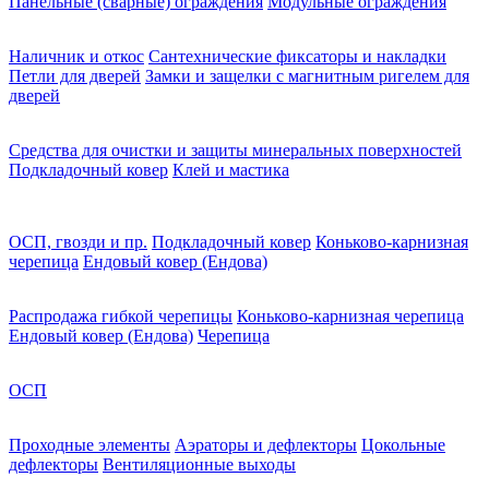
Панельные (сварные) ограждения
Модульные ограждения
Наличник и откос
Сантехнические фиксаторы и накладки
Петли для дверей
Замки и защелки с магнитным ригелем для
дверей
Средства для очистки и защиты минеральных поверхностей
Подкладочный ковер
Клей и мастика
ОСП, гвозди и пр.
Подкладочный ковер
Коньково-карнизная
черепица
Ендовый ковер (Ендова)
Распродажа гибкой черепицы
Коньково-карнизная черепица
Ендовый ковер (Ендова)
Черепица
ОСП
Проходные элементы
Аэраторы и дефлекторы
Цокольные
дефлекторы
Вентиляционные выходы