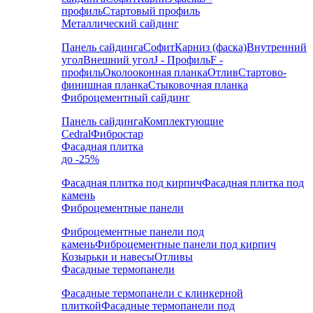
профиль
Стартовый профиль
Металлический сайдинг
Панель сайдинга
Софит
Карниз (фаска)
Внутренний
угол
Внешний угол
J - Профиль
F -
профиль
Околооконная планка
Отлив
Стартово-
финишная планка
Стыковочная планка
Фиброцементный сайдинг
Панель сайдинга
Комплектующие
Cedral
Фибростар
Фасадная плитка
до -25%
Фасадная плитка под кирпич
Фасадная плитка под
камень
Фиброцементные панели
Фиброцементные панели под
камень
Фиброцементные панели под кирпич
Козырьки и навесы
Отливы
Фасадные термопанели
Фасадные термопанели с клинкерной
плиткой
Фасадные термопанели под