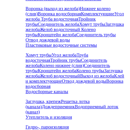
Воронка (выход из желоба)
Нижнее колено
(слив)
Воронка водосборная
Комплектующие
Угол
желоба
Труба водосточная
Тройник
трубы
Соединитель желоба
Хомут трубы
Заглушка
желоба
Желоб водосточный
Колено
трубы
Кронштейн желоба
Соединитель трубы
Отвод дождевой воды
Пластиковые водосточные системы
Хомут трубы
Угол желоба
Труба
водосточная
Тройник трубы
Соединитель
желоба
Колено нижнее (слив)
Соединитель
трубы
Кронштейн желоба
Колено трубы
Заглушка
желоба
Желоб водосточный
Выход из желоба
Клей
и комплектующие
Отвод дождевой воды
Воронка
водосборная
Водосборные каналы
Заглушка, крепеж
Решетка лотка
(канала)
Дождеприемник
Водоприемный лоток
(канал)
Утеплитель и изоляция
Гидро-, пароизоляция