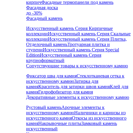
кирпич
Фасадные термопанели под камень
Фасадная доска
до -30%
Фасадный камень
Искусственный камень Серия Кирпичные
коллекции
Искусственный камень Серия Скальные
коллекции
Искусственный камень Серия Плитка,
Отделочный камень
Тротуарная плитка и
ступени
Искусственный камень Серия Special
Edition
Искусственный камень Серия
крупноформатный
Сопутствующие товары к искусственному камню
Фиксатор шва для камня
Стеклотканевая сетка к
искусственному камню
Затирка для
камня
Краситель для затирки швов камня
Клей для
камня
Гидрофобизатор для камня
Декоративные элементы к искусственному камню
Рустовый камень
Арочные элементы к
искусственному камню
Наличники и карнизы из
искусственного камня
Откосы из искусственного
камня
Накрывочные плиты
Замковый камень
искусственный