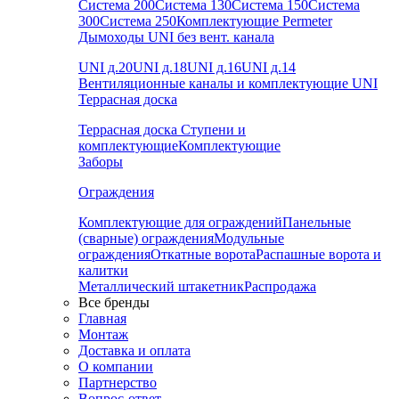
Система 200
Система 130
Система 150
Система
300
Система 250
Комплектующие Permeter
Дымоходы UNI без вент. канала
UNI д.20
UNI д.18
UNI д.16
UNI д.14
Вентиляционные каналы и комплектующие UNI
Террасная доска
Террасная доска
Ступени и
комплектующие
Комплектующие
Заборы
Ограждения
Комплектующие для ограждений
Панельные
(сварные) ограждения
Модульные
ограждения
Откатные ворота
Распашные ворота и
калитки
Металлический штакетник
Распродажа
Все бренды
Главная
Монтаж
Доставка и оплата
О компании
Партнерство
Вопрос-ответ