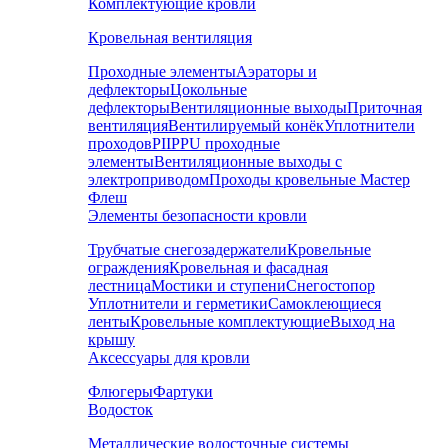
Комплектующие кровли
Кровельная вентиляция
Проходные элементы
Аэраторы и
дефлекторы
Цокольные
дефлекторы
Вентиляционные выходы
Приточная
вентиляция
Вентилируемый конёк
Уплотнители
проходов
PIIPPU проходные
элементы
Вентиляционные выходы с
электроприводом
Проходы кровельные Мастер
Флеш
Элементы безопасности кровли
Трубчатые снегозадержатели
Кровельные
ограждения
Кровельная и фасадная
лестница
Мостики и ступени
Снегостопор
Уплотнители и герметики
Самоклеющиеся
ленты
Кровельные комплектующие
Выход на
крышу
Аксессуары для кровли
Флюгеры
Фартуки
Водосток
Металлические водосточные системы