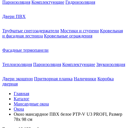
Пароизоляция
Комплектующие
Гидроизоляция
Двери ПВХ
Трубчатые снегозадержатели
Мостики и ступени
Кровельная
и фасадная лестница
Кровельные ограждения
Фасадные термопанели
Теплоизоляция
Пароизоляция
Комплектующие
Звукоизоляция
Двери экошпон
Притворная планка
Наличники
Коробка
дверная
Главная
Каталог
Мансардные окна
Окна
Окно мансардное ПВХ белое PTP-V U3 PROFI, Размер
78х 98 см