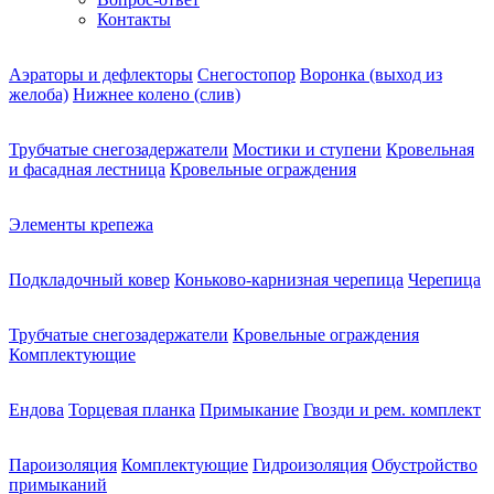
Контакты
Аэраторы и дефлекторы
Снегостопор
Воронка (выход из
желоба)
Нижнее колено (слив)
Трубчатые снегозадержатели
Мостики и ступени
Кровельная
и фасадная лестница
Кровельные ограждения
Элементы крепежа
Подкладочный ковер
Коньково-карнизная черепица
Черепица
Трубчатые снегозадержатели
Кровельные ограждения
Комплектующие
Ендова
Торцевая планка
Примыкание
Гвозди и рем. комплект
Пароизоляция
Комплектующие
Гидроизоляция
Обустройство
примыканий