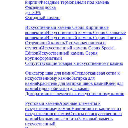
кирпич
Фасадные термопанели под камень
Фасадная доска
до -30%
Фасадный камень
Искусственный камень Серия Кирпичные
коллекции
Искусственный камень Серия Скальные
коллекции
Искусственный камень Серия Плитка,
Отделочный камень
Тротуарная плитка и
ступени
Искусственный камень Серия Special
Edition
Искусственный камень Серия
крупноформатный
Сопутствующие товары к искусственному камню
Фиксатор шва для камня
Стеклотканевая сетка к
искусственному камню
Затирка для
камня
Краситель для затирки швов камня
Клей для
камня
Гидрофобизатор для камня
Декоративные элементы к искусственному камню
Рустовый камень
Арочные элементы к
искусственному камню
Наличники и карнизы из
искусственного камня
Откосы из искусственного
камня
Накрывочные плиты
Замковый камень
искусственный