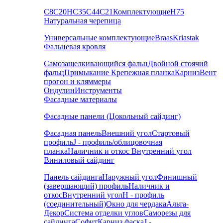
С8
С20
НС35
С44
С21
Комплектующие
Н75
Натуральная черепица
Универсальные комплектующие
Braas
Kriastak
Фальцевая кровля
Самозащелкивающийся фальц
Двойной стоячий
фальц
Примыкание
Крепежная планка
Карниз
Вент
прогон и кляммеры
Ондулин
Инструменты
Фасадные материалы
Фасадные панели (Цокольный сайдинг)
Фасадная панель
Внешний угол
Стартовый
профиль
J - профиль/облицовочная
планка
Наличник и откос
Внутренний угол
Виниловый сайдинг
Панель сайдинга
Наружный угол
Финишный
(завершающий) профиль
Наличник и
откос
Внутренний угол
H - профиль
(соединительный)
Окно для чердака
Альта-
Декор
Система отделки углов
Саморезы для
сайдинга
Софит
Карниз фаска
J -