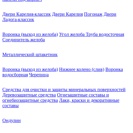
Двери Карелия-классик
Двери Карелия
Погонаж
Двери
Ладога-классик
Воронка (выход из желоба)
Угол желоба
Труба водосточная
Соединитель желоба
Металлический штакетник
Воронка (выход из желоба)
Нижнее колено (слив)
Воронка
водосборная
Черепица
Средства для очистки и защиты минеральных поверхностей
Деревозащитные средства
Огнезащитные составы и
огнебиозащитные средства
Лаки, краски и декоративные
составы
Ондулин