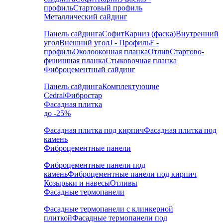
профиль
Стартовый профиль
Металлический сайдинг
Панель сайдинга
Софит
Карниз (фаска)
Внутренний
угол
Внешний угол
J - Профиль
F -
профиль
Околооконная планка
Отлив
Стартово-
финишная планка
Стыковочная планка
Фиброцементный сайдинг
Панель сайдинга
Комплектующие
Cedral
Фибростар
Фасадная плитка
до -25%
Фасадная плитка под кирпич
Фасадная плитка под
камень
Фиброцементные панели
Фиброцементные панели под
камень
Фиброцементные панели под кирпич
Козырьки и навесы
Отливы
Фасадные термопанели
Фасадные термопанели с клинкерной
плиткой
Фасадные термопанели под