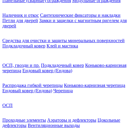
Панельные (сварные) ограждения
Модульные ограждения
Наличник и откос
Сантехнические фиксаторы и накладки
Петли для дверей
Замки и защелки с магнитным ригелем для
дверей
Средства для очистки и защиты минеральных поверхностей
Подкладочный ковер
Клей и мастика
ОСП, гвозди и пр.
Подкладочный ковер
Коньково-карнизная
черепица
Ендовый ковер (Ендова)
Распродажа гибкой черепицы
Коньково-карнизная черепица
Ендовый ковер (Ендова)
Черепица
ОСП
Проходные элементы
Аэраторы и дефлекторы
Цокольные
дефлекторы
Вентиляционные выходы