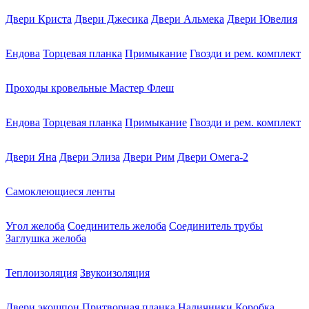
Двери Криста
Двери Джесика
Двери Альмека
Двери Ювелия
Ендова
Торцевая планка
Примыкание
Гвозди и рем. комплект
Проходы кровельные Мастер Флеш
Ендова
Торцевая планка
Примыкание
Гвозди и рем. комплект
Двери Яна
Двери Элиза
Двери Рим
Двери Омега-2
Самоклеющиеся ленты
Угол желоба
Соединитель желоба
Соединитель трубы
Заглушка желоба
Теплоизоляция
Звукоизоляция
Двери экошпон
Притворная планка
Наличники
Коробка