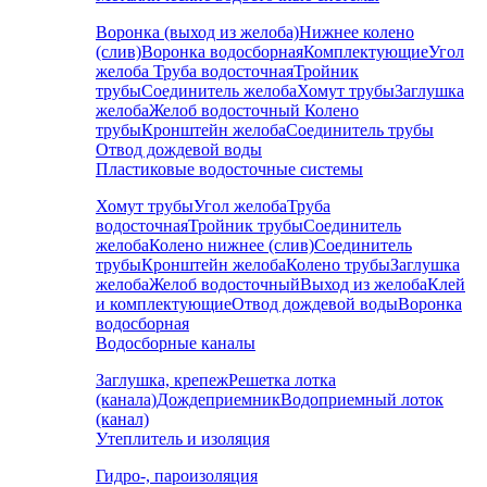
Воронка (выход из желоба)
Нижнее колено
(слив)
Воронка водосборная
Комплектующие
Угол
желоба
Труба водосточная
Тройник
трубы
Соединитель желоба
Хомут трубы
Заглушка
желоба
Желоб водосточный
Колено
трубы
Кронштейн желоба
Соединитель трубы
Отвод дождевой воды
Пластиковые водосточные системы
Хомут трубы
Угол желоба
Труба
водосточная
Тройник трубы
Соединитель
желоба
Колено нижнее (слив)
Соединитель
трубы
Кронштейн желоба
Колено трубы
Заглушка
желоба
Желоб водосточный
Выход из желоба
Клей
и комплектующие
Отвод дождевой воды
Воронка
водосборная
Водосборные каналы
Заглушка, крепеж
Решетка лотка
(канала)
Дождеприемник
Водоприемный лоток
(канал)
Утеплитель и изоляция
Гидро-, пароизоляция