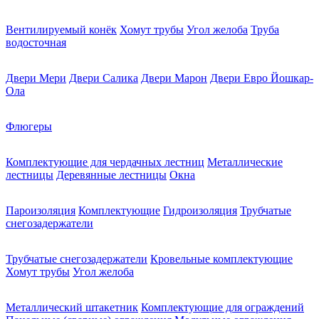
Вентилируемый конёк
Хомут трубы
Угол желоба
Труба
водосточная
Двери Мери
Двери Салика
Двери Марон
Двери Евро Йошкар-
Ола
Флюгеры
Комплектующие для чердачных лестниц
Металлические
лестницы
Деревянные лестницы
Окна
Пароизоляция
Комплектующие
Гидроизоляция
Трубчатые
снегозадержатели
Трубчатые снегозадержатели
Кровельные комплектующие
Хомут трубы
Угол желоба
Металлический штакетник
Комплектующие для ограждений