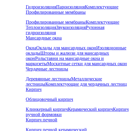
Гидроизоляция
Пароизоляция
Комплектующие
Профилированные мембраны
Профилированные мембраны
Комплектующие
Теплоизоляция
Звукоизоляция
Рулонная
гидроизоляция
Мансардные окна
Окна
Оклады для мансардных окон
Изоляционные
оклады
Шторы и жалюзи для мансардных
окон
Рольставни на мансардные окна и
маркизеты
Москитные сетки для мансардных окон
Чердачные лестницы
Деревянные лестницы
Металлические
лестницы
Комплектующие для чердачных лестниц
Кирпич
Облицовочный кирпич
Клинкерный кирпич
Керамический кирпич
Кирпич
ручной формовки
Кирпич печной
Кирпич печной керамический