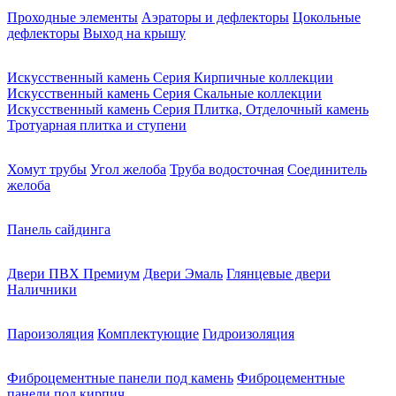
Проходные элементы
Аэраторы и дефлекторы
Цокольные
дефлекторы
Выход на крышу
Искусственный камень Серия Кирпичные коллекции
Искусственный камень Серия Скальные коллекции
Искусственный камень Серия Плитка, Отделочный камень
Тротуарная плитка и ступени
Хомут трубы
Угол желоба
Труба водосточная
Соединитель
желоба
Панель сайдинга
Двери ПВХ Премиум
Двери Эмаль
Глянцевые двери
Наличники
Пароизоляция
Комплектующие
Гидроизоляция
Фиброцементные панели под камень
Фиброцементные
панели под кирпич