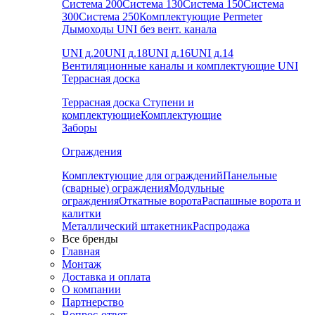
Система 200
Система 130
Система 150
Система
300
Система 250
Комплектующие Permeter
Дымоходы UNI без вент. канала
UNI д.20
UNI д.18
UNI д.16
UNI д.14
Вентиляционные каналы и комплектующие UNI
Террасная доска
Террасная доска
Ступени и
комплектующие
Комплектующие
Заборы
Ограждения
Комплектующие для ограждений
Панельные
(сварные) ограждения
Модульные
ограждения
Откатные ворота
Распашные ворота и
калитки
Металлический штакетник
Распродажа
Все бренды
Главная
Монтаж
Доставка и оплата
О компании
Партнерство
Вопрос-ответ