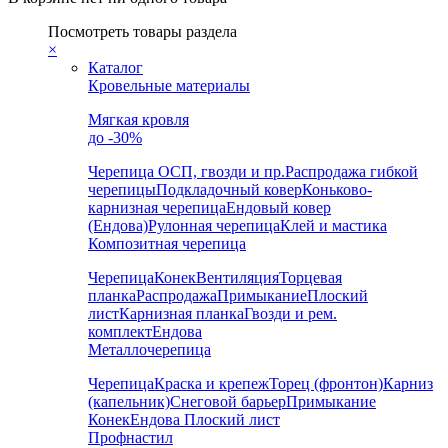
Посмотреть товары раздела
×
Каталог
Кровельные материалы
Мягкая кровля
до -30%
Черепица
ОСП, гвозди и пр.
Распродажа гибкой
черепицы
Подкладочный ковер
Коньково-
карнизная черепица
Ендовый ковер
(Ендова)
Рулонная черепица
Клей и мастика
Композитная черепица
Черепица
Конек
Вентиляция
Торцевая
планка
Распродажа
Примыкание
Плоский
лист
Карнизная планка
Гвозди и рем.
комплект
Ендова
Металлочерепица
Черепица
Краска и крепеж
Торец (фронтон)
Карниз
(капельник)
Снеговой барьер
Примыкание
Конек
Ендова
Плоский лист
Профнастил