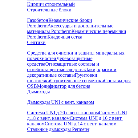
Кирпич строительный
Строительные блоки
Газобетон
Керамические блоки
Porotherm
Аксессуары и дополнительные
материалы Porotherm
Керамические перемычки
Porotherm
Кладочная сетка
Септики
Средства для очистки и защиты минеральных
поверхностей
Деревозащитные
средства
Огнезащитные составы и
огнебиозащитные средства
Лаки, краски и
декоративные составы
Грунтовки,
шпатлевки
Строительные герметики
Составы для
OSB
Модификатор для бетона
Дымоходы
Дымоходы UNI с вент. каналом
Система UNI д.20 с вент. каналом
Система UNI
д.18 с вент. каналом
Система UNI д.16 с вент.
каналом
Система UNI д.14 с вент. каналом
Стальные дымоходы Permeter