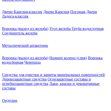
Двери Карелия-классик
Двери Карелия
Погонаж
Двери
Ладога-классик
Воронка (выход из желоба)
Угол желоба
Труба водосточная
Соединитель желоба
Металлический штакетник
Воронка (выход из желоба)
Нижнее колено (слив)
Воронка
водосборная
Черепица
Средства для очистки и защиты минеральных поверхностей
Деревозащитные средства
Огнезащитные составы и
огнебиозащитные средства
Лаки, краски и декоративные
составы
Ондулин