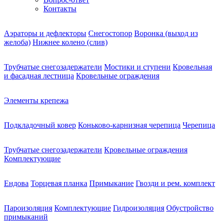
Контакты
Аэраторы и дефлекторы
Снегостопор
Воронка (выход из
желоба)
Нижнее колено (слив)
Трубчатые снегозадержатели
Мостики и ступени
Кровельная
и фасадная лестница
Кровельные ограждения
Элементы крепежа
Подкладочный ковер
Коньково-карнизная черепица
Черепица
Трубчатые снегозадержатели
Кровельные ограждения
Комплектующие
Ендова
Торцевая планка
Примыкание
Гвозди и рем. комплект
Пароизоляция
Комплектующие
Гидроизоляция
Обустройство
примыканий