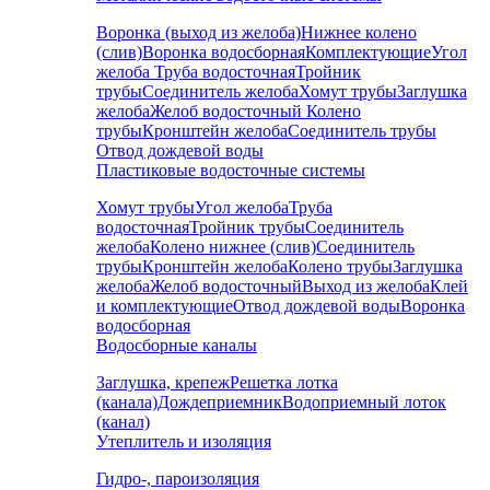
Воронка (выход из желоба)
Нижнее колено
(слив)
Воронка водосборная
Комплектующие
Угол
желоба
Труба водосточная
Тройник
трубы
Соединитель желоба
Хомут трубы
Заглушка
желоба
Желоб водосточный
Колено
трубы
Кронштейн желоба
Соединитель трубы
Отвод дождевой воды
Пластиковые водосточные системы
Хомут трубы
Угол желоба
Труба
водосточная
Тройник трубы
Соединитель
желоба
Колено нижнее (слив)
Соединитель
трубы
Кронштейн желоба
Колено трубы
Заглушка
желоба
Желоб водосточный
Выход из желоба
Клей
и комплектующие
Отвод дождевой воды
Воронка
водосборная
Водосборные каналы
Заглушка, крепеж
Решетка лотка
(канала)
Дождеприемник
Водоприемный лоток
(канал)
Утеплитель и изоляция
Гидро-, пароизоляция