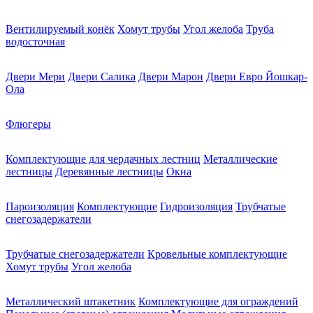
Вентилируемый конёк
Хомут трубы
Угол желоба
Труба
водосточная
Двери Мери
Двери Салика
Двери Марон
Двери Евро Йошкар-
Ола
Флюгеры
Комплектующие для чердачных лестниц
Металлические
лестницы
Деревянные лестницы
Окна
Пароизоляция
Комплектующие
Гидроизоляция
Трубчатые
снегозадержатели
Трубчатые снегозадержатели
Кровельные комплектующие
Хомут трубы
Угол желоба
Металлический штакетник
Комплектующие для ограждений