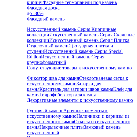
кирпич
Фасадные термопанели под камень
Фасадная доска
до -30%
Фасадный камень
Искусственный камень Серия Кирпичные
коллекции
Искусственный камень Серия Скальные
коллекции
Искусственный камень Серия Плитка,
Отделочный камень
Тротуарная плитка и
ступени
Искусственный камень Серия Special
Edition
Искусственный камень Серия
крупноформатный
Сопутствующие товары к искусственному камню
Фиксатор шва для камня
Стеклотканевая сетка к
искусственному камню
Затирка для
камня
Краситель для затирки швов камня
Клей для
камня
Гидрофобизатор для камня
Декоративные элементы к искусственному камню
Рустовый камень
Арочные элементы к
искусственному камню
Наличники и карнизы из
искусственного камня
Откосы из искусственного
камня
Накрывочные плиты
Замковый камень
искусственный