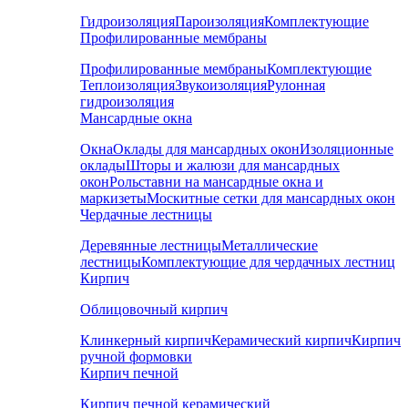
Гидроизоляция
Пароизоляция
Комплектующие
Профилированные мембраны
Профилированные мембраны
Комплектующие
Теплоизоляция
Звукоизоляция
Рулонная
гидроизоляция
Мансардные окна
Окна
Оклады для мансардных окон
Изоляционные
оклады
Шторы и жалюзи для мансардных
окон
Рольставни на мансардные окна и
маркизеты
Москитные сетки для мансардных окон
Чердачные лестницы
Деревянные лестницы
Металлические
лестницы
Комплектующие для чердачных лестниц
Кирпич
Облицовочный кирпич
Клинкерный кирпич
Керамический кирпич
Кирпич
ручной формовки
Кирпич печной
Кирпич печной керамический