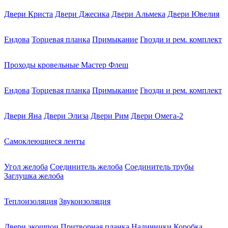
Двери Криста
Двери Джесика
Двери Альмека
Двери Ювелия
Ендова
Торцевая планка
Примыкание
Гвозди и рем. комплект
Проходы кровельные Мастер Флеш
Ендова
Торцевая планка
Примыкание
Гвозди и рем. комплект
Двери Яна
Двери Элиза
Двери Рим
Двери Омега-2
Самоклеющиеся ленты
Угол желоба
Соединитель желоба
Соединитель трубы
Заглушка желоба
Теплоизоляция
Звукоизоляция
Двери экошпон
Притворная планка
Наличники
Коробка