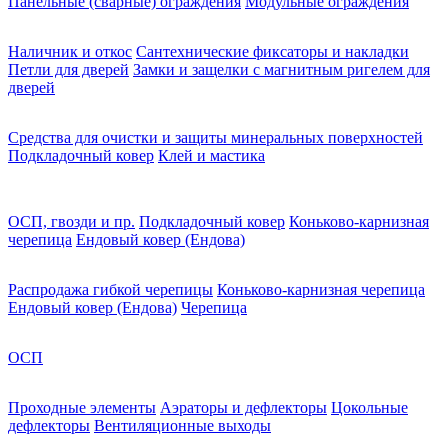
Панельные (сварные) ограждения
Модульные ограждения
Наличник и откос
Сантехнические фиксаторы и накладки
Петли для дверей
Замки и защелки с магнитным ригелем для
дверей
Средства для очистки и защиты минеральных поверхностей
Подкладочный ковер
Клей и мастика
ОСП, гвозди и пр.
Подкладочный ковер
Коньково-карнизная
черепица
Ендовый ковер (Ендова)
Распродажа гибкой черепицы
Коньково-карнизная черепица
Ендовый ковер (Ендова)
Черепица
ОСП
Проходные элементы
Аэраторы и дефлекторы
Цокольные
дефлекторы
Вентиляционные выходы