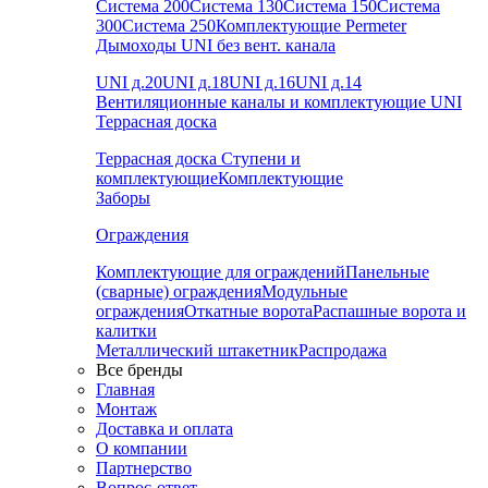
Система 200
Система 130
Система 150
Система
300
Система 250
Комплектующие Permeter
Дымоходы UNI без вент. канала
UNI д.20
UNI д.18
UNI д.16
UNI д.14
Вентиляционные каналы и комплектующие UNI
Террасная доска
Террасная доска
Ступени и
комплектующие
Комплектующие
Заборы
Ограждения
Комплектующие для ограждений
Панельные
(сварные) ограждения
Модульные
ограждения
Откатные ворота
Распашные ворота и
калитки
Металлический штакетник
Распродажа
Все бренды
Главная
Монтаж
Доставка и оплата
О компании
Партнерство
Вопрос-ответ