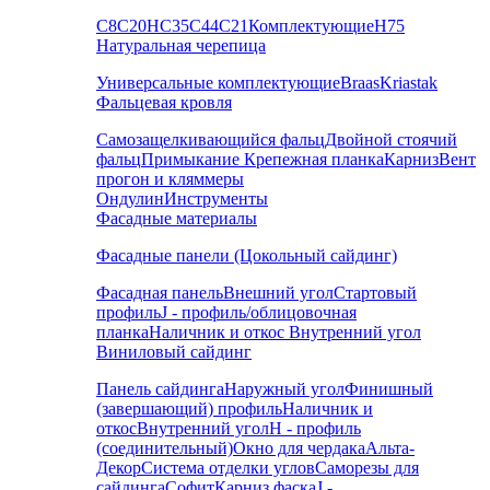
С8
С20
НС35
С44
С21
Комплектующие
Н75
Натуральная черепица
Универсальные комплектующие
Braas
Kriastak
Фальцевая кровля
Самозащелкивающийся фальц
Двойной стоячий
фальц
Примыкание
Крепежная планка
Карниз
Вент
прогон и кляммеры
Ондулин
Инструменты
Фасадные материалы
Фасадные панели (Цокольный сайдинг)
Фасадная панель
Внешний угол
Стартовый
профиль
J - профиль/облицовочная
планка
Наличник и откос
Внутренний угол
Виниловый сайдинг
Панель сайдинга
Наружный угол
Финишный
(завершающий) профиль
Наличник и
откос
Внутренний угол
H - профиль
(соединительный)
Окно для чердака
Альта-
Декор
Система отделки углов
Саморезы для
сайдинга
Софит
Карниз фаска
J -