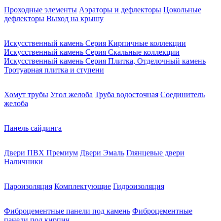
Проходные элементы
Аэраторы и дефлекторы
Цокольные
дефлекторы
Выход на крышу
Искусственный камень Серия Кирпичные коллекции
Искусственный камень Серия Скальные коллекции
Искусственный камень Серия Плитка, Отделочный камень
Тротуарная плитка и ступени
Хомут трубы
Угол желоба
Труба водосточная
Соединитель
желоба
Панель сайдинга
Двери ПВХ Премиум
Двери Эмаль
Глянцевые двери
Наличники
Пароизоляция
Комплектующие
Гидроизоляция
Фиброцементные панели под камень
Фиброцементные
панели под кирпич