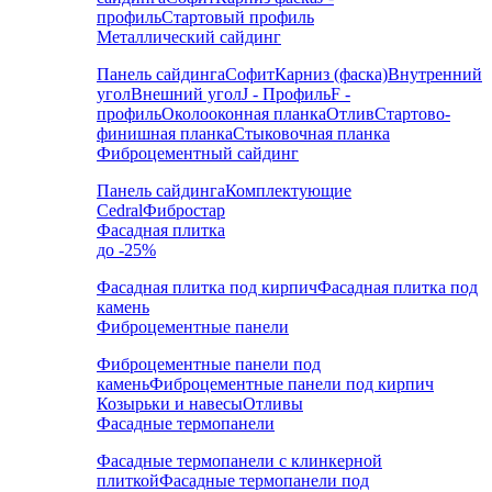
профиль
Стартовый профиль
Металлический сайдинг
Панель сайдинга
Софит
Карниз (фаска)
Внутренний
угол
Внешний угол
J - Профиль
F -
профиль
Околооконная планка
Отлив
Стартово-
финишная планка
Стыковочная планка
Фиброцементный сайдинг
Панель сайдинга
Комплектующие
Cedral
Фибростар
Фасадная плитка
до -25%
Фасадная плитка под кирпич
Фасадная плитка под
камень
Фиброцементные панели
Фиброцементные панели под
камень
Фиброцементные панели под кирпич
Козырьки и навесы
Отливы
Фасадные термопанели
Фасадные термопанели с клинкерной
плиткой
Фасадные термопанели под