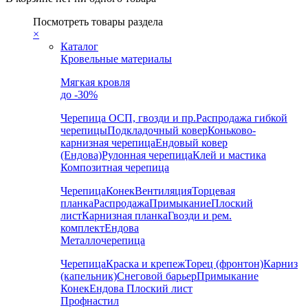
Посмотреть товары раздела
×
Каталог
Кровельные материалы
Мягкая кровля
до -30%
Черепица
ОСП, гвозди и пр.
Распродажа гибкой
черепицы
Подкладочный ковер
Коньково-
карнизная черепица
Ендовый ковер
(Ендова)
Рулонная черепица
Клей и мастика
Композитная черепица
Черепица
Конек
Вентиляция
Торцевая
планка
Распродажа
Примыкание
Плоский
лист
Карнизная планка
Гвозди и рем.
комплект
Ендова
Металлочерепица
Черепица
Краска и крепеж
Торец (фронтон)
Карниз
(капельник)
Снеговой барьер
Примыкание
Конек
Ендова
Плоский лист
Профнастил