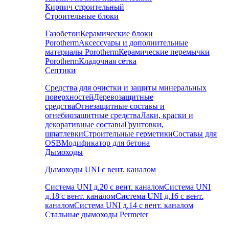
Кирпич строительный
Строительные блоки
Газобетон
Керамические блоки
Porotherm
Аксессуары и дополнительные
материалы Porotherm
Керамические перемычки
Porotherm
Кладочная сетка
Септики
Средства для очистки и защиты минеральных
поверхностей
Деревозащитные
средства
Огнезащитные составы и
огнебиозащитные средства
Лаки, краски и
декоративные составы
Грунтовки,
шпатлевки
Строительные герметики
Составы для
OSB
Модификатор для бетона
Дымоходы
Дымоходы UNI с вент. каналом
Система UNI д.20 с вент. каналом
Система UNI
д.18 с вент. каналом
Система UNI д.16 с вент.
каналом
Система UNI д.14 с вент. каналом
Стальные дымоходы Permeter