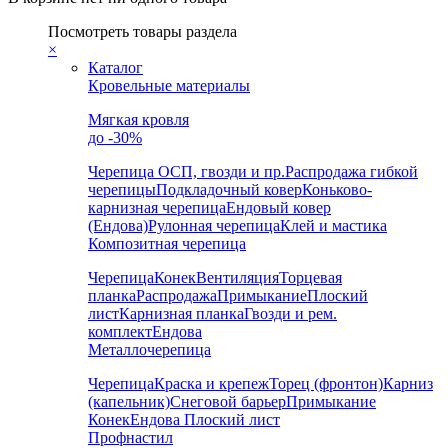
Посмотреть товары раздела
×
Каталог
Кровельные материалы
Мягкая кровля
до -30%
Черепица
ОСП, гвозди и пр.
Распродажа гибкой
черепицы
Подкладочный ковер
Коньково-
карнизная черепица
Ендовый ковер
(Ендова)
Рулонная черепица
Клей и мастика
Композитная черепица
Черепица
Конек
Вентиляция
Торцевая
планка
Распродажа
Примыкание
Плоский
лист
Карнизная планка
Гвозди и рем.
комплект
Ендова
Металлочерепица
Черепица
Краска и крепеж
Торец (фронтон)
Карниз
(капельник)
Снеговой барьер
Примыкание
Конек
Ендова
Плоский лист
Профнастил