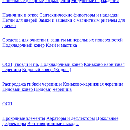
Панельные (сварные) ограждения
Модульные ограждения
Наличник и откос
Сантехнические фиксаторы и накладки
Петли для дверей
Замки и защелки с магнитным ригелем для
дверей
Средства для очистки и защиты минеральных поверхностей
Подкладочный ковер
Клей и мастика
ОСП, гвозди и пр.
Подкладочный ковер
Коньково-карнизная
черепица
Ендовый ковер (Ендова)
Распродажа гибкой черепицы
Коньково-карнизная черепица
Ендовый ковер (Ендова)
Черепица
ОСП
Проходные элементы
Аэраторы и дефлекторы
Цокольные
дефлекторы
Вентиляционные выходы