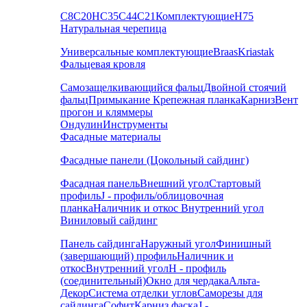
С8
С20
НС35
С44
С21
Комплектующие
Н75
Натуральная черепица
Универсальные комплектующие
Braas
Kriastak
Фальцевая кровля
Самозащелкивающийся фальц
Двойной стоячий
фальц
Примыкание
Крепежная планка
Карниз
Вент
прогон и кляммеры
Ондулин
Инструменты
Фасадные материалы
Фасадные панели (Цокольный сайдинг)
Фасадная панель
Внешний угол
Стартовый
профиль
J - профиль/облицовочная
планка
Наличник и откос
Внутренний угол
Виниловый сайдинг
Панель сайдинга
Наружный угол
Финишный
(завершающий) профиль
Наличник и
откос
Внутренний угол
H - профиль
(соединительный)
Окно для чердака
Альта-
Декор
Система отделки углов
Саморезы для
сайдинга
Софит
Карниз фаска
J -