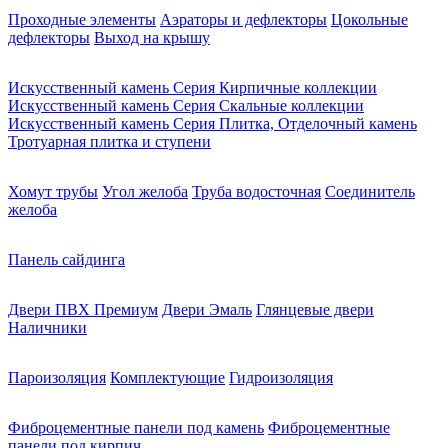
Проходные элементы
Аэраторы и дефлекторы
Цокольные
дефлекторы
Выход на крышу
Искусственный камень Серия Кирпичные коллекции
Искусственный камень Серия Скальные коллекции
Искусственный камень Серия Плитка, Отделочный камень
Тротуарная плитка и ступени
Хомут трубы
Угол желоба
Труба водосточная
Соединитель
желоба
Панель сайдинга
Двери ПВХ Премиум
Двери Эмаль
Глянцевые двери
Наличники
Пароизоляция
Комплектующие
Гидроизоляция
Фиброцементные панели под камень
Фиброцементные
панели под кирпич