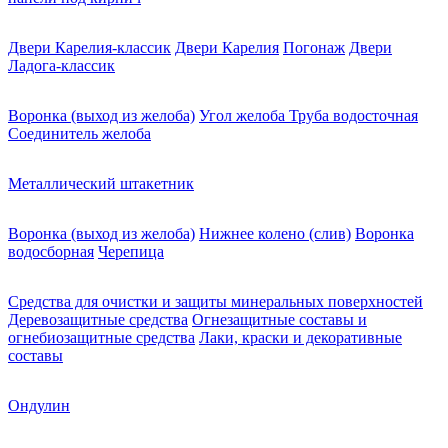
Двери Карелия-классик
Двери Карелия
Погонаж
Двери
Ладога-классик
Воронка (выход из желоба)
Угол желоба
Труба водосточная
Соединитель желоба
Металлический штакетник
Воронка (выход из желоба)
Нижнее колено (слив)
Воронка
водосборная
Черепица
Средства для очистки и защиты минеральных поверхностей
Деревозащитные средства
Огнезащитные составы и
огнебиозащитные средства
Лаки, краски и декоративные
составы
Ондулин