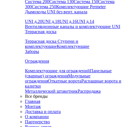
Система 200
Система 130
Система 150
Система
300
Система 250
Комплектующие Permeter
Дымоходы UNI без вент. канала
UNI д.20
UNI д.18
UNI д.16
UNI д.14
Вентиляционные каналы и комплектующие UNI
Террасная доска
Террасная доска
Ступени и
комплектующие
Комплектующие
Заборы
Ограждения
Комплектующие для ограждений
Панельные
(сварные) ограждения
Модульные
ограждения
Откатные ворота
Распашные ворота и
калитки
Металлический штакетник
Распродажа
Все бренды
Главная
Монтаж
Доставка и оплата
О компании
Партнерство
Вопрос-ответ