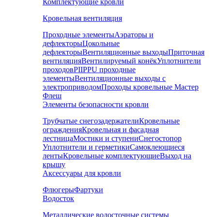
Комплектующие кровли
Кровельная вентиляция
Проходные элементы
Аэраторы и
дефлекторы
Цокольные
дефлекторы
Вентиляционные выходы
Приточная
вентиляция
Вентилируемый конёк
Уплотнители
проходов
PIIPPU проходные
элементы
Вентиляционные выходы с
электроприводом
Проходы кровельные Мастер
Флеш
Элементы безопасности кровли
Трубчатые снегозадержатели
Кровельные
ограждения
Кровельная и фасадная
лестница
Мостики и ступени
Снегостопор
Уплотнители и герметики
Самоклеющиеся
ленты
Кровельные комплектующие
Выход на
крышу
Аксессуары для кровли
Флюгеры
Фартуки
Водосток
Металлические водосточные системы