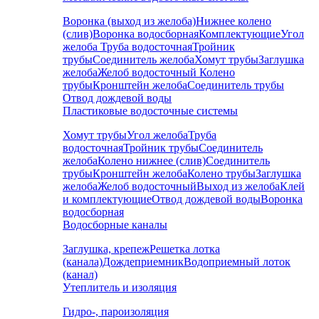
Воронка (выход из желоба)
Нижнее колено
(слив)
Воронка водосборная
Комплектующие
Угол
желоба
Труба водосточная
Тройник
трубы
Соединитель желоба
Хомут трубы
Заглушка
желоба
Желоб водосточный
Колено
трубы
Кронштейн желоба
Соединитель трубы
Отвод дождевой воды
Пластиковые водосточные системы
Хомут трубы
Угол желоба
Труба
водосточная
Тройник трубы
Соединитель
желоба
Колено нижнее (слив)
Соединитель
трубы
Кронштейн желоба
Колено трубы
Заглушка
желоба
Желоб водосточный
Выход из желоба
Клей
и комплектующие
Отвод дождевой воды
Воронка
водосборная
Водосборные каналы
Заглушка, крепеж
Решетка лотка
(канала)
Дождеприемник
Водоприемный лоток
(канал)
Утеплитель и изоляция
Гидро-, пароизоляция