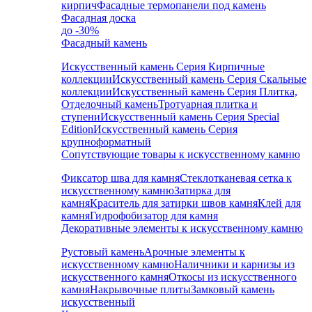
кирпич
Фасадные термопанели под камень
Фасадная доска
до -30%
Фасадный камень
Искусственный камень Серия Кирпичные
коллекции
Искусственный камень Серия Скальные
коллекции
Искусственный камень Серия Плитка,
Отделочный камень
Тротуарная плитка и
ступени
Искусственный камень Серия Special
Edition
Искусственный камень Серия
крупноформатный
Сопутствующие товары к искусственному камню
Фиксатор шва для камня
Стеклотканевая сетка к
искусственному камню
Затирка для
камня
Краситель для затирки швов камня
Клей для
камня
Гидрофобизатор для камня
Декоративные элементы к искусственному камню
Рустовый камень
Арочные элементы к
искусственному камню
Наличники и карнизы из
искусственного камня
Откосы из искусственного
камня
Накрывочные плиты
Замковый камень
искусственный