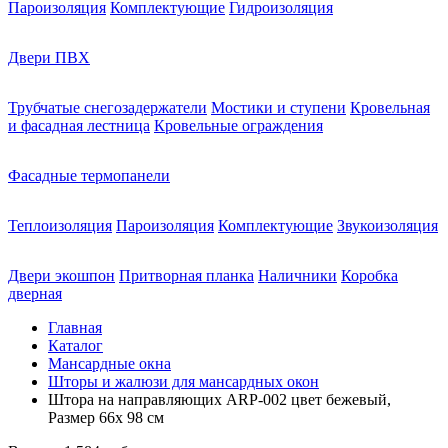
Пароизоляция
Комплектующие
Гидроизоляция
Двери ПВХ
Трубчатые снегозадержатели
Мостики и ступени
Кровельная
и фасадная лестница
Кровельные ограждения
Фасадные термопанели
Теплоизоляция
Пароизоляция
Комплектующие
Звукоизоляция
Двери экошпон
Притворная планка
Наличники
Коробка
дверная
Главная
Каталог
Мансардные окна
Шторы и жалюзи для мансардных окон
Штора на направляющих ARP-002 цвет бежевый,
Размер 66х 98 см