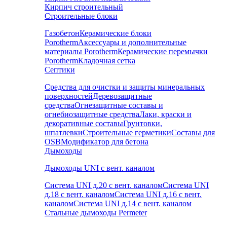
Кирпич строительный
Строительные блоки
Газобетон
Керамические блоки
Porotherm
Аксессуары и дополнительные
материалы Porotherm
Керамические перемычки
Porotherm
Кладочная сетка
Септики
Средства для очистки и защиты минеральных
поверхностей
Деревозащитные
средства
Огнезащитные составы и
огнебиозащитные средства
Лаки, краски и
декоративные составы
Грунтовки,
шпатлевки
Строительные герметики
Составы для
OSB
Модификатор для бетона
Дымоходы
Дымоходы UNI с вент. каналом
Система UNI д.20 с вент. каналом
Система UNI
д.18 с вент. каналом
Система UNI д.16 с вент.
каналом
Система UNI д.14 с вент. каналом
Стальные дымоходы Permeter