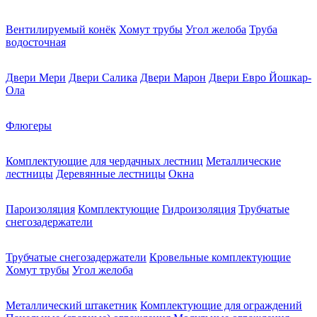
Вентилируемый конёк
Хомут трубы
Угол желоба
Труба
водосточная
Двери Мери
Двери Салика
Двери Марон
Двери Евро Йошкар-
Ола
Флюгеры
Комплектующие для чердачных лестниц
Металлические
лестницы
Деревянные лестницы
Окна
Пароизоляция
Комплектующие
Гидроизоляция
Трубчатые
снегозадержатели
Трубчатые снегозадержатели
Кровельные комплектующие
Хомут трубы
Угол желоба
Металлический штакетник
Комплектующие для ограждений