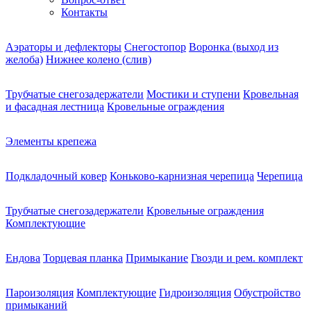
Контакты
Аэраторы и дефлекторы
Снегостопор
Воронка (выход из
желоба)
Нижнее колено (слив)
Трубчатые снегозадержатели
Мостики и ступени
Кровельная
и фасадная лестница
Кровельные ограждения
Элементы крепежа
Подкладочный ковер
Коньково-карнизная черепица
Черепица
Трубчатые снегозадержатели
Кровельные ограждения
Комплектующие
Ендова
Торцевая планка
Примыкание
Гвозди и рем. комплект
Пароизоляция
Комплектующие
Гидроизоляция
Обустройство
примыканий