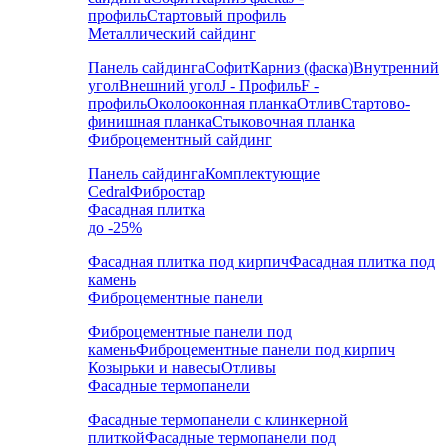
профиль
Стартовый профиль
Металлический сайдинг
Панель сайдинга
Софит
Карниз (фаска)
Внутренний
угол
Внешний угол
J - Профиль
F -
профиль
Околооконная планка
Отлив
Стартово-
финишная планка
Стыковочная планка
Фиброцементный сайдинг
Панель сайдинга
Комплектующие
Cedral
Фибростар
Фасадная плитка
до -25%
Фасадная плитка под кирпич
Фасадная плитка под
камень
Фиброцементные панели
Фиброцементные панели под
камень
Фиброцементные панели под кирпич
Козырьки и навесы
Отливы
Фасадные термопанели
Фасадные термопанели с клинкерной
плиткой
Фасадные термопанели под