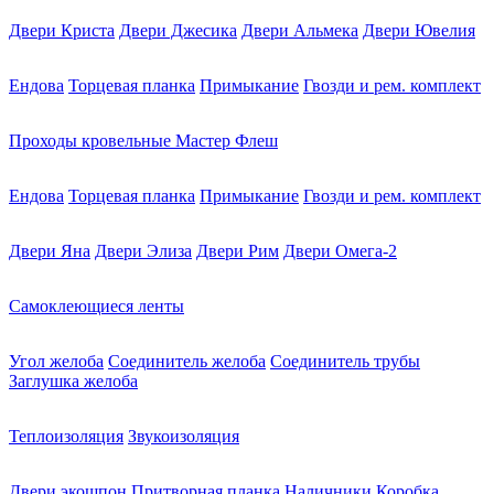
Двери Криста
Двери Джесика
Двери Альмека
Двери Ювелия
Ендова
Торцевая планка
Примыкание
Гвозди и рем. комплект
Проходы кровельные Мастер Флеш
Ендова
Торцевая планка
Примыкание
Гвозди и рем. комплект
Двери Яна
Двери Элиза
Двери Рим
Двери Омега-2
Самоклеющиеся ленты
Угол желоба
Соединитель желоба
Соединитель трубы
Заглушка желоба
Теплоизоляция
Звукоизоляция
Двери экошпон
Притворная планка
Наличники
Коробка