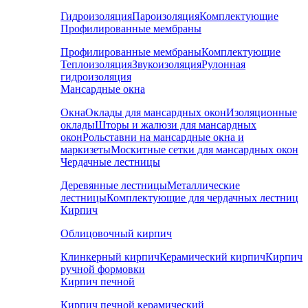
Гидроизоляция
Пароизоляция
Комплектующие
Профилированные мембраны
Профилированные мембраны
Комплектующие
Теплоизоляция
Звукоизоляция
Рулонная
гидроизоляция
Мансардные окна
Окна
Оклады для мансардных окон
Изоляционные
оклады
Шторы и жалюзи для мансардных
окон
Рольставни на мансардные окна и
маркизеты
Москитные сетки для мансардных окон
Чердачные лестницы
Деревянные лестницы
Металлические
лестницы
Комплектующие для чердачных лестниц
Кирпич
Облицовочный кирпич
Клинкерный кирпич
Керамический кирпич
Кирпич
ручной формовки
Кирпич печной
Кирпич печной керамический