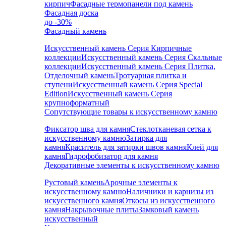
кирпич
Фасадные термопанели под камень
Фасадная доска
до -30%
Фасадный камень
Искусственный камень Серия Кирпичные
коллекции
Искусственный камень Серия Скальные
коллекции
Искусственный камень Серия Плитка,
Отделочный камень
Тротуарная плитка и
ступени
Искусственный камень Серия Special
Edition
Искусственный камень Серия
крупноформатный
Сопутствующие товары к искусственному камню
Фиксатор шва для камня
Стеклотканевая сетка к
искусственному камню
Затирка для
камня
Краситель для затирки швов камня
Клей для
камня
Гидрофобизатор для камня
Декоративные элементы к искусственному камню
Рустовый камень
Арочные элементы к
искусственному камню
Наличники и карнизы из
искусственного камня
Откосы из искусственного
камня
Накрывочные плиты
Замковый камень
искусственный