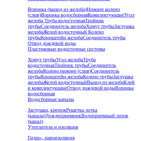
Воронка (выход из желоба)
Нижнее колено
(слив)
Воронка водосборная
Комплектующие
Угол
желоба
Труба водосточная
Тройник
трубы
Соединитель желоба
Хомут трубы
Заглушка
желоба
Желоб водосточный
Колено
трубы
Кронштейн желоба
Соединитель трубы
Отвод дождевой воды
Пластиковые водосточные системы
Хомут трубы
Угол желоба
Труба
водосточная
Тройник трубы
Соединитель
желоба
Колено нижнее (слив)
Соединитель
трубы
Кронштейн желоба
Колено трубы
Заглушка
желоба
Желоб водосточный
Выход из желоба
Клей
и комплектующие
Отвод дождевой воды
Воронка
водосборная
Водосборные каналы
Заглушка, крепеж
Решетка лотка
(канала)
Дождеприемник
Водоприемный лоток
(канал)
Утеплитель и изоляция
Гидро-, пароизоляция