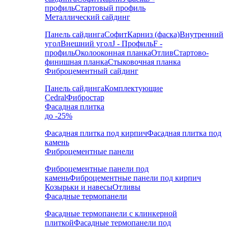
профиль
Стартовый профиль
Металлический сайдинг
Панель сайдинга
Софит
Карниз (фаска)
Внутренний
угол
Внешний угол
J - Профиль
F -
профиль
Околооконная планка
Отлив
Стартово-
финишная планка
Стыковочная планка
Фиброцементный сайдинг
Панель сайдинга
Комплектующие
Cedral
Фибростар
Фасадная плитка
до -25%
Фасадная плитка под кирпич
Фасадная плитка под
камень
Фиброцементные панели
Фиброцементные панели под
камень
Фиброцементные панели под кирпич
Козырьки и навесы
Отливы
Фасадные термопанели
Фасадные термопанели с клинкерной
плиткой
Фасадные термопанели под