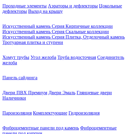
Проходные элементы
Аэраторы и дефлекторы
Цокольные
дефлекторы
Выход на крышу
Искусственный камень Серия Кирпичные коллекции
Искусственный камень Серия Скальные коллекции
Искусственный камень Серия Плитка, Отделочный камень
Тротуарная плитка и ступени
Хомут трубы
Угол желоба
Труба водосточная
Соединитель
желоба
Панель сайдинга
Двери ПВХ Премиум
Двери Эмаль
Глянцевые двери
Наличники
Пароизоляция
Комплектующие
Гидроизоляция
Фиброцементные панели под камень
Фиброцементные
панели под кирпич