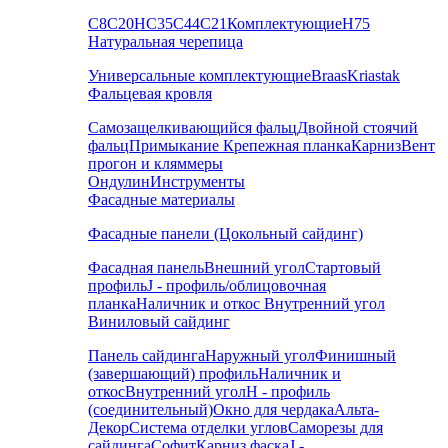
С8
С20
НС35
С44
С21
Комплектующие
Н75
Натуральная черепица
Универсальные комплектующие
Braas
Kriastak
Фальцевая кровля
Самозащелкивающийся фальц
Двойной стоячий
фальц
Примыкание
Крепежная планка
Карниз
Вент
прогон и кляммеры
Ондулин
Инструменты
Фасадные материалы
Фасадные панели (Цокольный сайдинг)
Фасадная панель
Внешний угол
Стартовый
профиль
J - профиль/облицовочная
планка
Наличник и откос
Внутренний угол
Виниловый сайдинг
Панель сайдинга
Наружный угол
Финишный
(завершающий) профиль
Наличник и
откос
Внутренний угол
H - профиль
(соединительный)
Окно для чердака
Альта-
Декор
Система отделки углов
Саморезы для
сайдинга
Софит
Карниз фаска
J -