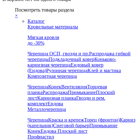
Посмотреть товары раздела
×
Каталог
Кровельные материалы
Мягкая кровля
до -30%
Черепица
ОСП, гвозди и пр.
Распродажа гибкой
черепицы
Подкладочный ковер
Коньково-
карнизная черепица
Ендовый ковер
(Ендова)
Рулонная черепица
Клей и мастика
Композитная черепица
Черепица
Конек
Вентиляция
Торцевая
планка
Распродажа
Примыкание
Плоский
лист
Карнизная планка
Гвозди и рем.
комплект
Ендова
Металлочерепица
Черепица
Краска и крепеж
Торец (фронтон)
Карниз
(капельник)
Снеговой барьер
Примыкание
Конек
Ендова
Плоский лист
Профнастил