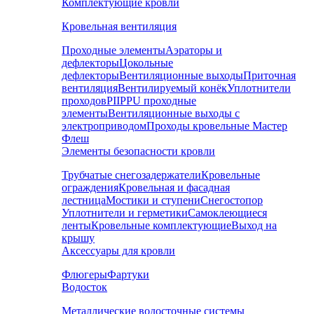
Комплектующие кровли
Кровельная вентиляция
Проходные элементы
Аэраторы и
дефлекторы
Цокольные
дефлекторы
Вентиляционные выходы
Приточная
вентиляция
Вентилируемый конёк
Уплотнители
проходов
PIIPPU проходные
элементы
Вентиляционные выходы с
электроприводом
Проходы кровельные Мастер
Флеш
Элементы безопасности кровли
Трубчатые снегозадержатели
Кровельные
ограждения
Кровельная и фасадная
лестница
Мостики и ступени
Снегостопор
Уплотнители и герметики
Самоклеющиеся
ленты
Кровельные комплектующие
Выход на
крышу
Аксессуары для кровли
Флюгеры
Фартуки
Водосток
Металлические водосточные системы