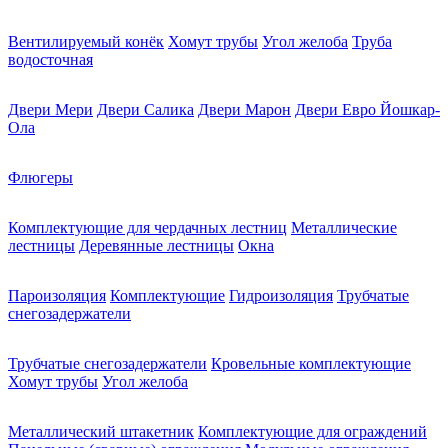
Вентилируемый конёк
Хомут трубы
Угол желоба
Труба
водосточная
Двери Мери
Двери Салика
Двери Марон
Двери Евро Йошкар-
Ола
Флюгеры
Комплектующие для чердачных лестниц
Металлические
лестницы
Деревянные лестницы
Окна
Пароизоляция
Комплектующие
Гидроизоляция
Трубчатые
снегозадержатели
Трубчатые снегозадержатели
Кровельные комплектующие
Хомут трубы
Угол желоба
Металлический штакетник
Комплектующие для ограждений