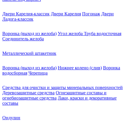
Двери Карелия-классик
Двери Карелия
Погонаж
Двери
Ладога-классик
Воронка (выход из желоба)
Угол желоба
Труба водосточная
Соединитель желоба
Металлический штакетник
Воронка (выход из желоба)
Нижнее колено (слив)
Воронка
водосборная
Черепица
Средства для очистки и защиты минеральных поверхностей
Деревозащитные средства
Огнезащитные составы и
огнебиозащитные средства
Лаки, краски и декоративные
составы
Ондулин