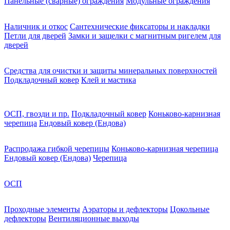
Панельные (сварные) ограждения
Модульные ограждения
Наличник и откос
Сантехнические фиксаторы и накладки
Петли для дверей
Замки и защелки с магнитным ригелем для
дверей
Средства для очистки и защиты минеральных поверхностей
Подкладочный ковер
Клей и мастика
ОСП, гвозди и пр.
Подкладочный ковер
Коньково-карнизная
черепица
Ендовый ковер (Ендова)
Распродажа гибкой черепицы
Коньково-карнизная черепица
Ендовый ковер (Ендова)
Черепица
ОСП
Проходные элементы
Аэраторы и дефлекторы
Цокольные
дефлекторы
Вентиляционные выходы