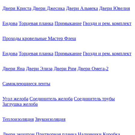
Двери Криста
Двери Джесика
Двери Альмека
Двери Ювелия
Ендова
Торцевая планка
Примыкание
Гвозди и рем. комплект
Проходы кровельные Мастер Флеш
Ендова
Торцевая планка
Примыкание
Гвозди и рем. комплект
Двери Яна
Двери Элиза
Двери Рим
Двери Омега-2
Самоклеющиеся ленты
Угол желоба
Соединитель желоба
Соединитель трубы
Заглушка желоба
Теплоизоляция
Звукоизоляция
Двери экошпон
Притворная планка
Наличники
Коробка