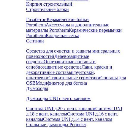
Кирпич строительный
Строительные блоки
Газобетон
Керамические блоки
Porotherm
Аксессуары и дополнительные
материалы Porotherm
Керамические перемычки
Porotherm
Кладочная сетка
Септики
Средства для очистки и защиты минеральных
поверхностей
Деревозащитные
средства
Огнезащитные составы и
огнебиозащитные средства
Лаки, краски и
декоративные составы
Грунтовки,
шпатлевки
Строительные герметики
Составы для
OSB
Модификатор для бетона
Дымоходы
Дымоходы UNI с вент. каналом
Система UNI д.20 с вент. каналом
Система UNI
д.18 с вент. каналом
Система UNI д.16 с вент.
каналом
Система UNI д.14 с вент. каналом
Стальные дымоходы Permeter