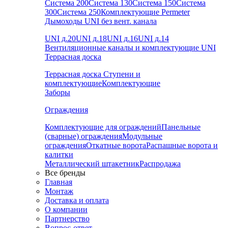
Система 200
Система 130
Система 150
Система
300
Система 250
Комплектующие Permeter
Дымоходы UNI без вент. канала
UNI д.20
UNI д.18
UNI д.16
UNI д.14
Вентиляционные каналы и комплектующие UNI
Террасная доска
Террасная доска
Ступени и
комплектующие
Комплектующие
Заборы
Ограждения
Комплектующие для ограждений
Панельные
(сварные) ограждения
Модульные
ограждения
Откатные ворота
Распашные ворота и
калитки
Металлический штакетник
Распродажа
Все бренды
Главная
Монтаж
Доставка и оплата
О компании
Партнерство
Вопрос-ответ