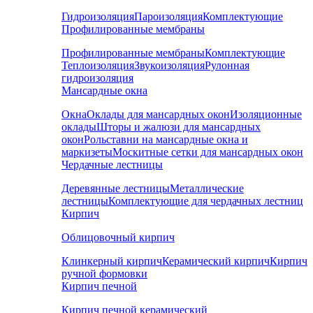
Гидроизоляция
Пароизоляция
Комплектующие
Профилированные мембраны
Профилированные мембраны
Комплектующие
Теплоизоляция
Звукоизоляция
Рулонная
гидроизоляция
Мансардные окна
Окна
Оклады для мансардных окон
Изоляционные
оклады
Шторы и жалюзи для мансардных
окон
Рольставни на мансардные окна и
маркизеты
Москитные сетки для мансардных окон
Чердачные лестницы
Деревянные лестницы
Металлические
лестницы
Комплектующие для чердачных лестниц
Кирпич
Облицовочный кирпич
Клинкерный кирпич
Керамический кирпич
Кирпич
ручной формовки
Кирпич печной
Кирпич печной керамический