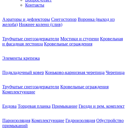
Контакты
Аэраторы и дефлекторы
Снегостопор
Воронка (выход из
желоба)
Нижнее колено (слив)
Трубчатые снегозадержатели
Мостики и ступени
Кровельная
и фасадная лестница
Кровельные ограждения
Элементы крепежа
Подкладочный ковер
Коньково-карнизная черепица
Черепица
Трубчатые снегозадержатели
Кровельные ограждения
Комплектующие
Ендова
Торцевая планка
Примыкание
Гвозди и рем. комплект
Пароизоляция
Комплектующие
Гидроизоляция
Обустройство
примыканий