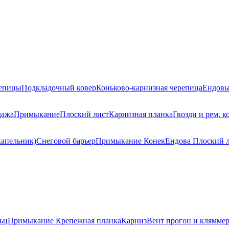
репицы
Подкладочный ковер
Коньково-карнизная черепица
Ендовы
дажа
Примыкание
Плоский лист
Карнизная планка
Гвозди и рем. к
капельник)
Снеговой барьер
Примыкание
Конек
Ендова
Плоский 
ьц
Примыкание
Крепежная планка
Карниз
Вент прогон и клямме