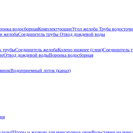
ронка водосборная
Комплектующие
Угол желоба
Труба водосточн
н желоба
Соединитель трубы
Отвод дождевой воды
к трубы
Соединитель желоба
Колено нижнее (слив)
Соединитель 
ие
Отвод дождевой воды
Воронка водосборная
мник
Водоприемный лоток (канал)
ция
клады
Шторы и жалюзи для мансардных окон
Рольставни на манс