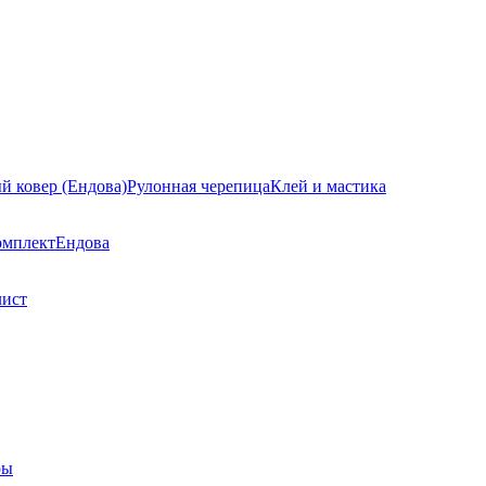
й ковер (Ендова)
Рулонная черепица
Клей и мастика
омплект
Ендова
лист
ры