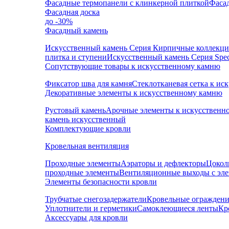
Фасадные термопанели с клинкерной плиткой
Фаса
Фасадная доска
до -30%
Фасадный камень
Искусственный камень Серия Кирпичные коллекц
плитка и ступени
Искусственный камень Серия Speci
Сопутствующие товары к искусственному камню
Фиксатор шва для камня
Стеклотканевая сетка к и
Декоративные элементы к искусственному камню
Рустовый камень
Арочные элементы к искусственн
камень искусственный
Комплектующие кровли
Кровельная вентиляция
Проходные элементы
Аэраторы и дефлекторы
Цокол
проходные элементы
Вентиляционные выходы с эл
Элементы безопасности кровли
Трубчатые снегозадержатели
Кровельные ограждени
Уплотнители и герметики
Самоклеющиеся ленты
Кр
Аксессуары для кровли