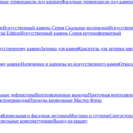
дные термопанели под кирпич
Фасадные термопанели под камен
ии
Искусственный камень Серия Скальные коллекции
Искусствен
al Edition
Искусственный камень Серия крупноформатный
скусственному камню
Затирка для камня
Краситель для затирки шв
ому камню
Наличники и карнизы из искусственного камня
Откосы
ьные дефлекторы
Вентиляционные выходы
Приточная вентиляци
ектроприводом
Проходы кровельные Мастер Флеш
я
Кровельная и фасадная лестница
Мостики и ступени
Снегостоп
овельные комплектующие
Выход на крышу