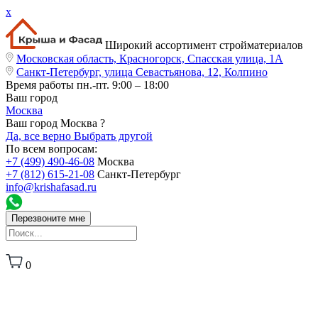
x
Широкий ассортимент стройматериалов
Московская область, Красногорск, Спасская улица, 1А
Санкт-Петербург, улица Севастьянова, 12, Колпино
Время работы
пн.-пт. 9:00 – 18:00
Ваш город
Москва
Ваш город Москва ?
Да, все верно
Выбрать другой
По всем вопросам:
+7 (499) 490-46-08
Москва
+7 (812) 615-21-08
Санкт-Петербург
info@krishafasad.ru
Перезвоните мне
0