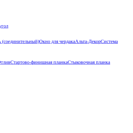
угол
ь (соединительный)
Окно для чердака
Альта-Декор
Система
тлив
Стартово-финишная планка
Стыковочная планка