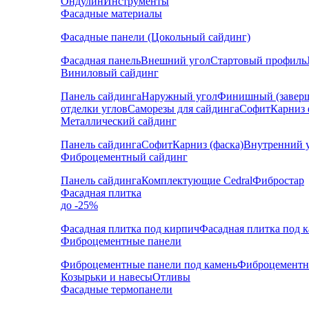
Ондулин
Инструменты
Фасадные материалы
Фасадные панели (Цокольный сайдинг)
Фасадная панель
Внешний угол
Стартовый профиль
Виниловый сайдинг
Панель сайдинга
Наружный угол
Финишный (завер
отделки углов
Саморезы для сайдинга
Софит
Карниз 
Металлический сайдинг
Панель сайдинга
Софит
Карниз (фаска)
Внутренний 
Фиброцементный сайдинг
Панель сайдинга
Комплектующие Cedral
Фибростар
Фасадная плитка
до -25%
Фасадная плитка под кирпич
Фасадная плитка под 
Фиброцементные панели
Фиброцементные панели под камень
Фиброцементн
Козырьки и навесы
Отливы
Фасадные термопанели