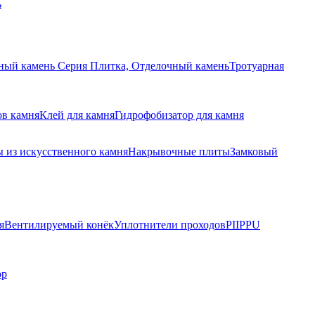
ь
ный камень Серия Плитка, Отделочный камень
Тротуарная
ов камня
Клей для камня
Гидрофобизатор для камня
 из искусственного камня
Накрывочные плиты
Замковый
я
Вентилируемый конёк
Уплотнители проходов
PIIPPU
ор