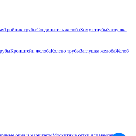
ая
Тройник трубы
Соединитель желоба
Хомут трубы
Заглушка
трубы
Кронштейн желоба
Колено трубы
Заглушка желоба
Желоб
ардные окна и маркизеты
Москитные сетки для мансардных