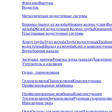
Флюгеры
Фартуки
Водосток
Металлические водосточные системы
Воронка (выход из желоба)
Нижнее колено (слив)
Во
желоба
Желоб водосточный
Колено трубы
Кронштей
Пластиковые водосточные системы
Хомут трубы
Угол желоба
Труба водосточная
Тройни
водосточный
Выход из желоба
Клей и комплектующ
Водосборные каналы
Заглушка, крепеж
Решетка лотка (канала)
Дождеприе
Утеплитель и изоляция
Гидро-, пароизоляция
Гидроизоляция
Пароизоляция
Комплектующие
Профилированные мембраны
Профилированные мембраны
Комплектующие
Теплоизоляция
Звукоизоляция
Рулонная гидроизоля
Мансардные окна
Окна
Оклады для мансардных окон
Изоляционные о