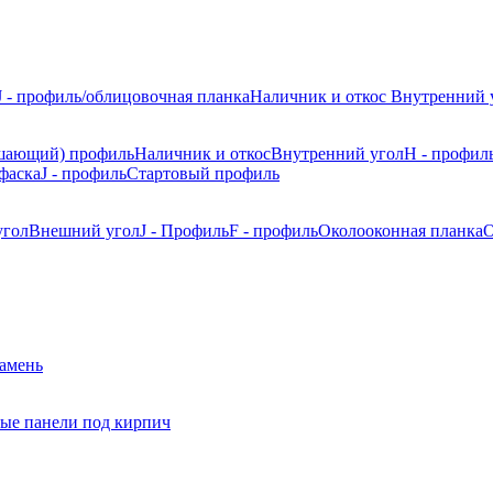
J - профиль/облицовочная планка
Наличник и откос
Внутренний 
шающий) профиль
Наличник и откос
Внутренний угол
H - профил
фаска
J - профиль
Стартовый профиль
угол
Внешний угол
J - Профиль
F - профиль
Околооконная планка
О
камень
ые панели под кирпич