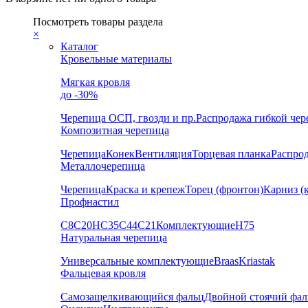
Посмотреть товары раздела
×
Каталог
Кровельные материалы
Мягкая кровля
до -30%
Черепица
ОСП, гвозди и пр.
Распродажа гибкой че
Композитная черепица
Черепица
Конек
Вентиляция
Торцевая планка
Распро
Металлочерепица
Черепица
Краска и крепеж
Торец (фронтон)
Карниз (
Профнастил
С8
С20
НС35
С44
С21
Комплектующие
Н75
Натуральная черепица
Универсальные комплектующие
Braas
Kriastak
Фальцевая кровля
Самозащелкивающийся фальц
Двойной стоячий фал