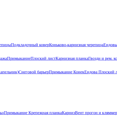
репицы
Подкладочный ковер
Коньково-карнизная черепица
Ендовы
дажа
Примыкание
Плоский лист
Карнизная планка
Гвозди и рем. к
капельник)
Снеговой барьер
Примыкание
Конек
Ендова
Плоский 
ьц
Примыкание
Крепежная планка
Карниз
Вент прогон и клямме