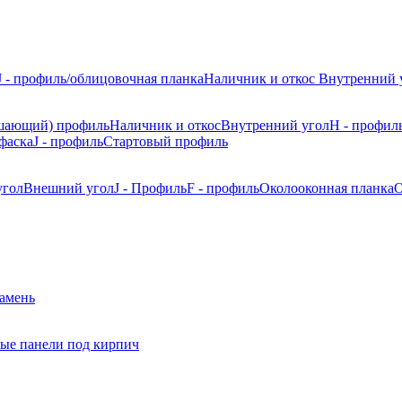
J - профиль/облицовочная планка
Наличник и откос
Внутренний 
шающий) профиль
Наличник и откос
Внутренний угол
H - профил
фаска
J - профиль
Стартовый профиль
угол
Внешний угол
J - Профиль
F - профиль
Околооконная планка
О
камень
ые панели под кирпич