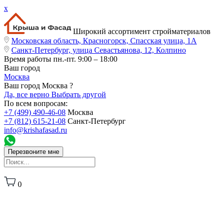
x
Широкий ассортимент стройматериалов
Московская область, Красногорск, Спасская улица, 1А
Санкт-Петербург, улица Севастьянова, 12, Колпино
Время работы
пн.-пт. 9:00 – 18:00
Ваш город
Москва
Ваш город Москва ?
Да, все верно
Выбрать другой
По всем вопросам:
+7 (499) 490-46-08
Москва
+7 (812) 615-21-08
Санкт-Петербург
info@krishafasad.ru
Перезвоните мне
0