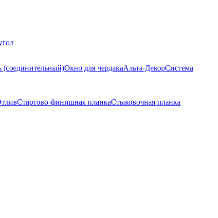
угол
ь (соединительный)
Окно для чердака
Альта-Декор
Система
тлив
Стартово-финишная планка
Стыковочная планка