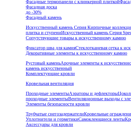
Фасадные термопанели с клинкерной плиткой
Фаса
Фасадная доска
до -30%
Фасадный камень
Искусственный камень Серия Кирпичные коллекц
плитка и ступени
Искусственный камень Серия Speci
Сопутствующие товары к искусственному камню
Фиксатор шва для камня
Стеклотканевая сетка к и
Декоративные элементы к искусственному камню
Рустовый камень
Арочные элементы к искусственн
камень искусственный
Комплектующие кровли
Кровельная вентиляция
Проходные элементы
Аэраторы и дефлекторы
Цокол
проходные элементы
Вентиляционные выходы с эл
Элементы безопасности кровли
Трубчатые снегозадержатели
Кровельные ограждени
Уплотнители и герметики
Самоклеющиеся ленты
Кр
Аксессуары для кровли