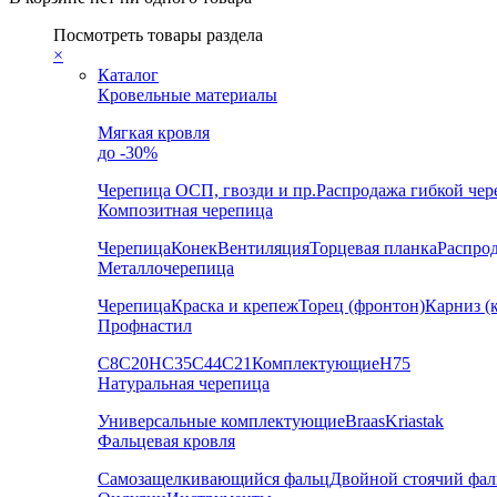
Посмотреть товары раздела
×
Каталог
Кровельные материалы
Мягкая кровля
до -30%
Черепица
ОСП, гвозди и пр.
Распродажа гибкой че
Композитная черепица
Черепица
Конек
Вентиляция
Торцевая планка
Распро
Металлочерепица
Черепица
Краска и крепеж
Торец (фронтон)
Карниз (
Профнастил
С8
С20
НС35
С44
С21
Комплектующие
Н75
Натуральная черепица
Универсальные комплектующие
Braas
Kriastak
Фальцевая кровля
Самозащелкивающийся фальц
Двойной стоячий фал