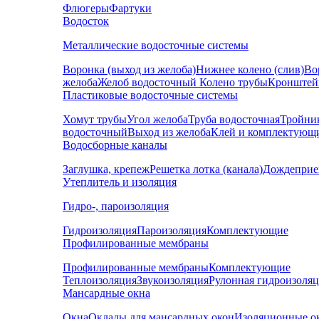
Флюгеры
Фартуки
Водосток
Металлические водосточные системы
Воронка (выход из желоба)
Нижнее колено (слив)
Во
желоба
Желоб водосточный
Колено трубы
Кронштей
Пластиковые водосточные системы
Хомут трубы
Угол желоба
Труба водосточная
Тройни
водосточный
Выход из желоба
Клей и комплектующ
Водосборные каналы
Заглушка, крепеж
Решетка лотка (канала)
Дождеприе
Утеплитель и изоляция
Гидро-, пароизоляция
Гидроизоляция
Пароизоляция
Комплектующие
Профилированные мембраны
Профилированные мембраны
Комплектующие
Теплоизоляция
Звукоизоляция
Рулонная гидроизоля
Мансардные окна
Окна
Оклады для мансардных окон
Изоляционные о