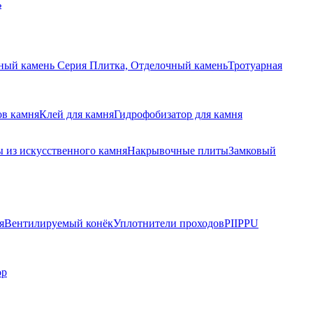
ь
ный камень Серия Плитка, Отделочный камень
Тротуарная
ов камня
Клей для камня
Гидрофобизатор для камня
 из искусственного камня
Накрывочные плиты
Замковый
я
Вентилируемый конёк
Уплотнители проходов
PIIPPU
ор