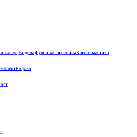
й ковер (Ендова)
Рулонная черепица
Клей и мастика
омплект
Ендова
лист
ры