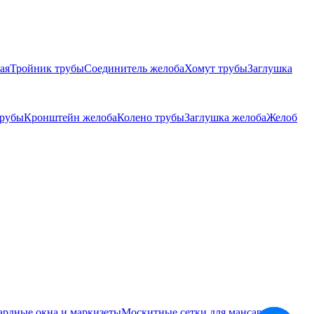
ая
Тройник трубы
Соединитель желоба
Хомут трубы
Заглушка
трубы
Кронштейн желоба
Колено трубы
Заглушка желоба
Желоб
ардные окна и маркизеты
Москитные сетки для мансардных