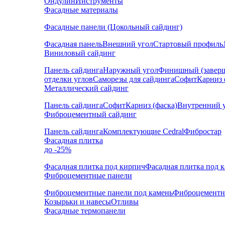
Ондулин
Инструменты
Фасадные материалы
Фасадные панели (Цокольный сайдинг)
Фасадная панель
Внешний угол
Стартовый профиль
Виниловый сайдинг
Панель сайдинга
Наружный угол
Финишный (завер
отделки углов
Саморезы для сайдинга
Софит
Карниз 
Металлический сайдинг
Панель сайдинга
Софит
Карниз (фаска)
Внутренний 
Фиброцементный сайдинг
Панель сайдинга
Комплектующие Cedral
Фибростар
Фасадная плитка
до -25%
Фасадная плитка под кирпич
Фасадная плитка под 
Фиброцементные панели
Фиброцементные панели под камень
Фиброцементн
Козырьки и навесы
Отливы
Фасадные термопанели