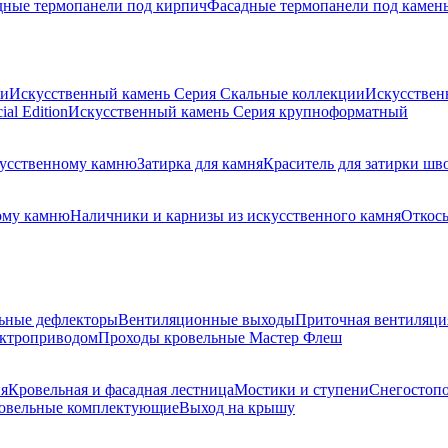
дные термопанели под кирпич
Фасадные термопанели под камен
ии
Искусственный камень Серия Скальные коллекции
Искусствен
al Edition
Искусственный камень Серия крупноформатный
скусственному камню
Затирка для камня
Краситель для затирки шв
ому камню
Наличники и карнизы из искусственного камня
Откосы
ьные дефлекторы
Вентиляционные выходы
Приточная вентиляци
ектроприводом
Проходы кровельные Мастер Флеш
я
Кровельная и фасадная лестница
Мостики и ступени
Снегостоп
овельные комплектующие
Выход на крышу