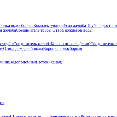
ронка водосборная
Комплектующие
Угол желоба
Труба водосточн
н желоба
Соединитель трубы
Отвод дождевой воды
к трубы
Соединитель желоба
Колено нижнее (слив)
Соединитель 
ие
Отвод дождевой воды
Воронка водосборная
мник
Водоприемный лоток (канал)
ция
клады
Шторы и жалюзи для мансардных окон
Рольставни на манс