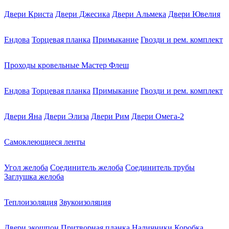
Двери Криста
Двери Джесика
Двери Альмека
Двери Ювелия
Ендова
Торцевая планка
Примыкание
Гвозди и рем. комплект
Проходы кровельные Мастер Флеш
Ендова
Торцевая планка
Примыкание
Гвозди и рем. комплект
Двери Яна
Двери Элиза
Двери Рим
Двери Омега-2
Самоклеющиеся ленты
Угол желоба
Соединитель желоба
Соединитель трубы
Заглушка желоба
Теплоизоляция
Звукоизоляция
Двери экошпон
Притворная планка
Наличники
Коробка