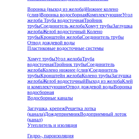
Воронка (выход из желоба)
Нижнее колено
(слив)
Воронка водосборная
Комплектующие
Угол
желоба
Труба водосточная
Тройник
трубы
Соединитель желоба
Хомут трубы
Заглушка
желоба
Желоб водосточный
Колено
трубы
Кронштейн желоба
Соединитель трубы
Отвод дождевой воды
Пластиковые водосточные системы
Хомут трубы
Угол желоба
Труба
водосточная
Тройник трубы
Соединитель
желоба
Колено нижнее (слив)
Соединитель
трубы
Кронштейн желоба
Колено трубы
Заглушка
желоба
Желоб водосточный
Выход из желоба
Клей
и комплектующие
Отвод дождевой воды
Воронка
водосборная
Водосборные каналы
Заглушка, крепеж
Решетка лотка
(канала)
Дождеприемник
Водоприемный лоток
(канал)
Утеплитель и изоляция
Гидро-, пароизоляция