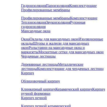
Гидроизоляция
Пароизоляция
Комплектующие
Профилированные мембраны
Профилированные мембраны
Комплектующие
Теплоизоляция
Звукоизоляция
Рулонная
гидроизоляция
Мансардные окна
Окна
Оклады для мансардных окон
Изоляционные
оклады
Шторы и жалюзи для мансардных
окон
Рольставни на мансардные окна и
маркизеты
Москитные сетки для мансардных окон
Чердачные лестницы
Деревянные лестницы
Металлические
лестницы
Комплектующие для чердачных лестниц
Кирпич
Облицовочный кирпич
Клинкерный кирпич
Керамический кирпич
Кирпич
ручной формовки
Кирпич печной
Кирпич печной керамический