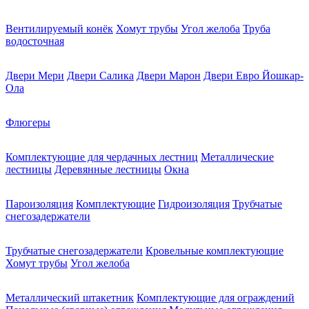
Вентилируемый конёк
Хомут трубы
Угол желоба
Труба
водосточная
Двери Мери
Двери Салика
Двери Марон
Двери Евро Йошкар-
Ола
Флюгеры
Комплектующие для чердачных лестниц
Металлические
лестницы
Деревянные лестницы
Окна
Пароизоляция
Комплектующие
Гидроизоляция
Трубчатые
снегозадержатели
Трубчатые снегозадержатели
Кровельные комплектующие
Хомут трубы
Угол желоба
Металлический штакетник
Комплектующие для ограждений