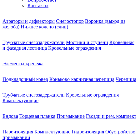
Контакты
Аэраторы и дефлекторы
Снегостопор
Воронка (выход из
желоба)
Нижнее колено (слив)
Трубчатые снегозадержатели
Мостики и ступени
Кровельная
и фасадная лестница
Кровельные ограждения
Элементы крепежа
Подкладочный ковер
Коньково-карнизная черепица
Черепица
Трубчатые снегозадержатели
Кровельные ограждения
Комплектующие
Ендова
Торцевая планка
Примыкание
Гвозди и рем. комплект
Пароизоляция
Комплектующие
Гидроизоляция
Обустройство
примыканий