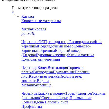
Посмотреть товары раздела
×
Каталог
Кровельные материалы
Мягкая кровля
до -30%
Черепица
ОСП, гвозди и пр.
Распродажа гибкой
черепицы
Подкладочный ковер
Коньково-
карнизная черепица
Ендовый ковер
(Ендова)
Рулонная черепица
Клей и мастика
Композитная черепица
Черепица
Конек
Вентиляция
Торцевая
планка
Распродажа
Примыкание
Плоский
лист
Карнизная планка
Гвозди и рем.
комплект
Ендова
Металлочерепица
Черепица
Краска и крепеж
Торец (фронтон)
Карниз
(капельник)
Снеговой барьер
Примыкание
Конек
Ендова
Плоский лист
Профнастил