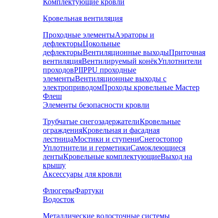
Комплектующие кровли
Кровельная вентиляция
Проходные элементы
Аэраторы и
дефлекторы
Цокольные
дефлекторы
Вентиляционные выходы
Приточная
вентиляция
Вентилируемый конёк
Уплотнители
проходов
PIIPPU проходные
элементы
Вентиляционные выходы с
электроприводом
Проходы кровельные Мастер
Флеш
Элементы безопасности кровли
Трубчатые снегозадержатели
Кровельные
ограждения
Кровельная и фасадная
лестница
Мостики и ступени
Снегостопор
Уплотнители и герметики
Самоклеющиеся
ленты
Кровельные комплектующие
Выход на
крышу
Аксессуары для кровли
Флюгеры
Фартуки
Водосток
Металлические водосточные системы