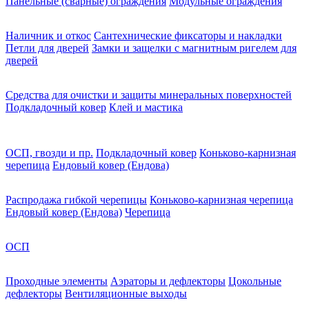
Панельные (сварные) ограждения
Модульные ограждения
Наличник и откос
Сантехнические фиксаторы и накладки
Петли для дверей
Замки и защелки с магнитным ригелем для
дверей
Средства для очистки и защиты минеральных поверхностей
Подкладочный ковер
Клей и мастика
ОСП, гвозди и пр.
Подкладочный ковер
Коньково-карнизная
черепица
Ендовый ковер (Ендова)
Распродажа гибкой черепицы
Коньково-карнизная черепица
Ендовый ковер (Ендова)
Черепица
ОСП
Проходные элементы
Аэраторы и дефлекторы
Цокольные
дефлекторы
Вентиляционные выходы