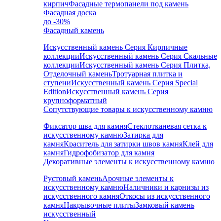
кирпич
Фасадные термопанели под камень
Фасадная доска
до -30%
Фасадный камень
Искусственный камень Серия Кирпичные
коллекции
Искусственный камень Серия Скальные
коллекции
Искусственный камень Серия Плитка,
Отделочный камень
Тротуарная плитка и
ступени
Искусственный камень Серия Special
Edition
Искусственный камень Серия
крупноформатный
Сопутствующие товары к искусственному камню
Фиксатор шва для камня
Стеклотканевая сетка к
искусственному камню
Затирка для
камня
Краситель для затирки швов камня
Клей для
камня
Гидрофобизатор для камня
Декоративные элементы к искусственному камню
Рустовый камень
Арочные элементы к
искусственному камню
Наличники и карнизы из
искусственного камня
Откосы из искусственного
камня
Накрывочные плиты
Замковый камень
искусственный