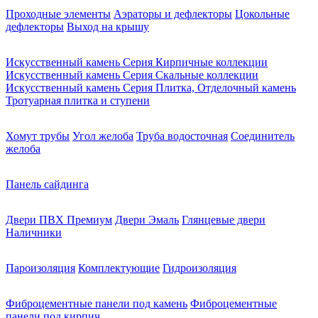
Проходные элементы
Аэраторы и дефлекторы
Цокольные
дефлекторы
Выход на крышу
Искусственный камень Серия Кирпичные коллекции
Искусственный камень Серия Скальные коллекции
Искусственный камень Серия Плитка, Отделочный камень
Тротуарная плитка и ступени
Хомут трубы
Угол желоба
Труба водосточная
Соединитель
желоба
Панель сайдинга
Двери ПВХ Премиум
Двери Эмаль
Глянцевые двери
Наличники
Пароизоляция
Комплектующие
Гидроизоляция
Фиброцементные панели под камень
Фиброцементные
панели под кирпич