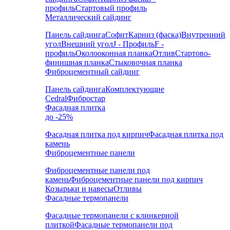
профиль
Стартовый профиль
Металлический сайдинг
Панель сайдинга
Софит
Карниз (фаска)
Внутренний
угол
Внешний угол
J - Профиль
F -
профиль
Околооконная планка
Отлив
Стартово-
финишная планка
Стыковочная планка
Фиброцементный сайдинг
Панель сайдинга
Комплектующие
Cedral
Фибростар
Фасадная плитка
до -25%
Фасадная плитка под кирпич
Фасадная плитка под
камень
Фиброцементные панели
Фиброцементные панели под
камень
Фиброцементные панели под кирпич
Козырьки и навесы
Отливы
Фасадные термопанели
Фасадные термопанели с клинкерной
плиткой
Фасадные термопанели под