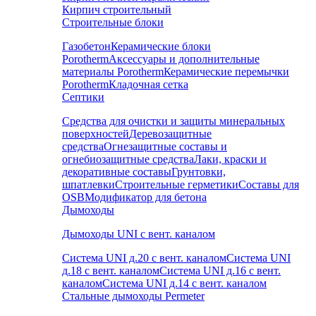
Кирпич строительный
Строительные блоки
Газобетон
Керамические блоки
Porotherm
Аксессуары и дополнительные
материалы Porotherm
Керамические перемычки
Porotherm
Кладочная сетка
Септики
Средства для очистки и защиты минеральных
поверхностей
Деревозащитные
средства
Огнезащитные составы и
огнебиозащитные средства
Лаки, краски и
декоративные составы
Грунтовки,
шпатлевки
Строительные герметики
Составы для
OSB
Модификатор для бетона
Дымоходы
Дымоходы UNI с вент. каналом
Система UNI д.20 с вент. каналом
Система UNI
д.18 с вент. каналом
Система UNI д.16 с вент.
каналом
Система UNI д.14 с вент. каналом
Стальные дымоходы Permeter