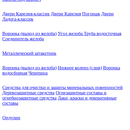
Двери Карелия-классик
Двери Карелия
Погонаж
Двери
Ладога-классик
Воронка (выход из желоба)
Угол желоба
Труба водосточная
Соединитель желоба
Металлический штакетник
Воронка (выход из желоба)
Нижнее колено (слив)
Воронка
водосборная
Черепица
Средства для очистки и защиты минеральных поверхностей
Деревозащитные средства
Огнезащитные составы и
огнебиозащитные средства
Лаки, краски и декоративные
составы
Ондулин