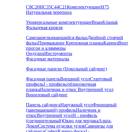
С8
С20
НС35
С44
С21
Комплектующие
Н75
Натуральная черепица
Универсальные комплектующие
Braas
Kriastak
Фальцевая кровля
Самозащелкивающийся фальц
Двойной стоячий
фальц
Примыкание
Крепежная планка
Карниз
Вент
прогон и кляммеры
Ондулин
Инструменты
Фасадные материалы
Фасадные панели (Цокольный сайдинг)
Фасадная панель
Внешний угол
Стартовый
профиль
J - профиль/облицовочная
планка
Наличник и откос
Внутренний угол
Виниловый сайдинг
Панель сайдинга
Наружный угол
Финишный
(завершающий) профиль
Наличник и
откос
Внутренний угол
H - профиль
(соединительный)
Окно для чердака
Альта-
Декор
Система отделки углов
Саморезы для
сайдинга
Софит
Карниз фаска
J -