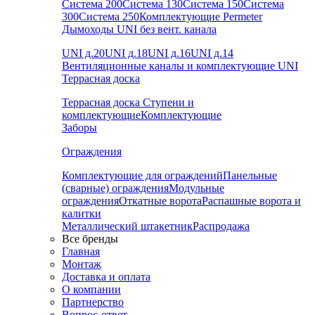
Система 200
Система 130
Система 150
Система
300
Система 250
Комплектующие Permeter
Дымоходы UNI без вент. канала
UNI д.20
UNI д.18
UNI д.16
UNI д.14
Вентиляционные каналы и комплектующие UNI
Террасная доска
Террасная доска
Ступени и
комплектующие
Комплектующие
Заборы
Ограждения
Комплектующие для ограждений
Панельные
(сварные) ограждения
Модульные
ограждения
Откатные ворота
Распашные ворота и
калитки
Металлический штакетник
Распродажа
Все бренды
Главная
Монтаж
Доставка и оплата
О компании
Партнерство
Вопрос-ответ