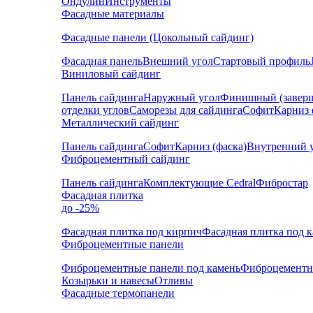
Ондулин
Инструменты
Фасадные материалы
Фасадные панели (Цокольный сайдинг)
Фасадная панель
Внешний угол
Стартовый профиль
Виниловый сайдинг
Панель сайдинга
Наружный угол
Финишный (завер
отделки углов
Саморезы для сайдинга
Софит
Карниз 
Металлический сайдинг
Панель сайдинга
Софит
Карниз (фаска)
Внутренний 
Фиброцементный сайдинг
Панель сайдинга
Комплектующие Cedral
Фибростар
Фасадная плитка
до -25%
Фасадная плитка под кирпич
Фасадная плитка под 
Фиброцементные панели
Фиброцементные панели под камень
Фиброцементн
Козырьки и навесы
Отливы
Фасадные термопанели