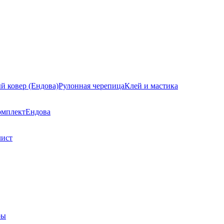
й ковер (Ендова)
Рулонная черепица
Клей и мастика
омплект
Ендова
лист
ры