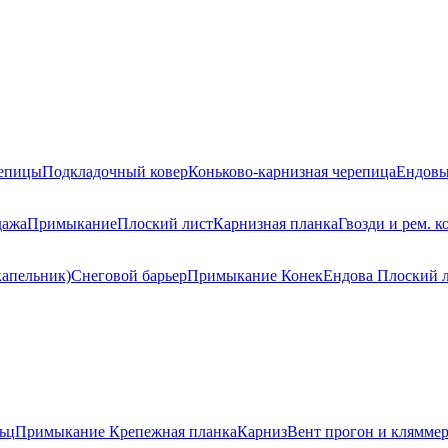
репицы
Подкладочный ковер
Коньково-карнизная черепица
Ендовы
дажа
Примыкание
Плоский лист
Карнизная планка
Гвозди и рем. к
капельник)
Снеговой барьер
Примыкание
Конек
Ендова
Плоский 
ьц
Примыкание
Крепежная планка
Карниз
Вент прогон и клямме