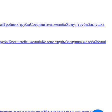
ая
Тройник трубы
Соединитель желоба
Хомут трубы
Заглушка
трубы
Кронштейн желоба
Колено трубы
Заглушка желоба
Желоб
ардные окна и маркизеты
Москитные сетки для мансардных