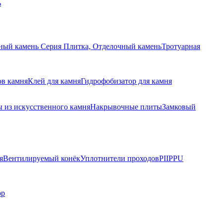
ь
ный камень Серия Плитка, Отделочный камень
Тротуарная
ов камня
Клей для камня
Гидрофобизатор для камня
 из искусственного камня
Накрывочные плиты
Замковый
я
Вентилируемый конёк
Уплотнители проходов
PIIPPU
ор