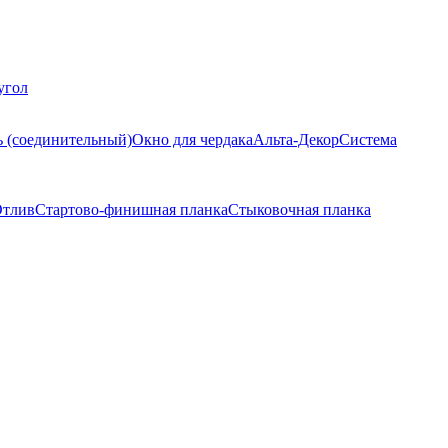
угол
ь (соединительный)
Окно для чердака
Альта-Декор
Система
тлив
Стартово-финишная планка
Стыковочная планка