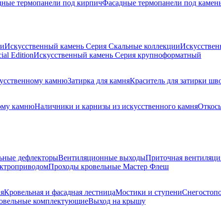
дные термопанели под кирпич
Фасадные термопанели под камен
ии
Искусственный камень Серия Скальные коллекции
Искусствен
al Edition
Искусственный камень Серия крупноформатный
скусственному камню
Затирка для камня
Краситель для затирки шв
ому камню
Наличники и карнизы из искусственного камня
Откосы
ьные дефлекторы
Вентиляционные выходы
Приточная вентиляци
ектроприводом
Проходы кровельные Мастер Флеш
я
Кровельная и фасадная лестница
Мостики и ступени
Снегостоп
овельные комплектующие
Выход на крышу