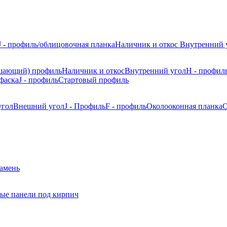
J - профиль/облицовочная планка
Наличник и откос
Внутренний 
шающий) профиль
Наличник и откос
Внутренний угол
H - профил
фаска
J - профиль
Стартовый профиль
угол
Внешний угол
J - Профиль
F - профиль
Околооконная планка
О
камень
ые панели под кирпич