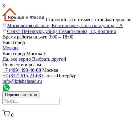
x
Широкий ассортимент стройматериалов
Московская область, Красногорск, Спасская улица, 1А
Санкт-Петербург, улица Севастьянова, 12, Колпино
Время работы
пн.-пт. 9:00 – 18:00
Ваш город
Москва
Ваш город Москва ?
Да, все верно
Выбрать другой
По всем вопросам:
+7 (499) 490-46-08
Москва
+7 (812) 615-21-08
Санкт-Петербург
info@krishafasad.ru
Перезвоните мне
0