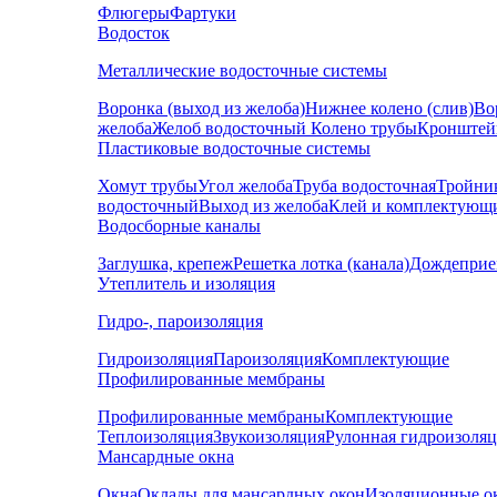
Флюгеры
Фартуки
Водосток
Металлические водосточные системы
Воронка (выход из желоба)
Нижнее колено (слив)
Во
желоба
Желоб водосточный
Колено трубы
Кронштей
Пластиковые водосточные системы
Хомут трубы
Угол желоба
Труба водосточная
Тройни
водосточный
Выход из желоба
Клей и комплектующ
Водосборные каналы
Заглушка, крепеж
Решетка лотка (канала)
Дождеприе
Утеплитель и изоляция
Гидро-, пароизоляция
Гидроизоляция
Пароизоляция
Комплектующие
Профилированные мембраны
Профилированные мембраны
Комплектующие
Теплоизоляция
Звукоизоляция
Рулонная гидроизоля
Мансардные окна
Окна
Оклады для мансардных окон
Изоляционные о