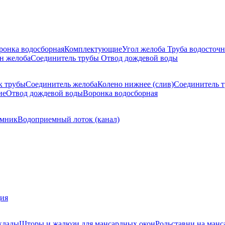
ронка водосборная
Комплектующие
Угол желоба
Труба водосточн
н желоба
Соединитель трубы
Отвод дождевой воды
к трубы
Соединитель желоба
Колено нижнее (слив)
Соединитель 
ие
Отвод дождевой воды
Воронка водосборная
мник
Водоприемный лоток (канал)
ция
клады
Шторы и жалюзи для мансардных окон
Рольставни на манс