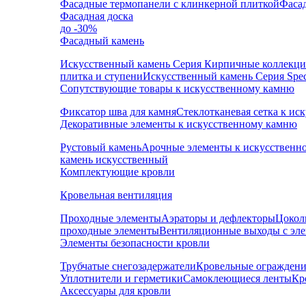
Фасадные термопанели с клинкерной плиткой
Фаса
Фасадная доска
до -30%
Фасадный камень
Искусственный камень Серия Кирпичные коллекц
плитка и ступени
Искусственный камень Серия Speci
Сопутствующие товары к искусственному камню
Фиксатор шва для камня
Стеклотканевая сетка к и
Декоративные элементы к искусственному камню
Рустовый камень
Арочные элементы к искусственн
камень искусственный
Комплектующие кровли
Кровельная вентиляция
Проходные элементы
Аэраторы и дефлекторы
Цокол
проходные элементы
Вентиляционные выходы с эл
Элементы безопасности кровли
Трубчатые снегозадержатели
Кровельные ограждени
Уплотнители и герметики
Самоклеющиеся ленты
Кр
Аксессуары для кровли