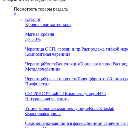
Посмотреть товары раздела
×
Каталог
Кровельные материалы
Мягкая кровля
до -30%
Черепица
ОСП, гвозди и пр.
Распродажа гибкой че
Композитная черепица
Черепица
Конек
Вентиляция
Торцевая планка
Распро
Металлочерепица
Черепица
Краска и крепеж
Торец (фронтон)
Карниз (
Профнастил
С8
С20
НС35
С44
С21
Комплектующие
Н75
Натуральная черепица
Универсальные комплектующие
Braas
Kriastak
Фальцевая кровля
Самозащелкивающийся фальц
Двойной стоячий фал