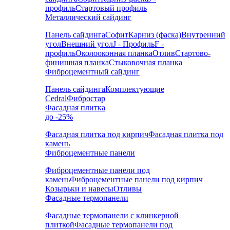
профиль
Стартовый профиль
Металлический сайдинг
Панель сайдинга
Софит
Карниз (фаска)
Внутренний
угол
Внешний угол
J - Профиль
F -
профиль
Околооконная планка
Отлив
Стартово-
финишная планка
Стыковочная планка
Фиброцементный сайдинг
Панель сайдинга
Комплектующие
Cedral
Фибростар
Фасадная плитка
до -25%
Фасадная плитка под кирпич
Фасадная плитка под
камень
Фиброцементные панели
Фиброцементные панели под
камень
Фиброцементные панели под кирпич
Козырьки и навесы
Отливы
Фасадные термопанели
Фасадные термопанели с клинкерной
плиткой
Фасадные термопанели под