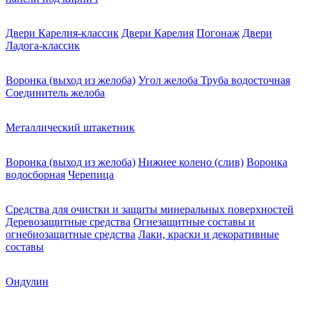
Двери Карелия-классик
Двери Карелия
Погонаж
Двери
Ладога-классик
Воронка (выход из желоба)
Угол желоба
Труба водосточная
Соединитель желоба
Металлический штакетник
Воронка (выход из желоба)
Нижнее колено (слив)
Воронка
водосборная
Черепица
Средства для очистки и защиты минеральных поверхностей
Деревозащитные средства
Огнезащитные составы и
огнебиозащитные средства
Лаки, краски и декоративные
составы
Ондулин