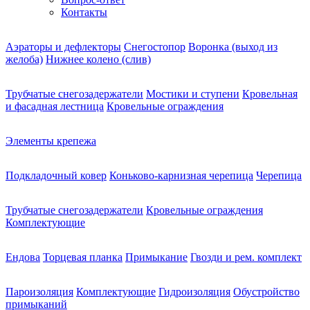
Контакты
Аэраторы и дефлекторы
Снегостопор
Воронка (выход из
желоба)
Нижнее колено (слив)
Трубчатые снегозадержатели
Мостики и ступени
Кровельная
и фасадная лестница
Кровельные ограждения
Элементы крепежа
Подкладочный ковер
Коньково-карнизная черепица
Черепица
Трубчатые снегозадержатели
Кровельные ограждения
Комплектующие
Ендова
Торцевая планка
Примыкание
Гвозди и рем. комплект
Пароизоляция
Комплектующие
Гидроизоляция
Обустройство
примыканий