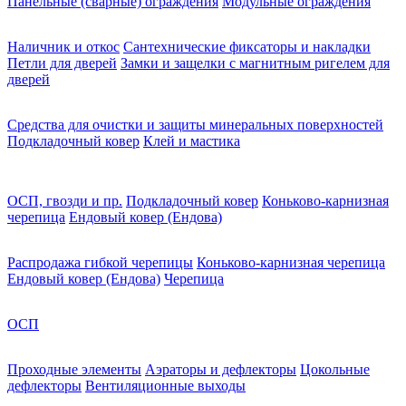
Панельные (сварные) ограждения
Модульные ограждения
Наличник и откос
Сантехнические фиксаторы и накладки
Петли для дверей
Замки и защелки с магнитным ригелем для
дверей
Средства для очистки и защиты минеральных поверхностей
Подкладочный ковер
Клей и мастика
ОСП, гвозди и пр.
Подкладочный ковер
Коньково-карнизная
черепица
Ендовый ковер (Ендова)
Распродажа гибкой черепицы
Коньково-карнизная черепица
Ендовый ковер (Ендова)
Черепица
ОСП
Проходные элементы
Аэраторы и дефлекторы
Цокольные
дефлекторы
Вентиляционные выходы