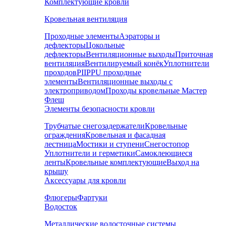
Комплектующие кровли
Кровельная вентиляция
Проходные элементы
Аэраторы и
дефлекторы
Цокольные
дефлекторы
Вентиляционные выходы
Приточная
вентиляция
Вентилируемый конёк
Уплотнители
проходов
PIIPPU проходные
элементы
Вентиляционные выходы с
электроприводом
Проходы кровельные Мастер
Флеш
Элементы безопасности кровли
Трубчатые снегозадержатели
Кровельные
ограждения
Кровельная и фасадная
лестница
Мостики и ступени
Снегостопор
Уплотнители и герметики
Самоклеющиеся
ленты
Кровельные комплектующие
Выход на
крышу
Аксессуары для кровли
Флюгеры
Фартуки
Водосток
Металлические водосточные системы