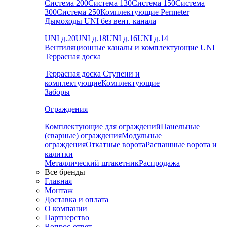
Система 200
Система 130
Система 150
Система
300
Система 250
Комплектующие Permeter
Дымоходы UNI без вент. канала
UNI д.20
UNI д.18
UNI д.16
UNI д.14
Вентиляционные каналы и комплектующие UNI
Террасная доска
Террасная доска
Ступени и
комплектующие
Комплектующие
Заборы
Ограждения
Комплектующие для ограждений
Панельные
(сварные) ограждения
Модульные
ограждения
Откатные ворота
Распашные ворота и
калитки
Металлический штакетник
Распродажа
Все бренды
Главная
Монтаж
Доставка и оплата
О компании
Партнерство
Вопрос-ответ