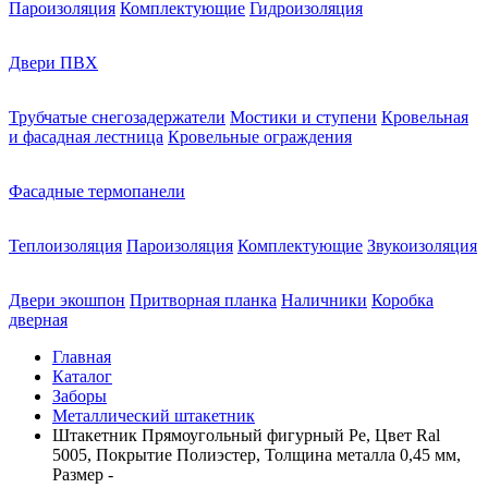
Пароизоляция
Комплектующие
Гидроизоляция
Двери ПВХ
Трубчатые снегозадержатели
Мостики и ступени
Кровельная
и фасадная лестница
Кровельные ограждения
Фасадные термопанели
Теплоизоляция
Пароизоляция
Комплектующие
Звукоизоляция
Двери экошпон
Притворная планка
Наличники
Коробка
дверная
Главная
Каталог
Заборы
Металлический штакетник
Штакетник Прямоугольный фигурный Pe, Цвет Ral
5005, Покрытие Полиэстер, Толщина металла 0,45 мм,
Размер -