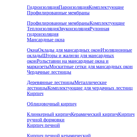
Гидроизоляция
Пароизоляция
Комплектующие
Профилированные мембраны
Профилированные мембраны
Комплектующие
Теплоизоляция
Звукоизоляция
Рулонная
гидроизоляция
Мансардные окна
Окна
Оклады для мансардных окон
Изоляционные
оклады
Шторы и жалюзи для мансардных
окон
Рольставни на мансардные окна и
маркизеты
Москитные сетки для мансардных окон
Чердачные лестницы
Деревянные лестницы
Металлические
лестницы
Комплектующие для чердачных лестниц
Кирпич
Облицовочный кирпич
Клинкерный кирпич
Керамический кирпич
Кирпич
ручной формовки
Кирпич печной
Кирпич печной керамический