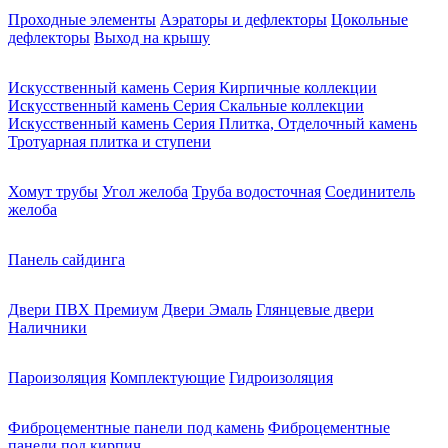
Проходные элементы
Аэраторы и дефлекторы
Цокольные
дефлекторы
Выход на крышу
Искусственный камень Серия Кирпичные коллекции
Искусственный камень Серия Скальные коллекции
Искусственный камень Серия Плитка, Отделочный камень
Тротуарная плитка и ступени
Хомут трубы
Угол желоба
Труба водосточная
Соединитель
желоба
Панель сайдинга
Двери ПВХ Премиум
Двери Эмаль
Глянцевые двери
Наличники
Пароизоляция
Комплектующие
Гидроизоляция
Фиброцементные панели под камень
Фиброцементные
панели под кирпич