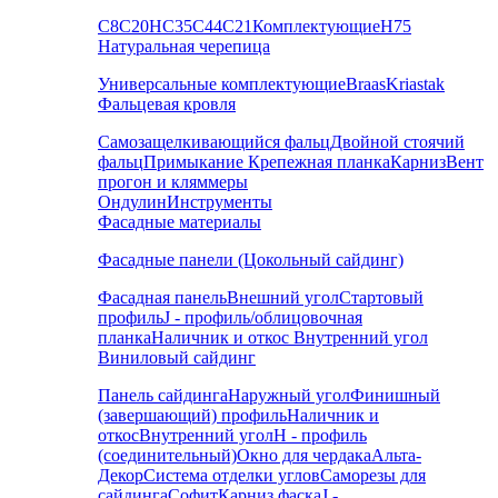
С8
С20
НС35
С44
С21
Комплектующие
Н75
Натуральная черепица
Универсальные комплектующие
Braas
Kriastak
Фальцевая кровля
Самозащелкивающийся фальц
Двойной стоячий
фальц
Примыкание
Крепежная планка
Карниз
Вент
прогон и кляммеры
Ондулин
Инструменты
Фасадные материалы
Фасадные панели (Цокольный сайдинг)
Фасадная панель
Внешний угол
Стартовый
профиль
J - профиль/облицовочная
планка
Наличник и откос
Внутренний угол
Виниловый сайдинг
Панель сайдинга
Наружный угол
Финишный
(завершающий) профиль
Наличник и
откос
Внутренний угол
H - профиль
(соединительный)
Окно для чердака
Альта-
Декор
Система отделки углов
Саморезы для
сайдинга
Софит
Карниз фаска
J -