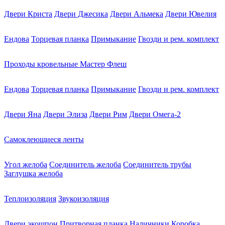
Двери Криста
Двери Джесика
Двери Альмека
Двери Ювелия
Ендова
Торцевая планка
Примыкание
Гвозди и рем. комплект
Проходы кровельные Мастер Флеш
Ендова
Торцевая планка
Примыкание
Гвозди и рем. комплект
Двери Яна
Двери Элиза
Двери Рим
Двери Омега-2
Самоклеющиеся ленты
Угол желоба
Соединитель желоба
Соединитель трубы
Заглушка желоба
Теплоизоляция
Звукоизоляция
Двери экошпон
Притворная планка
Наличники
Коробка