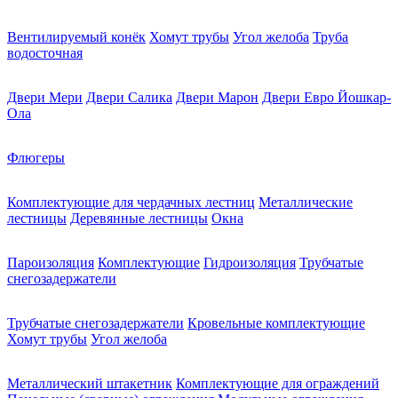
Вентилируемый конёк
Хомут трубы
Угол желоба
Труба
водосточная
Двери Мери
Двери Салика
Двери Марон
Двери Евро Йошкар-
Ола
Флюгеры
Комплектующие для чердачных лестниц
Металлические
лестницы
Деревянные лестницы
Окна
Пароизоляция
Комплектующие
Гидроизоляция
Трубчатые
снегозадержатели
Трубчатые снегозадержатели
Кровельные комплектующие
Хомут трубы
Угол желоба
Металлический штакетник
Комплектующие для ограждений