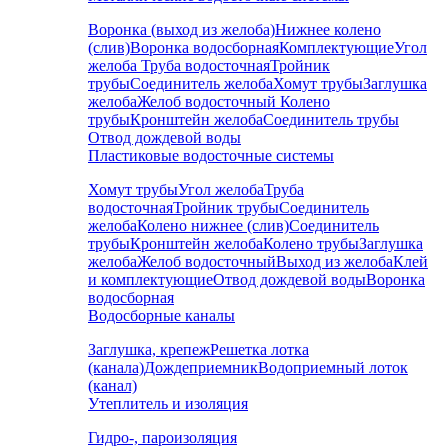
Воронка (выход из желоба)
Нижнее колено
(слив)
Воронка водосборная
Комплектующие
Угол
желоба
Труба водосточная
Тройник
трубы
Соединитель желоба
Хомут трубы
Заглушка
желоба
Желоб водосточный
Колено
трубы
Кронштейн желоба
Соединитель трубы
Отвод дождевой воды
Пластиковые водосточные системы
Хомут трубы
Угол желоба
Труба
водосточная
Тройник трубы
Соединитель
желоба
Колено нижнее (слив)
Соединитель
трубы
Кронштейн желоба
Колено трубы
Заглушка
желоба
Желоб водосточный
Выход из желоба
Клей
и комплектующие
Отвод дождевой воды
Воронка
водосборная
Водосборные каналы
Заглушка, крепеж
Решетка лотка
(канала)
Дождеприемник
Водоприемный лоток
(канал)
Утеплитель и изоляция
Гидро-, пароизоляция