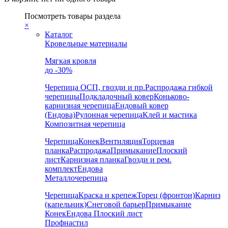
Посмотреть товары раздела
×
Каталог
Кровельные материалы
Мягкая кровля
до -30%
Черепица
ОСП, гвозди и пр.
Распродажа гибкой
черепицы
Подкладочный ковер
Коньково-
карнизная черепица
Ендовый ковер
(Ендова)
Рулонная черепица
Клей и мастика
Композитная черепица
Черепица
Конек
Вентиляция
Торцевая
планка
Распродажа
Примыкание
Плоский
лист
Карнизная планка
Гвозди и рем.
комплект
Ендова
Металлочерепица
Черепица
Краска и крепеж
Торец (фронтон)
Карниз
(капельник)
Снеговой барьер
Примыкание
Конек
Ендова
Плоский лист
Профнастил