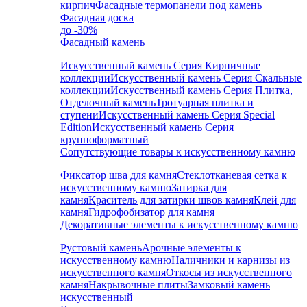
кирпич
Фасадные термопанели под камень
Фасадная доска
до -30%
Фасадный камень
Искусственный камень Серия Кирпичные
коллекции
Искусственный камень Серия Скальные
коллекции
Искусственный камень Серия Плитка,
Отделочный камень
Тротуарная плитка и
ступени
Искусственный камень Серия Special
Edition
Искусственный камень Серия
крупноформатный
Сопутствующие товары к искусственному камню
Фиксатор шва для камня
Стеклотканевая сетка к
искусственному камню
Затирка для
камня
Краситель для затирки швов камня
Клей для
камня
Гидрофобизатор для камня
Декоративные элементы к искусственному камню
Рустовый камень
Арочные элементы к
искусственному камню
Наличники и карнизы из
искусственного камня
Откосы из искусственного
камня
Накрывочные плиты
Замковый камень
искусственный