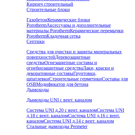
Кирпич строительный
Строительные блоки
Газобетон
Керамические блоки
Porotherm
Аксессуары и дополнительные
материалы Porotherm
Керамические перемычки
Porotherm
Кладочная сетка
Септики
Средства для очистки и защиты минеральных
поверхностей
Деревозащитные
средства
Огнезащитные составы и
огнебиозащитные средства
Лаки, краски и
декоративные составы
Грунтовки,
шпатлевки
Строительные герметики
Составы для
OSB
Модификатор для бетона
Дымоходы
Дымоходы UNI с вент. каналом
Система UNI д.20 с вент. каналом
Система UNI
д.18 с вент. каналом
Система UNI д.16 с вент.
каналом
Система UNI д.14 с вент. каналом
Стальные дымоходы Permeter