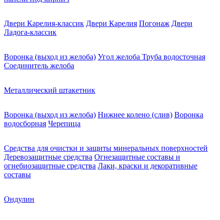
Двери Карелия-классик
Двери Карелия
Погонаж
Двери
Ладога-классик
Воронка (выход из желоба)
Угол желоба
Труба водосточная
Соединитель желоба
Металлический штакетник
Воронка (выход из желоба)
Нижнее колено (слив)
Воронка
водосборная
Черепица
Средства для очистки и защиты минеральных поверхностей
Деревозащитные средства
Огнезащитные составы и
огнебиозащитные средства
Лаки, краски и декоративные
составы
Ондулин