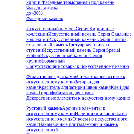
кирпич
Фасадные термопанели под камень
Фасадная доска
до -30%
Фасадный камень
Искусственный камень Серия Кирпичные
коллекции
Искусственный камень Серия Скальные
коллекции
Искусственный камень Серия Плитка,
Отделочный камень
Тротуарная плитка и
ступени
Искусственный камень Серия Special
Edition
Искусственный камень Серия
крупноформатный
Сопутствующие товары к искусственному камню
Фиксатор шва для камня
Стеклотканевая сетка к
искусственному камню
Затирка для
камня
Краситель для затирки швов камня
Клей для
камня
Гидрофобизатор для камня
Декоративные элементы к искусственному камню
Рустовый камень
Арочные элементы к
искусственному камню
Наличники и карнизы из
искусственного камня
Откосы из искусственного
камня
Накрывочные плиты
Замковый камень
искусственный