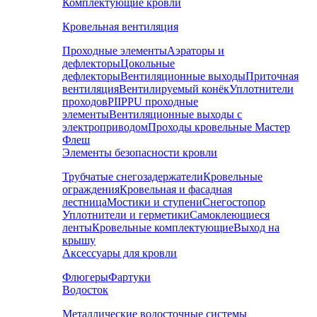
Комплектующие кровли
Кровельная вентиляция
Проходные элементы
Аэраторы и
дефлекторы
Цокольные
дефлекторы
Вентиляционные выходы
Приточная
вентиляция
Вентилируемый конёк
Уплотнители
проходов
PIIPPU проходные
элементы
Вентиляционные выходы с
электроприводом
Проходы кровельные Мастер
Флеш
Элементы безопасности кровли
Трубчатые снегозадержатели
Кровельные
ограждения
Кровельная и фасадная
лестница
Мостики и ступени
Снегостопор
Уплотнители и герметики
Самоклеющиеся
ленты
Кровельные комплектующие
Выход на
крышу
Аксессуары для кровли
Флюгеры
Фартуки
Водосток
Металлические водосточные системы