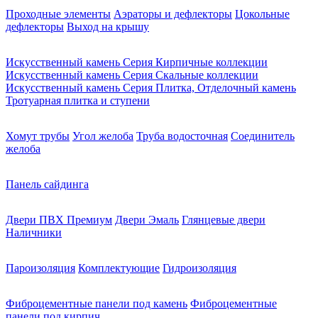
Проходные элементы
Аэраторы и дефлекторы
Цокольные
дефлекторы
Выход на крышу
Искусственный камень Серия Кирпичные коллекции
Искусственный камень Серия Скальные коллекции
Искусственный камень Серия Плитка, Отделочный камень
Тротуарная плитка и ступени
Хомут трубы
Угол желоба
Труба водосточная
Соединитель
желоба
Панель сайдинга
Двери ПВХ Премиум
Двери Эмаль
Глянцевые двери
Наличники
Пароизоляция
Комплектующие
Гидроизоляция
Фиброцементные панели под камень
Фиброцементные
панели под кирпич