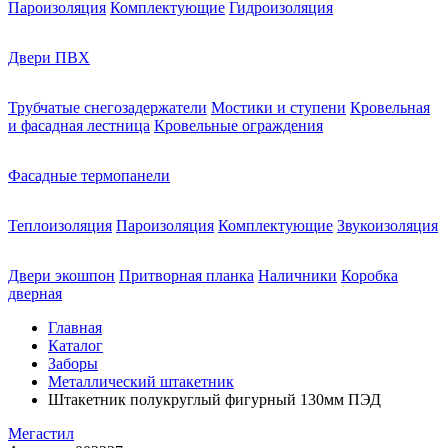
Пароизоляция
Комплектующие
Гидроизоляция
Двери ПВХ
Трубчатые снегозадержатели
Мостики и ступени
Кровельная
и фасадная лестница
Кровельные ограждения
Фасадные термопанели
Теплоизоляция
Пароизоляция
Комплектующие
Звукоизоляция
Двери экошпон
Притворная планка
Наличники
Коробка
дверная
Главная
Каталог
Заборы
Металлический штакетник
Штакетник полукруглый фигурный 130мм ПЭД
Мегастил