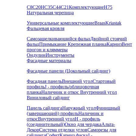
С8
С20
НС35
С44
С21
Комплектующие
Н75
Натуральная черепица
Универсальные комплектующие
Braas
Kriastak
Фальцевая кровля
Самозащелкивающийся фальц
Двойной стоячий
фальц
Примыкание
Крепежная планка
Карниз
Вент
прогон и кляммеры
Ондулин
Инструменты
Фасадные материалы
Фасадные панели (Цокольный сайдинг)
Фасадная панель
Внешний угол
Стартовый
профиль
J - профиль/облицовочная
планка
Наличник и откос
Внутренний угол
Виниловый сайдинг
Панель сайдинга
Наружный угол
Финишный
(завершающий) профиль
Наличник и
откос
Внутренний угол
H - профиль
(соединительный)
Окно для чердака
Альта-
Декор
Система отделки углов
Саморезы для
сайдинга
Софит
Карниз фаска
J -