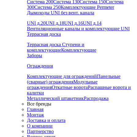
Система 200
Система 130
Система 150
Система
300
Система 250
Комплектующие Permeter
Дымоходы UNI без вент. канала
UNI д.20
UNI д.18
UNI д.16
UNI д.14
Вентиляционные каналы и комплектующие UNI
Террасная доска
Террасная доска
Ступени и
комплектующие
Комплектующие
Заборы
Ограждения
Комплектующие для ограждений
Панельные
(сварные) ограждения
Модульные
ограждения
Откатные ворота
Распашные ворота и
калитки
Металлический штакетник
Распродажа
Все бренды
Главная
Монтаж
Доставка и оплата
О компании
Партнерство
Вопрос-ответ