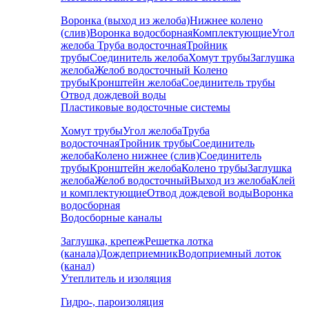
Воронка (выход из желоба)
Нижнее колено
(слив)
Воронка водосборная
Комплектующие
Угол
желоба
Труба водосточная
Тройник
трубы
Соединитель желоба
Хомут трубы
Заглушка
желоба
Желоб водосточный
Колено
трубы
Кронштейн желоба
Соединитель трубы
Отвод дождевой воды
Пластиковые водосточные системы
Хомут трубы
Угол желоба
Труба
водосточная
Тройник трубы
Соединитель
желоба
Колено нижнее (слив)
Соединитель
трубы
Кронштейн желоба
Колено трубы
Заглушка
желоба
Желоб водосточный
Выход из желоба
Клей
и комплектующие
Отвод дождевой воды
Воронка
водосборная
Водосборные каналы
Заглушка, крепеж
Решетка лотка
(канала)
Дождеприемник
Водоприемный лоток
(канал)
Утеплитель и изоляция
Гидро-, пароизоляция