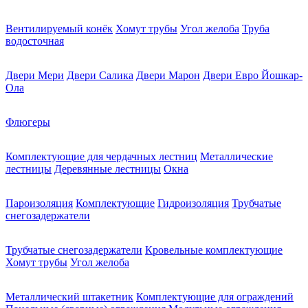
Вентилируемый конёк
Хомут трубы
Угол желоба
Труба
водосточная
Двери Мери
Двери Салика
Двери Марон
Двери Евро Йошкар-
Ола
Флюгеры
Комплектующие для чердачных лестниц
Металлические
лестницы
Деревянные лестницы
Окна
Пароизоляция
Комплектующие
Гидроизоляция
Трубчатые
снегозадержатели
Трубчатые снегозадержатели
Кровельные комплектующие
Хомут трубы
Угол желоба
Металлический штакетник
Комплектующие для ограждений