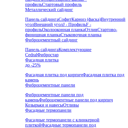
профиль
Стартовый профиль
Металлический сайдинг
Панель сайдинга
Софит
Карниз (фаска)
Внутренний
угол
Внешний угол
J - Профиль
F -
профиль
Околооконная планка
Отлив
Стартово-
финишная планка
Стыковочная планка
Фиброцементный сайдинг
Панель сайдинга
Комплектующие
Cedral
Фибростар
Фасадная плитка
до -25%
Фасадная плитка под кирпич
Фасадная плитка под
камень
Фиброцементные панели
Фиброцементные панели под
камень
Фиброцементные панели под кирпич
Козырьки и навесы
Отливы
Фасадные термопанели
Фасадные термопанели с клинкерной
плиткой
Фасадные термопанели под