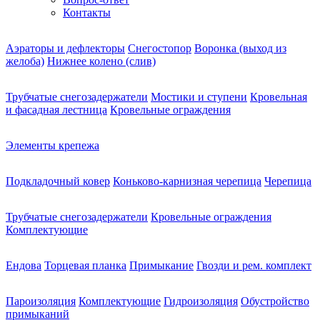
Контакты
Аэраторы и дефлекторы
Снегостопор
Воронка (выход из
желоба)
Нижнее колено (слив)
Трубчатые снегозадержатели
Мостики и ступени
Кровельная
и фасадная лестница
Кровельные ограждения
Элементы крепежа
Подкладочный ковер
Коньково-карнизная черепица
Черепица
Трубчатые снегозадержатели
Кровельные ограждения
Комплектующие
Ендова
Торцевая планка
Примыкание
Гвозди и рем. комплект
Пароизоляция
Комплектующие
Гидроизоляция
Обустройство
примыканий