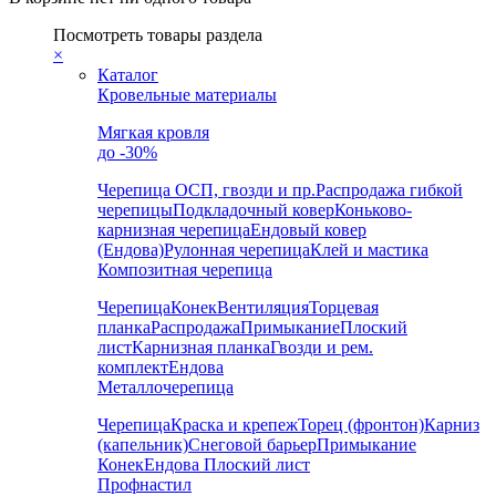
Посмотреть товары раздела
×
Каталог
Кровельные материалы
Мягкая кровля
до -30%
Черепица
ОСП, гвозди и пр.
Распродажа гибкой
черепицы
Подкладочный ковер
Коньково-
карнизная черепица
Ендовый ковер
(Ендова)
Рулонная черепица
Клей и мастика
Композитная черепица
Черепица
Конек
Вентиляция
Торцевая
планка
Распродажа
Примыкание
Плоский
лист
Карнизная планка
Гвозди и рем.
комплект
Ендова
Металлочерепица
Черепица
Краска и крепеж
Торец (фронтон)
Карниз
(капельник)
Снеговой барьер
Примыкание
Конек
Ендова
Плоский лист
Профнастил