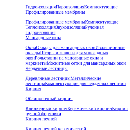
Гидроизоляция
Пароизоляция
Комплектующие
Профилированные мембраны
Профилированные мембраны
Комплектующие
Теплоизоляция
Звукоизоляция
Рулонная
гидроизоляция
Мансардные окна
Окна
Оклады для мансардных окон
Изоляционные
оклады
Шторы и жалюзи для мансардных
окон
Рольставни на мансардные окна и
маркизеты
Москитные сетки для мансардных окон
Чердачные лестницы
Деревянные лестницы
Металлические
лестницы
Комплектующие для чердачных лестниц
Кирпич
Облицовочный кирпич
Клинкерный кирпич
Керамический кирпич
Кирпич
ручной формовки
Кирпич печной
Кирпич печной керамический