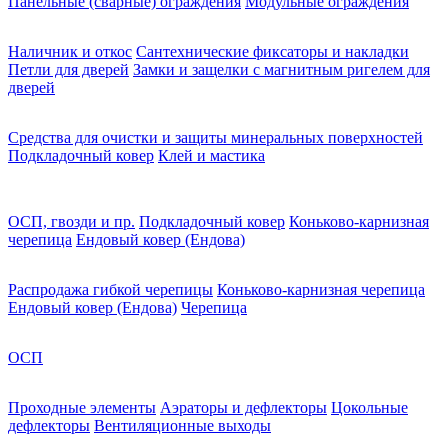
Панельные (сварные) ограждения
Модульные ограждения
Наличник и откос
Сантехнические фиксаторы и накладки
Петли для дверей
Замки и защелки с магнитным ригелем для
дверей
Средства для очистки и защиты минеральных поверхностей
Подкладочный ковер
Клей и мастика
ОСП, гвозди и пр.
Подкладочный ковер
Коньково-карнизная
черепица
Ендовый ковер (Ендова)
Распродажа гибкой черепицы
Коньково-карнизная черепица
Ендовый ковер (Ендова)
Черепица
ОСП
Проходные элементы
Аэраторы и дефлекторы
Цокольные
дефлекторы
Вентиляционные выходы