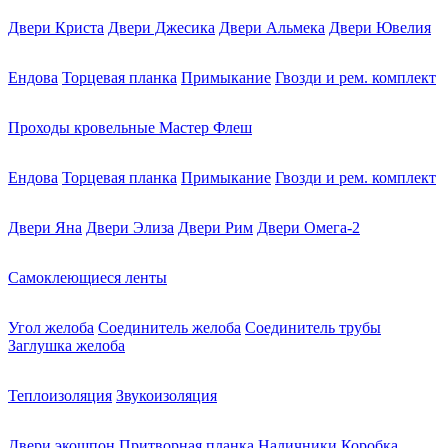
Двери Криста
Двери Джесика
Двери Альмека
Двери Ювелия
Ендова
Торцевая планка
Примыкание
Гвозди и рем. комплект
Проходы кровельные Мастер Флеш
Ендова
Торцевая планка
Примыкание
Гвозди и рем. комплект
Двери Яна
Двери Элиза
Двери Рим
Двери Омега-2
Самоклеющиеся ленты
Угол желоба
Соединитель желоба
Соединитель трубы
Заглушка желоба
Теплоизоляция
Звукоизоляция
Двери экошпон
Притворная планка
Наличники
Коробка