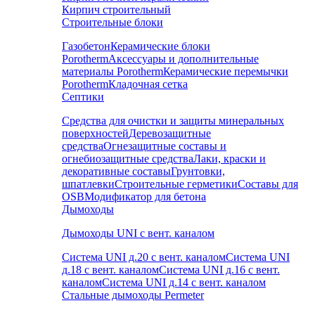
Кирпич строительный
Строительные блоки
Газобетон
Керамические блоки
Porotherm
Аксессуары и дополнительные
материалы Porotherm
Керамические перемычки
Porotherm
Кладочная сетка
Септики
Средства для очистки и защиты минеральных
поверхностей
Деревозащитные
средства
Огнезащитные составы и
огнебиозащитные средства
Лаки, краски и
декоративные составы
Грунтовки,
шпатлевки
Строительные герметики
Составы для
OSB
Модификатор для бетона
Дымоходы
Дымоходы UNI с вент. каналом
Система UNI д.20 с вент. каналом
Система UNI
д.18 с вент. каналом
Система UNI д.16 с вент.
каналом
Система UNI д.14 с вент. каналом
Стальные дымоходы Permeter