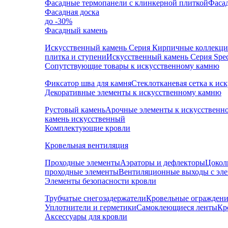
Фасадные термопанели с клинкерной плиткой
Фаса
Фасадная доска
до -30%
Фасадный камень
Искусственный камень Серия Кирпичные коллекц
плитка и ступени
Искусственный камень Серия Speci
Сопутствующие товары к искусственному камню
Фиксатор шва для камня
Стеклотканевая сетка к и
Декоративные элементы к искусственному камню
Рустовый камень
Арочные элементы к искусственн
камень искусственный
Комплектующие кровли
Кровельная вентиляция
Проходные элементы
Аэраторы и дефлекторы
Цокол
проходные элементы
Вентиляционные выходы с эл
Элементы безопасности кровли
Трубчатые снегозадержатели
Кровельные ограждени
Уплотнители и герметики
Самоклеющиеся ленты
Кр
Аксессуары для кровли