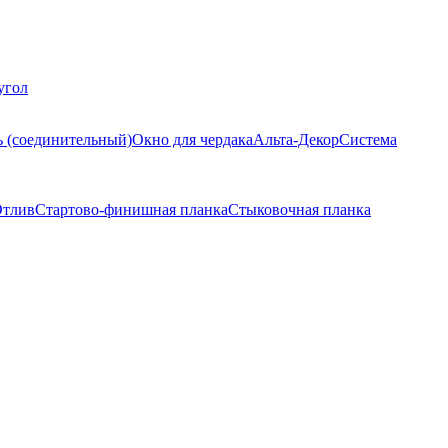
угол
ь (соединительный)
Окно для чердака
Альта-Декор
Система
тлив
Стартово-финишная планка
Стыковочная планка