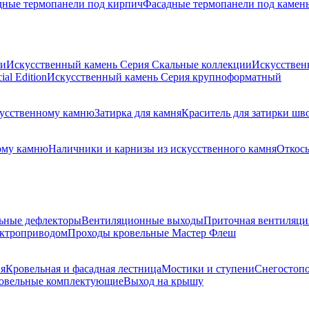
дные термопанели под кирпич
Фасадные термопанели под камен
ии
Искусственный камень Серия Скальные коллекции
Искусствен
al Edition
Искусственный камень Серия крупноформатный
скусственному камню
Затирка для камня
Краситель для затирки шв
ому камню
Наличники и карнизы из искусственного камня
Откосы
ьные дефлекторы
Вентиляционные выходы
Приточная вентиляци
ектроприводом
Проходы кровельные Мастер Флеш
я
Кровельная и фасадная лестница
Мостики и ступени
Снегостоп
овельные комплектующие
Выход на крышу