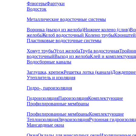
Флюгеры
Фартуки
Водосток
Металлические водосточные системы
Воронка (выход из желоба)
Нижнее колено (слив)
Во
желоба
Желоб водосточный
Колено трубы
Кронштей
Пластиковые водосточные системы
Хомут трубы
Угол желоба
Труба водосточная
Тройни
водосточный
Выход из желоба
Клей и комплектующ
Водосборные каналы
Заглушка, крепеж
Решетка лотка (канала)
Дождеприе
Утеплитель и изоляция
Гидро-, пароизоляция
Гидроизоляция
Пароизоляция
Комплектующие
Профилированные мембраны
Профилированные мембраны
Комплектующие
Теплоизоляция
Звукоизоляция
Рулонная гидроизоля
Мансардные окна
Окна
Оклады для мансардных окон
Изоляционные о