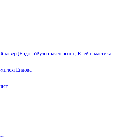
й ковер (Ендова)
Рулонная черепица
Клей и мастика
омплект
Ендова
лист
ры