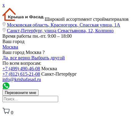
x
Широкий ассортимент стройматериалов
Московская область, Красногорск, Спасская улица, 1А
Санкт-Петербург, улица Севастьянова, 12, Колпино
Время работы
пн.-пт. 9:00 – 18:00
Ваш город
Москва
Ваш город Москва ?
Да, все верно
Выбрать другой
По всем вопросам:
+7 (499) 490-46-08
Москва
+7 (812) 615-21-08
Санкт-Петербург
info@krishafasad.ru
Перезвоните мне
0