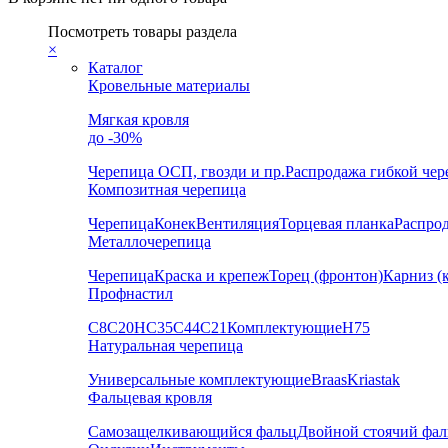
Посмотреть товары раздела
×
Каталог
Кровельные материалы
Мягкая кровля
до -30%
Черепица
ОСП, гвозди и пр.
Распродажа гибкой че
Композитная черепица
Черепица
Конек
Вентиляция
Торцевая планка
Распро
Металлочерепица
Черепица
Краска и крепеж
Торец (фронтон)
Карниз (
Профнастил
С8
С20
НС35
С44
С21
Комплектующие
Н75
Натуральная черепица
Универсальные комплектующие
Braas
Kriastak
Фальцевая кровля
Самозащелкивающийся фальц
Двойной стоячий фал