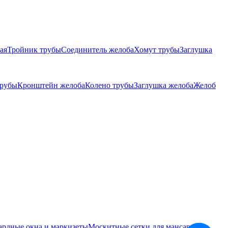
ая
Тройник трубы
Соединитель желоба
Хомут трубы
Заглушка
трубы
Кронштейн желоба
Колено трубы
Заглушка желоба
Желоб
ардные окна и маркизеты
Москитные сетки для мансардных