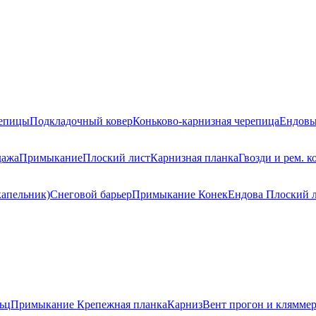
репицы
Подкладочный ковер
Коньково-карнизная черепица
Ендовы
дажа
Примыкание
Плоский лист
Карнизная планка
Гвозди и рем. к
капельник)
Снеговой барьер
Примыкание
Конек
Ендова
Плоский 
ьц
Примыкание
Крепежная планка
Карниз
Вент прогон и клямме