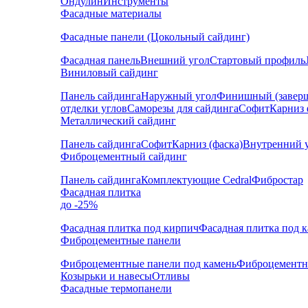
Ондулин
Инструменты
Фасадные материалы
Фасадные панели (Цокольный сайдинг)
Фасадная панель
Внешний угол
Стартовый профиль
Виниловый сайдинг
Панель сайдинга
Наружный угол
Финишный (завер
отделки углов
Саморезы для сайдинга
Софит
Карниз 
Металлический сайдинг
Панель сайдинга
Софит
Карниз (фаска)
Внутренний 
Фиброцементный сайдинг
Панель сайдинга
Комплектующие Cedral
Фибростар
Фасадная плитка
до -25%
Фасадная плитка под кирпич
Фасадная плитка под 
Фиброцементные панели
Фиброцементные панели под камень
Фиброцементн
Козырьки и навесы
Отливы
Фасадные термопанели