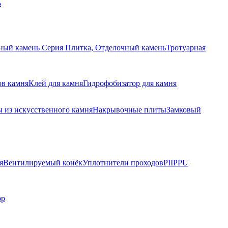
ь
ный камень Серия Плитка, Отделочный камень
Тротуарная
ов камня
Клей для камня
Гидрофобизатор для камня
 из искусственного камня
Накрывочные плиты
Замковый
я
Вентилируемый конёк
Уплотнители проходов
PIIPPU
ор