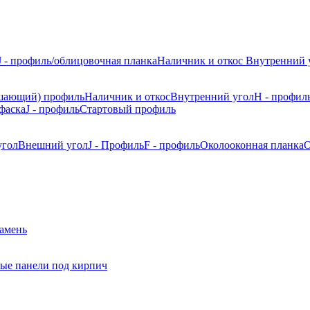
J - профиль/облицовочная планка
Наличник и откос
Внутренний 
шающий) профиль
Наличник и откос
Внутренний угол
H - профил
фаска
J - профиль
Стартовый профиль
угол
Внешний угол
J - Профиль
F - профиль
Околооконная планка
О
камень
ые панели под кирпич