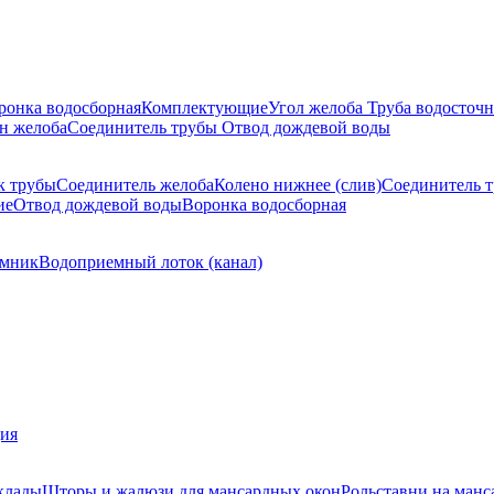
ронка водосборная
Комплектующие
Угол желоба
Труба водосточн
н желоба
Соединитель трубы
Отвод дождевой воды
к трубы
Соединитель желоба
Колено нижнее (слив)
Соединитель 
ие
Отвод дождевой воды
Воронка водосборная
мник
Водоприемный лоток (канал)
ция
клады
Шторы и жалюзи для мансардных окон
Рольставни на манс